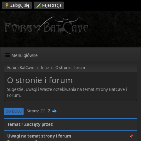
Zaloguj się
Rejestracja
Menu główne
Forum BatCave
Inne
O stronie i forum
►
►
O stronie i forum
Sugestie, uwagi i Wasze oczekiwania na temat strony BatCave i
Forum.
2
Strony
1
DO DOŁU
Temat
/
Zaczęty przez
Uwagi na temat strony i forum