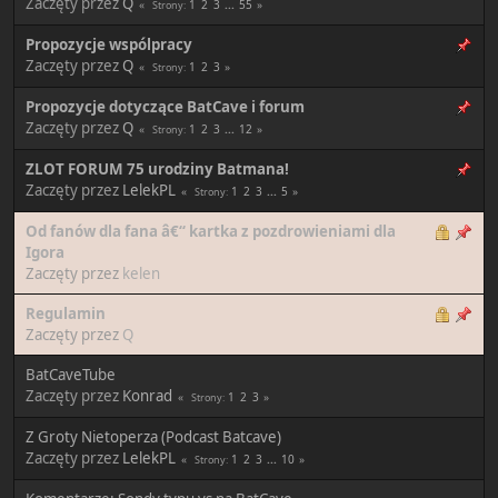
Zaczęty przez
Q
1
2
3
...
55
Strony
Propozycje wspólpracy
Zaczęty przez
Q
1
2
3
Strony
Propozycje dotyczące BatCave i forum
Zaczęty przez
Q
1
2
3
...
12
Strony
ZLOT FORUM 75 urodziny Batmana!
Zaczęty przez
LelekPL
1
2
3
...
5
Strony
Od fanów dla fana â€“ kartka z pozdrowieniami dla
Igora
Zaczęty przez
kelen
Regulamin
Zaczęty przez
Q
BatCaveTube
Zaczęty przez
Konrad
1
2
3
Strony
Z Groty Nietoperza (Podcast Batcave)
Zaczęty przez
LelekPL
1
2
3
...
10
Strony