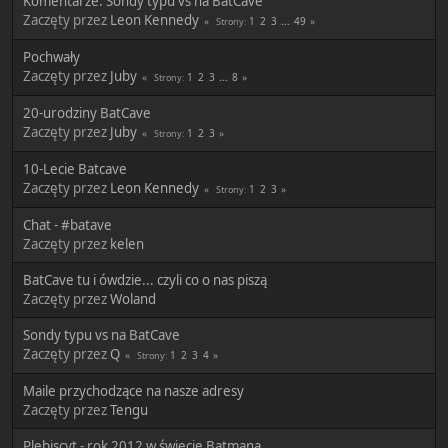
Komentarze: Sondy typu vs na BatCave
Zaczęty przez
Leon Kennedy
1
2
3
...
49
Strony
Pochwały
Zaczęty przez
Juby
1
2
3
...
8
Strony
20-urodziny BatCave
Zaczęty przez
Juby
1
2
3
Strony
10-Lecie Batcave
Zaczęty przez
Leon Kennedy
1
2
3
Strony
Chat - #batave
Zaczęty przez
kelen
BatCave tu i ówdzie... czyli co o nas piszą
Zaczęty przez
Woland
Sondy typu vs na BatCave
Zaczęty przez
Q
1
2
3
4
Strony
Maile przychodzące na nasze adresy
Zaczęty przez
Tengu
Plebiscyt - rok 2012 w świecie Batmana