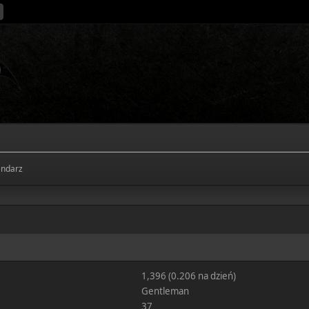
endarz
1,396 (0.206 na dzień)
Gentleman
37