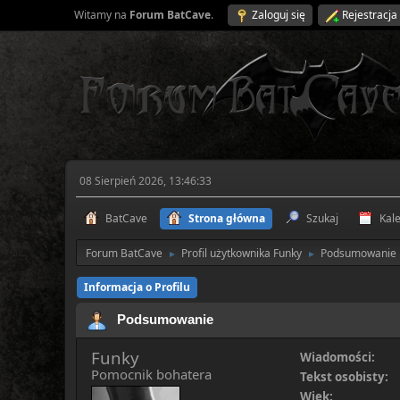
Witamy na
Forum BatCave
.
Zaloguj się
Rejestracja
08 Sierpień 2026, 13:46:33
BatCave
Strona główna
Szukaj
Kal
Forum BatCave
Profil użytkownika Funky
Podsumowanie
►
►
Informacja o Profilu
Podsumowanie
Funky
Wiadomości:
Pomocnik bohatera
Tekst osobisty:
Wiek: