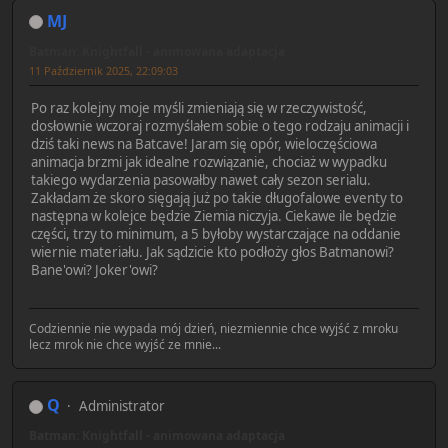
MJ
Batman: Knightfall - animowana adaptacja
11 Październik 2025, 22:09:03
Po raz kolejny moje myśli zmieniają się w rzeczywistość,
dosłownie wczoraj rozmyślałem sobie o tego rodzaju animacji i
dziś taki news na Batcave! Jaram się opór, wieloczęściowa
animacja brzmi jak idealne rozwiązanie, chociaż w wypadku
takiego wydarzenia pasowałby nawet cały sezon serialu.
Zakładam że skoro sięgają już po takie długofalowe eventy to
następna w kolejce będzie Ziemia niczyja. Ciekawe ile będzie
części, trzy to minimum, a 5 byłoby wystarczające na oddanie
wiernie materiału. Jak sądzicie kto podłoży głos Batmanowi?
Bane'owi? Joker'owi?
Codziennie nie wypada mój dzień, niezmiennie chce wyjść z mroku
lecz mrok nie chce wyjść ze mnie...
Q
Administrator
Batman: Knightfall - animowana adaptacja