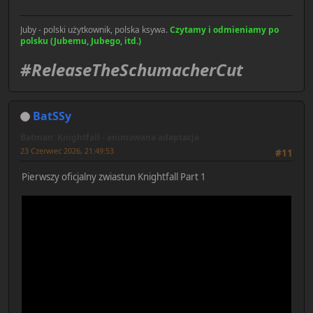
Juby - polski użytkownik, polska ksywa.
Czytamy i odmieniamy po
polsku (Jubemu, Jubego, itd.)
#ReleaseTheSchumacherCut
BatSSy
Batman: Knightfall - animowana adaptacja
23 Czerwiec 2026, 21:49:53
#11
Pierwszy oficjalny zwiastun Knightfall Part 1