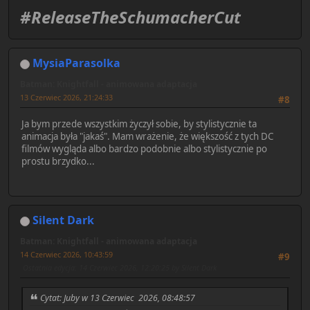
#ReleaseTheSchumacherCut
MysiaParasolka
Batman: Knightfall - animowana adaptacja
13 Czerwiec 2026, 21:24:33
#8
Ja bym przede wszystkim życzył sobie, by stylistycznie ta
animacja była "jakaś". Mam wrażenie, że większość z tych DC
filmów wygląda albo bardzo podobnie albo stylistycznie po
prostu brzydko...
Silent Dark
Batman: Knightfall - animowana adaptacja
14 Czerwiec 2026, 10:43:59
#9
Ostatnia edycja
: 14 Czerwiec 2026, 12:20:25 by Silent Dark
Cytat: Juby w 13 Czerwiec 2026, 08:48:57