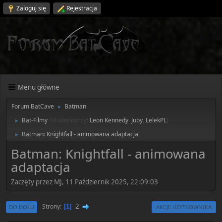
Zaloguj się
Rejestracja
Menu główne
Forum BatCave
Batman
►
Bat-Filmy
(Moderatorzy:
Leon Kennedy
,
Juby
,
LelekPL
)
►
Batman: Knightfall - animowana adaptacja
►
Batman: Knightfall - animowana
adaptacja
Zaczęty przez MJ, 11 Październik 2025, 22:09:03
2
Strony
1
DO DOŁU
AKCJE UŻYTKOWNIKA