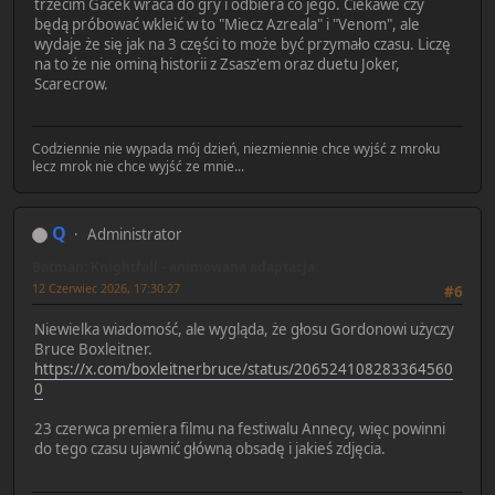
trzecim Gacek wraca do gry i odbiera co jego. Ciekawe czy
będą próbować wkleić w to "Miecz Azreala" i "Venom", ale
wydaje że się jak na 3 części to może być przymało czasu. Liczę
na to że nie ominą historii z Zsasz'em oraz duetu Joker,
Scarecrow.
Codziennie nie wypada mój dzień, niezmiennie chce wyjść z mroku
lecz mrok nie chce wyjść ze mnie...
Q
Administrator
Batman: Knightfall - animowana adaptacja
12 Czerwiec 2026, 17:30:27
#6
Niewielka wiadomość, ale wygląda, że głosu Gordonowi użyczy
Bruce Boxleitner.
https://x.com/boxleitnerbruce/status/206524108283364560
0
23 czerwca premiera filmu na festiwalu Annecy, więc powinni
do tego czasu ujawnić główną obsadę i jakieś zdjęcia.