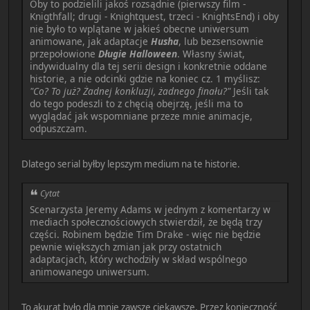
Oby to podzielili jakoś rozsądnie (pierwszy film -
Knigthfall; drugi - Knightquest, trzeci - KnightsEnd) i oby
nie było to wplątane w jakieś obecne uniwersum
animowane, jak adaptacje
Husha
, lub bezsensownie
przepołowione
Długie Halloween
. Własny świat,
indywidualny dla tej serii design i konkretnie oddane
historie, a nie odcinki gdzie na koniec cz. 1 myślisz:
"Co? To już? Żadnej konkluzji, żadnego finału?"
Jeśli tak
do tego podeszli to z chęcią obejrzę, jeśli ma to
wyglądać jak wspomniane przeze mnie animacje,
odpuszczam.
Dlatego serial byłby lepszym medium na te historie.
Cytat
Scenarzysta Jeremy Adams w jednym z komentarzy w
mediach społecznościowych stwierdził, że będą trzy
części. Robinem będzie Tim Drake - więc nie będzie
pewnie większych zmian jak przy ostatnich
adaptacjach, który wchodziły w skład wspólnego
animowanego uniwersum.
To akurat było dla mnie zawsze ciekawsze. Przez konieczność