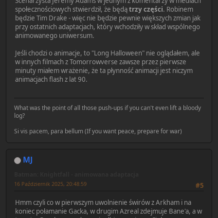
Scenarzysta Jeremy Adams w jednym z komentarzy w mediach
społecznościowych stwierdził, że będą
trzy części
. Robinem
będzie Tim Drake - więc nie będzie pewnie większych zmian jak
przy ostatnich adaptacjach, który wchodziły w skład wspólnego
animowanego uniwersum.
Jeśli chodzi o animacje, to "Long Halloween" nie oglądałem, ale
w innych filmach z Tomorrowverse zawsze przez pierwsze
minuty miałem wrażenie, że ta płynność animacji jest niczym
animacjach flash z lat 90.
What was the point of all those push-ups if you can't even lift a bloody
log?
Si vis pacem, para bellum (If you want peace, prepare for war)
MJ
Batman: Knightfall - animowana adaptacja
16 Październik 2025, 20:48:59
#5
Hmm czyli co w pierwszym uwolnienie świrów z Arkham i na
koniec połamanie Gacka, w drugim Azreal zdejmuje Bane'a, a w