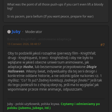
What was the point of all those push-ups if you can't even lift a bloody
log?
Si vis pacem, para bellum (If you want peace, prepare for war)
Juby
Moderator
Batman: Knightfall - animowana adaptacja
13 Czerwiec 2026, 08:48:57
#7
Oby to podzielili jakoś rozsądnie (pierwszy film - Knigthfall;
drugi - Knightquest, trzeci - KnightsEnd) i oby nie było to
wplątane w jakieś obecne uniwersum animowane, jak
adaptacje
Husha
, lub bezsensownie przepołowione
Długie
Halloween
. Własny świat, indywidualny dla tej serii design i
konkretnie oddane historie, a nie odcinki gdzie na koniec cz. 1
myślisz:
"Co? To już? Żadnej konkluzji, żadnego finału?"
Jeśli tak
do tego podeszli to z chęcią obejrzę, jeśli ma to wyglądać jak
wspomniane przeze mnie animacje, odpuszczam.
Juby - polski użytkownik, polska ksywa.
Czytamy i odmieniamy po
polsku (Jubemu, Jubego, itd.)