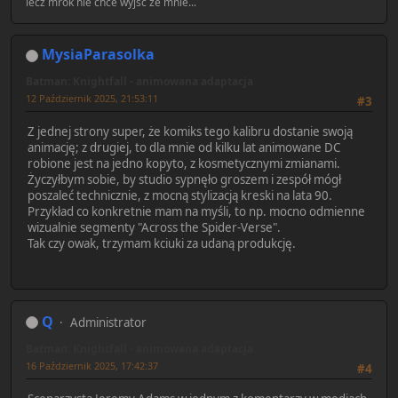
lecz mrok nie chce wyjść ze mnie...
MysiaParasolka
Batman: Knightfall - animowana adaptacja
12 Październik 2025, 21:53:11
#3
Z jednej strony super, że komiks tego kalibru dostanie swoją
animację; z drugiej, to dla mnie od kilku lat animowane DC
robione jest na jedno kopyto, z kosmetycznymi zmianami.
Życzyłbym sobie, by studio sypnęło groszem i zespół mógł
poszaleć technicznie, z mocną stylizacją kreski na lata 90.
Przykład co konkretnie mam na myśli, to np. mocno odmienne
wizualnie segmenty "Across the Spider-Verse".
Tak czy owak, trzymam kciuki za udaną produkcję.
Q
Administrator
Batman: Knightfall - animowana adaptacja
16 Październik 2025, 17:42:37
#4