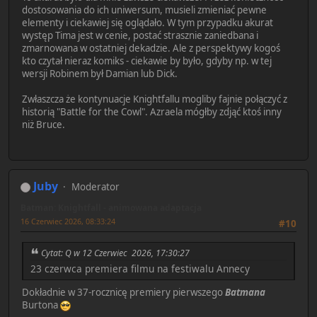
dostosowania do ich uniwersum, musieli zmieniać pewne
elementy i ciekawiej się oglądało. W tym przypadku akurat
występ Tima jest w cenie, postać strasznie zaniedbana i
zmarnowana w ostatniej dekadzie. Ale z perspektywy kogoś
kto czytał nieraz komiks - ciekawie by było, gdyby np. w tej
wersji Robinem był Damian lub Dick.
Zwłaszcza że kontynuacje Knightfallu mogliby fajnie połączyć z
historią "Battle for the Cowl". Azraela mógłby zdjąć ktoś inny
niż Bruce.
Juby
Moderator
Batman: Knightfall - animowana adaptacja
16 Czerwiec 2026, 08:33:24
#10
Cytat: Q w 12 Czerwiec 2026, 17:30:27
23 czerwca premiera filmu na festiwalu Annecy
Dokładnie w 37-rocznicę premiery pierwszego
Batmana
Burtona