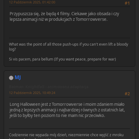
12 Październik 2025, 01:42:00
#1
Przypuszcza się, że będą 4 filmy. Ciekawe jako obsada i czy
lepsza animacji niż w produkcjach z Tomorrowverse.
What was the point of all those push-ups if you can't even lift a bloody
log?
Si vis pacem, para bellum (If you want peace, prepare for war)
MJ
Batman: Knightfall - animowana adaptacja
12 Październik 2025, 10:49:24
#2
Long Halloween jest z Tomorrowverse i moim zdaniem miało
jedną z lepszych animacji i najbardziej równych z ostatnich lat,
jeśli to byłby ten poziom to nie mam nic przeciwko.
Codziennie nie wypada mój dzień, niezmiennie chce wyjść z mroku