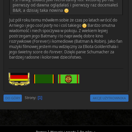
pierwszy od dawna oglądałaś i pierwszy raz doceniałeś
B&R, a dzisiaj taka nowina
Już pół roku temu mówiłem sobie że czas po latach wrócić do
Arniego i jego
cool party
no i coś takiego
Bardzo smutna
wiadomość i niech spoczywa w pokoju. Z wiekiem lepiej
postrzegam jego Batmany i to naprawdę dobre kino
rozrywkowe (Forever) i komediowe (Batman & Robin). Jako fan
muzyki filmowej jestem mu wdzięczny za Elliota Goldenthala i
jego świetny score do
Forever
. Dzięki panie Schumacher za
bardziej radosne i kolorowe dzieciństwo.
Strony
1
DO GÓRY
AKCJE UŻYTKOWNIKA
|
|
Pomoc
Warunki i zasady
Do góry ▲