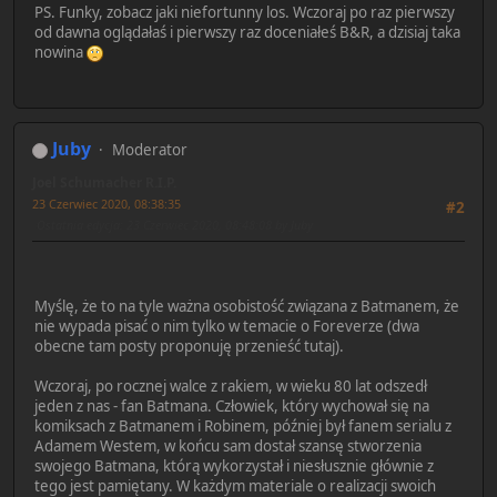
PS. Funky, zobacz jaki niefortunny los. Wczoraj po raz pierwszy
od dawna oglądałaś i pierwszy raz doceniałeś B&R, a dzisiaj taka
nowina
Juby
Moderator
Joel Schumacher R.I.P.
23 Czerwiec 2020, 08:38:35
#2
Ostatnia edycja
: 23 Czerwiec 2020, 08:48:08 by Juby
Myślę, że to na tyle ważna osobistość związana z Batmanem, że
nie wypada pisać o nim tylko w temacie o Foreverze (dwa
obecne tam posty proponuję przenieść tutaj).
Wczoraj, po rocznej walce z rakiem, w wieku 80 lat odszedł
jeden z nas - fan Batmana. Człowiek, który wychował się na
komiksach z Batmanem i Robinem, później był fanem serialu z
Adamem Westem, w końcu sam dostał szansę stworzenia
swojego Batmana, którą wykorzystał i niesłusznie głównie z
tego jest pamiętany. W każdym materiale o realizacji swoich