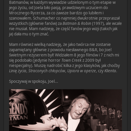
Batmanów, w każdym wywiadzie udzielonym o tym etapie w
jego życiu, od Joela biło pasją, prawdziwym uczuciem do
Mrocznego Rycerza, za co zawsze bardzo go lubiłem i
szanowałem. Schumacher co najmniej dwukrotnie przepraszał
wszystkich (głównie fanów) za
Batman & Robin
(1997), ale wcale
nie musiał. Mam nadzieję, że część fanów jego wizji (takich jak
ja) dała mu o tym znać.
Mam również wielką nadzieję, że jako twórca nie zostanie
zapamiętany głównie z powodu niesławnego B&R, bo Joel
świetnym reżyserem był! Widziałem 8 jego filmów i 7 z nich mi
się podobało (jedynie horror
Town Creek
z 2009 był
niespecjalny). Muszę nadrobić kilka z jego klasyków, jak choćby
Linię życia
,
Straconych chłopców
,
Upiora w operze
, czy
Klienta
.
Spoczywaj w spokoju, Joel...