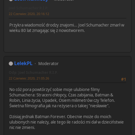
Joel Schumacher R.I.P.
22 Czerwiec 2020, 20:16:12
Przykra wiadomość drodzy znajomi... Joel Schumacher zmarł w
wieku 80 lat zmagając się z nowotworem.
LelekPL
Moderator
Odp: Joel Schumacher R.I.P.
22 Czerwiec 2020, 21:05:26
#1
No cóż pora powtórzyć sobie moje ulubione filmy
Schumachera: Straceni chłopcy, Czas zabijania, Batman &
Robin, Linia życia, Upadek, Osiem milimetrów czy Telefon.
Świetna filmografia jak na reżysera o takiej "niesławie".
Dzisiaj jednak Batman Forever. Obecnie może do moich
ulubionych nie należy, ale tego ile radości mi dał w dzieciństwie
nic nie zmieni.