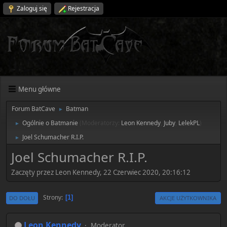
Zaloguj się
Rejestracja
Menu główne
Forum BatCave
Batman
►
Ogólnie o Batmanie
(Moderatorzy:
Leon Kennedy
,
Juby
,
LelekPL
)
►
Joel Schumacher R.I.P.
►
Joel Schumacher R.I.P.
Zaczęty przez Leon Kennedy, 22 Czerwiec 2020, 20:16:12
Strony
1
DO DOŁU
AKCJE UŻYTKOWNIKA
Leon Kennedy
Moderator