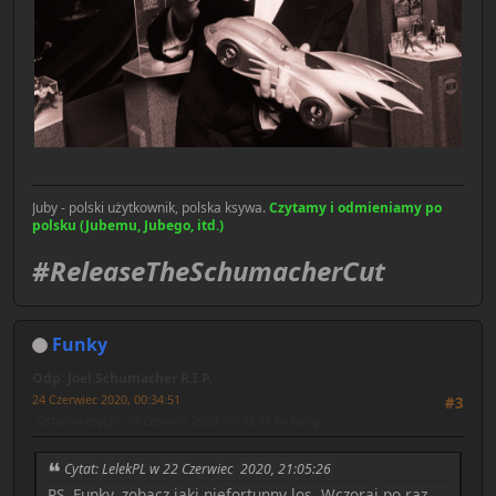
Juby - polski użytkownik, polska ksywa.
Czytamy i odmieniamy po
polsku (Jubemu, Jubego, itd.)
#ReleaseTheSchumacherCut
Funky
Odp: Joel Schumacher R.I.P.
24 Czerwiec 2020, 00:34:51
#3
Ostatnia edycja
: 24 Czerwiec 2020, 00:48:05 by Funky
Cytat: LelekPL w 22 Czerwiec 2020, 21:05:26
PS. Funky, zobacz jaki niefortunny los. Wczoraj po raz