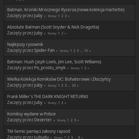
Batman. Kroniki Mrocznego Rycerza (nowa kolekcja Hachette)
Zaczęty przez
Juby
1
2
3
Strony
Absolute Batman (Scott Snyder & Nick Dragotta)
Zaczęty przez
Juby
1
2
Strony
Najlepszy rysownik
Zaczęty przez
Spider-Fan
1
2
3
...
15
Strony
Batman: Hush (Jeph Loeb, Jim Lee, Scott Williams)
Zaczęty przez
Po_prostu_smyk
1
2
Strony
Wielka Kolekcja Komiksów DC: Bohaterowie i Złoczyńcy
Zaczęty przez
Juby
1
2
3
...
23
Strony
Frank Miller's THE DARK KNIGHT RETURNS
Zaczęty przez
Juby
1
2
Strony
Komiksy wydane w Polsce
Zaczęty przez
Dezerter
1
2
3
Strony
TM-Semic pamięci żałosny rapsod
Zaczęty przez
Łubudu
1
2
3
...
9
Strony