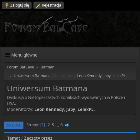
Zaloguj się
Rejestracja
Menu główne
Forum BatCave
Batman
►
Uniwersum Batmana
(Moderatorzy:
Leon Kennedy
,
Juby
,
LelekPL
)
►
Uniwersum Batmana
Dyskusja o Nietoperzastych komiksach wydawanych w Polsce i
USA.
Moderatorzy:
Leon Kennedy
,
Juby
,
LelekPL
.
2
3
...
6
Strony
1
DO DOŁU
Temat
/
Zaczęty przez