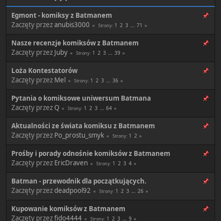
Egmont - komiksy z Batmanem
Zaczęty przez
anubis3000
1
2
3
...
71
Strony
Nasze recenzje komiksów z Batmanem
Zaczęty przez
Juby
1
2
3
...
39
Strony
Loża Kontestatorów
Zaczęty przez
Mel
1
2
3
...
36
Strony
Pytania o komiksowe uniwersum Batmana
Zaczęty przez
Q
1
2
3
...
64
Strony
Aktualności ze świata komiksu z Batmanem
Zaczęty przez
Po_prostu_smyk
1
2
Strony
Prośby i porady odnośnie komiksów z Batmanem
Zaczęty przez
EricDraven
1
2
3
4
Strony
Batman - przewodnik dla początkujących.
Zaczęty przez
deadpool92
1
2
3
...
26
Strony
Kupowanie komiksów z Batmanem
Zaczęty przez
fido4444
1
2
3
...
9
Strony