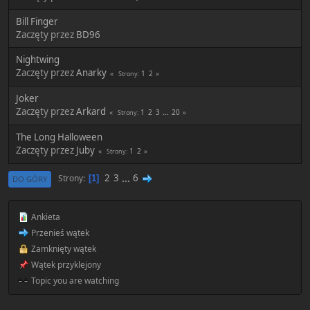
Bill Finger
Zaczęty przez
BD96
Nightwing
Zaczęty przez
Anarky
1
2
Strony
Joker
Zaczęty przez
Arkard
1
2
3
...
20
Strony
The Long Halloween
Zaczęty przez
Juby
1
2
Strony
2
3
...
6
Strony
1
DO GÓRY
Ankieta
Przenieś wątek
Zamknięty wątek
Wątek przyklejony
Topic you are watching