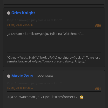
Grim Knight
Odp: Co nowego przyniesie nam kino?
04 Maj 2008, 23:25:45
#50
Ja czekam z komiksowych juz tylko na "Watchmen"...
"Okrutny ?wiat... Nabi?e? bro?. U?pi?e? go, dziurawi?c skro?. To nie jest
zemsta, bracie od ko?yski. To moja praca- zabójcy. Artysty."
Maxie Zeus
Mod Team
Odp: Co nowego przyniesie nam kino?
05 Maj 2008, 07:28:57
#51
A ja na ''Watchman'', ''G.I Joe'' i ''Transformers 2''