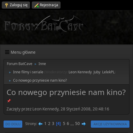
Zaloguj się
Rejestracja
Menu główne
Forum BatCave
Inne
►
Inne filmy i seriale
(Moderatorzy:
Leon Kennedy
,
Juby
,
LelekPL
)
►
Co nowego przyniesie nam kino?
►
Co nowego przyniesie nam kino?
Zaczęty przez Leon Kennedy, 28 Styczeń 2008, 20:48:16
1
2
3
5
6
...
50
Strony
4
DO DOŁU
AKCJE UŻYTKOWNIKA