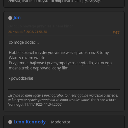
zemsta, bracie od ko?yski. To moja praca- zabójcy. Artysty."
Jon
Odp: Co nowego przyniesie nam kino?
28 Kwiecień 2008, 21:56:58
#47
co moge dodac...
Hobbit sprawil mi zdecydowanie wiecej radości niz 3 tomy
Wladcy razem wziete.
Przyjemne, bajkowe i przesympatyczne czytadlo, z którego
mozna zrobic naprawde ladny film.
- powodzenia!
,,Jedyne co mnie łączy z pornografią, to nieosiągalne marzenie o świecie,
w którym wszystkie pragnienia zostaną zrealizowane"
<br /><br />Kurt
Vonnegut 11.11.1922- 11.04.2007
Leon Kennedy
Moderator