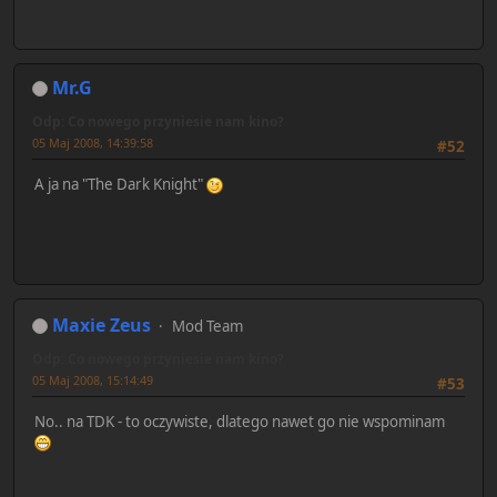
Mr.G
Odp: Co nowego przyniesie nam kino?
05 Maj 2008, 14:39:58
#52
A ja na "The Dark Knight"
Maxie Zeus
Mod Team
Odp: Co nowego przyniesie nam kino?
05 Maj 2008, 15:14:49
#53
No.. na TDK - to oczywiste, dlatego nawet go nie wspominam