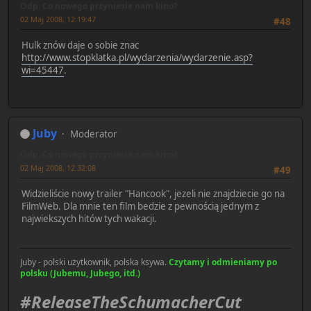
Odp: Co nowego przyniesie nam kino?
02 Maj 2008, 12:19:47
#48
Hulk znów daje o sobie znac
http://www.stopklatka.pl/wydarzenia/wydarzenie.asp?
wi=45447
.
Juby
Moderator
Odp: Co nowego przyniesie nam kino?
02 Maj 2008, 12:32:08
#49
Widzieliście nowy trailer "Hancook", jezeli nie znajdziecie go na
FilmWeb. Dla mnie ten film bedzie z pewnością jednym z
najwiekszych hitów tych wakacji.
Juby - polski użytkownik, polska ksywa.
Czytamy i odmieniamy po
polsku (Jubemu, Jubego, itd.)
#ReleaseTheSchumacherCut