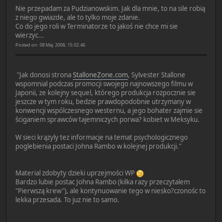
Nie przepadam za Pudzianowskim. Jak dla mnie, to na sile robią
z niego gwiazde, ale to tylko moje zdanie.
Co do jego roli w Terminatorze to jakoś nie chce mi sie
wierzyc...
Posted on: 08 Maj 2008, 15:02:46
"Jak donosi strona
StalloneZone.com
, Sylvester Stallone
wspomnial podczas promocji swojego najnowszego filmu w
Japonii, ze kolejny sequel, którego produkcja rozpocznie sie
jeszcze w tym roku, bedzie prawdopodobnie utrzymany w
konwencji wspólczesnego westernu, a jego bohater zajmie sie
ściganiem sprawców tajemniczych porwa? kobiet w Meksyku.
W sieci krązyly tez informacje na temat psychologicznego
poglebienia postaci Johna Rambo w kolejnej produkcji."
Material zdobyty dzieki uprzejmości WP
Bardzo lubie postac Johna Rambo (kilka razy przeczytalem
"Pierwszą krew"), ale kontynuowanie tego w niesko?czonośc to
lekka przesada. To juz nie to samo.