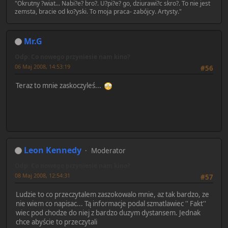
"Okrutny ?wiat... Nabi?e? bro?. U?pi?e? go, dziurawi?c skro?. To nie jest
zemsta, bracie od ko?yski. To moja praca- zabójcy. Artysty."
Mr.G
Odp: Co nowego przyniesie nam kino?
06 Maj 2008, 14:53:19
#56
Teraz to mnie zaskoczyleś...
Leon Kennedy
Moderator
Odp: Co nowego przyniesie nam kino?
08 Maj 2008, 12:54:31
#57
Ludzie to co przeczytalem zaszokowalo mnie, az tak bardzo, ze
nie wiem co napisac... Tą informacje podal szmatlawiec '' Fakt''
wiec pod chodze do niej z bardzo duzym dystansem. Jednak
chce abyście to przeczytali