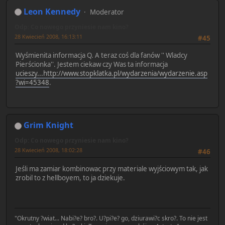
Leon Kennedy
Moderator
Odp: Co nowego przyniesie nam kino?
28 Kwiecień 2008, 16:13:11
#45
Wyśmienita informacja Q. A teraz coś dla fanów '' Wladcy
Pierścionka''. Jestem ciekaw czy Was ta informacja
ucieszy...http://www.stopklatka.pl/wydarzenia/wydarzenie.asp
?wi=45348
.
Grim Knight
Odp: Co nowego przyniesie nam kino?
28 Kwiecień 2008, 18:02:28
#46
Jeśli ma zamiar kombinowac przy materiale wyjściowym tak, jak
zrobil to z hellboyem, to ja dziekuje.
"Okrutny ?wiat... Nabi?e? bro?. U?pi?e? go, dziurawi?c skro?. To nie jest