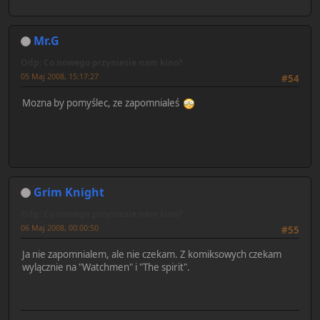
Mr.G
Odp: Co nowego przyniesie nam kino?
05 Maj 2008, 15:17:27
#54
Mozna by pomyślec, ze zapomnialeś
Grim Knight
Odp: Co nowego przyniesie nam kino?
06 Maj 2008, 00:00:50
#55
Ja nie zapomnialem, ale nie czekam. Z komiksowych czekam
wylącznie na "Watchmen" i "The spirit".