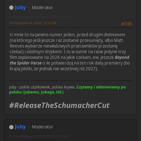
Juby
Moderator
Co nowego przyniesie nam kino?
16 Październik 2024, 13:53:34
#735
U mnie to na pewno numer jeden, przed drugim
Batmanem
(na którego jeśli jeszcze raz zostanie przesunięty, albo Matt
Reeves wybierze niewłaściwych przeciwników przestanę
czekać) i siódmym
Krzykiem
. I to w sumie na razie jedyne trzy
film zaplanowane na 2026 na jakie czekam, ew. jeszcze
Beyond
the Spider-Verse
o ile potwierdzą na ten rok datę premiery (bo
krążą plotki, że jednak nie wcześniej niż 2027).
Juby - polski użytkownik, polska ksywa.
Czytamy i odmieniamy po
polsku (Jubemu, Jubego, itd.)
#ReleaseTheSchumacherCut
Juby
Moderator
Co nowego przyniesie nam kino?