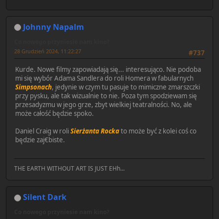
Johnny Napalm
Co nowego przyniesie nam kino?
28 Grudzień 2024, 11:22:27
#737
Kurde. Nowe filmy zapowiadają się... interesująco. Nie podoba
mi się wybór Adama Sandlera do roli Homera w fabularnych
Simpsonach
, jedynie w czym tu pasuje to mimiczne zmarszczki
przy pysku, ale tak wizualnie to nie. Poza tym spodziewam się
przesadyzmu w jego grze, zbyt wielkiej teatralności. No, ale
może całość będzie spoko.
Daniel Craig w roli
Sierżanta Rocka
to może być z kolei coś co
będzie zaj€biste.
THE EARTH WITHOUT ART IS JUST EHh...
Silent Dark
Co nowego przyniesie nam kino?