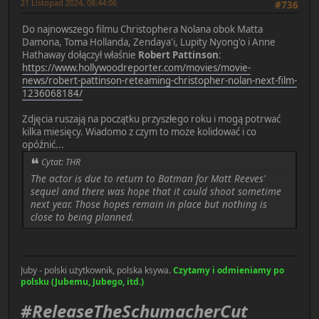
21 Listopad 2024, 08:44:06
#736
Do najnowszego filmu Christophera Nolana obok Matta
Damona, Toma Hollanda, Zendaya'i, Lupity Nyong'o i Anne
Hathaway dołączył właśnie
Robert Pattinson
:
https://www.hollywoodreporter.com/movies/movie-
news/robert-pattinson-reteaming-christopher-nolan-next-film-
1236068184/
Zdjęcia ruszają na początku przyszłego roku i mogą potrwać
kilka miesięcy. Wiadomo z czym to może kolidować i co
opóźnić...
Cytat: THR
The actor is due to return to Batman for Matt Reeves'
sequel and there was hope that it could shoot sometime
next year. Those hopes remain in place but nothing is
close to being planned.
Juby - polski użytkownik, polska ksywa.
Czytamy i odmieniamy po
polsku (Jubemu, Jubego, itd.)
#ReleaseTheSchumacherCut