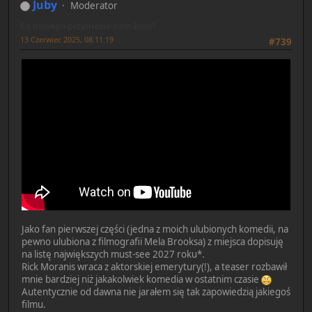
Juby
Moderator
Co nowego przyniesie nam kino?
13 Czerwiec 2025, 08:11:19
#739
Jako fan pierwszej części (jedna z moich ulubionych komedii, na
pewno ulubiona z filmografii Mela Brooksa) z miejsca dopisuję
na listę największych must-see 2027 roku*.
Rick Moranis wraca z aktorskiej emerytury(!), a teaser rozbawił
mnie bardziej niż jakakolwiek komedia w ostatnim czasie
Autentycznie od dawna nie jarałem się tak zapowiedzią jakiegoś
filmu.