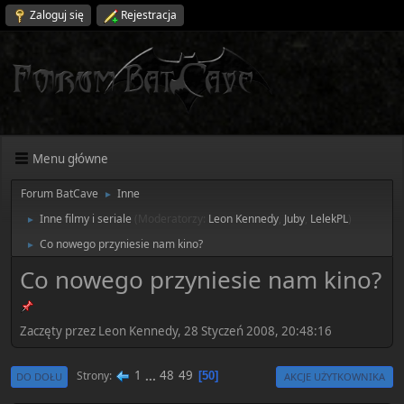
Zaloguj się
Rejestracja
Menu główne
Forum BatCave
Inne
►
Inne filmy i seriale
(Moderatorzy:
Leon Kennedy
,
Juby
,
LelekPL
)
►
Co nowego przyniesie nam kino?
►
Co nowego przyniesie nam kino?
Zaczęty przez Leon Kennedy, 28 Styczeń 2008, 20:48:16
1
...
48
49
Strony
50
DO DOŁU
AKCJE UŻYTKOWNIKA