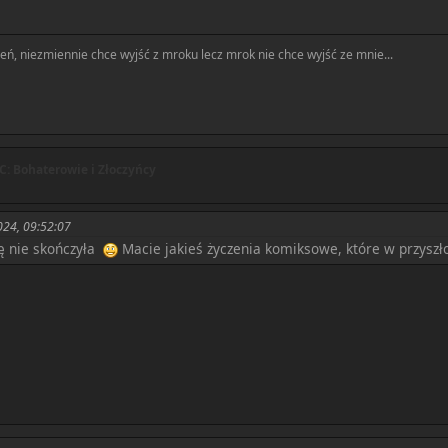
ń, niezmiennie chce wyjść z mroku lecz mrok nie chce wyjść ze mnie...
: Bohaterowie i Złoczyńcy
024, 09:52:07
ię nie skończyła
Macie jakieś życzenia komiksowe, które w przyszł