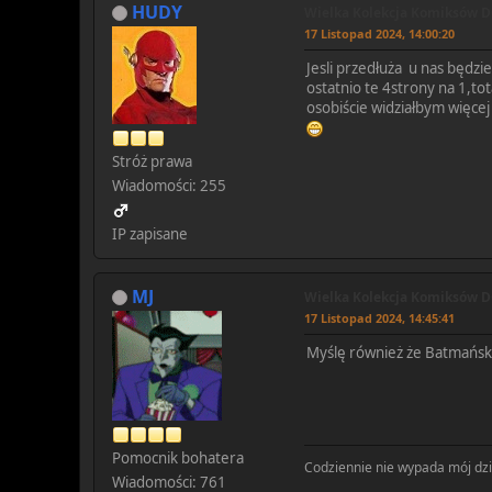
HUDY
Wielka Kolekcja Komiksów DC
17 Listopad 2024, 14:00:20
Jesli przedłuża u nas będzi
ostatnio te 4strony na 1,t
osobiście widziałbym więcej
Stróż prawa
Wiadomości: 255
IP zapisane
MJ
Wielka Kolekcja Komiksów DC
17 Listopad 2024, 14:45:41
Myślę również że Batmańsk
Pomocnik bohatera
Codziennie nie wypada mój dzie
Wiadomości: 761