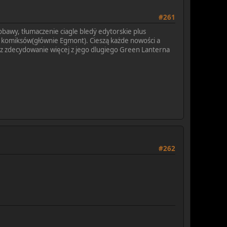
#261
obawy, tłumaczenie ciagle bledÿ edytorskie plus
h komiksów(głównie Egmont). Cieszą każde nowości a
oraz zdecydowanie więcej z jego dlugiego Green Lanterna
#262