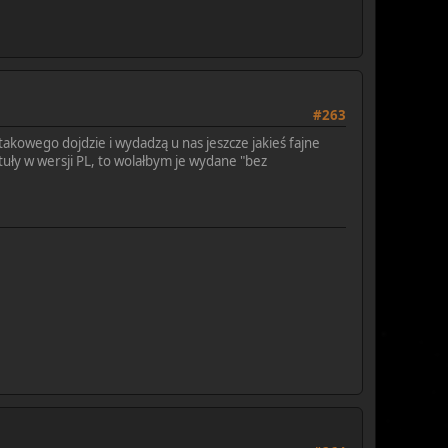
#263
 takowego dojdzie i wydadzą u nas jeszcze jakieś fajne
tuły w wersji PL, to wolałbym je wydane "bez