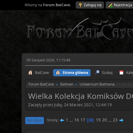
Witamy na
Forum BatCave
.
Zaloguj się
Rejestracja
09 Sierpień 2026, 11:15:48
BatCave
Strona główna
Szukaj
Kal
Forum BatCave
Batman
Uniwersum Batmana
(Moderato
►
►
Wielka Kolekcja Komiksów DC
Zaczęty przez Juby, 24 Marzec 2021, 12:44:19
1
...
16
17
19
20
...
23
Strony
18
DO DOŁU