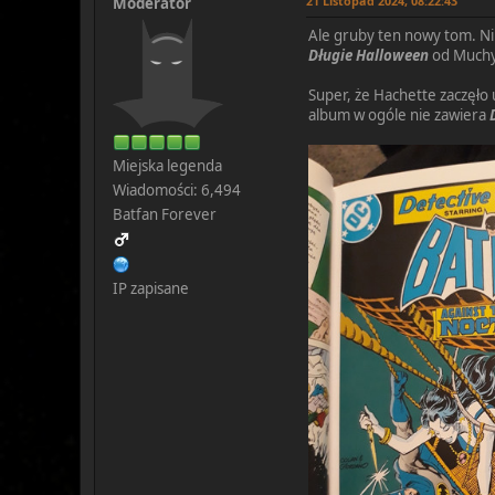
21 Listopad 2024, 08:22:43
Moderator
Ale gruby ten nowy tom. Nib
Długie Halloween
od Muchy 
Super, że Hachette zaczęło 
album w ogóle nie zawiera
Miejska legenda
Wiadomości: 6,494
Batfan Forever
IP zapisane