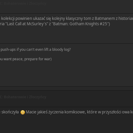
: Bohaterowie i Złoczyńcy
kolekcji powinien ukazać się kolejny klasyczny tom z Batmanem z historia
ia "Last Call at McSurley's" z "Batman: Gotham Knights #25")
push-ups if you can't even lift a bloody log?
you want peace, prepare for war)
: Bohaterowie i Złoczyńcy
ie skończyła
Macie jakieś życzenia komiksowe, które w przyszłości owa k