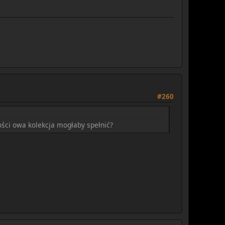
#260
ości owa kolekcja mogłaby spełnić?