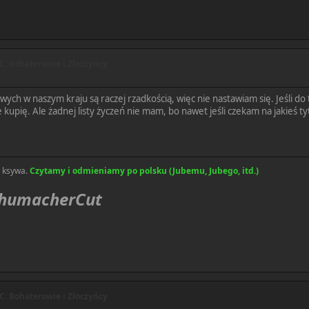
: Bohaterowie i Złoczyńcy
wych w naszym kraju są raczej rzadkością, więc nie nastawiam się. Jeśli do
kupię. Ale żadnej listy życzeń nie mam, bo nawet jeśli czekam na jakieś ty
a ksywa.
Czytamy i odmieniamy po polsku (Jubemu, Jubego, itd.)
chumacherCut
: Bohaterowie i Złoczyńcy