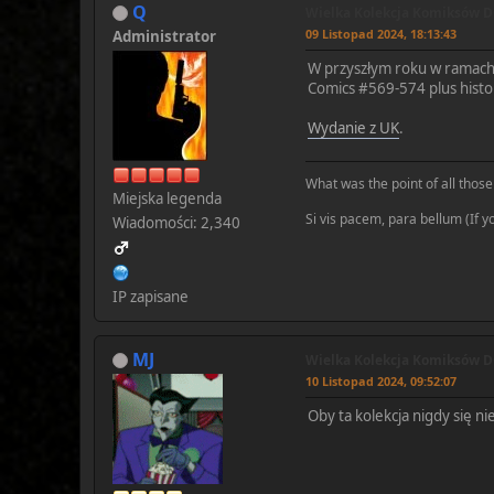
Q
Wielka Kolekcja Komiksów DC
09 Listopad 2024, 18:13:43
Administrator
W przyszłym roku w ramach 
Comics #569-574 plus histor
Wydanie z UK
.
What was the point of all those 
Miejska legenda
Si vis pacem, para bellum (If 
Wiadomości: 2,340
IP zapisane
MJ
Wielka Kolekcja Komiksów DC
10 Listopad 2024, 09:52:07
Oby ta kolekcja nigdy się n