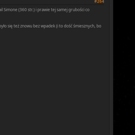
#264
il Simone (360 str.) i prawie tej samej grubości co
yło się też znowu bez wpadek (i to dość śmiesznych, bo