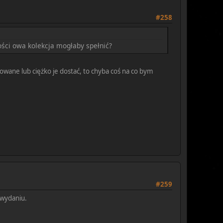
#258
ości owa kolekcja mogłaby spełnić?
owane lub ciężko je dostać, to chyba coś na co bym
#259
 wydaniu.