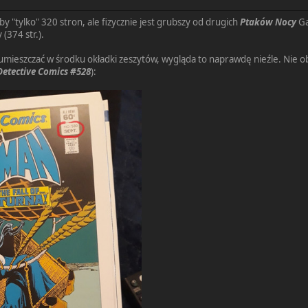
y "tylko" 320 stron, ale fizycznie jest grubszy od drugich
Ptaków Nocy
Ga
(374 str.).
umieszczać w środku okładki zeszytów, wygląda to naprawdę nieźle. Nie ob
Detective Comics #528
):