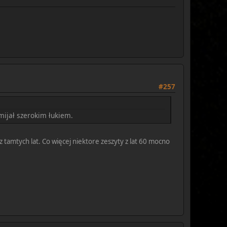
#257
omijał szerokim łukiem.
z tamtych lat. Co więcej niektore zeszyty z lat 60 mocno