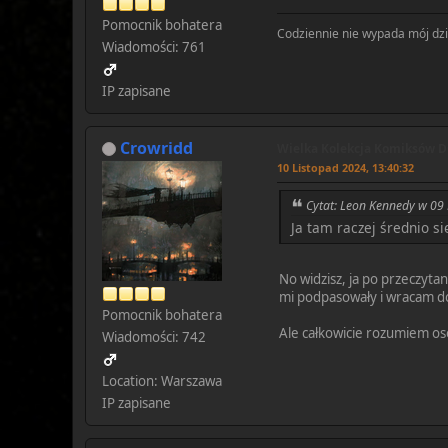
Pomocnik bohatera
Codziennie nie wypada mój dzie
Wiadomości: 761
IP zapisane
Crowridd
Wielka Kolekcja Komiksów DC
10 Listopad 2024, 13:40:32
Cytat: Leon Kennedy w 09
Ja tam raczej średnio si
No widzisz, ja po przeczyta
mi podpasowały i wracam do 
Pomocnik bohatera
Ale całkowicie rozumiem os
Wiadomości: 742
Location: Warszawa
IP zapisane