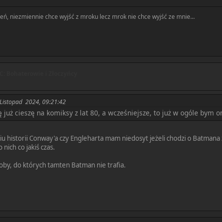
ń, niezmiennie chce wyjść z mroku lecz mrok nie chce wyjść ze mnie...
: Bohaterowie i Złoczyńcy
 Listopad 2024, 09:21:42
ę już cieszę na komiksy z lat 80, a wcześniejsze, to już w ogóle bym 
niu historii Conway'a czy Engleharta mam niedosyt jeżeli chodzi o Batmana 
nich co jakiś czas.
oby, do których tamten Batman nie trafia.