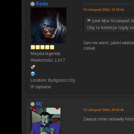
Rado
Wielka Kolekcja Komiksów DC
13 Listopad 2024, 14:18:44
Cytat: MJ w 10 Listopad 2
Oby ta kolekcja nigdy s
Sam nie wiem. Jakieś właśni
czekał.
Miejska legenda
Wiadomości: 2,017
Location: Bydgoszcz City
IP zapisane
MJ
Wielka Kolekcja Komiksów DC
13 Listopad 2024, 20:42:46
Zawsze mnie ciekawiły histo