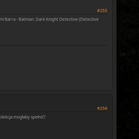
#255
mi Barra - Batman: Dark Knight Detective (Detective
#256
olekcja mogłaby spełnić?