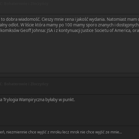
: Bohaterowie i Złoczyńcy
e to dobra wiadomość. Cieszy mnie cena i jakość wydania. Natomiast mam 
otalny odlot. W liście która mamy po 100 mamy sporo znanych i dostępnyc
 komiksów Geoff Johnsa: JSA i z kontynuacji Justice Societu of America, 
: Bohaterowie i Złoczyńcy
a Trylogia Wampiryczna byłaby w punkt.
ń, niezmiennie chce wyjść z mroku lecz mrok nie chce wyjść ze mnie...