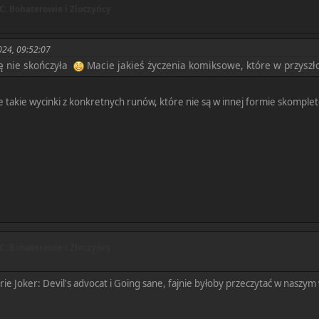
: Bohaterowie i Złoczyńcy
024, 09:52:07
ię nie skończyła
Macie jakieś życzenia komiksowe, które w przyszł
e takie wycinki z konkretnych runów, które nie są w innej formie skomplet
: Bohaterowie i Złoczyńcy
rie Joker: Devil's advocat i Going sane, fajnie byłoby przeczytać w naszym