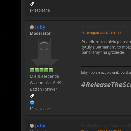
IP zapisane
Juby
Wielka Kolekcja Komiksów DC
18 Listopad 2024, 11:41:42
Moderator
Przedłużenia kolekcji kiosko
tytuły z Batmanem, to może 
panoramy" na grzbiecie.
Juby - polski użytkownik, polsk
Miejska legenda
#ReleaseTheS
Wiadomości: 6,494
Batfan Forever
IP zapisane
Juby
Wielka Kolekcja Komiksów DC