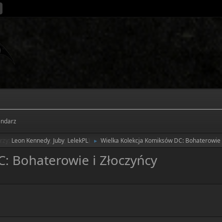
endarz
rzy:
Leon Kennedy
,
Juby
,
LelekPL
)
Wielka Kolekcja Komiksów DC: Bohaterowie 
►
: Bohaterowie i Złoczyńcy