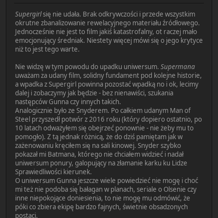
Supergirl
się nie udała. Brak odkrywczości i przede wszystkim
okrutne zbanalizowanie rewelacyjnego materiału źródłowego.
Jednocześnie nie jest to film jakiś katastrofalny, ot raczej mało
emocjonujący średniak. Niestety więcej mówi się o jego krytyce
niż to jest tego warte.
Nie widzę w tym powodu do upadku uniwersum.
Supermana
uważam za udany film, solidny fundament pod kolejne historie,
a wpadka z Supergirl powinna pozostać wpadką no i ok, lecimy
dalej i zobaczymy jak będzie - bez nienawiści, szukania
następców Gunna czy innych takich.
Analogicznie było ze Snyderem. Po całkiem udanym Man of
Steel przyszedł potwór z 2016 roku (który dopiero ostatnio, po
10 latach odważyłem się obejrzeć ponownie - nie żeby mu to
pomogło). Z tą jednak różnicą, że do dziś pamiętam jak w
zażenowaniu kręciłem się na sali kinowej. Snyder szybko
pokazał mi Batmana, którego nie chciałem widzieć i nadał
uniwersum ponury, galopujący na złamanie karku ku Lidze
Sprawiedliwości kierunek.
O uniwersum Gunna jeszcze wiele powiedzieć nie mogę i choć
mi też nie podoba się bałagan w planach, seriale o Olsenie czy
inne niepokojące doniesienia, to nie mogę mu odmówić, że
póki co zbiera ekipę bardzo fajnych, świetnie obsadzonych
postaci.