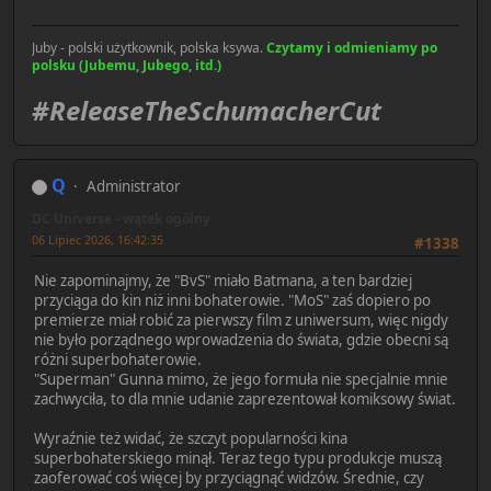
Juby - polski użytkownik, polska ksywa.
Czytamy i odmieniamy po
polsku (Jubemu, Jubego, itd.)
#ReleaseTheSchumacherCut
Q
Administrator
DC Universe - wątek ogólny
06 Lipiec 2026, 16:42:35
#1338
Nie zapominajmy, że "BvS" miało Batmana, a ten bardziej
przyciąga do kin niż inni bohaterowie. "MoS" zaś dopiero po
premierze miał robić za pierwszy film z uniwersum, więc nigdy
nie było porządnego wprowadzenia do świata, gdzie obecni są
różni superbohaterowie.
"Superman" Gunna mimo, że jego formuła nie specjalnie mnie
zachwyciła, to dla mnie udanie zaprezentował komiksowy świat.
Wyraźnie też widać, że szczyt popularności kina
superbohaterskiego minął. Teraz tego typu produkcje muszą
zaoferować coś więcej by przyciągnąć widzów. Średnie, czy