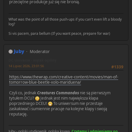
przeciętne produkcje już się nie bronią.
What was the point of all those push-ups if you can't even lift a bloody
log?
Si vis pacem, para bellum (If you want peace, prepare for war)
Juby
Moderator
DC Universe - wątek ogólny
14 Lipiec 2026, 23:01:56
#1339
https://www.thewrap.com/creative-content/movies/man-of-
tomorrow-blue-beetle-xolo-mariduena/
Czyli co, jednak
Creatures Commandos
nie są pierwszym
tytułem DCU?
Jednak jest nim największa klapa
poprzedniego DCEU!
To uniwersum nie przestaje
zaskakiwać i sumiennie pracuje na kolejne klapy i swoją
reputację.
Juby - polski użytkownik, polska ksywa.
Czytamy i odmieniamy po