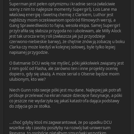
Superman jest pełen optymizmu i kradnie serca (właściwie
sceny z nim to najlepsze momenty Supergirl), Lois Lane ma
właściwą energię i świetną chemię z Clarkiem, Luthor jest
najbliższy moim oczekiwaniom spośród filmowych wersji, a
Gang Sprawiedliwości to fajna, wesoła ekipa. Samej Supergirl
przytrafiła się słabsza przygoda no i ubolewam, ale Milly Alock
jest tak urocza w tej roli (zwłaszcza jak już przyodzieje
czerwono-niebieskie barwy), że chętnie znów ją zobaczę u boku
Clarka czy może kiedyś w kolejnej solowej, byle tylko lepiej
napisanej przygodzie.
O Batmanie DCU wolę nie myśleć, póki jakkolwiek związany jest
z nim gość od Flasha, ale zarówno ten i inne projekty ocenię
dopiero, gdy się ukażą. A może serial o Olsenie będzie moim
ulubionym, kto wie?
Niech Gunn robi swoje póki jest mu dane. Najlepiej jak potrafi
próbuje przelewać na ekran nasze dziecięce fascynacje, a póki
co jeszcze nie wydarzyła się jakaś katastrofa dająca podstawy
do zdjęcia go ze stołka.
...choć gdyby ktoś mi zagwarantował, że po upadku DCU
wszelkie siły i zasoby poszłyby na rozwój bat-uniwersum
Reevesa, to osobiście plątałbym sznurówki wszystkim