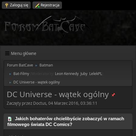
Zaloguj się
Rejestracja
Menu główne
Forum BatCave
Batman
►
Bat-Filmy
(Moderatorzy:
Leon Kennedy
,
Juby
,
LelekPL
)
►
DC Universe - wątek ogólny
►
DC Universe - wątek ogólny
Zaczęty przez Doctus, 04 Marzec 2016, 03:36:11
Jakich bohaterów chcielibyście zobaczyć w ramach
filmowego świata DC Comics?