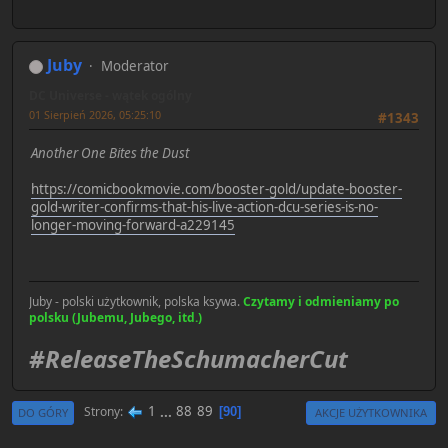
Juby
Moderator
DC Universe - wątek ogólny
01 Sierpień 2026, 05:25:10
#1343
Another One Bites the Dust
https://comicbookmovie.com/booster-gold/update-booster-
gold-writer-confirms-that-his-live-action-dcu-series-is-no-
longer-moving-forward-a229145
Juby - polski użytkownik, polska ksywa.
Czytamy i odmieniamy po
polsku (Jubemu, Jubego, itd.)
#ReleaseTheSchumacherCut
1
...
88
89
Strony
90
DO GÓRY
AKCJE UŻYTKOWNIKA