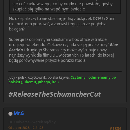
się coś ciekawszego, co by nigdy nie powstało, gdyby
skupiać się tylko na wspólnym świecie
No okej, ale czy to nie stało się jedną z bolączek DCEU i Gunn
nie miał tego poprawić, a zamiast tego jeszcze pogłębia
bałagan?
Supergirl z ogromnymi spadkami w box office w trakcie
drugiego weekendu. Ciekawe czy uda się jej przeskoczyć
Blue
Beetle'a
i drugiego Shazama, czy może wyśrubuje nowy
najniższy wynik dla filmu DC w ostatnich 15 latach, do której
będą porównywane przyszłe porażki studia.
Juby - polski użytkownik, polska ksywa.
Czytamy i odmieniamy po
polsku (Jubemu, Jubego, itd.)
#ReleaseTheSchumacherCut
Mr.G
DC Universe - wątek ogólny
06 Lipiec 2026, 12:21:28
#1336