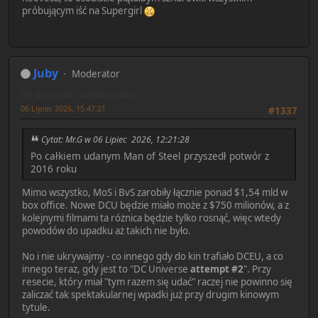
próbującym iść na Supergirl
Juby
Moderator
DC Universe - wątek ogólny
06 Lipiec 2026, 15:47:21
#1337
Cytat: Mr.G w 06 Lipiec 2026, 12:21:28
Po całkiem udanym Man of Steel przyszedł potwór z
2016 roku
Mimo wszystko, MoS i BvS zarobiły łącznie ponad $1,54 mld w
box office. Nowe DCU będzie miało może z $750 milionów, a z
kolejnymi filmami ta różnica będzie tylko rosnąć, więc wtedy
powodów do upadku aż takich nie było.
No i nie ukrywajmy - co innego gdy do kin trafiało DCEU, a co
innego teraz, gdy jest to "DC Universe
attempt #2
". Przy
resecie, który miał "tym razem się udać" raczej nie powinno się
zaliczać tak spektakularnej wpadki już przy drugim kinowym
tytule.