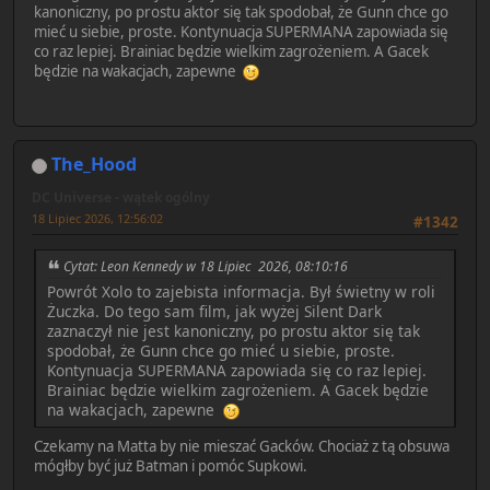
kanoniczny, po prostu aktor się tak spodobał, że Gunn chce go
mieć u siebie, proste. Kontynuacja SUPERMANA zapowiada się
co raz lepiej. Brainiac będzie wielkim zagrożeniem. A Gacek
będzie na wakacjach, zapewne
The_Hood
DC Universe - wątek ogólny
18 Lipiec 2026, 12:56:02
#1342
Cytat: Leon Kennedy w 18 Lipiec 2026, 08:10:16
Powrót Xolo to zajebista informacja. Był świetny w roli
Żuczka. Do tego sam film, jak wyżej Silent Dark
zaznaczył nie jest kanoniczny, po prostu aktor się tak
spodobał, że Gunn chce go mieć u siebie, proste.
Kontynuacja SUPERMANA zapowiada się co raz lepiej.
Brainiac będzie wielkim zagrożeniem. A Gacek będzie
na wakacjach, zapewne
Czekamy na Matta by nie mieszać Gacków. Chociaż z tą obsuwa
mógłby być już Batman i pomóc Supkowi.