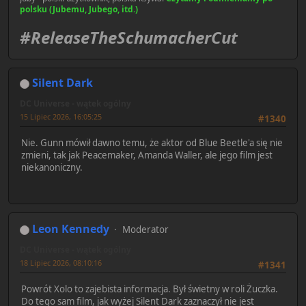
polsku (Jubemu, Jubego, itd.)
#ReleaseTheSchumacherCut
Silent Dark
DC Universe - wątek ogólny
15 Lipiec 2026, 16:05:25
#1340
Nie. Gunn mówił dawno temu, że aktor od Blue Beetle'a się nie
zmieni, tak jak Peacemaker, Amanda Waller, ale jego film jest
niekanoniczny.
Leon Kennedy
Moderator
DC Universe - wątek ogólny
18 Lipiec 2026, 08:10:16
#1341
Powrót Xolo to zajebista informacja. Był świetny w roli Żuczka.
Do tego sam film, jak wyżej Silent Dark zaznaczył nie jest