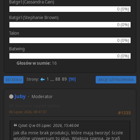
Batgirl (Cassandra Cain)
0 (0%)
Batgirl (Stephanie Brown)
0 (0%)
Talon
0 (0%)
Batwing
0 (0%)
Głosów w sumie:
16
1
...
88
89
Strony
90
DO DOŁU
AKCJE UŻYTKOWNIKA
Juby
Moderator
DC Universe - wątek ogólny
06 Lipiec 2026, 08:47:37
#1335
Cytat: Q w 05 Lipiec 2026, 15:46:04
Jak dla mnie brak produkcji, które mają tworzyć ścisłe
wspólne uniwersum to plus. Większa szansa, że trafi