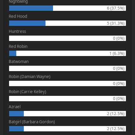
Nightwing
6 (37.5%)
Red Hood
5 (31.3%)
Huntress
0 (0%)
Red Robin
1 (6.3%)
Batwoman
0 (0%)
Robin (Damian Wayne)
0 (0%)
Robin (Carrie Kelley)
0 (0%)
Azrael
2 (12.5%)
Batgirl (Barbara Gordon)
2 (12.5%)