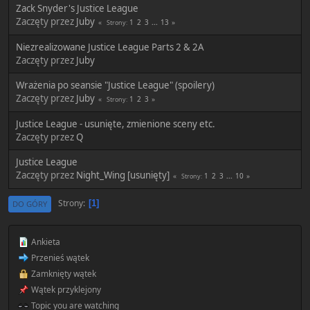
Zack Snyder's Justice League
Zaczęty przez
Juby
1
2
3
...
13
Strony
Niezrealizowane Justice League Parts 2 & 2A
Zaczęty przez
Juby
Wrażenia po seansie "Justice League" (spoilery)
Zaczęty przez
Juby
1
2
3
Strony
Justice League - usunięte, zmienione sceny etc.
Zaczęty przez
Q
Justice League
Zaczęty przez
Night_Wing [usunięty]
1
2
3
...
10
Strony
Strony
1
DO GÓRY
Ankieta
Przenieś wątek
Zamknięty wątek
Wątek przyklejony
Topic you are watching