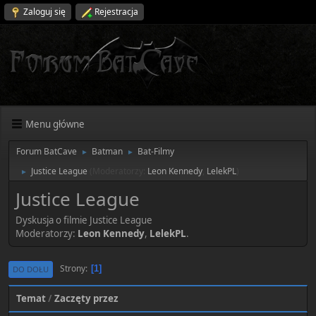
Zaloguj się
Rejestracja
Menu główne
Forum BatCave
Batman
Bat-Filmy
►
►
Justice League
(Moderatorzy:
Leon Kennedy
,
LelekPL
)
►
Justice League
Dyskusja o filmie Justice League
Moderatorzy:
Leon Kennedy
,
LelekPL
.
Strony
1
DO DOŁU
Temat
/
Zaczęty przez