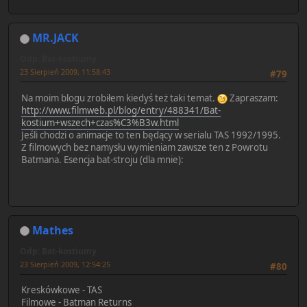
MR.JACK
Odp: Bat-kostiumy
23 Sierpień 2009, 11:58:43
#79
Na moim blogu zrobiłem kiedyś też taki temat.
Zapraszam:
http://www.filmweb.pl/blog/entry/488341/Bat-
kostium+wszech+czas%C3%B3w.html
Jeśli chodzi o animacje to ten będący w serialu TAS 1992/1995.
Z filmowych bez namysłu wymieniam zawsze ten z Powrotu
Batmana. Esencja bat-stroju (dla mnie):
Mathes
Odp: Bat-kostiumy
23 Sierpień 2009, 12:54:25
#80
Kreskówkowe - TAS
Filmowe - Batman Returns