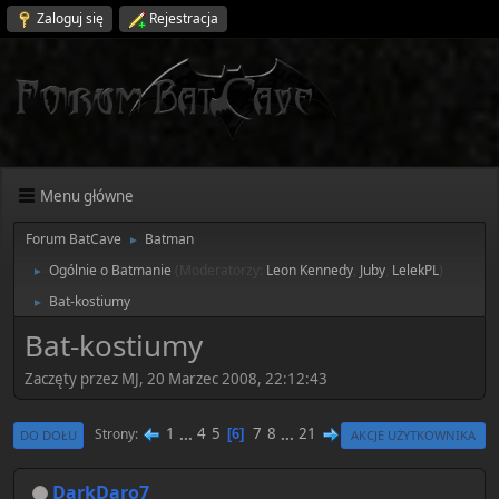
Zaloguj się
Rejestracja
Menu główne
Forum BatCave
Batman
►
Ogólnie o Batmanie
(Moderatorzy:
Leon Kennedy
,
Juby
,
LelekPL
)
►
Bat-kostiumy
►
Bat-kostiumy
Zaczęty przez MJ, 20 Marzec 2008, 22:12:43
1
...
4
5
7
8
...
21
Strony
6
DO DOŁU
AKCJE UŻYTKOWNIKA
DarkDaro7