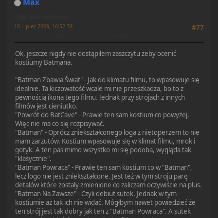
Max
Odp: Bat-kostiumy
18 Lipiec 2009, 16:52:39
#77
Ostatnia edycja
: 18 Lipiec 2009, 18:02:26 by Max
Ok, jeszcze nigdy nie dostąpiłem zaszczytu żeby ocenić
kostiumy Batmana.
"Batman Zbawia Świat" - Jak do klimatu filmu, to wpasowuje się
idealnie. Ta kiczowatość wcale mi nie przeszkadza, bo to z
pewnością ikona tego filmu. Jednak przy strojach z innych
filmów jest cieniutko.
"Powrót do BatCave" - Prawie ten sam kostium co powyżej.
Więc nie ma co się rozpisywać.
"Batman" - Oprócz zniekształconego loga z nietoperzem to nie
mam zarzutów. Kostium wpasowuje się w klimat filmu, mrok i
gotyk. A ten pas mimo wszystko mi się podoba, wygląda tak
"klasycznie".
"Batman Powraca" - Prawie ten sam kostium co w "Batman",
lecz logo nie jest zniekształcone. Jest też w tym stroju parę
detalów które zostały zmienione co zaliczam oczywiście na plus.
"Batman Na Zawsze" - Czyli debiut sutek. Jednak w tym
kostiumie aż tak ich nie widać. Mógłbym nawet powiedzieć że
ten strój jest tak dobry jak ten z "Batman Powraca". A sutek