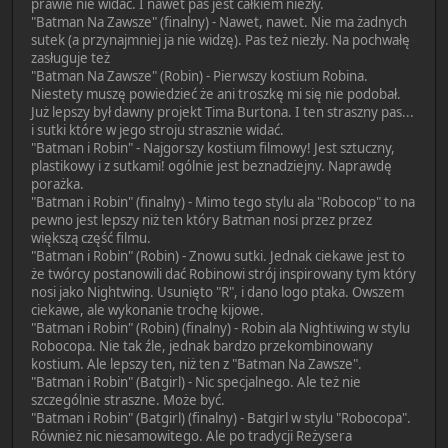
prawie nie widać. I nawet pas jest całkiem niezły.
"Batman Na Zawsze" (finalny) - Nawet, nawet. Nie ma żadnych
sutek (a przynajmniej ja nie widzę). Pas też niezły. Na pochwałę
zasługuje też
"Batman Na Zawsze" (Robin) - Pierwszy kostium Robina.
Niestety muszę powiedzieć że ani troszkę mi się nie podobał.
Już lepszy był dawny projekt Tima Burtona. I ten straszny pas...
i sutki które w jego stroju strasznie widać.
"Batman i Robin" - Najgorszy kostium filmowy! Jest sztuczny,
plastikowy i z sutkami! ogólnie jest beznadziejny. Naprawdę
porażka.
"Batman i Robin" (finalny) - Mimo tego stylu ala "Robocop" to na
pewno jest lepszy niż ten który Batman nosi przez przez
większą część filmu.
"Batman i Robin" (Robin) - Znowu sutki. Jednak ciekawe jest to
że twórcy postanowili dać Robinowi strój inspirowany tym który
nosi jako Nightwing. Usunięto "R", i dano logo ptaka. Owszem
ciekawe, ale wykonanie trochę kijowe.
"Batman i Robin" (Robin) (finalny) - Robin ala Nightiwing w stylu
Robocopa. Nie tak źle, jednak bardzo przekombinowany
kostium. Ale lepszy ten, niż ten z "Batman Na Zawsze".
"Batman i Robin" (Batgirl) - Nic specjalnego. Ale też nie
szczególnie straszne. Może być.
"Batman i Robin" (Batgirl) (finalny) - Batgirl w stylu "Robocopa".
Również nic niesamowitego. Ale po tradycji Reżysera