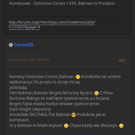
Komiksowe - Detective Comics 1939, Batman vs Predator.
http://forums.superherohype.com/showthread.php?
t=275837&page=4
heros65
Odp: Bat-kostiumy
09 Listopad 2009, 18:25:43
#81
Ostatnia edycja
: 21 Listopad 2009, 22:06:56 by heros65
Komiksy-Detective Comics,Batman.
-Komiksów nie umiem
wytłumaczyć.Po prostu te stroje mi się
podobają.
Film-Batman,Batman Begins,Mroczny Rycerz.
-Z filmu
Burtona dlatego że mał fajne opancerzenie,a z Nolana:
Begins fajna maska maska ciekawe opancerzenie.
Dark Knight ulepszony
Kreskówki-TAS,TNBA,The Batman
-Podobnie jak w
komiksach.
Gry-Batman Arkham Asylum
-Chyba każdy wie dlaczego.