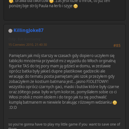
, brawa dla twórców
. Zaś jeśli idzie o mrok, to już ten
poniżej bije strój Paula na łerb i szyje
KillingJoke87
Odp: Bat-kostiumy
15 Czerwiec 2010, 21:40:30
#85
Pamiętam jak mój starszy w czasach gdy dopiero uczyłem się
tabliczki mnożenia przywiózł mi z wyjazdu do Włoch orginalną
figurke TAS do tej pory mam ją gdzieś w domu, w zestawie
oprócz batka były jakieś dupne plastikowe gadżeciki ale
wracając do tematu posta pamiętam jaki szok przeżyłem gdy
zobaczyłem że kostium batmana jest...jasno FIOLETOWY!
wszystko oprócz czarnych gaci, maski i butów które były czarne
oraz żółtego pasa było w tym kolorze, pomyślałem sobie co ci
Włosi zrobili z moim idolem i do tego jak tu się pochwalić
kumplą batmanem w niewiele brakując różowym wdzianku
:D:D
so you're gonna have to play my little game if you want to save one of
them...