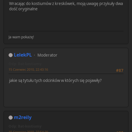
Wracając do kostiumów z kreskówek, moją uwagę przykuły dwa
dość oryginalne
Ja wam pokażę!
LelekPL
Moderator
Odp: Bat-kostiumy
15 Czerwiec 2010, 22:43:16
#87
jakie są tytułu tych odcinków w których się pojawiły?
m2reily
Odp: Bat-kostiumy
15 Czerwiec 2010, 22:54:20