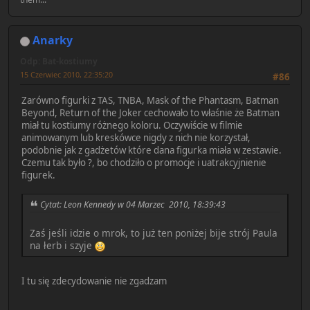
Anarky
Odp: Bat-kostiumy
15 Czerwiec 2010, 22:35:20
#86
Zarówno figurki z TAS, TNBA, Mask of the Phantasm, Batman
Beyond, Return of the Joker cechowało to właśnie że Batman
miał tu kostiumy różnego koloru. Oczywiście w filmie
animowanym lub kreskówce nigdy z nich nie korzystał,
podobnie jak z gadżetów które dana figurka miała w zestawie.
Czemu tak było ?, bo chodziło o promocje i uatrakcyjnienie
figurek.
Cytat: Leon Kennedy w 04 Marzec 2010, 18:39:43
Zaś jeśli idzie o mrok, to już ten poniżej bije strój Paula
na łerb i szyje
I tu się zdecydowanie nie zgadzam