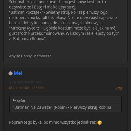
Schumahera, że pod koniec filmu jest nowy kostium to
oczywiste że i Batgirl ma kolejny strój.
"Batman Początek" - Świetny strój. Po raz pierwszy logo
nietoperza ma kształt bez elipsy. No i te uszy i pas! naprawdę
bardzo dobry kostium jeden z najlepszych filmowych.
"Mroczny Rycerz" - Ogólnie kostium może być, ale jak na mój
gust trochę przekombinowany. W każdym razie lepszy od tych
z "Batmana i Robina".
Why so Happy, Members?
Mel
Odp: Bat-kostiumy
18 Lipiec 2009, 17:58:49
#78
Cytat
"Batman Na Zawsze" (Robin) - Pierwszy
struj
Robina
Popraw tego byka, bo mimo wszystko jednak razi