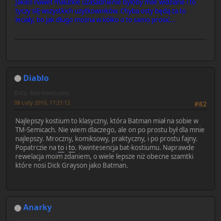
Jakieś nawet malutkie uzasadnienie byłoby mile widziane i to
tyczy siĘ wszystkich użytkowników. Chyba osty będą za to
leciały, bo jak długo można w kółko o to samo prosić...
Diablo
Odp: Bat-kostiumy
08 Luty 2010, 17:21:12
#82
Najlepszy kostium to klasyczny, która Batman miał na sobie w
TM-Semicach. Nie wiem dlaczego, ale on po prostu był dla mnie
najlepszy. Mroczny, komiksowy, praktyczny, i po prostu fajny.
Popatrczie na
to
i
to
. Kwintesencja bat-kostiumu. Naprawde
rewelacja moim zdaniem, o wiele lepsze niż obecne szamtki
które nosi Dick Grayson jako Batman.
Anarky