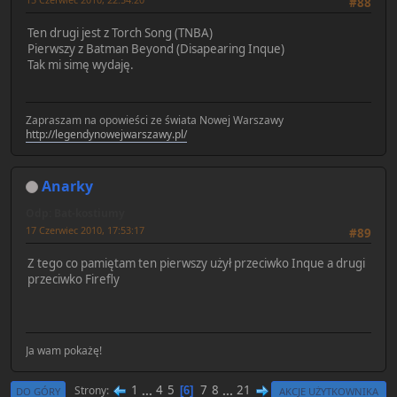
#88
Ten drugi jest z Torch Song (TNBA)
Pierwszy z Batman Beyond (Disapearing Inque)
Tak mi simę wydaję.
Zapraszam na opowieści ze świata Nowej Warszawy
http://legendynowejwarszawy.pl/
Anarky
Odp: Bat-kostiumy
17 Czerwiec 2010, 17:53:17
#89
Z tego co pamiętam ten pierwszy użył przeciwko Inque a drugi
przeciwko Firefly
Ja wam pokażę!
1
...
4
5
7
8
...
21
Strony
6
DO GÓRY
AKCJE UŻYTKOWNIKA