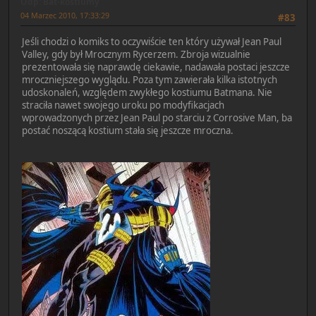
Odp: Bat-kostiumy
04 Marzec 2010, 17:33:29
#83
Jeśli chodzi o komiks to oczywiście ten który używał Jean Paul
Valley, gdy był Mrocznym Rycerzem. Zbroja wizualnie
prezentowała się naprawdę ciekawie, nadawała postaci jeszcze
mroczniejszego wyglądu. Poza tym zawierała kilka istotnych
udoskonaleń, względem zwykłego kostiumu Batmana. Nie
straciła nawet swojego uroku po modyfikacjach
wprowadzonych przez Jean Paul po starciu z Corrosive Man, ba
postać noszącą kostium stała się jeszcze mroczna.