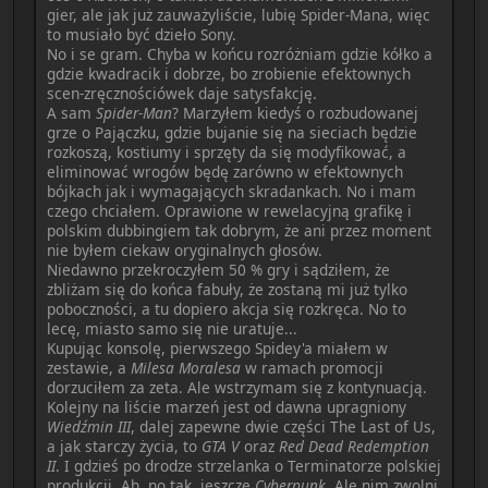
gier, ale jak już zauważyliście, lubię Spider-Mana, więc
to musiało być dzieło Sony.
No i se gram. Chyba w końcu rozróżniam gdzie kółko a
gdzie kwadracik i dobrze, bo zrobienie efektownych
scen-zręcznościówek daje satysfakcję.
A sam
Spider-Man
? Marzyłem kiedyś o rozbudowanej
grze o Pajączku, gdzie bujanie się na sieciach będzie
rozkoszą, kostiumy i sprzęty da się modyfikować, a
eliminować wrogów będę zarówno w efektownych
bójkach jak i wymagających skradankach. No i mam
czego chciałem. Oprawione w rewelacyjną grafikę i
polskim dubbingiem tak dobrym, że ani przez moment
nie byłem ciekaw oryginalnych głosów.
Niedawno przekroczyłem 50 % gry i sądziłem, że
zbliżam się do końca fabuły, że zostaną mi już tylko
poboczności, a tu dopiero akcja się rozkręca. No to
lecę, miasto samo się nie uratuje...
Kupując konsolę, pierwszego Spidey'a miałem w
zestawie, a
Milesa Moralesa
w ramach promocji
dorzuciłem za zeta. Ale wstrzymam się z kontynuacją.
Kolejny na liście marzeń jest od dawna upragniony
Wiedźmin III
, dalej zapewne dwie części The Last of Us,
a jak starczy życia, to
GTA V
oraz
Red Dead Redemption
II
. I gdzieś po drodze strzelanka o Terminatorze polskiej
produkcji. Ah, no tak, jeszcze
Cyberpunk
. Ale nim zwolni