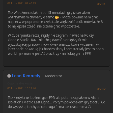
02 Luty 2021, 09:40:29
#701
Też Wiedźmina olałem po 15 minutach gry (z serialem
wytrzymałem chyba tyle samo
). Może powinienem grać
najpierw w poprzednie części, ale większość osób mówiła, że 3
to najlepsza część i nie trzeba grać w pozostałe.
W Cyberpunka raczej nigdy nie zagram, nawet na PC czy
Google Stadia. Raz - nie chcę dawać pieniędzy firmie
wyzyskującej pracowników, dwa - analizy, które widziałem w
internecie pokazują jak bardzo słaby i przestarzały jest to open
world i jak marne jest AI oraz trzy - nie lubię gier z FPP.
Leon Kennedy
Moderator
Ogólna dyskusja
03 Luty 2021, 13:12:46
#702
Też kiedyś nie lubiłem gier FPP, ale potem zagrałem w Alien
Isolation i Metro Last Light... Po tym pokochałem gry z oczu. Co
do wyzysku, to chyba co druga firma tak czasem ma 🙃