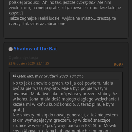
polskiej produkcji. Ah, no tak, jeszcze
Cyberpunk
. Ale nim
zwolni mi się na niego grafik, zdążą pewnie zrobić dwie kolejne
części ;]
Także żegnajcie realni ludzie i wyjścia na miasto... zresztą, te
rzeczy i tak są teraz zabronione.
Shadow of the Bat
Ogólna dyskusja
22 Grudzień 2020, 22:14:25
#697
Cytat: Mr.G w 22 Grudzień 2020, 10:48:45
No to jak Panowie o grach, to i ja coś powiem. Miała
być za pierwszą wypłatę. Miała być po pierwszym
awansie. Miała być jako mój własny prezent ślubny. Aż
w końcu żona miała dość mojego ciągłego wzdychania i
kazała mi w końcu kupić konsolę. A teraz pilnuje bym
grał ;]
Nie spieszy mi się do nowej generacji, a też nie jestem
takim wymagającym graczem, by widzieć znaczące
różnice w wersji "pro", więc padło na PS4 Slim. Mówili
coś o Xboxach, o tanich abonamentach z milionami