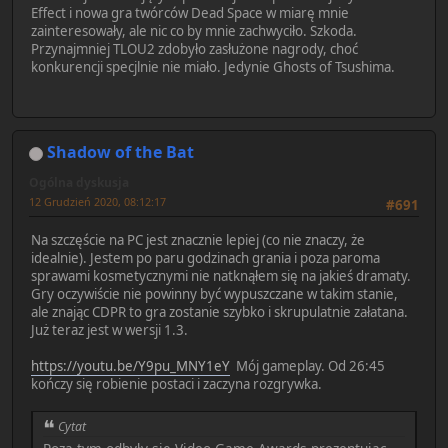
Effect i nowa gra twórców Dead Space w miarę mnie
zainteresowały, ale nic co by mnie zachwyciło. Szkoda.
Przynajmniej TLOU2 zdobyło zasłużone nagrody, choć
konkurencji specjlnie nie miało. Jedynie Ghosts of Tsushima.
Shadow of the Bat
Ogólna dyskusja
12 Grudzień 2020, 08:12:17
#691
Na szczęście na PC jest znacznie lepiej (co nie znaczy, że
idealnie). Jestem po paru godzinach grania i poza paroma
sprawami kosmetycznymi nie natknąłem się na jakieś dramaty.
Gry oczywiście nie powinny być wypuszczane w takim stanie,
ale znając CDPR to gra zostanie szybko i skrupulatnie załatana.
Już teraz jest w wersji 1.3.
https://youtu.be/Y9pu_MNY1eY
Mój gameplay. Od 26:45
kończy się robienie postaci i zaczyna rozgrywka.
Cytat