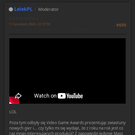
LelekPL
Moderator
Ogólna dyskusja
11 Grudzień 2020, 22:37:59
#690
Ostatnia edycja
: 12 Grudzień 2020, 07:09:50 by LelekPL
LOL
Poza tym odbyły się Video Game Awards prezentując zwiastuny
nowych gier i... czy tylko mi się wydaje, że z roku na rok jest co
raz mniej interesujących produkcji? Z zapowiedzi jedynie Mass