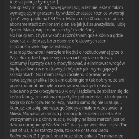
A teraz pilnuje bym grał ;]
Nie spieszy mi się do nowej generacji, a też nie jestem takim
wymagającym graczem, by widzieć znaczące różnice w wersji
"pro", więc padło na PS4 Slim. Mówili coś o Xboxach, o tanich
abonamentach z milionami gier, ale jak już zauważyliście, lubię
Spider-Mana, więc to musiało być dzieło Sony.
No i se gram. Chyba w końcu rozróżniam gdzie kółko a gdzie
kwadracik i dobrze, bo zrobienie efektownych scen-
zręcznościówek daje satysfakcję.
A sam
Spider-Man
? Marzyłem kiedyś o rozbudowanej grze o
Pajączku, gdzie bujanie się na sieciach będzie rozkoszą,
kostiumy i sprzęty da się modyfikować, a eliminować wrogów
będę zarówno w efektownych bójkach jak i wymagających
skradankach. No i mam czego chciałem. Oprawione w
rewelacyjną grafikę i polskim dubbingiem tak dobrym, że ani
przez moment nie byłem ciekaw oryginalnych głosów.
Niedawno przekroczyłem 50 % gry i sądziłem, że zbliżam się do
końca fabuły, że zostaną mi już tylko poboczności, a tu dopiero
akcja się rozkręca. No to lecę, miasto samo się nie uratuje...
Kupując konsolę, pierwszego Spidey'a miałem w zestawie, a
Milesa Moralesa
w ramach promocji dorzuciłem za zeta. Ale
wstrzymam się z kontynuacją. Kolejny na liście marzeń jest od
dawna upragniony
Wiedźmin III
, dalej zapewne dwie części The
Last of Us, a jak starczy życia, to
GTA V
oraz
Red Dead
Redemption II
. I gdzieś po drodze strzelanka o Terminatorze