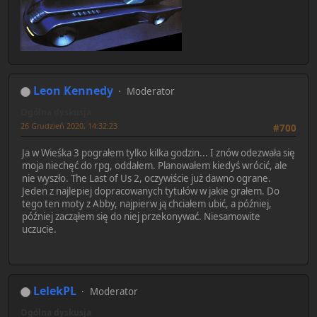
Leon Kennedy
Moderator
Ogólna dyskusja
26 Grudzień 2020, 14:32:23
#700
Ja w Wieśka 3 pograłem tylko kilka godzin... I znów odezwała się
moja niechęć do rpg, oddałem. Planowałem kiedyś wrócić, ale
nie wyszło. The Last of Us 2, oczywiście już dawno ograne.
Jeden z najlepiej dopracowanych tytułów w jakie grałem. Do
tego ten moty z Abby, najpierw ją chciałem ubić, a później,
później zacząłem się do niej przekonywać. Niesamowite
uczucie.
LelekPL
Moderator
Ogólna dyskusja