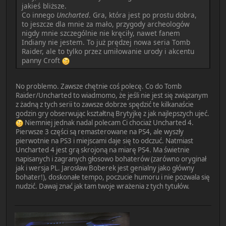
jakieś bliższe.
Co innego
Uncharted
. Gra, która jest po prostu dobra,
to jeszcze dla mnie za mało, przygody archeologów
nigdy mnie szczególnie nie kręciły, nawet fanem
Indiany nie jestem. To już prędzej nowa seria Tomb
Raider, ale to tylko przez umiłowanie urody i akcentu
panny Croft
No problemo. Zawsze chętnie coś polecę. Co do Tomb
Raider/Uncharted to wiadmomo, że jeśli nie jest się związanym
z żadną z tych serii to zawsze dobrze spędzić te kilkanaście
godzin gry obserwując kształtną Brytyjkę z jak najlepszych ujeć.
Niemniej jednak nadal polecam Ci chociaż Uncharted 4.
Pierwsze 3 części są remasterowane na PS4, ale wyszły
pierwotnie na PS3 i miejscami daje się to odczuć. Natmiast
Uncharted 4 jest grą skrojoną na miarę PS4. Ma świetnie
napisanych i zagranych głosowo bohaterów (zarówno oryginał
jak i wersja PL. Jarosław Boberek jest genialny jako główny
bohater!), doskonałe tempo, poczucie humoru i nie pozwala się
nudzić. Dawaj znać jak tam twoje wrażenia z tych tytułów.