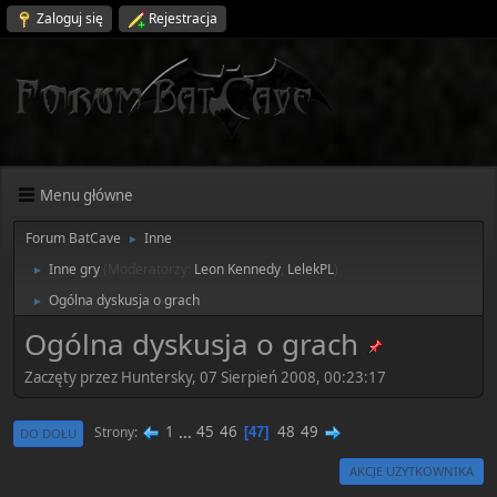
Zaloguj się
Rejestracja
Menu główne
Forum BatCave
Inne
►
Inne gry
(Moderatorzy:
Leon Kennedy
,
LelekPL
)
►
Ogólna dyskusja o grach
►
Ogólna dyskusja o grach
Zaczęty przez Huntersky, 07 Sierpień 2008, 00:23:17
1
...
45
46
48
49
Strony
47
DO DOŁU
AKCJE UŻYTKOWNIKA