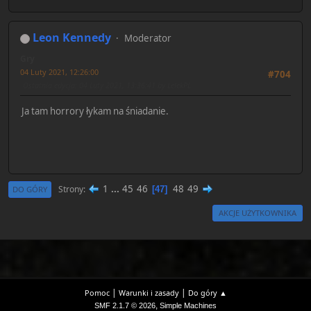
Leon Kennedy
Moderator
Gry
04 Luty 2021, 12:26:00
#704
Ostatnia edycja
: 04 Luty 2021, 13:36:41 by LelekPL
Ja tam horrory łykam na śniadanie.
1
...
45
46
48
49
Strony
47
DO GÓRY
AKCJE UŻYTKOWNIKA
|
|
Pomoc
Warunki i zasady
Do góry ▲
,
SMF 2.1.7 © 2026
Simple Machines