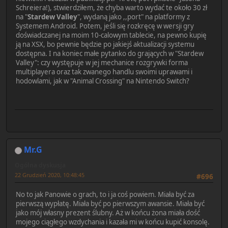
Schreiera!), stwierdziłem, że chyba warto wydać te około 30 zł
na "
Stardew Valley
", wydaną jako ,,port" na platformy z
Systemem Android. Potem, jeśli się rozkręcę w wersji gry
doświadczanej na moim 10-calowym tablecie, na pewno kupię
ją na XSX, bo pewnie będzie po jakiejś aktualizacji systemu
dostępna. I na koniec małe pytanko do grających w "Stardew
Valley": czy występuje w jej mechanice rozgrywki forma
multiplayera oraz tak zwanego handlu swoimi uprawami i
hodowlami, jak w "Animal Crossing" na Nintendo Switch?
Mr.G
Ogólna dyskusja
22 Grudzień 2020, 10:48:45
#696
No to jak Panowie o grach, to i ja coś powiem. Miała być za
pierwszą wypłatę. Miała być po pierwszym awansie. Miała być
jako mój własny prezent ślubny. Aż w końcu żona miała dość
mojego ciągłego wzdychania i kazała mi w końcu kupić konsolę.