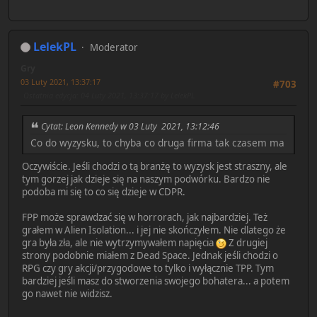
LelekPL
Moderator
Gry
03 Luty 2021, 13:37:17
#703
Ostatnia edycja
: 04 Luty 2021, 13:37:17 by LelekPL
Cytat: Leon Kennedy w 03 Luty 2021, 13:12:46
Co do wyzysku, to chyba co druga firma tak czasem ma
Oczywiście. Jeśli chodzi o tą branżę to wyzysk jest straszny, ale
tym gorzej jak dzieje się na naszym podwórku. Bardzo nie
podoba mi się to co się dzieje w CDPR.
FPP może sprawdzać się w horrorach, jak najbardziej. Też
grałem w Alien Isolation... i jej nie skończyłem. Nie dlatego że
gra była zła, ale nie wytrzymywałem napięcia
Z drugiej
strony podobnie miałem z Dead Space. Jednak jeśli chodzi o
RPG czy gry akcji/przygodowe to tylko i wyłącznie TPP. Tym
bardziej jeśli masz do stworzenia swojego bohatera... a potem
go nawet nie widzisz.