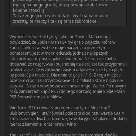
mi się na niego grafik, zdążą pewnie zrobić dwie
kolejne części ;]
Także żegnajcie realni ludzie i wyjścia na miasto...
zresztą, te rzeczy i tak są teraz zabronione.
Wymieniłeś świetne tytuły. Jako fan Spider-Mana mogę
powiedzieć, że Spider-Man PS4 był grą o pajączku która w
końcu spełniła wszystkie moje marzenia o grze z tym
bohaterem. Jest w moim odczuciu jedną z najlepszych
interpretacji tej postaci jakie stworzono. Nie muszę chyba
dodawać, że rozgrywka i bujanie się na sieci jest tak przyjemne i
uzależniające, że w zasadzie czasem odpalałem grę tylko po to
by polatać po mieście. Dla mnie to gra 11/10. Z tego miejsca
polecam ci od razu trzyczęściowe DLC "Miasto które nigdy nie
zasypia". Są tam nowi bossowie i nowe misje. Warto. Po nowym
roku zamierzam kupić PS5 i do tego dorzucę sobie Spider-Man
PS5 Remastered oraz Milesa.
Wiedźmin III to również przegenialny tytuł. Moje top 2
ulubionych gier. Tutaj również polecam ci od razu wersję GOTY
która zawiera dwa bardzo duże, rewelacyjne fabularnie dodatki
"Serca z kamienia" oraz "Krew i wino".
The Last of US - jedynka jest rewelacyjna natomiast dwójka