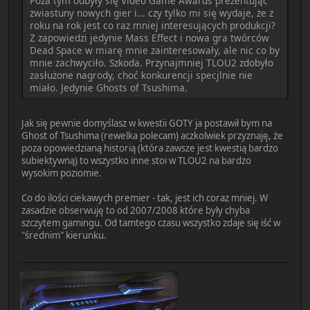
Poza tym odbyły się Video Game Awards prezentując
zwiastuny nowych gier i... czy tylko mi się wydaje, że z
roku na rok jest co raz mniej interesujących produkcji?
Z zapowiedzi jedynie Mass Effect i nowa gra twórców
Dead Space w miarę mnie zainteresowały, ale nic co by
mnie zachwyciło. Szkoda. Przynajmniej TLOU2 zdobyło
zasłużone nagrody, choć konkurencji specjlnie nie
miało. Jedynie Ghosts of Tsushima.
Jak się pewnie domyślasz w kwestii GOTY ja postawił bym na
Ghost of Tsushima (rewelka polecam) aczkolwiek przyznaję, że
poza opowiedzianą historią (która zawsze jest kwestią bardzo
subiektywną) to wszystko inne stoi w TLOU2 na bardzo
wysokim poziomie.
Co do ilości ciekawych premier - tak, jest ich coraz mniej. W
zasadzie obserwuję to od 2007/2008 które były chyba
szczytem gamingu. Od tamtego czasu wszystko zdaje się iść w
"średnim" kierunku.