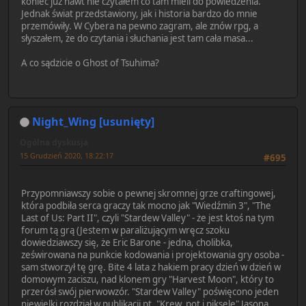
koniec już nawt nie czytałem co tam mieli do powiedzenia.
Jednak świat przedstawiony, jak i historia bardzo do mnie
przemówiły. W Cybera na pewno zagram, ale znów rpg, a
słyszałem, że do czytania i słuchania jest tam cała masa...
A co sądzicie o Ghost of Tsuhima?
Night_Wing [usunięty]
Ogólna dyskusja
15 Grudzień 2020, 18:22:17
#695
Przypomniawszy sobie o pewnej skromnej grze craftingowej,
która podbiła serca graczy tak mocno jak "Wiedźmin 3", "The
Last of Us: Part II", czyli "Stardew Valley" - że jest ktoś na tym
forum tą grą (Jestem w paraliżującym wręcz szoku
dowiedziawszy się, że Eric Barone - jedna, cholibka,
ześwirowana na punkcie kodowania i projektowania gry osoba -
sam stworzył tę grę. Bite 4 lata z hakiem pracy dzień w dzień w
domowym zaciszu, nad klonem gry "Harvest Moon", który to
przerósł swój pierwowzór. "Stardew Valley" poświęcono jeden
niewielki rozdział w publikacji pt. "Krew, pot i piksele" Jasona