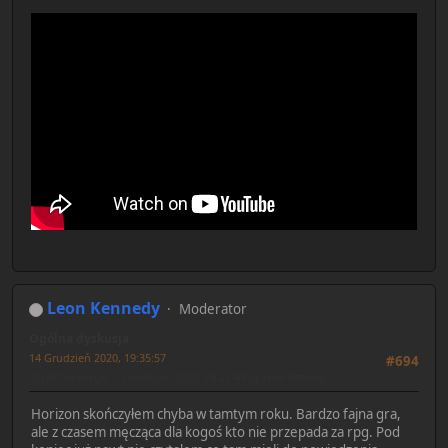
Leon Kennedy
Moderator
Ogólna dyskusja
14 Grudzień 2020, 19:35:57
#694
Ostatnia edycja
: 15 Grudzień 2020, 14:21:49 by Leon Kennedy
Horizon skończyłem chyba w tamtym roku. Bardzo fajna gra,
ale z czasem męcząca dla kogoś kto nie przepada za rpg. Pod