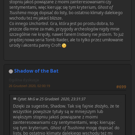
stopniu jakoś powiązane z moimi zainteresowaniami czy
sentymentami, więc kierując się tym kryterium,
Ghost of
Tsushima
mogę dopisać do listy, bo ostatnio klimaty dalekiego
wschodu też mi jakieś bliższe.
Co innego
Uncharted
. Gra, która jest po prostu dobra, to
jeszcze dla mnie za mało, przygody archeologów nigdy mnie
szczególnie nie kręciły, nawet fanem Indiany nie jestem. To już
prędzej nowa seria Tomb Raider, ale to tylko przez umiłowanie
urody i akcentu panny Croft
Shadow of the Bat
Ogólna dyskusja
26 Grudzień 2020, 02:00:19
#699
Cytat: Mr.G w 25 Grudzień 2020, 23:31:37
Dzięki za sugestie, Shadow. Tak się fajnie złożyło, że te
wszystkie powyższe tytuły są w mniejszym lub
większym stopniu jakoś powiązane z moimi
zainteresowaniami czy sentymentami, więc kierując
się tym kryterium,
Ghost of Tsushima
mogę dopisać do
listy, bo ostatnio klimaty dalekiego wschodu też mi