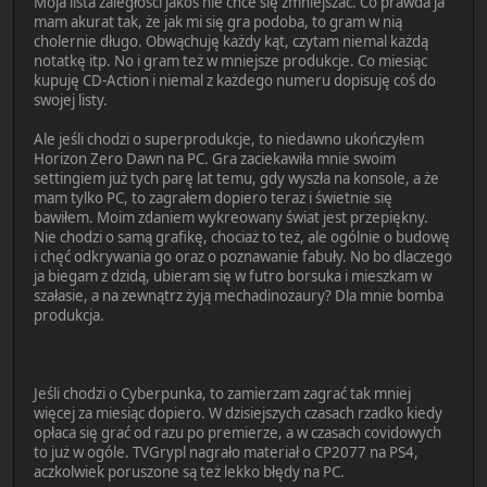
Moja lista zaległości jakoś nie chce się zmniejszać. Co prawda ja
mam akurat tak, że jak mi się gra podoba, to gram w nią
cholernie długo. Obwąchuję każdy kąt, czytam niemal każdą
notatkę itp. No i gram też w mniejsze produkcje. Co miesiąc
kupuję CD-Action i niemal z każdego numeru dopisuję coś do
swojej listy.
Ale jeśli chodzi o superprodukcje, to niedawno ukończyłem
Horizon Zero Dawn na PC. Gra zaciekawiła mnie swoim
settingiem już tych parę lat temu, gdy wyszła na konsole, a że
mam tylko PC, to zagrałem dopiero teraz i świetnie się
bawiłem. Moim zdaniem wykreowany świat jest przepiękny.
Nie chodzi o samą grafikę, chociaż to też, ale ogólnie o budowę
i chęć odkrywania go oraz o poznawanie fabuły. No bo dlaczego
ja biegam z dzidą, ubieram się w futro borsuka i mieszkam w
szałasie, a na zewnątrz żyją mechadinozaury? Dla mnie bomba
produkcja.
Jeśli chodzi o Cyberpunka, to zamierzam zagrać tak mniej
więcej za miesiąc dopiero. W dzisiejszych czasach rzadko kiedy
opłaca się grać od razu po premierze, a w czasach covidowych
to już w ogóle. TVGrypl nagrało materiał o CP2077 na PS4,
aczkolwiek poruszone są też lekko błędy na PC.