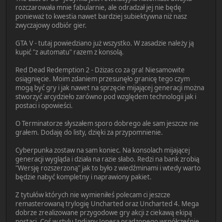
rozczarowała mnie fabularnie, ale odradzał jej nie będę
ponieważ to kwestia nawet bardziej subiektywna niż nasz
zwyczajowy odbiór gier.
GTA V - tutaj powiedziano już wszystko. W zasadzie należy ją
kupić "z automatu" razem z konsolą.
Red Dead Redemption 2 - Dżizas co za gra! Niesamowite
osiągnięcie. Moim zdaniem przesunęło granicę tego czym
mogą być gry i jak nawet na sprzęcie mijającej generacji można
stworzyć arcydzieło zarówno pod względem technologii jak i
postaci i opowieści.
O Terminatorze słyszałem sporo dobrego ale sam jeszcze nie
grałem. Dodaję do listy, dzięki za przypomnienie.
Cyberpunka zostaw na sam koniec. Na konsolach mijającej
generacji wygląda i działa na razie słabo. Redzi na bank zrobią
"Wersję rozszerzoną" jak to było z wiedźminami i wtedy warto
będzie nabyć kompletny i naprawiony pakiet.
Z tytułów których nie wymieniłeś polecam ci jeszcze
remasterowaną trylogię Uncharted oraz Uncharted 4. Mega
dobrze zrealizowane przygodowe gry akcji z ciekawą ekipą
postaci. Coś w stylu Indiany Jonesa osadzonego współcześnie.