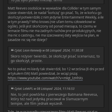
Matt Reeves osobiście w wywiadzie dla Collider w tym samym
czasie stwierdził, że nadal "kończą" go pisać. To, że w końcu go
skończył potwierdziło z nim jedynie Entertainment Weekly, a ile
w tym prawdy? Who knows (nie ufam temu człowiekowi w
ogóle). Jeśli jest skończony od ponad miesiąca, to czemu w
temacie filmu nie ma żadnych ruchów pre-produkcyjnych, nie
ma nic o castingu, nie ma szacowanej daty wejścia na plan, w
zasadzie nic się nie dzieje?
Cytat: Leon Kennedy w 08 Listopad 2024, 11:30:38
Skoro reżyser twierdzi, że skończył pisać scenariusz, to
go skończył, proste.
No to pokaż mi kiedy tak stwierdził, bo 12 września (8 dni przed
artykułem EW) Matt powiedział, że wciąż piszą:
https://www.youtube.com/watch?v=mlqt_IzHhXs
Cytat: LelekPL w 08 Listopad 2024, 11:16:53
Nie, to jest powtórka z pierwszego Batmana Reevesa,
który też nad jedynką pracował w ślamazarnym
tempie, ale film jednak wyszedł.
Tyle, że w przypadku pierwszego filmu Matt Reeves pisał w