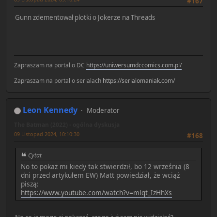
#167
Gunn zdementował plotki o Jokerze na Threads
Zapraszam na portal o DC
https://uniwersumdccomics.com.pl/
Zapraszam na portal o serialach
https://serialomaniak.com/
Leon Kennedy
Moderator
The Batman (2022) - ogólna dyskusja
09 Listopad 2024, 10:10:30
#168
Cytat
No to pokaż mi kiedy tak stwierdził, bo 12 września (8
dni przed artykułem EW) Matt powiedział, że wciąż
piszą:
https://www.youtube.com/watch?v=mlqt_IzHhXs