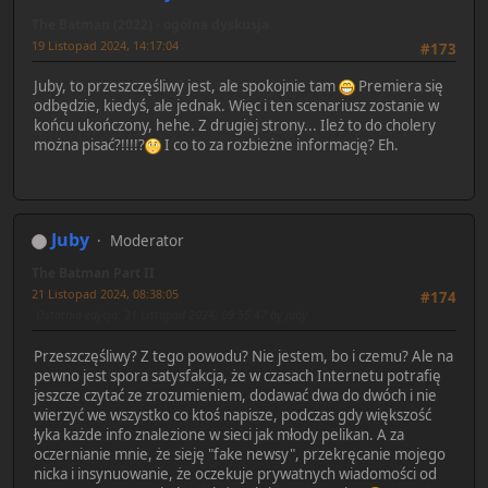
The Batman (2022) - ogólna dyskusja
19 Listopad 2024, 14:17:04
#173
Juby, to przeszczęśliwy jest, ale spokojnie tam
Premiera się
odbędzie, kiedyś, ale jednak. Więc i ten scenariusz zostanie w
końcu ukończony, hehe. Z drugiej strony... Ileż to do cholery
można pisać?!!!!?
I co to za rozbieżne informację? Eh.
Juby
Moderator
The Batman Part II
21 Listopad 2024, 08:38:05
#174
Ostatnia edycja
: 21 Listopad 2024, 09:55:47 by Juby
Przeszczęśliwy? Z tego powodu? Nie jestem, bo i czemu? Ale na
pewno jest spora satysfakcja, że w czasach Internetu potrafię
jeszcze czytać ze zrozumieniem, dodawać dwa do dwóch i nie
wierzyć we wszystko co ktoś napisze, podczas gdy większość
łyka każde info znalezione w sieci jak młody pelikan. A za
oczernianie mnie, że sieję "fake newsy", przekręcanie mojego
nicka i insynuowanie, że oczekuje prywatnych wiadomości od