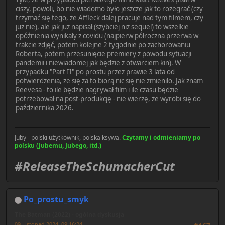
ciszy, powoli, bo nie wiadomo było jeszcze jak to rozegrać (czy
trzymać się tego, że Affleck dalej pracuje nad tym filmem, czy
już nie), ale jak już napisał (szybciej niż sequel) to wszelkie
opóźnienia wynikały z covidu (najpierw półroczna przerwa w
trakcie zdjęć, potem kolejne 2 tygodnie po zachorowaniu
Roberta, potem przesunięcie premiery z powodu sytuacji
pandemii i niewiadomej jak będzie z otwarciem kin). W
przypadku "Part II" po prostu przez prawie 3 lata od
potwierdzenia, że się za to biorą nic się nie zmieniło. Jak znam
Reevesa - to ile będzie nagrywał film i ile czasu będzie
potrzebował na post-produkcję - nie wierzę, że wyrobi się do
października 2026.
Juby - polski użytkownik, polska ksywa.
Czytamy i odmieniamy po
polsku (Jubemu, Jubego, itd.)
#ReleaseTheSchumacherCut
Po_prostu_smyk
The Batman (2022) - ogólna dyskusja
09 Listopad 2024, 09:16:24