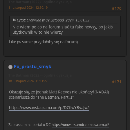
The Batman (2022) - ogólna dyskusja
11 Listopad 2024, 12:50:19
#170
Cytat: Crowridd w 09 Listopad 2024, 15:01:53
Nie wiem po co na forum siać tu fake newsy, bo jakiś
użytkownik w to nie wierzy.
Like (w sumie przydałoby się na forum)
Po_prostu_smyk
The Batman (2022) - ogólna dyskusja
18 Listopad 2024, 11:11:27
#171
Okazuje się, że jednak Matt Reeves nie ukończył (NADAl)
scenariusza do "The Batman. Part II"
https://www.instagram.com/p/DCflwYBvaJw/
Zapraszam na portal o DC
https://uniwersumdccomics.com.pl/