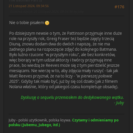
The Batman Part II
21 Listopad 2024, 09:34:56
#176
Ostatnia edycja
: 21 Listopad 2024, 09:54:36 by Juby
Nie o tobie pisałem
Po dzisiejszym newsie o tym, że Pattinson przyjmuje inne duże
role na przyszły rok, Greig Fraser też będzie zajęty trzecią
Diuną, znowu dodam dwa do dwóch i napiszę, że nie ma
żadnego planu na rozpoczęcie zdjęć do kolejnego Batmana.
Było luźno rzucone "w przyszłym roku", ale bez konkretów,
więc biorący w tym udział aktorzy i twórcy przyjmują inne
prace, bo wiedzą że Reeves może się z tym pierdzielić jeszcze
miesiącami. Nie wierzę w to, aby zdjęcia miały ruszyć - tak jak
Matt Reeves przyznał, że na to liczy -
"w pierwszej połowie
2025"
. Gdyby tak miało być, już by się coś działo (jak z filmem
Nolana właśnie, który od jakiegoś czasu kompletuje obsadę).
Dyskusję o sequelu przeniosłem do dedykowanego wątku.
- Juby
Juby - polski użytkownik, polska ksywa.
Czytamy i odmieniamy po
polsku (Jubemu, Jubego, itd.)