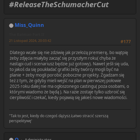
#ReleaseTheSchumacherCut
Miss_Quinn
The Batman Part II
21 Listopad 2024, 20:03:42
#177
Dlatego wcale się nie zdziwię jak przełożą premierę, bo wątpię
żeby zdjęcia miałyby zacząć się przyszłym roku( chyba że
nastąpi cud i scenariusz będzie już gotowy). Nawet jeśli się uda,
to jakoś da się poukładać grafiki żeby twórcy mogli być na
planie + żeby mogli porobić poboczne projekty. Zgadzam się
też z tym, że gdyby mieli wejść na plan w pierwszej połowie
2025 roku dalej nie ma ogłoszonego castingu( poza osobami, o
którymi wiadomo że będą ). Na razie zostaje tylko uzbroić się
cierpliwość i czekać, kiedy pojawią się jakieś nowe wiadomości.
"Tak to jest, kiedy do czegoś dążysz.Łatwo stracić szerszą
perspektywę'
Q
Administrator