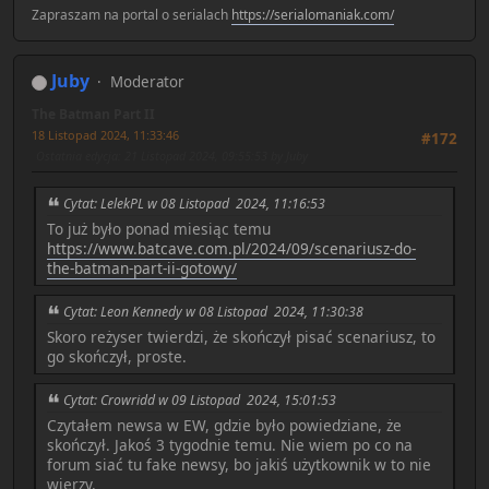
Zapraszam na portal o serialach
https://serialomaniak.com/
Juby
Moderator
The Batman Part II
18 Listopad 2024, 11:33:46
#172
Ostatnia edycja
: 21 Listopad 2024, 09:55:53 by Juby
Cytat: LelekPL w 08 Listopad 2024, 11:16:53
To już było ponad miesiąc temu
https://www.batcave.com.pl/2024/09/scenariusz-do-
the-batman-part-ii-gotowy/
Cytat: Leon Kennedy w 08 Listopad 2024, 11:30:38
Skoro reżyser twierdzi, że skończył pisać scenariusz, to
go skończył, proste.
Cytat: Crowridd w 09 Listopad 2024, 15:01:53
Czytałem newsa w EW, gdzie było powiedziane, że
skończył. Jakoś 3 tygodnie temu. Nie wiem po co na
forum siać tu fake newsy, bo jakiś użytkownik w to nie
wierzy.