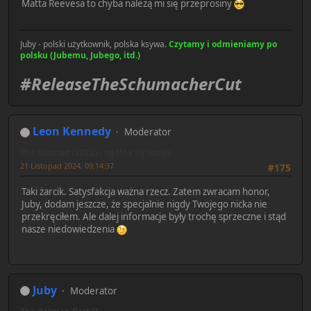
Matta Reevesa to chyba należą mi się przeprosiny
Juby - polski użytkownik, polska ksywa.
Czytamy i odmieniamy po
polsku (Jubemu, Jubego, itd.)
#ReleaseTheSchumacherCut
Leon Kennedy
Moderator
The Batman (2022) - ogólna dyskusja
21 Listopad 2024, 09:14:37
#175
Taki żarcik. Satysfakcja ważna rzecz. Zatem zwracam honor,
Juby, dodam jeszcze, że specjalnie nigdy Twojego nicka nie
przekręciłem. Ale dalej informacje były trochę sprzeczne i stąd
nasze niedowiedzenia
Juby
Moderator