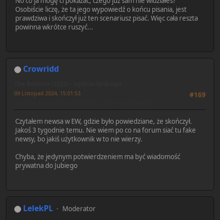
No co ja mogę ci pokazać, czego już sam nie widziałeś?
Osobiście liczę, że ta jego wypowiedź o końcu pisania, jest
prawdziwa i skończył już ten scenariusz pisać. Więc cała reszta
powinna wkrótce ruszyć...
Crowridd
The Batman (2022) - ogólna dyskusja
09 Listopad 2024, 15:01:53
#169
Ostatnia edycja
: 09 Listopad 2024, 17:05:51 by Crowridd
Czytałem newsa w EW, gdzie było powiedziane, że skończył.
Jakoś 3 tygodnie temu. Nie wiem po co na forum siać tu fake
newsy, bo jakiś użytkownik w to nie wierzy.
Chyba, że jedynym potwierdzeniem ma być wiadomość
prywatna do Jubiego
LelekPL
Moderator