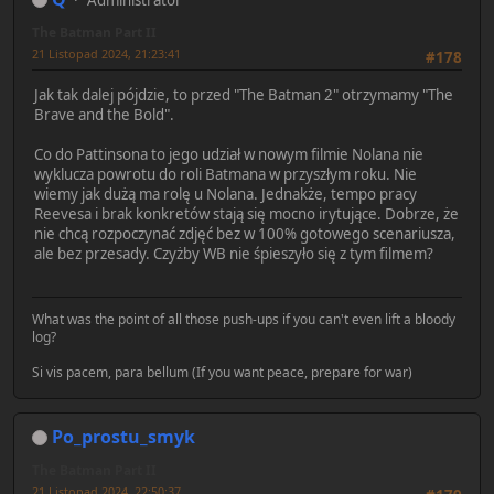
The Batman Part II
21 Listopad 2024, 21:23:41
#178
Jak tak dalej pójdzie, to przed "The Batman 2" otrzymamy "The
Brave and the Bold".
Co do Pattinsona to jego udział w nowym filmie Nolana nie
wyklucza powrotu do roli Batmana w przyszłym roku. Nie
wiemy jak dużą ma rolę u Nolana. Jednakże, tempo pracy
Reevesa i brak konkretów stają się mocno irytujące. Dobrze, że
nie chcą rozpoczynać zdjęć bez w 100% gotowego scenariusza,
ale bez przesady. Czyżby WB nie śpieszyło się z tym filmem?
What was the point of all those push-ups if you can't even lift a bloody
log?
Si vis pacem, para bellum (If you want peace, prepare for war)
Po_prostu_smyk
The Batman Part II
21 Listopad 2024, 22:50:37