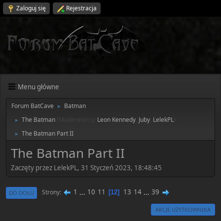
Zaloguj się
Rejestracja
Menu główne
Forum BatCave
Batman
►
The Batman
(Moderatorzy:
Leon Kennedy
,
Juby
,
LelekPL
)
►
The Batman Part II
►
The Batman Part II
Zaczęty przez LelekPL, 31 Styczeń 2023, 18:48:45
1
...
10
11
13
14
...
39
Strony
12
DO DOŁU
AKCJE UŻYTKOWNIKA