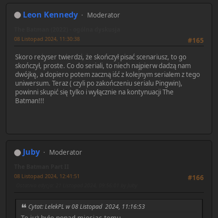
Leon Kennedy
Moderator
The Batman (2022) - ogólna dyskusja
08 Listopad 2024, 11:30:38
#165
Skoro reżyser twierdzi, że skończył pisać scenariusz, to go
skończył, proste. Co do seriali, to niech najpierw dadzą nam
dwójkę, a dopiero potem zaczną iść z kolejnym serialem z tego
uniwersum. Teraz ( czyli po zakończeniu serialu Pingwin),
powinni skupić się tylko i wyłącznie na kontynuacji The
Batman!!!
Juby
Moderator
The Batman Part II
08 Listopad 2024, 12:41:51
#166
Ostatnia edycja
: 21 Listopad 2024, 09:56:01 by Juby
Cytat: LelekPL w 08 Listopad 2024, 11:16:53
To już było ponad miesiąc temu