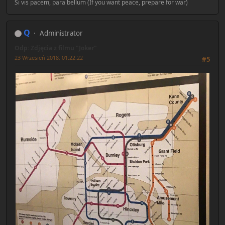
Si vis pacem, para bellum (If you want peace, prepare for war)
Q
Administrator
Odp: Zdjęcia z filmu "Joker"
23 Wrzesień 2018, 01:22:22
#5