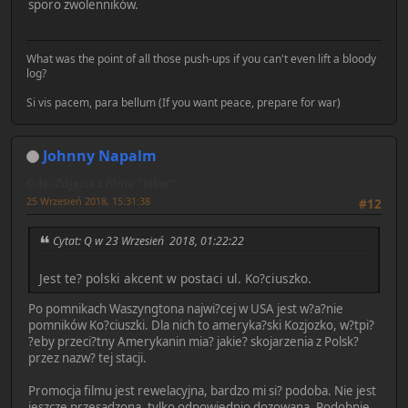
sporo zwolenników.
What was the point of all those push-ups if you can't even lift a bloody
log?
Si vis pacem, para bellum (If you want peace, prepare for war)
Johnny Napalm
Odp: Zdjęcia z filmu "Joker"
25 Wrzesień 2018, 15:31:38
#12
Cytat: Q w 23 Wrzesień 2018, 01:22:22
Jest te? polski akcent w postaci ul. Ko?ciuszko.
Po pomnikach Waszyngtona najwi?cej w USA jest w?a?nie
pomników Ko?ciuszki. Dla nich to ameryka?ski Kozjozko, w?tpi?
?eby przeci?tny Amerykanin mia? jakie? skojarzenia z Polsk?
przez nazw? tej stacji.
Promocja filmu jest rewelacyjna, bardzo mi si? podoba. Nie jest
jeszcze przesadzona, tylko odpowiednio dozowana. Podobnie