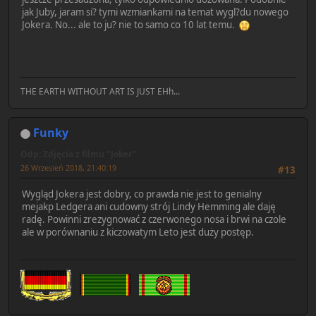
jak Juby, jaram si? tymi wzmiankami na temat wygl?du nowego
Jokera. No... ale to ju? nie to samo co 10 lat temu.
THE EARTH WITHOUT ART IS JUST EHh...
Funky
Odp: Zdjęcia z filmu "Joker"
26 Wrzesień 2018, 21:40:19
#13
Wygląd Jokera jest dobry, co prawda nie jest to genialny
mejakp Ledgera ani cudowny strój Lindy Hemming ale daję
radę. Powinni zrezygnować z czerwonego nosa i brwi na czole
ale w porównaniu z kiczowatym Leto jest duży postęp.