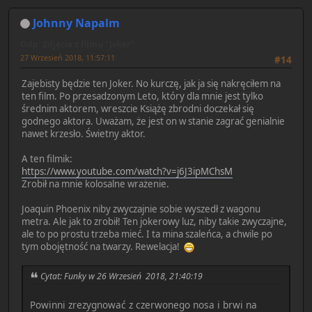
Johnny Napalm
Odp: Zdjęcia z filmu "Joker"
27 Wrzesień 2018, 11:57:11
#14
Zajebisty będzie ten Joker. No kurczę, jak ja się nakręciłem na
ten film. Po przesadzonym Leto, który dla mnie jest tylko
średnim aktorem, wreszcie Książę zbrodni doczekał się
godnego aktora. Uważam, że jest on w stanie zagrać genialnie
nawet krzesło. Świetny aktor.
A ten filmik:
https://www.youtube.com/watch?v=j6J3ipMChsM
Zrobił na mnie kolosalne wrażenie.
Joaquin Phoenix niby zwyczajnie sobie wyszedł z wagonu
metra. Ale jak to zrobił! Ten jokerowy luz, niby takie zwyczajne,
ale to po prostu trzeba mieć. I ta mina szaleńca, a chwile po
tym obojętność na twarzy. Rewelacja!
Cytat: Funky w 26 Wrzesień 2018, 21:40:19
Powinni zrezygnować z czerwonego nosa i brwi na