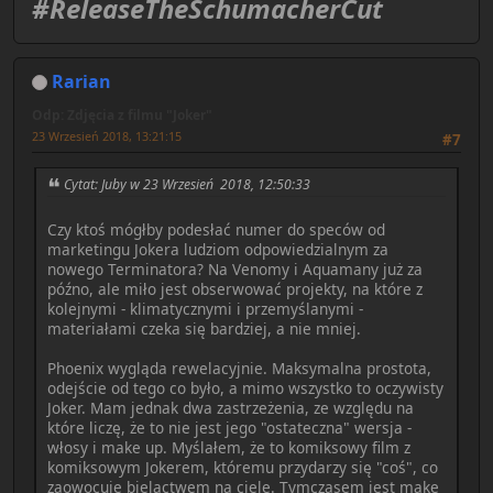
#ReleaseTheSchumacherCut
Rarian
Odp: Zdjęcia z filmu "Joker"
23 Wrzesień 2018, 13:21:15
#7
Cytat: Juby w 23 Wrzesień 2018, 12:50:33
Czy ktoś mógłby podesłać numer do speców od
marketingu Jokera ludziom odpowiedzialnym za
nowego Terminatora? Na Venomy i Aquamany już za
późno, ale miło jest obserwować projekty, na które z
kolejnymi - klimatycznymi i przemyślanymi -
materiałami czeka się bardziej, a nie mniej.
Phoenix wygląda rewelacyjnie. Maksymalna prostota,
odejście od tego co było, a mimo wszystko to oczywisty
Joker. Mam jednak dwa zastrzeżenia, ze względu na
które liczę, że to nie jest jego "ostateczna" wersja -
włosy i make up. Myślałem, że to komiksowy film z
komiksowym Jokerem, któremu przydarzy się "coś", co
zaowocuje bielactwem na ciele. Tymczasem jest make