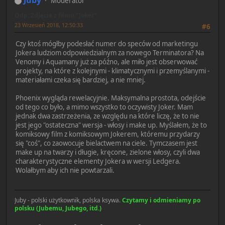
Juby
Moderator
Odp: Zdjęcia z filmu "Joker"
23 Wrzesień 2018, 12:50:33
#6
Czy ktoś mógłby podesłać numer do speców od marketingu
Jokera ludziom odpowiedzialnym za nowego Terminatora? Na
Venomy i Aquamany już za późno, ale miło jest obserwować
projekty, na które z kolejnymi - klimatycznymi i przemyślanymi -
materiałami czeka się bardziej, a nie mniej.
Phoenix wygląda rewelacyjnie. Maksymalna prostota, odejście
od tego co było, a mimo wszystko to oczywisty Joker. Mam
jednak dwa zastrzeżenia, ze względu na które liczę, że to nie
jest jego "ostateczna" wersja - włosy i make up. Myślałem, że to
komiksowy film z komiksowym Jokerem, któremu przydarzy
się "coś", co zaowocuje bielactwem na ciele. Tymczasem jest
make up na twarzy i długie, kręcone, zielone włosy, czyli dwa
charakterystyczne elementy Jokera w wersji Ledgera.
Wolałbym aby ich nie powtarzali.
Juby - polski użytkownik, polska ksywa.
Czytamy i odmieniamy po
polsku (Jubemu, Jubego, itd.)