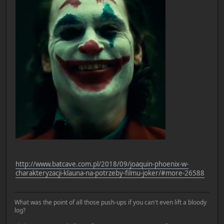
http://www.batcave.com.pl/2018/09/joaquin-phoenix-w-
charakteryzacji-klauna-na-potrzeby-filmu-joker/#more-26588
What was the point of all those push-ups if you can't even lift a bloody
log?