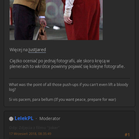
Więcej na
JustJared
Ciężko oceniać po jednaj fotografii, ale skoro kręcą w
plenerach to wkrótce powinny pojawić się kolejne fotografie.
What was the point of all those push-ups if you can't even lift a bloody
log?
Si vis pacem, para bellum (If you want peace, prepare for war)
LelekPL
Moderator
Odp: Zdjęcia z filmu "Joker"
17 Wrzesień 2018, 08:35:49
#1