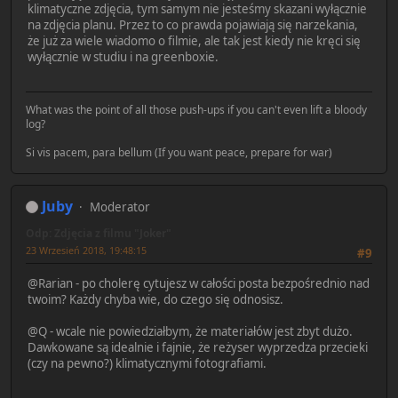
klimatyczne zdjęcia, tym samym nie jesteśmy skazani wyłącznie
na zdjęcia planu. Przez to co prawda pojawiają się narzekania,
że już za wiele wiadomo o filmie, ale tak jest kiedy nie kręci się
wyłącznie w studiu i na greenboxie.
What was the point of all those push-ups if you can't even lift a bloody
log?
Si vis pacem, para bellum (If you want peace, prepare for war)
Juby
Moderator
Odp: Zdjęcia z filmu "Joker"
23 Wrzesień 2018, 19:48:15
#9
@Rarian - po cholerę cytujesz w całości posta bezpośrednio nad
twoim? Każdy chyba wie, do czego się odnosisz.
@Q - wcale nie powiedziałbym, że materiałów jest zbyt dużo.
Dawkowane są idealnie i fajnie, że reżyser wyprzedza przecieki
(czy na pewno?) klimatycznymi fotografiami.