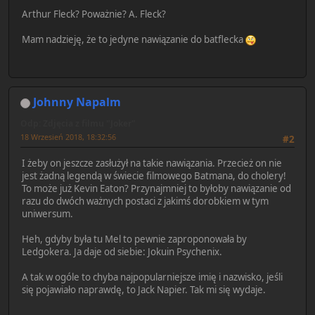
Arthur Fleck? Poważnie? A. Fleck?
Mam nadzieję, że to jedyne nawiązanie do batflecka
Johnny Napalm
Odp: Zdjęcia z filmu "Joker"
18 Wrzesień 2018, 18:32:56
#2
I żeby on jeszcze zasłużył na takie nawiązania. Przecież on nie
jest żadną legendą w świecie filmowego Batmana, do cholery!
To może już Kevin Eaton? Przynajmniej to byłoby nawiązanie od
razu do dwóch ważnych postaci z jakimś dorobkiem w tym
uniwersum.
Heh, gdyby była tu Mel to pewnie zaproponowała by
Ledgokera. Ja daje od siebie: Jokuin Psychenix.
A tak w ogóle to chyba najpopularniejsze imię i nazwisko, jeśli
się pojawiało naprawdę, to Jack Napier. Tak mi się wydaje.