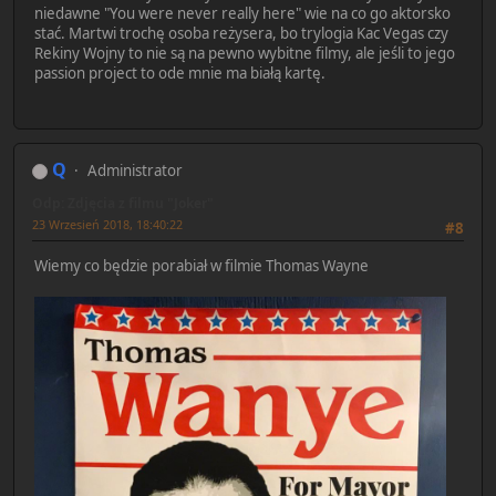
niedawne "You were never really here" wie na co go aktorsko
stać. Martwi trochę osoba reżysera, bo trylogia Kac Vegas czy
Rekiny Wojny to nie są na pewno wybitne filmy, ale jeśli to jego
passion project to ode mnie ma białą kartę.
Q
Administrator
Odp: Zdjęcia z filmu "Joker"
23 Wrzesień 2018, 18:40:22
#8
Wiemy co będzie porabiał w filmie Thomas Wayne