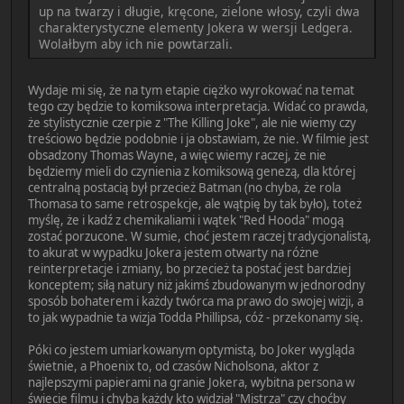
up na twarzy i długie, kręcone, zielone włosy, czyli dwa
charakterystyczne elementy Jokera w wersji Ledgera.
Wolałbym aby ich nie powtarzali.
Wydaje mi się, że na tym etapie ciężko wyrokować na temat
tego czy będzie to komiksowa interpretacja. Widać co prawda,
że stylistycznie czerpie z "The Killing Joke", ale nie wiemy czy
treściowo będzie podobnie i ja obstawiam, że nie. W filmie jest
obsadzony Thomas Wayne, a więc wiemy raczej, że nie
będziemy mieli do czynienia z komiksową genezą, dla której
centralną postacią był przecież Batman (no chyba, że rola
Thomasa to same retrospekcje, ale wątpię by tak było), toteż
myślę, że i kadź z chemikaliami i wątek "Red Hooda" mogą
zostać porzucone. W sumie, choć jestem raczej tradycjonalistą,
to akurat w wypadku Jokera jestem otwarty na różne
reinterpretacje i zmiany, bo przecież ta postać jest bardziej
konceptem; siłą natury niż jakimś zbudowanym w jednorodny
sposób bohaterem i każdy twórca ma prawo do swojej wizji, a
to jak wypadnie ta wizja Todda Phillipsa, cóż - przekonamy się.
Póki co jestem umiarkowanym optymistą, bo Joker wygląda
świetnie, a Phoenix to, od czasów Nicholsona, aktor z
najlepszymi papierami na granie Jokera, wybitna persona w
świecie filmu i chyba każdy kto widział "Mistrza" czy choćby