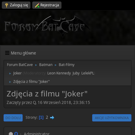
Zaloguj się
Rejestracja
Menu główne
Forum BatCave
Batman
Bat-Filmy
►
►
Joker
(Moderatorzy:
Leon Kennedy
,
Juby
,
LelekPL
)
►
Zdjęcia z filmu "Joker"
►
Zdjęcia z filmu "Joker"
Zaczęty przez Q, 16 Wrzesień 2018, 23:36:15
2
Strony
1
DO DOŁU
AKCJE UŻYTKOWNIKA
Q
Administrator