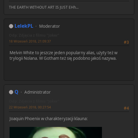
THE EARTH WITHOUT ART IS JUST EHh...
LelekPL
Moderator
Odp: Zdjęcia z filmu "Joker"
18 Wrzesień 2018, 21:09:37
#3
Melvin White to jeszcze jeden popularny alias, użyty też w
trylogii Nolana. W Gotham też się podobno jakoś nazywa.
Q
Administrator
Odp: Zdjęcia z filmu "Joker"
22 Wrzesień 2018, 00:27:54
#4
Joaquin Phoenix w charakteryzacji klauna: