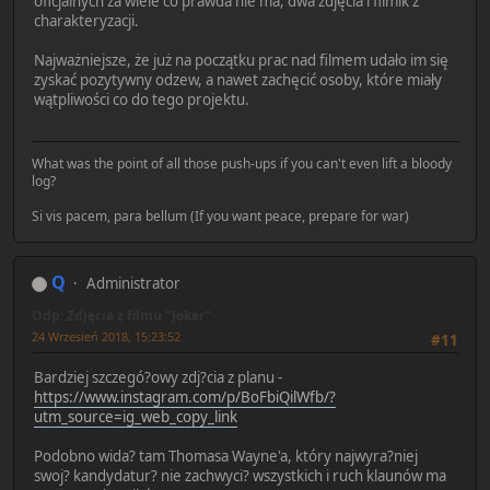
oficjalnych za wiele co prawda nie ma, dwa zdjęcia i filmik z
charakteryzacji.
Najważniejsze, że już na początku prac nad filmem udało im się
zyskać pozytywny odzew, a nawet zachęcić osoby, które miały
wątpliwości co do tego projektu.
What was the point of all those push-ups if you can't even lift a bloody
log?
Si vis pacem, para bellum (If you want peace, prepare for war)
Q
Administrator
Odp: Zdjęcia z filmu "Joker"
24 Wrzesień 2018, 15:23:52
#11
Bardziej szczegó?owy zdj?cia z planu -
https://www.instagram.com/p/BoFbiQilWfb/?
utm_source=ig_web_copy_link
Podobno wida? tam Thomasa Wayne'a, który najwyra?niej
swoj? kandydatur? nie zachwyci? wszystkich i ruch klaunów ma