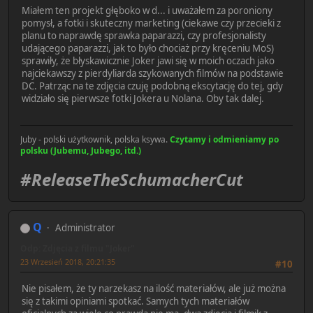
Miałem ten projekt głęboko w d... i uważałem za poroniony
pomysł, a fotki i skuteczny marketing (ciekawe czy przecieki z
planu to naprawdę sprawka paparazzi, czy profesjonalisty
udającego paparazzi, jak to było chociaż przy kręceniu MoS)
sprawiły, że błyskawicznie Joker jawi się w moich oczach jako
najciekawszy z pierdyliarda szykowanych filmów na podstawie
DC. Patrząc na te zdjęcia czuję podobną ekscytację do tej, gdy
widziało się pierwsze fotki Jokera u Nolana. Oby tak dalej.
Juby - polski użytkownik, polska ksywa.
Czytamy i odmieniamy po
polsku (Jubemu, Jubego, itd.)
#ReleaseTheSchumacherCut
Q
Administrator
Odp: Zdjęcia z filmu "Joker"
23 Wrzesień 2018, 20:21:35
#10
Nie pisałem, że ty narzekasz na ilość materiałów, ale już można
się z takimi opiniami spotkać. Samych tych materiałów