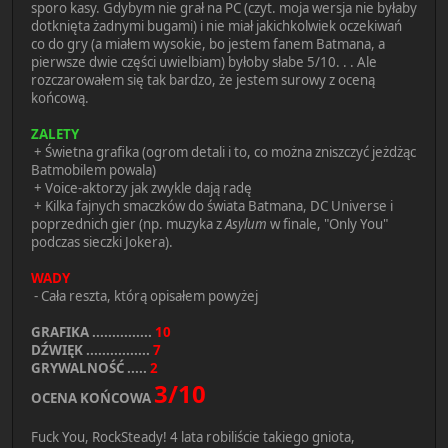
sporo kasy. Gdybym nie grał na PC (czyt. moja wersja nie byłaby
dotknięta żadnymi bugami) i nie miał jakichkolwiek oczekiwań
co do gry (a miałem wysokie, bo jestem fanem Batmana, a
pierwsze dwie części uwielbiam) byłoby słabe 5/10. . . Ale
rozczarowałem się tak bardzo, że jestem surowy z oceną
końcową.
ZALETY
+ Świetna grafika (ogrom detali i to, co można zniszczyć jeżdżąc
Batmobilem powala)
+ Voice-aktorzy jak zwykle dają radę
+ Kilka fajnych smaczków do świata Batmana, DC Universe i
poprzednich gier (np. muzyka z
Asylum
w finale, "Only You"
podczas sieczki Jokera).
WADY
- Cała reszta, którą opisałem powyżej
GRAFIKA ...............
10
DŹWIĘK ................
7
GRYWALNOŚĆ .....
2
3/10
OCENA KOŃCOWA
Fuck You, RockSteady! 4 lata robiliście takiego gniota,