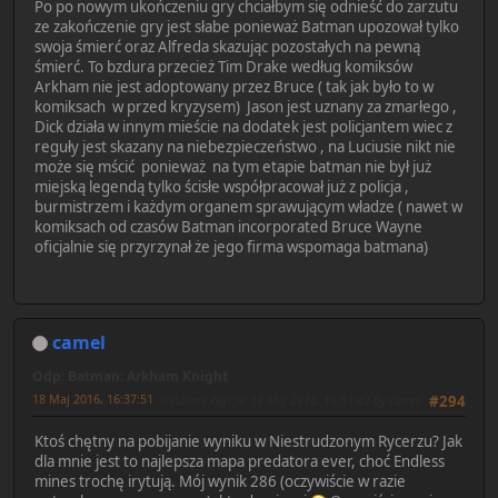
Po po nowym ukończeniu gry chciałbym się odnieść do zarzutu
ze zakończenie gry jest słabe ponieważ Batman upozował tylko
swoja śmierć oraz Alfreda skazując pozostałych na pewną
śmierć. To bzdura przecież Tim Drake według komiksów
Arkham nie jest adoptowany przez Bruce ( tak jak było to w
komiksach w przed kryzysem) Jason jest uznany za zmarłego ,
Dick działa w innym mieście na dodatek jest policjantem wiec z
reguły jest skazany na niebezpieczeństwo , na Luciusie nikt nie
może się mścić ponieważ na tym etapie batman nie był już
miejską legendą tylko ścisłe współpracował już z policja ,
burmistrzem i każdym organem sprawującym władze ( nawet w
komiksach od czasów Batman incorporated Bruce Wayne
oficjalnie się przyrzynał że jego firma wspomaga batmana)
camel
Odp: Batman: Arkham Knight
18 Maj 2016, 16:37:51
Ostatnia edycja
: 18 Maj 2016, 16:51:42 by camel
#294
Ktoś chętny na pobijanie wyniku w Niestrudzonym Rycerzu? Jak
dla mnie jest to najlepsza mapa predatora ever, choć Endless
mines trochę irytują. Mój wynik 286 (oczywiście w razie