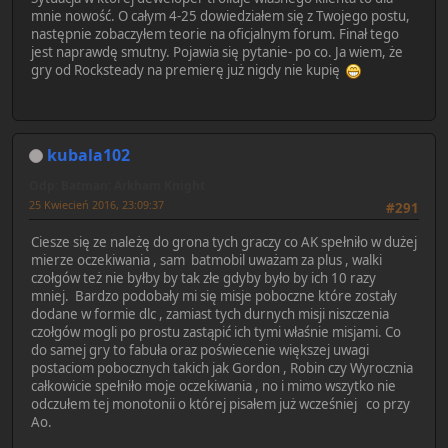
mnie nowość. O całym 4-25 dowiedziałem się z Twojego postu,
następnie zobaczyłem teorie na oficjalnym forum. Finał tego
jest naprawdę smutny. Pojawia się pytanie- po co. Ja wiem, że
gry od Rocksteady na premierę już nigdy nie kupię
kubala102
Odp: Batman: Arkham Knight
25 Kwiecień 2016, 23:09:37
#291
Ciesze się ze należę do grona tych graczy co AK spełniło w dużej
mierze oczekiwania , sam batmobil uważam za plus , walki
czołgów też nie byłby by tak złe gdyby było by ich 10 razy
mniej. Bardzo podobały mi się misje poboczne które zostały
dodane w formie dlc , zamiast tych durnych misji niszczenia
czołgów mogli po prostu zastąpić ich tymi właśnie misjami. Co
do samej gry to fabuła oraz poświecenie większej uwagi
postaciom pobocznych takich jak Gordon , Robin czy Wyrocznia
całkowicie spełniło moje oczekiwania , no i mimo wszytko nie
odczułem tej monotonii o której pisałem już wcześniej co przy
Ao.