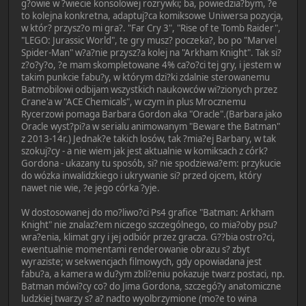
g?owie w ?wiecie konsolowej rozrywki; ba, powiedzia?bym, ?e
to kolejna konkretna, adaptuj?ca komiksowe Uniwersa pozycja,
w któr? przysz?o mi gra?. "Far Cry 3", "Rise of te Tomb Raider",
"LEGO: Jurassic World", te gry musz? poczeka?, bo po "Marvel
Spider-Man" w?a?nie przysz?a kolej na "Arkham Knight". Tak si?
z?o?y?o, ?e mam skompletowane 4% ca?o?ci tej gry, i jestem w
takim punkcie fabu?y, w którym dzi?ki zdalnie sterowanemu
Batmobilowi odbijam wszystkich naukowców wi?zionych przez
Crane'a w "ACE Chemicals", w czym in plus Mrocznemu
Rycerzowi pomaga Barbara Gordon aka "Oracle".(Barbara jako
Oracle wyst?pi?a w serialu animowanym "Beware the Batman"
z 2013-14r.) Jednak?e takich losów, tak ?mia?ej Barbary, w tak
szokuj?cy - a nie wiem jak jest aktualnie w komiksach z córk?
Gordona - ukazany tu sposób, si? nie spodziewa?em: przykucie
do wózka inwalidzkiego i ukrywanie si? przed ojcem, który
nawet nie wie, ?e jego córka ?yje.
W dostosowanej do mo?liwo?ci Ps4 grafice "Batman: Arkham
Knight" nie znalaz?em niczego szczególnego, co mia?oby psu?
wra?enia, klimat gry i jej odbiór przez gracza. G??bia ostro?ci,
ewentualnie momentami renderowanie obrazu s? zbyt
wyraziste; w sekwencjach filmowych, gdy opowiadana jest
fabu?a, a kamera w du?ym zbli?eniu pokazuje twarz postaci, np.
Batman mówi?cy co? do Jima Gordona, szczegó?y anatomiczne
ludzkiej twarzy s? a? nadto wyolbrzymione (mo?e to wina