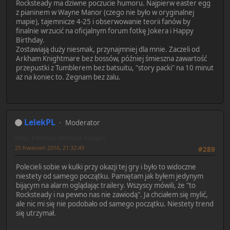
Rocksteady ma dziwne poczucie humoru. Najpierw easter egg
z pianinem w Wayne Manor (czego nie było w oryginalnej
mapie), tajemnicze 4-25 i obserwowanie teorii fanów by
finalnie wrzucić na oficjalnym forum fotkę Jokera i Happy
Birthday.
Zostawiają duży niesmak, przynajmniej dla mnie. Zaczeli od
Arkham Knightmare bez bossów, później śmieszna zawartość
przepustki z Tumblerem bez batsuitu, "story packi" na 10 minut
aż na koniec to. Żegnam bez żalu.
LelekPL
Moderator
Odp: Batman: Arkham Knight
25 Kwiecień 2016, 21:32:49
#289
Polecieli sobie w kulki przy okazji tej gry i było to widoczne
niestety od samego początku. Pamiętam jak byłem jedynym
bijącym na alarm oglądając trailery. Wszyscy mówili, że "to
Rocksteady i na pewno nas nie zawiodą". Ja chciałem się mylić,
ale nic mi się nie podobało od samego początku. Niestety trend
się utrzymał.