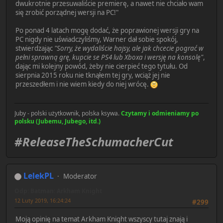
dwukrotnie przesuwaliście premierę, a nawet nie chciało wam
się zrobić porządnej wersji na PC!"
Po ponad 4 latach mogę dodać, że poprawionej wersji gry na
PC nigdy nie uświadczyliśmy, Warner dał sobie spokój,
stwierdzając
"Sorry, że wydaliście hajsy, ale jak chcecie pograć w
pełni sprawną grę, kupcie se PS4 lub Xboxa i wersję na konsolę"
,
dając mi kolejny powód, żeby nie cierpieć tego tytułu. Od
sierpnia 2015 roku nie tknąłem tej gry, wciąż jej nie
przeszedłem i nie wiem kiedy do niej wrócę.
Juby - polski użytkownik, polska ksywa.
Czytamy i odmieniamy po
polsku (Jubemu, Jubego, itd.)
#ReleaseTheSchumacherCut
LelekPL
Moderator
Odp: Batman: Arkham Knight
12 Luty 2019, 16:24:24
#299
Moją opinię na temat Arkham Knight wszyscy tutaj znają i