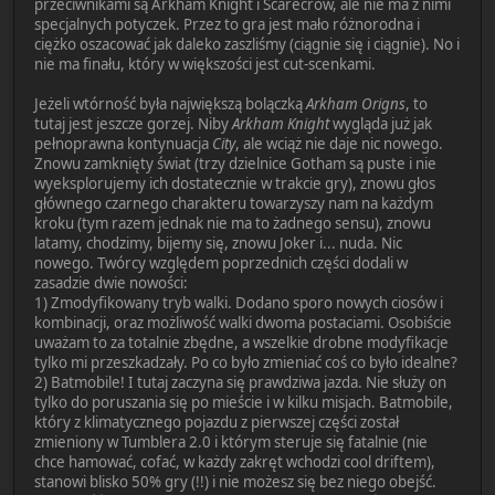
przeciwnikami są Arkham Knight i Scarecrow, ale nie ma z nimi
specjalnych potyczek. Przez to gra jest mało różnorodna i
ciężko oszacować jak daleko zaszliśmy (ciągnie się i ciągnie). No i
nie ma finału, który w większości jest cut-scenkami.
Jeżeli wtórność była największą bolączką
Arkham Origns
, to
tutaj jest jeszcze gorzej. Niby
Arkham Knight
wygląda już jak
pełnoprawna kontynuacja
City
, ale wciąż nie daje nic nowego.
Znowu zamknięty świat (trzy dzielnice Gotham są puste i nie
wyeksplorujemy ich dostatecznie w trakcie gry), znowu głos
głównego czarnego charakteru towarzyszy nam na każdym
kroku (tym razem jednak nie ma to żadnego sensu), znowu
latamy, chodzimy, bijemy się, znowu Joker i... nuda. Nic
nowego. Twórcy względem poprzednich części dodali w
zasadzie dwie nowości:
1) Zmodyfikowany tryb walki. Dodano sporo nowych ciosów i
kombinacji, oraz możliwość walki dwoma postaciami. Osobiście
uważam to za totalnie zbędne, a wszelkie drobne modyfikacje
tylko mi przeszkadzały. Po co było zmieniać coś co było idealne?
2) Batmobile! I tutaj zaczyna się prawdziwa jazda. Nie służy on
tylko do poruszania się po mieście i w kilku misjach. Batmobile,
który z klimatycznego pojazdu z pierwszej części został
zmieniony w Tumblera 2.0 i którym steruje się fatalnie (nie
chce hamować, cofać, w każdy zakręt wchodzi cool driftem),
stanowi blisko 50% gry (!!) i nie możesz się bez niego obejść.