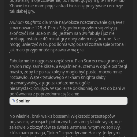
pojawia się moje zdziwienie, bo nawet gdybym grał na PS4 lub
Xboxie to nie mam pojęcia skąd biorą się pozytywne recenzje
tak słabej gry.
Arkham Knight
to dla mnie największe rozczarowanie grą ever i
zmarnowane 125 zł. Przez 5 tygodni męczyłem się żeby ją
skończyć i nie udało mi się. Jestem na 90% fabuły i już nie
próbuję, ostatnie 40 minut gry obejrzałem na youtube. Nie
mogę uwierzyć w to, pod iloma względami została spieprzona i
jak mało przyjemności sprawia w nią gra.
Fabularnie to najgorsza część serii. Plan Scarecrowa grano już
srylion razy, same klisze, a wyjaśnienie, czemu w ogóle ostrzegł
miasto, żeby te po raz kolejny mogło być puste, mocno mnie
rozbawiło. Wątek tytułowego Arkham Knighta słaby i
przewidywalny, a jego zakończenie w ogóle
niesatysfakcjonujące. W spoilerze dokładniej, co jest do bani w
porównaniu z poprzednimi częściami:
Spoiler
No właśnie, brak walk z bossami! Większość przestępców
pojawia się w misjach pobocznych, w samej fabule występuje
zaledwie 5 złoczyńców ze świata Batmana, w tym Poison Ivy,
która nam pomaga, "Joker" i epizodycznie Harley. Jedynymi