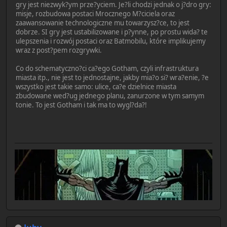
gry jest niezwyk?ym prze?yciem. Je?li chodzi jednak o j?dro gry:
misje, rozbudowa postaci Mrocznego M?ciciela oraz
zaawansowanie technologiczne mu towarzysz?ce, to jest
dobrze. SI gry jest ustabilizowane i p?ynne, po prostu wida? te
ulepszenia i rozwój postaci oraz Batmobilu, które implikujemy
wraz z post?pem rozgrywki.
Co do schematyczno?ci ca?ego Gotham, czyli infrastruktura
miasta itp., nie jest to jednostajne, jakby mia?o si? wra?enie, ?e
wszystko jest takie samo: ulice, ca?e dzielnice miasta
zbudowane wed?ug jednego planu, zanurzone w tym samym
tonie. To jest Gotham i tak ma to wygl?da?!