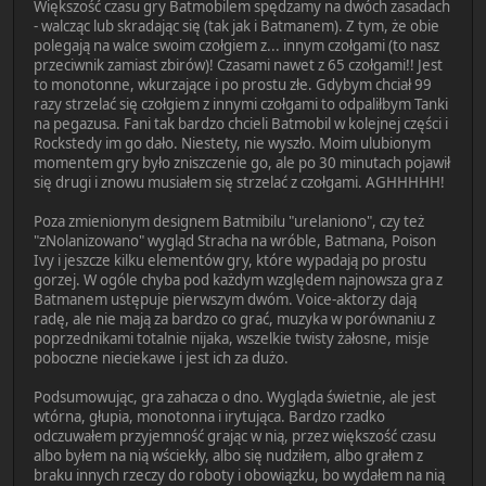
Większość czasu gry Batmobilem spędzamy na dwóch zasadach
- walcząc lub skradając się (tak jak i Batmanem). Z tym, że obie
polegają na walce swoim czołgiem z... innym czołgami (to nasz
przeciwnik zamiast zbirów)! Czasami nawet z 65 czołgami!! Jest
to monotonne, wkurzające i po prostu złe. Gdybym chciał 99
razy strzelać się czołgiem z innymi czołgami to odpaliłbym Tanki
na pegazusa. Fani tak bardzo chcieli Batmobil w kolejnej części i
Rockstedy im go dało. Niestety, nie wyszło. Moim ulubionym
momentem gry było zniszczenie go, ale po 30 minutach pojawił
się drugi i znowu musiałem się strzelać z czołgami. AGHHHHH!
Poza zmienionym designem Batmibilu "urelaniono", czy też
"zNolanizowano" wygląd Stracha na wróble, Batmana, Poison
Ivy i jeszcze kilku elementów gry, które wypadają po prostu
gorzej. W ogóle chyba pod każdym względem najnowsza gra z
Batmanem ustępuje pierwszym dwóm. Voice-aktorzy dają
radę, ale nie mają za bardzo co grać, muzyka w porównaniu z
poprzednikami totalnie nijaka, wszelkie twisty żałosne, misje
poboczne nieciekawe i jest ich za dużo.
Podsumowując, gra zahacza o dno. Wygląda świetnie, ale jest
wtórna, głupia, monotonna i irytująca. Bardzo rzadko
odczuwałem przyjemność grając w nią, przez większość czasu
albo byłem na nią wściekły, albo się nudziłem, albo grałem z
braku innych rzeczy do roboty i obowiązku, bo wydałem na nią