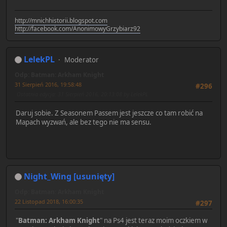
http://mnichhistorii.blogspot.com
http://facebook.com/AnonimowyGrzybiarz92
LelekPL
Moderator
Odp: Batman: Arkham Knight
31 Sierpień 2016, 19:58:48
#296
Ostatnia edycja
: 31 Sierpień 2016, 20:13:08 by LelekPL
Daruj sobie. Z Seasonem Passem jest jeszcze co tam robić na
Mapach wyzwań, ale bez tego nie ma sensu.
Night_Wing [usunięty]
Odp: Batman: Arkham Knight
22 Listopad 2018, 16:00:35
#297
"
Batman: Arkham Knight
" na Ps4 jest teraz moim oczkiem w