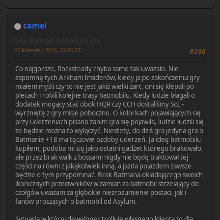
camel
Odp: Batman: Arkham Knight
25 Kwiecień 2016, 22:36:07
#290
Co najgorsze, Rocksteady chyba samo tak uważało. Nie
zapomnę tych Arkham Insiderów, kiedy ja po zakończeniu gry
miałem myśli czy to nie jest jakiś wielki żart, oni się klepali po
plecach i robili kolejne trasy batmobilu. Kiedy ludzie błagali o
dodatek mogący stać obok HQR czy CCH dostaliśmy SoI -
wyrżniętę z gry misje poboczne. O kolorkach pojawiających się
przy uderzeniach pisano zanim gra się pojawiła, ludzie łudzili się
że będzie można to wyłączyć. Niestety, do dziś gra jedyna gra o
Batmanie +18 ma tęczowe ozdoby uderzeń. Ja ideę batmobilu
kupiłem, podoba mi się jako ostatni gadżet którego brakowało,
ale przez brak walk z bossami nigdy nie będę traktował tej
części na równi z jakąkolwiek inną, a jazda pojazdem zawsze
będzie o tym przypominać. Brak Batmana okładającego swoich
ikonicznych przeciwników w zamian za batmobil strzelający do
czołgów uważam za głębokie niezrozumienie postaci, jak i
fanów proszących o batmobil od Asylum.
Sytuacja w której deweloper trolluje własnego klienta to dla