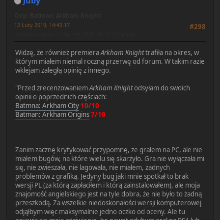
Juby
Odp: Batman: Arkham Knight
12 Luty 2019, 14:45:17
#298
Ostatnia edycja
: 15 Styczeń 2026, 09:55:52 by Juby
Widzę, że również premiera
Arkham Knight
trafiła na okres, w
którym miałem niemal roczną przerwę od forum. W takim razie
wklejam zaległą opinię z innego.
"Przed zrecenzowaniem
Arkham Knight
odsyłam do swoich
opinii o poprzednich częściach:
Batmna: Arkham City
10/10
Batman: Arkham Origins
7/10
Zanim zacznę krytykować przypomnę, że grałem na PC, ale nie
miałem bugów, na które wielu się skarżyło. Gra nie wyłączała mi
się, nie zwieszała, nie lagowała, nie miałem, żadnych
problemów z grafiką. Jedyny bug jaki mnie spotkał to brak
wersji PL (za którą zapłaciłem i którą zainstalowałem), ale moja
znajomość angielskiego jest na tyle dobra, że nie było to żadną
przeszkodą. Za wszelkie niedoskonałości wersji komputerowej
odjąłbym więc maksymalnie jedno oczko od oceny. Ale tu