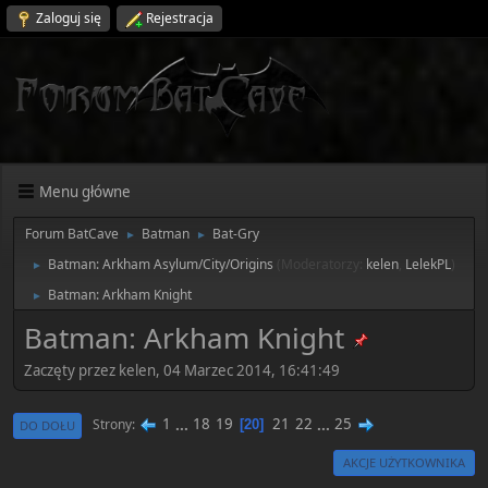
Zaloguj się
Rejestracja
Menu główne
Forum BatCave
Batman
Bat-Gry
►
►
Batman: Arkham Asylum/City/Origins
(Moderatorzy:
kelen
,
LelekPL
)
►
Batman: Arkham Knight
►
Batman: Arkham Knight
Zaczęty przez kelen, 04 Marzec 2014, 16:41:49
1
...
18
19
21
22
...
25
Strony
20
DO DOŁU
AKCJE UŻYTKOWNIKA