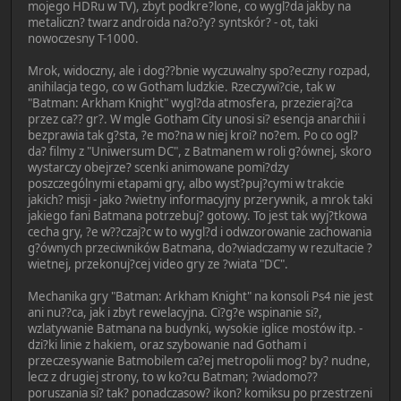
mojego HDRu w TV), zbyt podkre?lone, co wygl?da jakby na
metaliczn? twarz androida na?o?y? syntskór? - ot, taki
nowoczesny T-1000.
Mrok, widoczny, ale i dog??bnie wyczuwalny spo?eczny rozpad,
anihilacja tego, co w Gotham ludzkie. Rzeczywi?cie, tak w
"Batman: Arkham Knight" wygl?da atmosfera, przezieraj?ca
przez ca?? gr?. W mgle Gotham City unosi si? esencja anarchii i
bezprawia tak g?sta, ?e mo?na w niej kroi? no?em. Po co ogl?
da? filmy z "Uniwersum DC", z Batmanem w roli g?ównej, skoro
wystarczy obejrze? scenki animowane pomi?dzy
poszczególnymi etapami gry, albo wyst?puj?cymi w trakcie
jakich? misji - jako ?wietny informacyjny przerywnik, a mrok taki
jakiego fani Batmana potrzebuj? gotowy. To jest tak wyj?tkowa
cecha gry, ?e w??czaj?c w to wygl?d i odwzorowanie zachowania
g?ównych przeciwników Batmana, do?wiadczamy w rezultacie ?
wietnej, przekonuj?cej video gry ze ?wiata "DC".
Mechanika gry "Batman: Arkham Knight" na konsoli Ps4 nie jest
ani nu??ca, jak i zbyt rewelacyjna. Ci?g?e wspinanie si?,
wzlatywanie Batmana na budynki, wysokie iglice mostów itp. -
dzi?ki linie z hakiem, oraz szybowanie nad Gotham i
przeczesywanie Batmobilem ca?ej metropolii mog? by? nudne,
lecz z drugiej strony, to w ko?cu Batman; ?wiadomo??
poruszania si? tak? ponadczasow? ikon? komiksu po przestrzeni