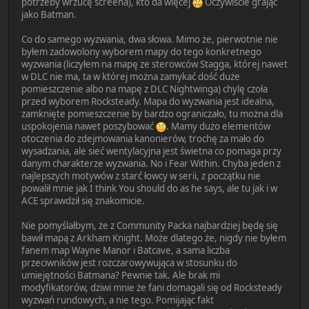
potrzeby wrzucę screena), kto da więcej
Oczywiście grając
jako Batman.
Co do samego wyzwania, dwa słowa. Mimo że, pierwotnie nie
byłem zadowolony wyborem mapy do tego konkretnego
wyzwania (liczyłem na mapę ze sterowców Stagga, której nawet
w DLC nie ma, ta w której można zamykać dość duże
pomieszczenie albo na mapę z DLC Nightwinga) chylę czoła
przed wyborem Rocksteady. Mapa do wyzwania jest idealna,
zamknięte pomieszczenie by bardzo ograniczało, tu można dla
uspokojenia nawet poszybować
. Mamy dużo elementów
otoczenia do zdejmowania kanonierów, trochę za mało do
wysadzania, ale sieć wentylacyjna jest świetna co pomaga przy
danym charakterze wyzwania. No i Fear Within. Chyba jeden z
najlepszych motywów z starć łowcy w serii, z początku nie
powalił mnie jak I think You should do as he says, ale tu jak i w
ACE sprawdził się znakomicie.
Nie pomyślałbym, że z Community Packa najbardziej będę się
bawił mapą z Arkham Knight. Może dlatego że, nigdy nie byłem
fanem map Wayne Manor i Batcave, a sama liczba
przeciwników jest rozczarowywująca w stosunku do
umiejętności Batmana? Pewnie tak. Ale brak mi
modyfikatorów, dziwi mnie że fani domagali się od Rocksteady
wyzwań rundowych, a nie tego. Pomijając fakt