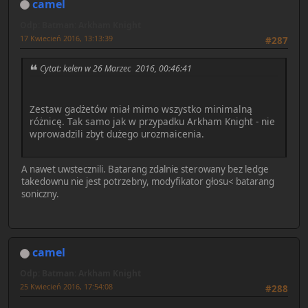
camel
Odp: Batman: Arkham Knight
17 Kwiecień 2016, 13:13:39
#287
Cytat: kelen w 26 Marzec 2016, 00:46:41
Zestaw gadżetów miał mimo wszystko minimalną
różnicę. Tak samo jak w przypadku Arkham Knight - nie
wprowadzili zbyt dużego urozmaicenia.
A nawet uwstecznili. Batarang zdalnie sterowany bez ledge
takedownu nie jest potrzebny, modyfikator głosu< batarang
soniczny.
camel
Odp: Batman: Arkham Knight
25 Kwiecień 2016, 17:54:08
#288