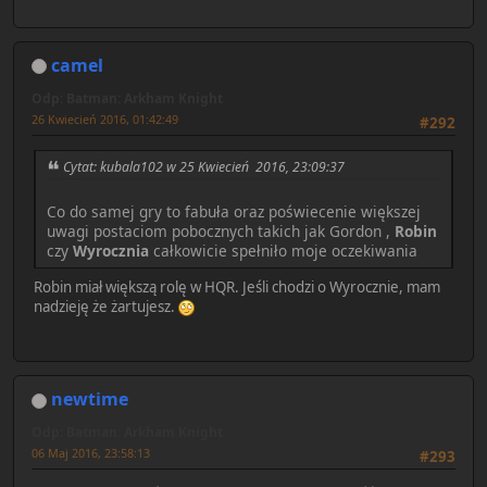
camel
Odp: Batman: Arkham Knight
26 Kwiecień 2016, 01:42:49
#292
Cytat: kubala102 w 25 Kwiecień 2016, 23:09:37
Co do samej gry to fabuła oraz poświecenie większej
uwagi postaciom pobocznych takich jak Gordon ,
Robin
czy
Wyrocznia
całkowicie spełniło moje oczekiwania
Robin miał większą rolę w HQR. Jeśli chodzi o Wyrocznie, mam
nadzieję że żartujesz.
newtime
Odp: Batman: Arkham Knight
06 Maj 2016, 23:58:13
#293