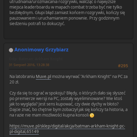
utrudniania/urozmaicania rozgrywki, walcząc o najwyższe
miejsca leaderboardu w mapach combat trzeba być nie tylko
bezbłędnym. Głupi błąd zamiast końcem rozgrywki, kończy się
pauzowaniem i uruchamianiem ponownie. Przy godzinnym
siedzeniu potrafi to dokuczyć.
Anonimowy Grzybiarz
Odp: Batman: Arkham Knight
31 Sierpień 2016, 13:28:38
#295
Na latobraniu
Muve.pl
można wyrwać "Arkham Knight" na PC za
20 zł.
Czy da się to ograć w spokoju? Błędy, o których dało się słyszeć
po premierze wersji na PC, zostały wyeliminowane? Wie ktoś
jak to wygląda? Jest sens kupować, czy dwie dychy w błoto?
Dajcie znać, bo chętnie bym zobaczył jak się kończy ta historia, a
na razie nie mam możliwości kupna konsoli
https://muve.pl/sklep/digital/akcja/batman-arkham-knight-pc-
pl-digital,65149