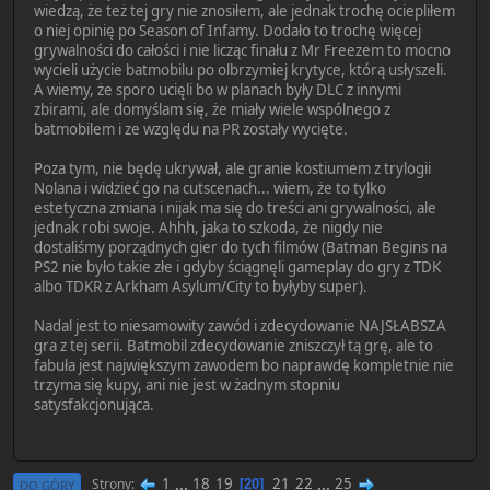
wiedzą, że też tej gry nie znosiłem, ale jednak trochę ociepliłem
o niej opinię po Season of Infamy. Dodało to trochę więcej
grywalności do całości i nie licząc finału z Mr Freezem to mocno
wycieli użycie batmobilu po olbrzymiej krytyce, którą usłyszeli.
A wiemy, że sporo ucięli bo w planach były DLC z innymi
zbirami, ale domyślam się, że miały wiele wspólnego z
batmobilem i ze względu na PR zostały wycięte.
Poza tym, nie będę ukrywał, ale granie kostiumem z trylogii
Nolana i widzieć go na cutscenach... wiem, że to tylko
estetyczna zmiana i nijak ma się do treści ani grywalności, ale
jednak robi swoje. Ahhh, jaka to szkoda, że nigdy nie
dostaliśmy porządnych gier do tych filmów (Batman Begins na
PS2 nie było takie złe i gdyby ściągnęli gameplay do gry z TDK
albo TDKR z Arkham Asylum/City to byłyby super).
Nadal jest to niesamowity zawód i zdecydowanie NAJSŁABSZA
gra z tej serii. Batmobil zdecydowanie zniszczył tą grę, ale to
fabuła jest największym zawodem bo naprawdę kompletnie nie
trzyma się kupy, ani nie jest w żadnym stopniu
satysfakcjonująca.
1
...
18
19
21
22
...
25
Strony
20
DO GÓRY