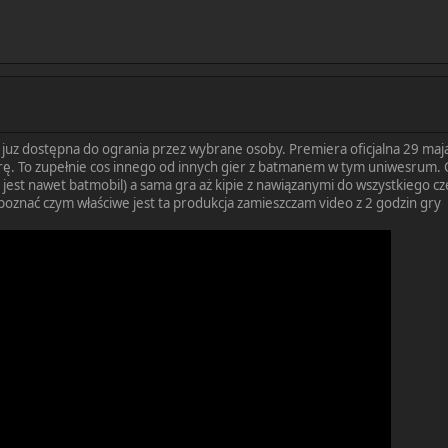
 juz dostępna do ogrania przez wybrane osoby. Premiera oficjalna 29 maj
ę. To zupełnie cos innego od innych gier z batmanem w tym uniwesrum. 
 ( jest nawet batmobil) a sama gra aż kipie z nawiązanymi do wszystkiego
apoznać czym właściwe jest ta produkcja zamieszczam video z 2 godzin gry