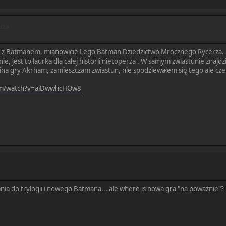
rza
a z Batmanem, mianowicie Lego Batman Dziedzictwo Mrocznego Rycerza. N
ie, jest to laurka dla całej historii nietoperza . W samym zwiastunie zna
a gry Akrham, zamieszczam zwiastun, nie spodziewałem się tego ale c
om/watch?v=aiDwwhcHOw8
ania do trylogii i nowego Batmana... ale where is nowa gra "na poważnie"?