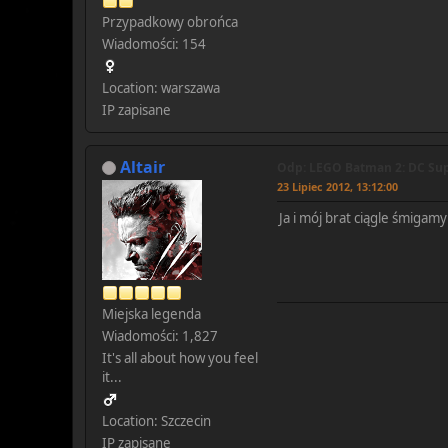
Przypadkowy obrońca
Wiadomości: 154
Location: warszawa
IP zapisane
Altair
Odp: LEGO Batman 2: DC Sup
23 Lipiec 2012, 13:12:00
Ja i mój brat ciągle śmigam
Miejska legenda
Wiadomości: 1,827
It's all about how you feel
it...
Location: Szczecin
IP zapisane