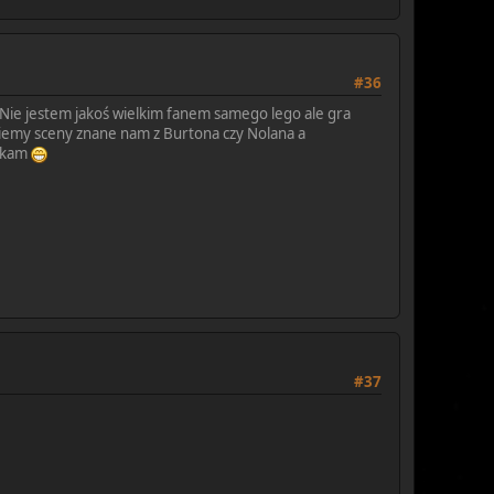
#36
ie jestem jakoś wielkim fanem samego lego ale gra
jdziemy sceny znane nam z Burtona czy Nolana a
zekam
#37