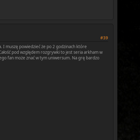
#39
a. I muszę powiedzieć że po 2 godzinach które
Całość pod względem rozgrywki to jest seria arkham w
 czego fan może znać w tym uniwersum. Na grę bardzo