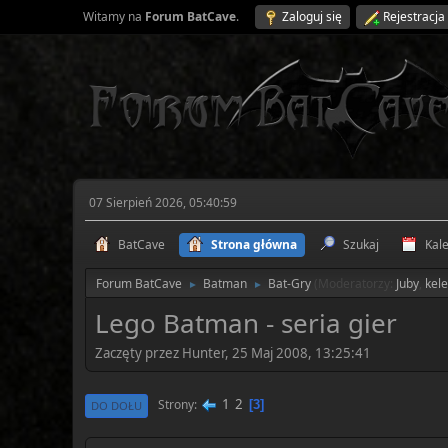
Witamy na
Forum BatCave
.
Zaloguj się
Rejestracja
07 Sierpień 2026, 05:40:59
BatCave
Strona główna
Szukaj
Kal
Forum BatCave
Batman
Bat-Gry
(Moderatorzy:
Juby
,
kel
►
►
Lego Batman - seria gier
Zaczęty przez Hunter, 25 Maj 2008, 13:25:41
1
2
Strony
3
DO DOŁU