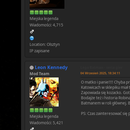
Miejska legenda
Wiadomości: 4,715
Location: Olsztyn
IP zapisane
Leon Kennedy
Lego Batman - seria gier
04 Wrzesień 2025, 18:34:11
Mod Team
O matko i panie!!!! Chyba p
Katowicach w sklepiku miał ty
Zapowiada się kozacko. Goth
Bodajże też i historia Robin
Batmanem w roli głównej. 
PS: Czas zainteresować się p
Miejska legenda
Wiadomości: 5,421