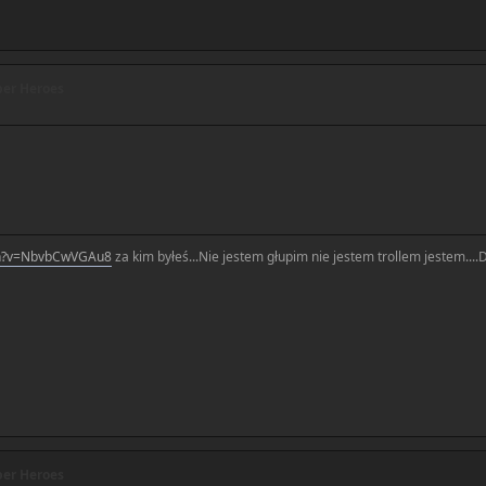
er Heroes
ch?v=NbvbCwVGAu8
za kim byłeś...Nie jestem głupim nie jestem trollem jestem..
er Heroes