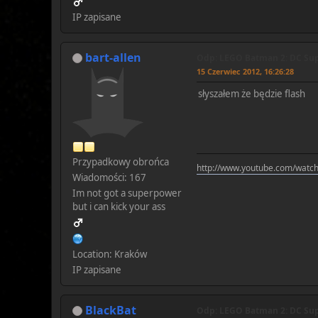
IP zapisane
bart-allen
Odp: LEGO Batman 2: DC Sup
15 Czerwiec 2012, 16:26:28
słyszałem że będzie flash
Przypadkowy obrońca
http://www.youtube.com/wat
Wiadomości: 167
Im not got a superpower
but i can kick your ass
Location: Kraków
IP zapisane
BlackBat
Odp: LEGO Batman 2: DC Sup