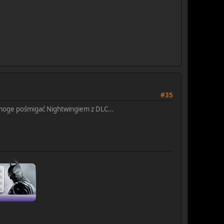
#35
ie moge pośmigać Nightwingiem z DLC...