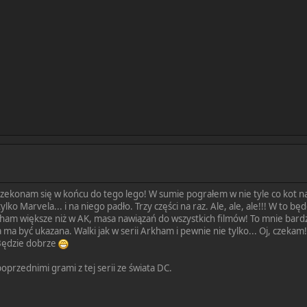
rzekonam się w końcu do tego lego! W sumie pograłem w nie tyle co kot nap
lko Marvela... i na niego padło. Trzy części na raz. Ale, ale, ale!!! W to bę
am większe niż w AK, masa nawiązań do wszystkich filmów! To mnie bardzo
a ma być ukazana. Walki jak w serii Arkham i pewnie nie tylko... Oj, czekam
Będzie dobrze
oprzednimi grami z tej serii ze świata DC.