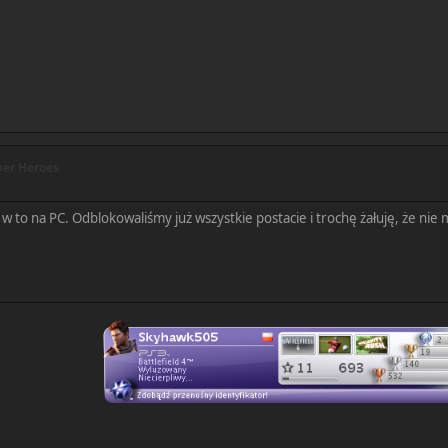
er Heroes
y w to na PC. Odblokowaliśmy już wszystkie postacie i trochę żałuję, że n