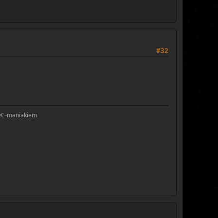
#32
..DC-maniakiem