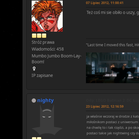
07 Lipiec 2012, 11:00:41
Też coś mi sie obiło o uszy, 
Stróż prawa
"Last time I moved this fast, Hit
Wiadomości: 458
Mumbo Jumbo Boom-Lay-
Boom!
IP zapisane
nighty
Odp: LEGO Batman 2: DC Sup
23 Lipiec 2012, 12:16:59
ja właśnie wczoraj w drodze z kat
miłośnikom postaci z uniwersum D
na chwilę to i tak rządzi, a po 
postaci takie jak nightwing czy d