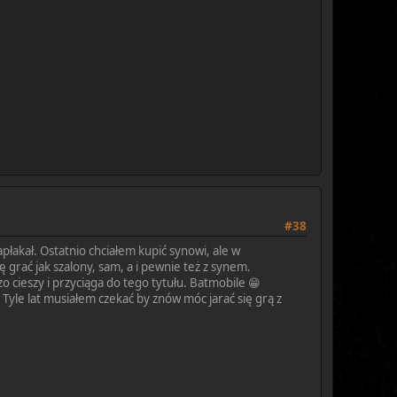
#38
łakał. Ostatnio chciałem kupić synowi, ale w
dę grać jak szalony, sam, a i pewnie też z synem.
 cieszy i przyciąga do tego tytułu. Batmobile 😁
! Tyle lat musiałem czekać by znów móc jarać się grą z