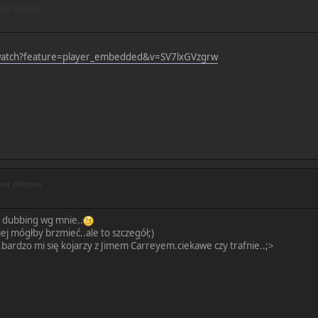
er Heroes
watch?feature=player_embedded&v=SV7lxGVzgrw
er Heroes
 dubbing wg mnie..
ej mógłby brzmieć..ale to szczegół;)
,bardzo mi się kojarzy z Jimem Carreyem.ciekawe czy trafnie..;>