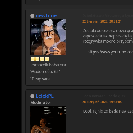
newtime
Dziedzictwo Mrocznego Ryce
22 Sierpień 2025, 20:21:21
Została ogłoszona nowa gr
zapowiada się naprawdę fajn
rozgrywka mocno przypomin
https://www.youtube.c
Pomocnik bohatera
Wiadomości: 651
IP zapisane
LelekPL
Lego Batman - seria gier
28 Sierpień 2025, 19:14:05
Moderator
Cool, fajnie że będą nawiąz