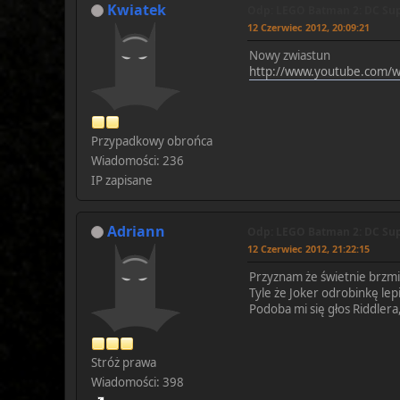
Kwiatek
Odp: LEGO Batman 2: DC Sup
12 Czerwiec 2012, 20:09:21
Nowy zwiastun
http://www.youtube.com/
Przypadkowy obrońca
Wiadomości: 236
IP zapisane
Adriann
Odp: LEGO Batman 2: DC Sup
12 Czerwiec 2012, 21:22:15
Przyznam że świetnie brzmi
Tyle że Joker odrobinkę lepi
Podoba mi się głos Riddlera
Stróż prawa
Wiadomości: 398