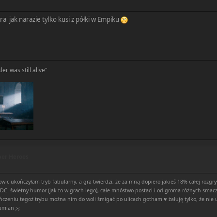
gra jak narazie tylko kusi z półki w Empiku
ler was still alive"
er Heroes
owic ukończyłam tryb fabularny, a gra twierdzi, że za mną dopiero jakieś 18% całej rozgr
C. świetny humor (jak to w grach lego), całe mnóstwo postaci i od groma różnych smaczk
skończeniu tegoż trybu można nim do woli śmigać po ulicach gotham ♥ żałuję tylko, że ni
amian ;-;