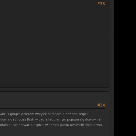
#33
#34
ywki :D gorąco polecam wszystkim fanom gier z serii lego i
ów. no i chociaż flash w trybie fabularnym pojawia się dosłownie
e udało mi się dorwać dlc gdzie w heroes packu umieścili dodatkowo