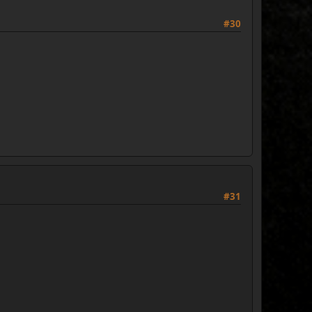
#30
#31