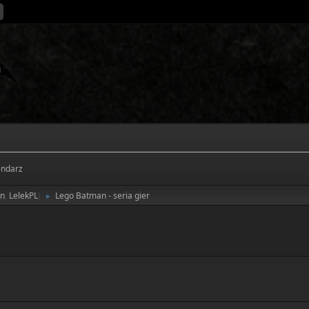
endarz
en
,
LelekPL
)
Lego Batman - seria gier
►