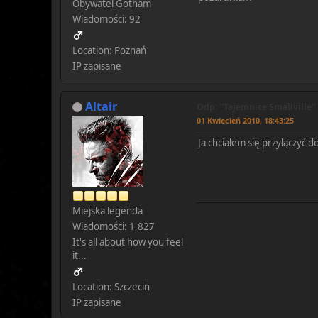
Obywatel Gotham
Wiadomości: 92
Location: Poznań
IP zapisane
Altair
Odp: ''Tajemnice Smallville''
01 Kwiecień 2010, 18:43:25
Ja chciałem się przyłączyć d
Miejska legenda
Wiadomości: 1,827
It's all about how you feel
it...
Location: Szczecin
IP zapisane