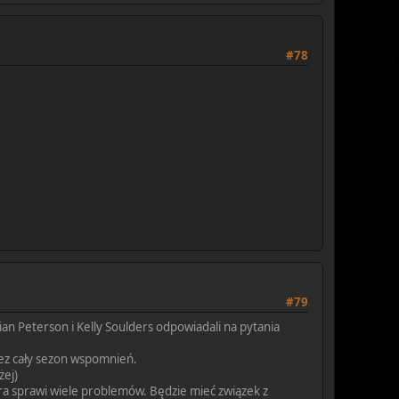
#78
#79
an Peterson i Kelly Soulders odpowiadali na pytania
zez cały sezon wspomnień.
żej)
óra sprawi wiele problemów. Będzie mieć związek z