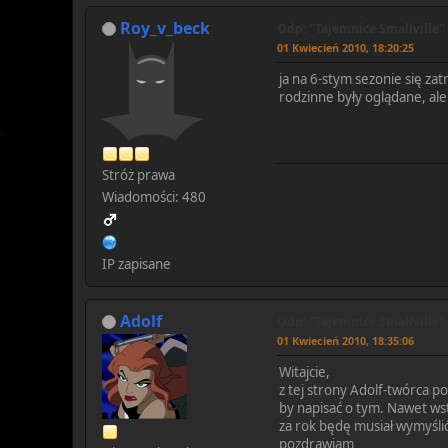
Roy_v_beck
Odp: ''Tajemnice Smallville''
01 Kwiecień 2010, 18:20:25
ja na 6-stym sezonie się za
rodzinne były oglądane, ale 
Stróż prawa
Wiadomości: 480
IP zapisane
Adolf
Odp: ''Tajemnice Smallville''
01 Kwiecień 2010, 18:35:06
Witajcie,
z tej strony Adolf-twórca 
by napisać o tym. Nawet ws
za rok będę musiał wymyślić
pozdrawiam