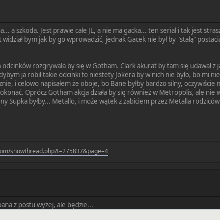
.. a szkoda. Jest prawie całe JL, a nie ma gacka... ten serial i tak jest s
widział bym jak by go wprowadzić, jednak Gacek nie był by "stałą" postacią 
h odcinków rozgrywała by się w Gotham. Clark akurat by tam się udawał z ja
bym ja robił takie odcinki to niestety Jokera by w nich nie było, bo mi 
ycznie, i celowo napisałem że oboje, bo Bane byłby bardzo silny, oczywiście n
okonać. Oprócz Gotham akcja działa by się również w Metropolis, ale nie w S
ony Supka byłby... Metallo, i może wątek z zabiciem przez Metalla rodziców
.com/showthread.php?t=275837&page=4
ana z postu wyżej, ale będzie...