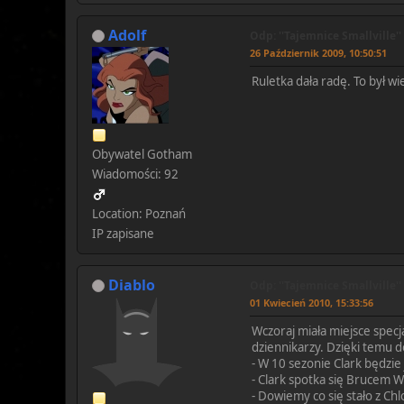
Adolf
Odp: ''Tajemnice Smallville''
26 Październik 2009, 10:50:51
Ruletka dała radę. To był wi
Obywatel Gotham
Wiadomości: 92
Location: Poznań
IP zapisane
Diablo
Odp: ''Tajemnice Smallville''
01 Kwiecień 2010, 15:33:56
Wczoraj miała miejsce specj
dziennikarzy. Dzięki temu d
- W 10 sezonie Clark będzie
- Clark spotka się Brucem Wa
- Dowiemy co się stało z Ch