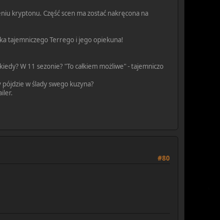
zczeniu kryptonu. Część scen ma zostać nakręcona na
tka tajemniczego Terrego i jego opiekuna!
kiedy? W 11 sezonie? "To całkiem możliwe" - tajemniczo
y pójdzie w ślady swego kuzyna?
iler.
#80