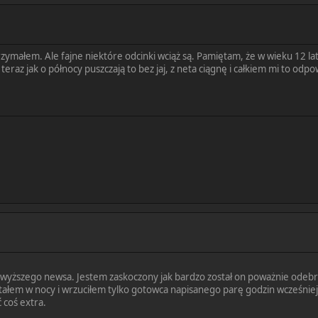
trzymałem. Ale fajne niektóre odcinki wciąż są. Pamiętam, że w wieku 12 la
teraz jak o północy puszczają to bez jaj, z neta ciągnę i całkiem mi to odpo
powyższego newsa. Jestem zaskoczony jak bardzo został on poważnie odebr
tałem w nocy i wrzuciłem tylko gotowca napisanego parę godzin wcześniej
 coś extra.