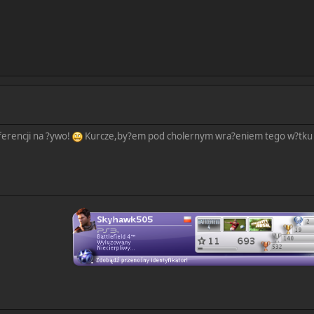
ferencji na ?ywo!
Kurcze,by?em pod cholernym wra?eniem tego w?tku