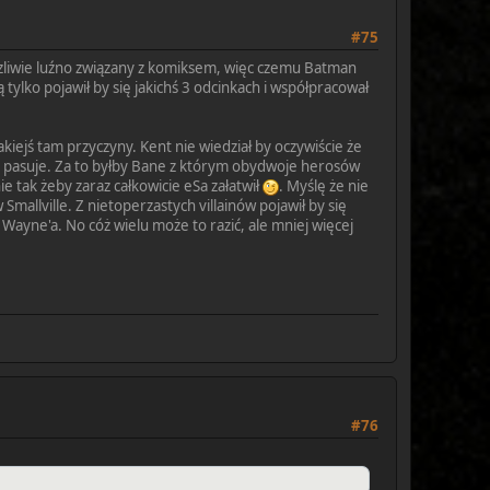
#75
traszliwie luźno związany z komiksem, więc czemu Batman
tylko pojawił by się jakichś 3 odcinkach i współpracował
kiejś tam przyczyny. Kent nie wiedział by oczywiście że
nie pasuje. Za to byłby Bane z którym obydwoje herosów
ie tak żeby zaraz całkowicie eSa załatwił
. Myślę że nie
mallville. Z nietoperzastych villainów pojawił by się
 Wayne'a. No cóż wielu może to razić, ale mniej więcej
#76