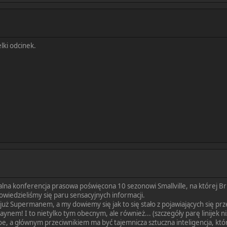
elki odcinek.
alna konferencja prasowa poświęcona 10 sezonowi Smallville, na której Bri
owiedzieliśmy się paru sensacyjnych informacji.
 już Supermanem, a my dowiemy się jak to się stało z pojawiających się pr
ynem! I to nietylko tym obecnym, ale również... (szczegóły parę linijek ni
loe, a głównym przeciwnikiem ma być tajemnicza sztuczna inteligencja, kt