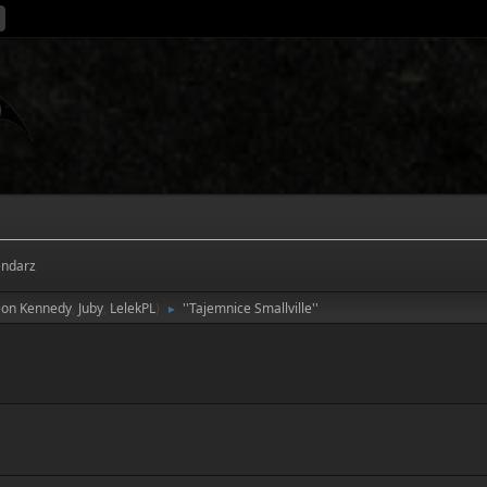
endarz
eon Kennedy
,
Juby
,
LelekPL
)
''Tajemnice Smallville''
►