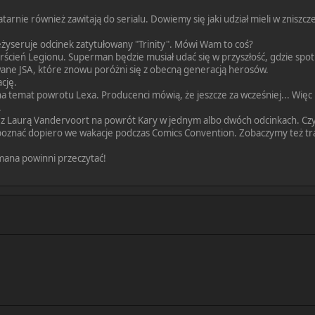
Latarnie również zawitają do serialu. Dowiemy się jaki udział mieli w znis
!
eżyseruje odcinek zatytułowany "Trinity". Mówi Wam to coś?
erścień Legionu. Superman będzie musiał udać się w przyszłość, gdzie spo
ne JSA, które znowu poróżni się z obecną generacją herosów.
cję.
na temat powrotu Lexa. Producenci mówią, że jeszcze za wcześniej... Więc 
.
e z Laurą Vandervoort na powrót Kary w jednym albo dwóch odcinkach. Cz
oznać dopiero we wakacje podczas Comics Convention. Zobaczymy też tra
mana powinni przeczytać!