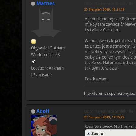
Mathes
Odp: ''Tajemnice Smallville''
25 Sierpień 2009, 16:21:19
A jednak nie będzie Batmana.
miałby tam zawadzić? Nawet 
by tylko z Clarkiem.
W mojej wizji akcja takowyc
że Bruce jest Batmanem. Gdy
Obywatel Gotham
musieliby by się wysilić fiz
Wiadomości: 63
dałby się po jednym ciosie p
też Zeiss. Natomiast od str
Location: Arkham
tak bym to widział.
IP zapisane
Pozdrawiam.
http://forums.superherohype
Adolf
Odp: ''Tajemnice Smallville''
27 Sierpień 2009, 17:15:24
Świerze newsy. Nie będzie p
Spoiler