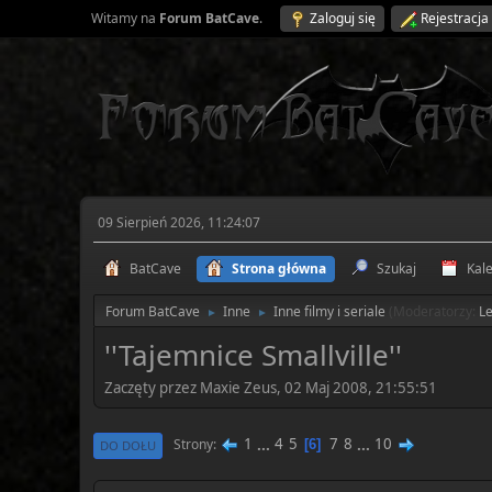
Witamy na
Forum BatCave
.
Zaloguj się
Rejestracja
09 Sierpień 2026, 11:24:07
BatCave
Strona główna
Szukaj
Kal
Forum BatCave
Inne
Inne filmy i seriale
(Moderatorzy:
L
►
►
''Tajemnice Smallville''
Zaczęty przez Maxie Zeus, 02 Maj 2008, 21:55:51
1
...
4
5
7
8
...
10
Strony
6
DO DOŁU