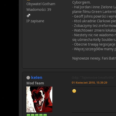
Cyborgiem.
Obywatel Gotham
- Hal Jordan i inne Zielone 
Wiadomości: 39
planie filmu Green Lantern
- Geoff Johns powróci i wyr
IP zapisane
- Ktoś ukradnie Clarkowi pi
- Zobaczymy też zreformowa
- Watchtower zmieni lokaliza
- Niestety nic nie wiadomo 
się uśmiecha Kelly Soulders
- Obecnie trwają negocjacj
- Więcej szczegółów mamy p
Najnowsze newsy. Fani Bat
kelen
Odp: ''Tajemnice Smallville''
01 Kwiecień 2010, 15:39:29
Mod Team