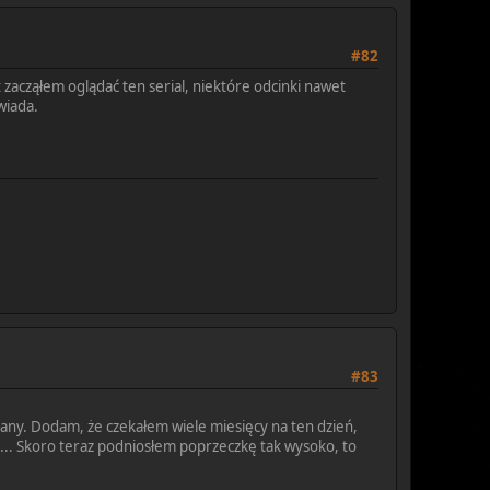
#82
t zacząłem oglądać ten serial, niektóre odcinki nawet
wiada.
#83
any. Dodam, że czekałem wiele miesięcy na ten dzień,
... Skoro teraz podniosłem poprzeczkę tak wysoko, to