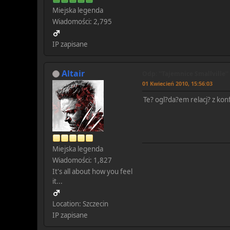
Miejska legenda
Wiadomości: 2,795
IP zapisane
Altair
Odp: ''Tajemnice Smallville''
01 Kwiecień 2010, 15:56:03
Te? ogl?da?em relacj? z kon
Miejska legenda
Wiadomości: 1,827
It's all about how you feel
it...
Location: Szczecin
IP zapisane