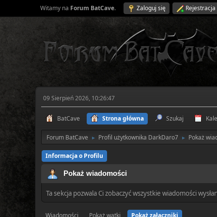
Witamy na
Forum BatCave
.
Zaloguj się
Rejestracja
09 Sierpień 2026, 10:26:47
BatCave
Strona główna
Szukaj
Kal
Forum BatCave
Profil użytkownika DarkDaro7
Pokaż wia
►
►
Informacja o Profilu
Pokaż wiadomości
Ta sekcja pozwala Ci zobaczyć wszystkie wiadomości wysła
Wiadomości
Pokaż wątki
Pokaż załączniki