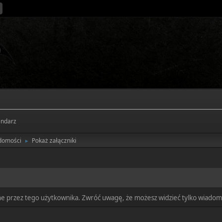
endarz
domości
Pokaż załączniki
►
ne przez tego użytkownika. Zwróć uwagę, że możesz widzieć tylko wiadomo