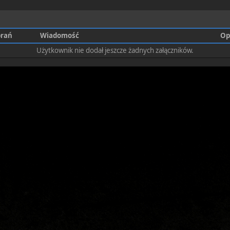
rań
Wiadomość
Op
Użytkownik nie dodał jeszcze żadnych załączników.