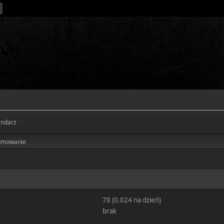
endarz
umowanie
78 (0.024 na dzień)
brak