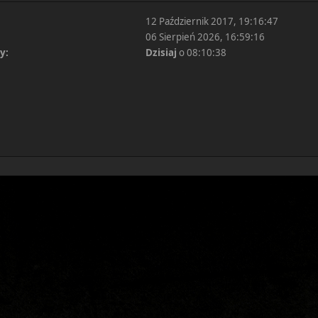
12 Październik 2017, 19:16:47
06 Sierpień 2026, 16:59:16
y:
Dzisiaj
o 08:10:38