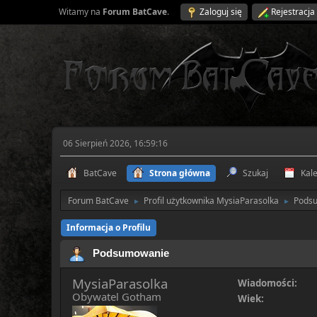
Witamy na
Forum BatCave
.
Zaloguj się
Rejestracja
06 Sierpień 2026, 16:59:16
BatCave
Strona główna
Szukaj
Kal
Forum BatCave
Profil użytkownika MysiaParasolka
Pods
►
►
Informacja o Profilu
Podsumowanie
MysiaParasolka
Wiadomości:
Obywatel Gotham
Wiek: