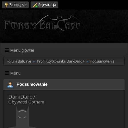
Zaloguj się
Rejestracja
Menu główne
Forum BatCave
Profil użytkownika DarkDaro7
Podsumowanie
►
►
Menu
Podsumowanie
DarkDaro7
Obywatel Gotham