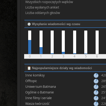
Wszystkich rozpoczętych wątków
Liczba wysłanych ankiet
Liczba oddanych głosów
Wysyłanie wiadomości wg czasu
0
1
2
3
4
5
6
Najpopularniejsze działy wg wiadomości
Inne komiksy
42
Offtopic
28
Uniwersum Batmana
26
Ogólnie o Batmanie
25
Inne filmy i seriale
24
Wasza twórczość
22