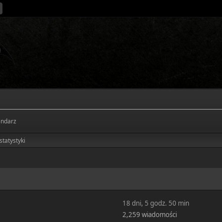
endarz
statystyki
18 dni, 5 godz. 50 min
2,259 wiadomości