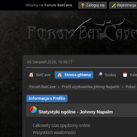
Witamy na
Forum BatCave
.
Zaloguj się
Rejestracja
06 Sierpień 2026, 16:36:17
BatCave
Strona główna
Szukaj
Kal
Forum BatCave
Profil użytkownika Johnny Napalm
Pokaż 
►
►
Informacja o Profilu
Statystyki ogólne - Johnny Napalm
Całkowity czas spędzony online
Wszystkich wiadomości