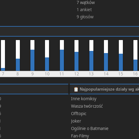
7 wątków
1 ankiet
9 głosów
7
8
9
10
11
12
13
14
15
16
Najpopularniejsze działy wg a
0
Inne komiksy
9
Wasza twórczość
5
Offtopic
1
Joker
1
Ogólnie o Batmanie
6
Fan-Filmy