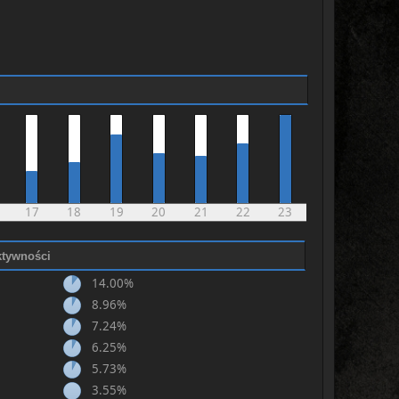
17
18
19
20
21
22
23
ktywności
14.00%
8.96%
7.24%
6.25%
5.73%
3.55%