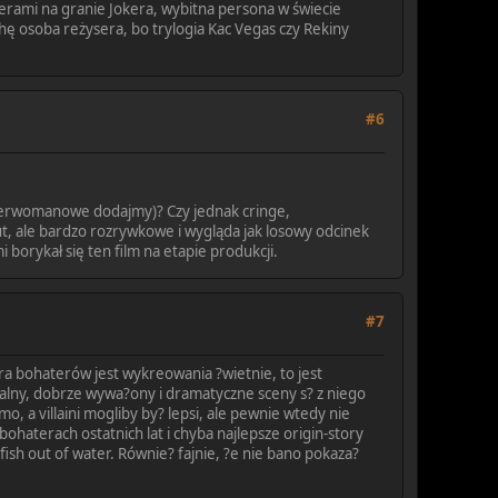
erami na granie Jokera, wybitna persona w świecie
chę osoba reżysera, bo trylogia Kac Vegas czy Rekiny
#6
onderwomanowe dodajmy)? Czy jednak cringe,
t, ale bardzo rozrywkowe i wygląda jak losowy odcinek
 borykał się ten film na etapie produkcji.
#7
ra bohaterów jest wykreowania ?wietnie, to jest
alny, dobrze wywa?ony i dramatyczne sceny s? z niego
o, a villaini mogliby by? lepsi, ale pewnie wtedy nie
haterach ostatnich lat i chyba najlepsze origin-story
ish out of water. Równie? fajnie, ?e nie bano pokaza?