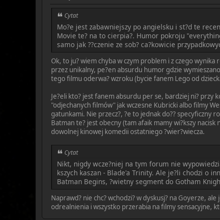
Cytat
Mo?e jest zabawniejszy po angielsku i st?d te rece
Movie te? na to cierpia?. Humor pokroju "everythin
samo jak ??czenie ze sob? ca?kowicie przypadkowyc
Ok, to ju? wiem chyba w czym problem i z czego wynika 
przez unikalny, pe?en absurdu humor gdzie wymieszano n
tego filmu oderwa? wzroku (bycie fanem Lego od dziec
Je?eli kto? jest fanem absurdu per se, bardziej ni? przy
"odjechanych filmów" jak wczesne Kubricki albo filmy W
gatunkami. Nie przecz?, ?e to jednak do?? specyficzny 
Batman te? jest obecny (tam afaik mamy wi?kszy nacisk n
dowolnej kinowej komedii ostatniego ?wier?wiecza.
Cytat
Nikt, nigdy wcze?niej na tym forum nie wypowiedzi
kszych kaszan - Blade'a Trinity. Ale je?li chodzi o 
Batman Begins, ?wietny segment do Gotham Knigh
Naprawd? nie chc? wchodzi? w dyskusj? na Goyerze, ale j
odrealnienia i wszystko przerabia na filmy sensacyjne, k