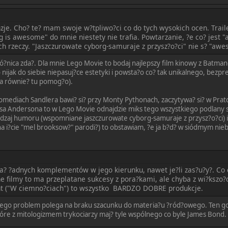
nzje. Cho? te? mam swoje w?tpliwo?ci co do tych wysokich ocen. Trai
g is awesome" do mnie niestety nie trafia. Powtarzanie, ?e co? jest
h rzeczy. "Jaszczurowate cyborg-samuraje z przysz?o?ci" nie s? "awes
ró?nica zda?. Dla mnie Lego Movie to bodaj najlepszy film kinowy z Batm
ijak do siebie niepasuj?ce estetyki i powsta?o co? tak unikalnego, bez
ka równie? tu pomog?o).
 komediach Sandlera bawi? si? przy Monty Pythonach, zaczytywa? si? w Pratc
esa Andersona to w Lego Movie odnajdzie miks tego wszystkiego podlany so
rodzaj humoru (wspomniane jaszczurowate cyborg-samuraje z przysz?o?ci) i
a i?cie "mel brooksow?" parodi?) to obstawiam, ?e ja b?d? w siódmym niebi
a? ?adnych komplementów w jego kierunku, nawet je?li zas?u?y?. Co d
inne filmy to ma przeplatane sukcesy z pora?kami, ale chyba z wi?kszo?
t ("W ciemno?ciach") to wszystko BARDZO DOBRE produkcje.
ego problem polega na braku szacunku do materia?u ?ród?owego. Ten go?? z
tóre z mitologizmem trykociarzy maj? tyle wspólnego co byle James Bond. I