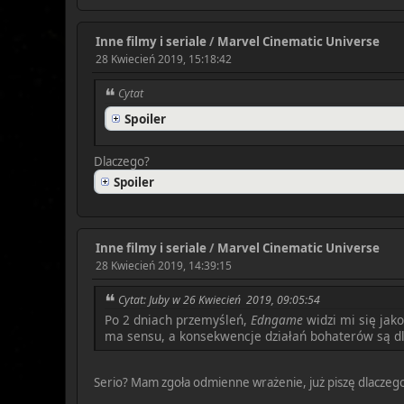
Inne filmy i seriale
/
Marvel Cinematic Universe
28 Kwiecień 2019, 15:18:42
Cytat
Spoiler
Dlaczego?
Spoiler
Inne filmy i seriale
/
Marvel Cinematic Universe
28 Kwiecień 2019, 14:39:15
Cytat: Juby w 26 Kwiecień 2019, 09:05:54
Po 2 dniach przemyśleń,
Edngame
widzi mi się jako
ma sensu, a konsekwencje działań bohaterów są dla
Serio? Mam zgoła odmienne wrażenie, już piszę dlaczeg