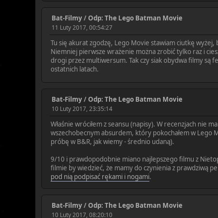
Bat-Filmy
/
Odp: The Lego Batman Movie
11 Luty 2017, 00:54:27
Tu się akurat zgodzę, Lego Movie stawiam ciutkę wyżej,
Niemniej pierwsze wrażenie można zrobić tylko raz i cies
drogi przez multiwersum. Tak czy siak obydwa filmy są 
ostatnich latach.
Bat-Filmy
/
Odp: The Lego Batman Movie
10 Luty 2017, 23:35:14
Właśnie wróciłem z seansu (napisy). W recenzjach nie m
wszechobecnym absurdem, który pokochałem w Lego Movie
próbę w B&R, jak wiemy - średnio udaną).
9/10 i prawdopodobnie miano najlepszego filmu z Nietop
filmie by wiedzieć, że mamy do czynienia z prawdziwą per
pod nią podpisać rękami i nogami
.
Bat-Filmy
/
Odp: The Lego Batman Movie
10 Luty 2017, 08:20:10