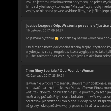
Póki co jestem umiarkowanym optymistą, bo Joker wygląd
filmu i chyba każdy kto widział "Mistrza" czy choćby nie
Wojny to nie są na pewno wybitne filmy, ale jeśli to jego
Justice League
/
Odp: Wrażenia po seansie "Justice 
16 Listopad 2017, 09:34:27
To ja mam pytanko
, bo sam się na film wybieram dopi
Czy film ten może dać chociaż trochę frajdy i czystego
snyderyzmy i degrengolada, która wygląda jako tako tyl
JL: The Animated Series z CN, a to jest już jakaśtam rek
Inne filmy i seriale
/
Odp: Wonder Woman
02 Czerwiec 2017, 23:39:21
Ja w?a?nie wróci?em z seansu. Bawi?em si? doskonale, na
naprawd? bardzo komiksowa Diana, a Trevor Pine'a mome
wyzute (i dobrze, bo nic tak nie psuje powa?nych scen jak
mo?na by po?wi?ci? tyle czasu bohaterom, wi?c wybaczam.
od czasów pierwszego Iron Mana. Oddaje w pe?ni sprawied
si? grozy i okropie?stwa wojny przez co fina?, a w zasa