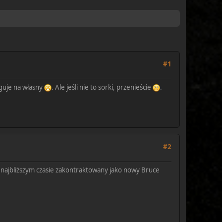
#1
uguje na własny
. Ale jeśli nie to sorki, przenieście
.
#2
w najbliższym czasie zakontraktowany jako nowy Bruce