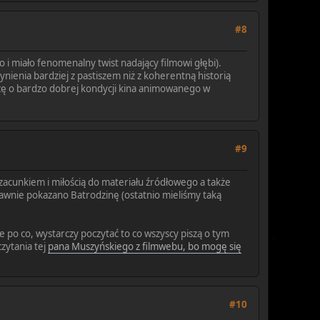
#8
i miało fenomenalny twist nadający filmowi głębi).
nienia bardziej z pastiszem niż z koherentną historią
ezę o bardzo dobrej kondycji kina animowanego w
#9
zacunkiem i miłością do materiału źródłowego a także
awnie pokazano Batrodzinę (ostatnio mieliśmy taką
 po co, wystarczy poczytać to co wszyscy piszą o tym
zytania tej
pana Muszyńskiego z filmwebu, bo mogę się
#10