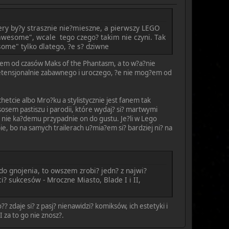
lery by?y strasznie nie?mieszne, a pierwszy LEGO
 "awesome", wcale tego czego? takim nie czyni. Tak
ome" tylko dlatego, ?e s? dziwne
anem od czasów Maks of the Phantasm, a to w?a?nie
pretensjonalnie zabawnego i uroczego, ?e nie mog?em od
hetcie albo Mro?ku a stylistycznie jest fanem tak
sem pastiszu i parodii, które wydaj? si? martwymi
 nie ka?demu przypadnie on do gustu. Je?li w Lego
e, bo na samych trailerach u?mia?em si? bardziej ni? na
o gnojenia, to owszem zrobi? jedn? z najwi?
ci? sukcesów - Mroczne Miasto, Blade I i II,
daje si? z pasj? nienawidzi? komiksów, ich estetyki i
 za to go nie znosz?.