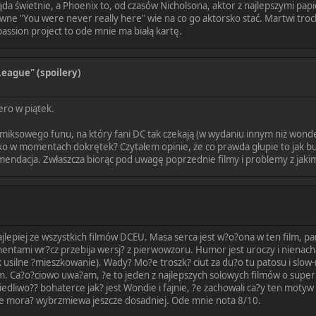
a świetnie, a Phoenix to, od czasów Nicholsona, aktor z najlepszymi papi
dawne "You were never really here" wie na co go aktorsko stać. Martwi tro
 passion project to ode mnie ma białą kartę.
League" (spoilery)
ero w piątek.
 komiksowego funu, na który fani DC tak czekają (w wydaniu innym niż w
ko w momentach dokrętek? Czytałem opinie, że co prawda głupie to jak bu
omendacja. Zwłaszcza biorąc pod uwagę poprzednie filmy i problemy z jakimi
jlepiej ze wszystkich filmów DCEU. Masa serca jest w?o?ona w ten film, pa
ntami wr?cz przebija wersj? z pierwowzoru. Humor jest uroczy i nienach
 usilne ?mieszkowanie). Wady? Mo?e troszk? ciut za du?o tu patosu i slow-m
 Ca?o?ciowo uwa?am, ?e to jeden z najlepszych solowych filmów o superbo
liwo?? bohaterce jak? jest Wondie i fajnie, ?e zachowali ca?y ten motyw f
dzie mora? wybrzmiewa jeszcze dosadniej. Ode mnie nota 8/10.