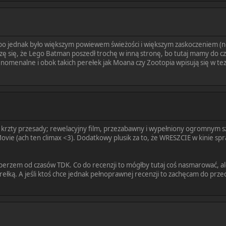
 bo jednak było większym powiewem świeżości i większym zaskoczeniem (no 
zę się, że Lego Batman poszedł trochę w inną stronę, bo tutaj mamy do czy
fenomenalne i obok takich perełek jak Moana czy Zootopia wpisują się w t
a krzty przesady; rewelacyjny film, przezabawny i wypełniony ogromnym s
 (ach ten climax <3). Dodatkowy plusik za to, że WRESZCIE w kinie spr
erzem od czasów TDK. Co do recenzji to mógłby tutaj coś nasmarować, ale
ełką. A jeśli ktoś chce jednak pełnoprawnej recenzji to zachęcam do przec