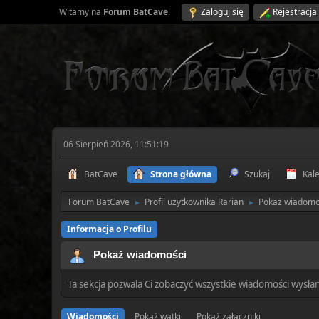
Witamy na
Forum BatCave
.
Zaloguj się
Rejestracja
06 Sierpień 2026, 11:51:19
BatCave
Strona główna
Szukaj
Kal
Forum BatCave
Profil użytkownika Rarian
Pokaż wiadomo
►
►
Informacja o Profilu
Pokaż wiadomości
Ta sekcja pozwala Ci zobaczyć wszystkie wiadomości wysła
Wiadomości
Pokaż wątki
Pokaż załączniki