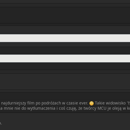
 najdurniejszy film po podróżach w czasie ever.
Takie widowisko
"
 mnie nie do wytłumaczenia i coś czuję, że twórcy MCU je oleją w ko
o.