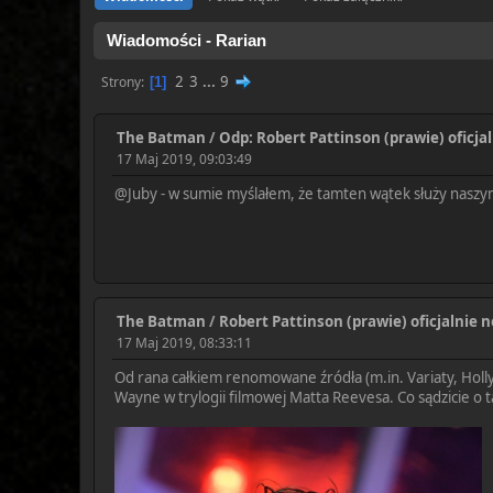
Wiadomości - Rarian
2
3
...
9
Strony
1
The Batman
/
Odp: Robert Pattinson (prawie) ofic
17 Maj 2019, 09:03:49
@Juby - w sumie myślałem, że tamten wątek służy naszym
The Batman
/
Robert Pattinson (prawie) oficjaln
17 Maj 2019, 08:33:11
Od rana całkiem renomowane źródła (m.in. Variaty, Holl
Wayne w trylogii filmowej Matta Reevesa. Co sądzicie o