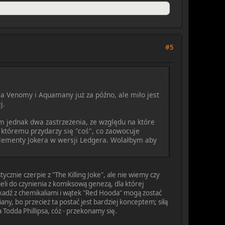
#5
 Venomy i Aquamany już za późno, ale miło jest
j.
m jednak dwa zastrzeżenia, ze względu na które
, któremu przydarzy się "coś", co zaowocuje
 elementy Jokera w wersji Ledgera. Wolałbym aby
cznie czerpie z "The Killing Joke", ale nie wiemy czy
eli do czynienia z komiksową genezą, dla której
i kadź z chemikaliami i wątek "Red Hooda" mogą zostać
ny, bo przecież ta postać jest bardziej konceptem; siłą
Todda Phillipsa, cóż - przekonamy się.