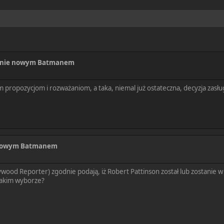
jalnie nowym Batmanem
 propozycjom i rozważaniom, a taka, niemal już ostateczna, decyzja zasł
ie nowym Batmanem
ywood Reporter) zgodnie podają, iż Robert Pattinson został lub zostanie 
 takim wyborze?