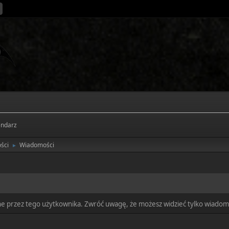
endarz
ści
Wiadomości
►
ne przez tego użytkownika. Zwróć uwagę, że możesz widzieć tylko wiadomo