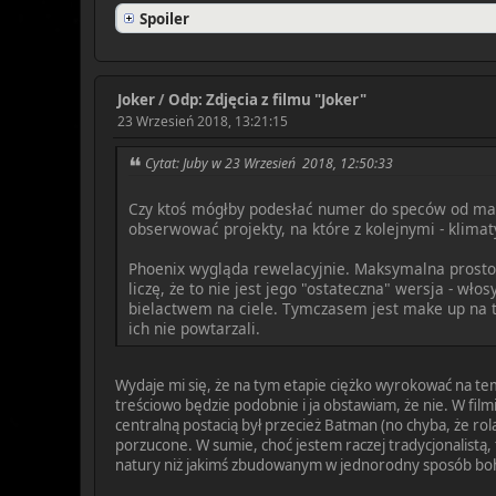
Spoiler
Joker
/
Odp: Zdjęcia z filmu "Joker"
23 Wrzesień 2018, 13:21:15
Cytat: Juby w 23 Wrzesień 2018, 12:50:33
Czy ktoś mógłby podesłać numer do speców od mar
obserwować projekty, na które z kolejnymi - klimat
Phoenix wygląda rewelacyjnie. Maksymalna prostota
liczę, że to nie jest jego "ostateczna" wersja - w
bielactwem na ciele. Tymczasem jest make up na tw
ich nie powtarzali.
Wydaje mi się, że na tym etapie ciężko wyrokować na tema
treściowo będzie podobnie i ja obstawiam, że nie. W fil
centralną postacią był przecież Batman (no chyba, że rol
porzucone. W sumie, choć jestem raczej tradycjonalistą, 
natury niż jakimś zbudowanym w jednorodny sposób bohate