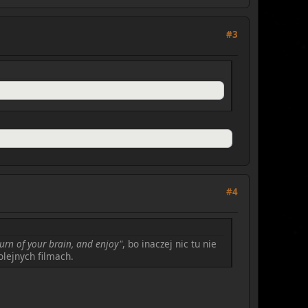
#3
#4
turn of your brain, and enjoy"
, bo inaczej nic tu nie
lejnych filmach.