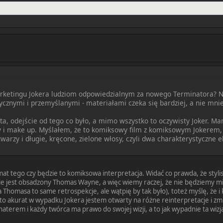
ketingu Jokera ludziom odpowiedzialnym za nowego Terminatora? Na
ycznymi i przemyślanymi - materiałami czeka się bardziej, a nie mnie
, odejście od tego co było, a mimo wszystko to oczywisty Joker. Ma
łosy i make up. Myślałem, że to komiksowy film z komiksowym Jokerem
arzy i długie, kręcone, zielone włosy, czyli dwa charakterystyczne
t tego czy będzie to komiksowa interpretacja. Widać co prawda, że stylisty
mie jest obsadzony Thomas Wayne, a więc wiemy raczej, że nie będziemy mi
a Thomasa to same retrospekcje, ale wątpię by tak było), toteż myślę, że 
to akurat w wypadku Jokera jestem otwarty na różne reinterpretacje i zmia
rem i każdy twórca ma prawo do swojej wizji, a to jak wypadnie ta wizja 