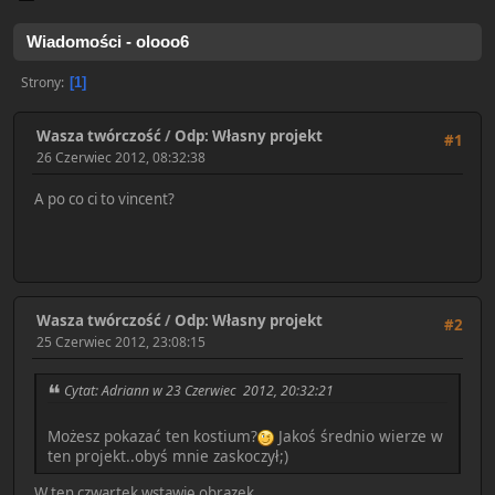
Wiadomości - olooo6
Strony
1
Wasza twórczość
/
Odp: Własny projekt
#1
26 Czerwiec 2012, 08:32:38
A po co ci to vincent?
Wasza twórczość
/
Odp: Własny projekt
#2
25 Czerwiec 2012, 23:08:15
Cytat: Adriann w 23 Czerwiec 2012, 20:32:21
Możesz pokazać ten kostium?
Jakoś średnio wierze w
ten projekt..obyś mnie zaskoczył;)
W ten czwartek wstawię obrazek.