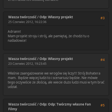
Wasza twórczość
/
Odp: Własny projekt
#3
25 Czerwiec 2012, 16:22:36
Adriann!
Mam projekt stroju i strój, ale pamiętaj, że chodzi tu o
naśladowce!
Wasza twórczość
/
Odp: Własny projekt
#4
23 Czerwiec 2012, 19:23:45
Właśnie zaangażowanie we wrogów się liczy!!! Strój Bohatera
mam. Będzie więcej ludzi to i scenariusz będzie. Nie mówie
tego oczywiście ze złością, ale wiecie dużo ludzi musi w tym brać
udział.
Wasza twórczość
/
Odp: Odp: Twórzmy własne Fan
#5
Filmy