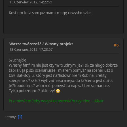
15 Czerwiec 2012, 14:22:21
Kostium to ja sam już mam i mogę ci wysłać szkic.
Wasza twórczość
/
Własny projekt
#6
13 Czerwiec 2012, 17:23:57
S?uchajcie.
W?asny fanfilm nie jest czym? trudnym, je?li si? za niego dobrze
zabra?. Ja pisz? scenariusze i mia?em pomys? na scenariusz o
tzw. Bat-Boy'u, który jest na?ladownikiem Robina. Efekty
specjalne si? sk?d? wytrza?nie,a miejsc do kr?cenia jest du?o.
Je?li podoba si? wam mój pomys? to napisz? ten scenariusz.
Tylko potrzebni s? aktorzy!
Przenios?em ?eby wszystko pozosta?o czytelne. - Altair
Strony
1