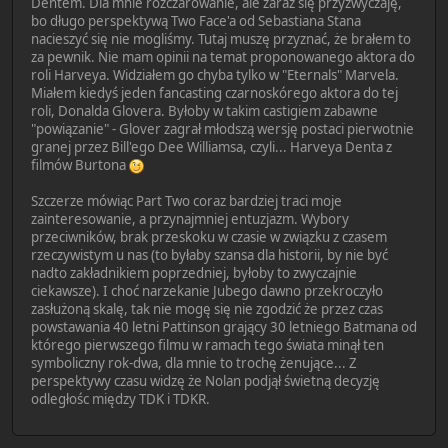
Dentem. Dla mnie rozczarowanie, ale zaraz się przyzwyczaję,
bo długo perspektywą Two Face'a od Sebastiana Stana
nacieszyć się nie mogliśmy. Tutaj muszę przyznać, że brałem to
za pewnik. Nie mam opinii na temat proponowanego aktora do
roli Harveya. Widziałem go chyba tylko w "Eternals" Marvela.
Miałem kiedyś jeden fancasting czarnoskórego aktora do tej
roli, Donalda Glovera. Byłoby w takim castigiem zabawne
"powiązanie" - Glover zagrał młodszą wersję postaci pierwotnie
granej przez Bill'ego Dee Williamsa, czyli... Harveya Denta z
filmów Burtona
Szczerze mówiąc Part Two coraz bardziej traci moje
zainteresowanie, a przynajmniej entuzjazm. Wybory
przeciwników, brak przeskoku w czasie w związku z czasem
rzeczywistym u nas (to byłaby szansa dla historii, by nie być
nadto zakładnikiem poprzedniej, byłoby to zwyczajnie
ciekawsze). I choć narzekanie Jubego dawno przekroczyło
zasłużoną skalę, tak nie mogę się nie zgodzić że przez czas
powstawania 40 letni Pattinson grający 30 letniego Batmana od
którego pierwszego filmu w ramach tego świata minął ten
symboliczny rok-dwa, dla mnie to trochę żenujące... Z
perspektywy czasu widzę że Nolan podjął świetną decyzję
odległośc między TDK i TDKR.