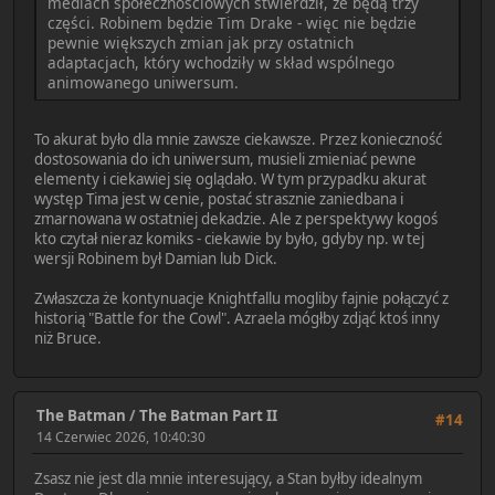
mediach społecznościowych stwierdził, że będą trzy
części. Robinem będzie Tim Drake - więc nie będzie
pewnie większych zmian jak przy ostatnich
adaptacjach, który wchodziły w skład wspólnego
animowanego uniwersum.
To akurat było dla mnie zawsze ciekawsze. Przez konieczność
dostosowania do ich uniwersum, musieli zmieniać pewne
elementy i ciekawiej się oglądało. W tym przypadku akurat
występ Tima jest w cenie, postać strasznie zaniedbana i
zmarnowana w ostatniej dekadzie. Ale z perspektywy kogoś
kto czytał nieraz komiks - ciekawie by było, gdyby np. w tej
wersji Robinem był Damian lub Dick.
Zwłaszcza że kontynuacje Knightfallu mogliby fajnie połączyć z
historią "Battle for the Cowl". Azraela mógłby zdjąć ktoś inny
niż Bruce.
The Batman
/
The Batman Part II
#14
14 Czerwiec 2026, 10:40:30
Zsasz nie jest dla mnie interesujący, a Stan byłby idealnym