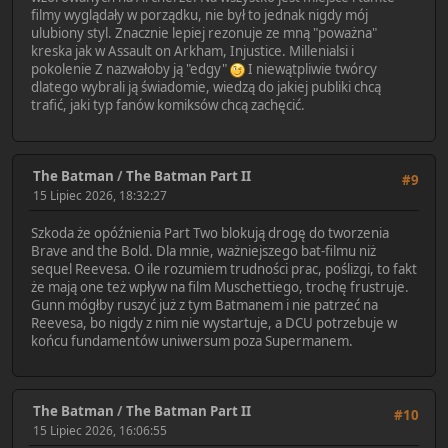
filmy wyglądały w porządku, nie był to jednak nigdy mój
ulubiony styl. Znacznie lepiej rezonuje ze mną "poważna"
kreska jak w Assault on Arkham, Injustice. Millenialsi i
pokolenie Z nazwałoby ją "edgy"
I niewątpliwie twórcy
dlatego wybrali ją świadomie, wiedzą do jakiej publiki chcą
trafić, jaki typ fanów komiksów chcą zachęcić.
The Batman
/
The Batman Part II
#9
15 Lipiec 2026, 18:32:27
Szkoda że opóźnienia Part Two blokują drogę do tworzenia
Brave and the Bold. Dla mnie, ważniejszego bat-filmu niż
sequel Reevesa. O ile rozumiem trudności prac, poślizgi, to fakt
że mają one też wpływ na film Muschettiego, trochę frustruje.
Gunn mógłby ruszyć już z tym Batmanem i nie patrzeć na
Reevesa, bo nigdy z nim nie wystartuje, a DCU potrzebuje w
końcu fundamentów uniwersum poza Supermanem.
The Batman
/
The Batman Part II
#10
15 Lipiec 2026, 16:06:55