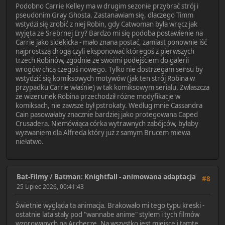
Podobno Carrie Kelley ma w drugim sezonie przybrać strój i
pseudonim Gray Ghosta. Zastanawiam się, dlaczego Timm
wstydzi się zrobić z niej Robin, gdy Catwoman była wręcz jak
wyjęta ze Srebrnej Ery? Bardzo mi się podoba postawienie na
Carrie jako sidekicka - mało znana postać, zamiast ponownie iść
najprostszą drogą czyli eksponować któregoś z pierwszych
trzech Robinów, zgodnie ze swoimi podejściem do galerii
wrogów chcą czegoś nowego. Tylko nie dostrzegam sensu by
wstydzić się komiksowych motywów (jak ten strój Robina w
przypadku Carrie właśnie) w tak komiksowym serialu. Zwłaszcza
że wizerunek Robina przechodził różne modyfikacje w
komiksach, nie zawsze był pstrokaty. Według mnie Cassandra
Cain pasowałaby znacznie bardziej jako protegowana Caped
Crusadera. Niemówiąca córka wytrawnych zabójców, byłaby
wyzwaniem dla Alfreda który już z samym Brucem miewa
niełatwo.
Bat-Filmy
/
Batman: Knightfall - animowana adaptacja
#8
25 Lipiec 2026, 00:41:43
Świetnie wygląda ta animacja. Brakowało mi tego typu kreski -
ostatnie lata stały pod "wannabe anime" stylem i tych filmów
wzorowanych na Archerze. Na wszystko jest miejsce i tamte