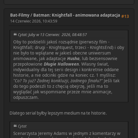
Bat-Filmy
/
Batman: Knightfall - animowana adaptacja
#13
14 Czerwiec 2026, 10:43:59
Cytat: Juby w 13 Czerwiec 2026, 08:48:57
Oby to podzielili jakoś rozsądnie (pierwszy film -
Knigthfall; drugi - Knightquest, trzeci - KnightsEnd) i oby
nie było to wplątane w jakieś obecne uniwersum
animowane, jak adaptacje
Husha
, lub bezsensownie
przepołowione
Długie Halloween
. Własny świat,
indywidualny dla tej serii design i konkretnie oddane
historie, a nie odcinki gdzie na koniec cz. 1 myślisz:
"Co? To już? Żadnej konkluzji, żadnego finału?"
Jeśli tak
do tego podeszli to z chęcią obejrzę, jeśli ma to
wyglądać jak wspomniane przeze mnie animacje,
odpuszczam.
Dlatego serial byłby lepszym medium na te historie.
Cytat
Scenarzysta Jeremy Adams w jednym z komentarzy w