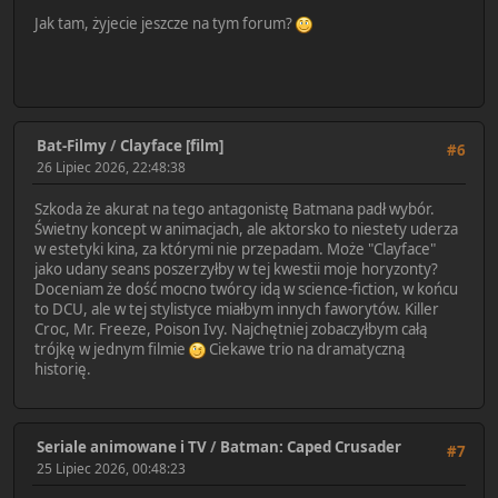
Jak tam, żyjecie jeszcze na tym forum?
Bat-Filmy
/
Clayface [film]
#6
26 Lipiec 2026, 22:48:38
Szkoda że akurat na tego antagonistę Batmana padł wybór.
Świetny koncept w animacjach, ale aktorsko to niestety uderza
w estetyki kina, za którymi nie przepadam. Może "Clayface"
jako udany seans poszerzyłby w tej kwestii moje horyzonty?
Doceniam że dość mocno twórcy idą w science-fiction, w końcu
to DCU, ale w tej stylistyce miałbym innych faworytów. Killer
Croc, Mr. Freeze, Poison Ivy. Najchętniej zobaczyłbym całą
trójkę w jednym filmie
Ciekawe trio na dramatyczną
historię.
Seriale animowane i TV
/
Batman: Caped Crusader
#7
25 Lipiec 2026, 00:48:23