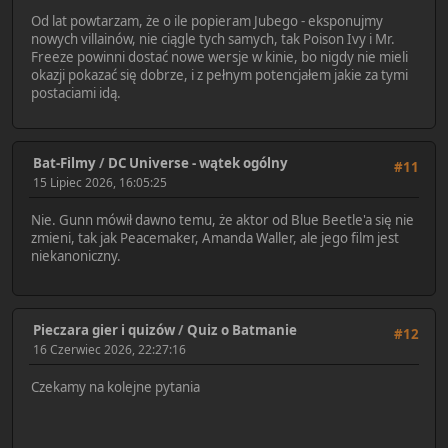
Od lat powtarzam, że o ile popieram Jubego - eksponujmy
nowych villainów, nie ciągle tych samych, tak Poison Ivy i Mr.
Freeze powinni dostać nowe wersje w kinie, bo nigdy nie mieli
okazji pokazać się dobrze, i z pełnym potencjałem jakie za tymi
postaciami idą.
Bat-Filmy
/
DC Universe - wątek ogólny
#11
15 Lipiec 2026, 16:05:25
Nie. Gunn mówił dawno temu, że aktor od Blue Beetle'a się nie
zmieni, tak jak Peacemaker, Amanda Waller, ale jego film jest
niekanoniczny.
Pieczara gier i quizów
/
Quiz o Batmanie
#12
16 Czerwiec 2026, 22:27:16
Czekamy na kolejne pytania