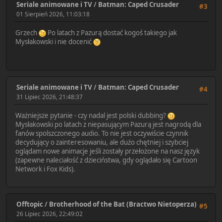
Seriale animowane i TV
/
Batman: Caped Crusader
#3
01 Sierpień 2026, 11:03:18
Grzech
Po latach z Pazurą dostać kogoś takiego jak
Mysłakowski i nie docenić
Seriale animowane i TV
/
Batman: Caped Crusader
#4
31 Lipiec 2026, 21:48:37
Ważniejsze pytanie - czy nadal jest polski dubbing?
Mysłakowski po latach z niepasującym Pazurą jest nagrodą dla
fanów spolszczonego audio. To nie jest oczywiście czynnik
decydujący o zainteresowaniu, ale dużo chętniej i szybciej
oglądam nowe animacje jeśli zostały przełożone na nasz język
(zapewne naleciałość z dzieciństwa, gdy oglądało się Cartoon
Network i Fox Kids).
Offtopic
/
Brotherhood of the Bat (Bractwo Nietoperza)
#5
26 Lipiec 2026, 22:49:02