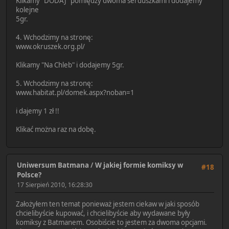
Klikamy "DODAJ" pomiędzy dwoma serduszkami i dodajemy
kolejne
5gr.
4. Wchodzimy na stronę:
www.okruszek.org.pl/
Klikamy "Na Chleb" i dodajemy 5gr.
5. Wchodzimy na stronę:
www.habitat.pl/domek.aspx?noban=1
i dajemy 1 zł !!
Klikać można raz na dobę.
Uniwersum Batmana
/
W jakiej formie komiksy w
#18
Polsce?
17 Sierpień 2010, 16:28:30
Założyłem ten temat ponieważ jestem ciekaw w jaki sposób
chcielibyście kupować, i chcielibyście aby wydawane były
komiksy z Batmanem. Osobiście to jestem za dwoma opcjami.