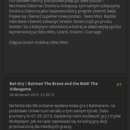
i co ciekawe twórcy postanowili połączyć dwie postaci -
Normana Osborna i Doctora Octopusa, tym samym zobaczymy
Doctora Osborna jako naukowca który pragnie zmienić świat.
Pojawi się również zupełnie nowa postaci - Swiss Miss. Będzie
nam dane również zobaczyć Sinister Seven (czyli po prostu
Sinister Six z kolejnym członkiem) w której w skład wejdą oprócz
wymienionej już Miss Wiss, Lizard, Kraven, i Carnage.
Zdjęcia Green Goblina i Miss Wiss:
Bat-Gry
/
Batman The Brave and the Bold: The
#7
Videogame
04 Wrzesień 2010, 21:35:13
Na Nintendo Wii zostanie wydana nowa gra z Batmanem, na
podstawie Uniwersum serialu o tym samym tytule. Data
premiery to 07.09.2010, będziemy mieli możliwość gry z trybie
Multiplayer. Jak na razie zapowiada się na luźną grę akcji
przeznaczoną dla młodszych graczy.