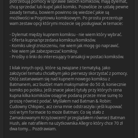
potrzebują pomocy w sprawie swoich komiksów, mają dylemat,
chcą sprzedać lub kupić jakiś komiks. Pozwólcie że ustalę pewne
zasady tematu, bowiem powinno się wiedzieć jakie są
możliwości w Pogotowiu komiksowym. Po prostu prezentuje
wam zestaw opcji którymi możecie się posługiwać w temacie:
- Dylemat między kupnem komiksu - nie wiem który wybrać.
- Oferta kupna/sprzedana komiksu/komiksów.
- Komiks uległ zniszczeniu, nie wiem jak mogę go naprawić.
- Nie wiem jak zabezpieczać komiksy.
- Prośby o linki do interesujący transakcji w postaci komiksów.
I kilak innych opcji, które są związane z tematyką. Jako
założyciel tematu chciałbym jako pierwszy skorzystać z pomocy.
Otóż zastanawiam się nad kupnem nowego komiksu z
Batmanem, acz budżet mam maksymalnie do 50 zł, koniecznie
komiks po polsku. Jeśli znacie jakieś tytuły przy których cena
kupna kilka komiksów osiągnie podaną przeze mnie sumę to
proszę również podać. Myślałem nad Batman & Robin:
Cudowny Chłopiec, acz cena mnie odstraszyła i jeśli kupować
coś w tym formacie to może Batman: Co się stało z
Zamaskowanym Krzyżowcem? przeglądałem również Batman
Hush, ale natrafiłem na użytkownika Allegro który chce 70 zł
dwa tomy... Pozdrawiam.