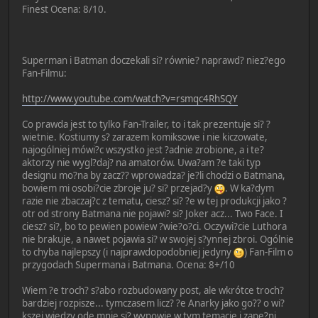
Finest Ocena: 8/10.
Superman i Batman doczekali si? równie? naprawd? niez?ego
Fan-Filmu:
http://www.youtube.com/watch?v=rsmqc4RhSQY
Co prawda jest to tylko Fan-Trailer, to i tak prezentuje si? ?
wietnie. Kostiumy s? zarazem komiksowe i nie kiczowate,
najogólniej mówi?c wszystko jest ?adnie zrobione, a i te?
aktorzy nie wygl?daj? na amatorów. Uwa?am ?e taki typ
designu mo?na by zacz?? wprowadza? je?li chodzi o Batmana,
bowiem mi osobi?cie zbroje ju? si? przejad?y
. W ka?dym
razie nie zbaczaj?c z tematu, ciesz? si? ?e w tej produkcji jako ?
otr od strony Batmana nie pojawi? si? Joker acz... Two Face. I
ciesz? si?, bo to pewien powiew ?wie?o?ci. Oczywi?cie Luthora
nie brakuje, a nawet pojawia si? w swojej s?ynnej zbroi. Ogólnie
to chyba najlepszy (i najprawdopodobniej jedyny
) Fan-Film o
przygodach Supermana i Batmana. Ocena: 8+/10
Wiem ?e troch? s?abo rozbudowany post, ale wkrótce troch?
bardziej rozpisze... tymczasem licz? ?e Anarky jako go?? o wi?
kszej wiedzy ode mnie si? wypowie w tym temacie i zape?ni