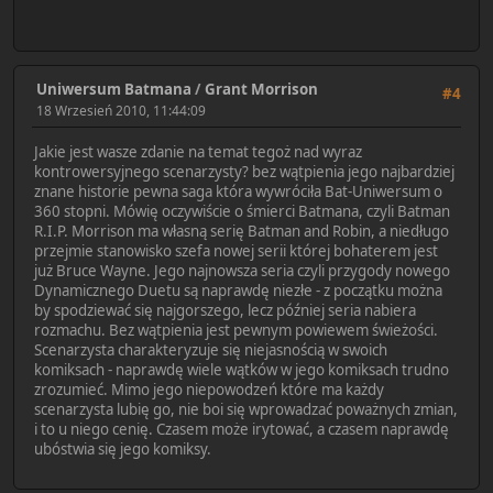
Uniwersum Batmana
/
Grant Morrison
#4
18 Wrzesień 2010, 11:44:09
Jakie jest wasze zdanie na temat tegoż nad wyraz
kontrowersyjnego scenarzysty? bez wątpienia jego najbardziej
znane historie pewna saga która wywróciła Bat-Uniwersum o
360 stopni. Mówię oczywiście o śmierci Batmana, czyli Batman
R.I.P. Morrison ma własną serię Batman and Robin, a niedługo
przejmie stanowisko szefa nowej serii której bohaterem jest
już Bruce Wayne. Jego najnowsza seria czyli przygody nowego
Dynamicznego Duetu są naprawdę niezłe - z początku można
by spodziewać się najgorszego, lecz później seria nabiera
rozmachu. Bez wątpienia jest pewnym powiewem świeżości.
Scenarzysta charakteryzuje się niejasnością w swoich
komiksach - naprawdę wiele wątków w jego komiksach trudno
zrozumieć. Mimo jego niepowodzeń które ma każdy
scenarzysta lubię go, nie boi się wprowadzać poważnych zmian,
i to u niego cenię. Czasem może irytować, a czasem naprawdę
ubóstwia się jego komiksy.