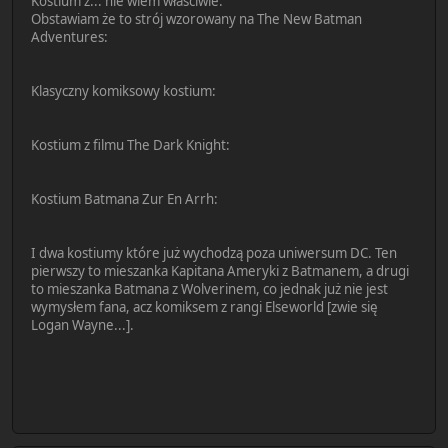
Kostium z... nie wiem właściwie.
Obstawiam że to strój wzorowany na The New Batman
Adventures:
Klasyczny komiksowy kostium:
Kostium z filmu The Dark Knight:
Kostium Batmana Zur En Arrh:
I dwa kostiumy które już wychodzą poza uniwersum DC. Ten
pierwszy to mieszanka Kapitana Ameryki z Batmanem, a drugi
to mieszanka Batmana z Wolverinem, co jednak już nie jest
wymysłem fana, acz komiksem z rangi Elseworld [zwie się
Logan Wayne...].