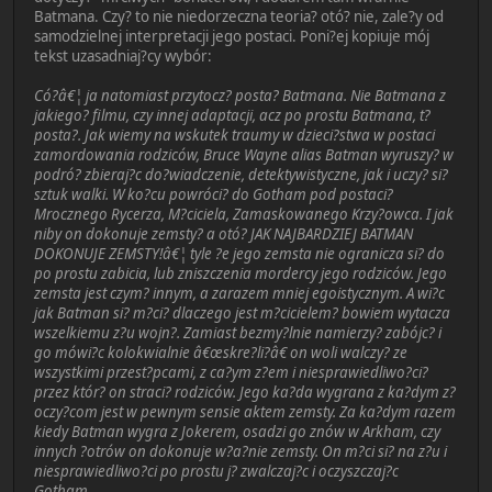
Batmana. Czy? to nie niedorzeczna teoria? otó? nie, zale?y od
samodzielnej interpretacji jego postaci. Poni?ej kopiuje mój
tekst uzasadniaj?cy wybór:
Có?â€¦ ja natomiast przytocz? posta? Batmana. Nie Batmana z
jakiego? filmu, czy innej adaptacji, acz po prostu Batmana, t?
posta?. Jak wiemy na wskutek traumy w dzieci?stwa w postaci
zamordowania rodziców, Bruce Wayne alias Batman wyruszy? w
podró? zbieraj?c do?wiadczenie, detektywistyczne, jak i uczy? si?
sztuk walki. W ko?cu powróci? do Gotham pod postaci?
Mrocznego Rycerza, M?ciciela, Zamaskowanego Krzy?owca. I jak
niby on dokonuje zemsty? a otó? JAK NAJBARDZIEJ BATMAN
DOKONUJE ZEMSTY!â€¦ tyle ?e jego zemsta nie ogranicza si? do
po prostu zabicia, lub zniszczenia mordercy jego rodziców. Jego
zemsta jest czym? innym, a zarazem mniej egoistycznym. A wi?c
jak Batman si? m?ci? dlaczego jest m?cicielem? bowiem wytacza
wszelkiemu z?u wojn?. Zamiast bezmy?lnie namierzy? zabójc? i
go mówi?c kolokwialnie â€œskre?li?â€ on woli walczy? ze
wszystkimi przest?pcami, z ca?ym z?em i niesprawiedliwo?ci?
przez któr? on straci? rodziców. Jego ka?da wygrana z ka?dym z?
oczy?com jest w pewnym sensie aktem zemsty. Za ka?dym razem
kiedy Batman wygra z Jokerem, osadzi go znów w Arkham, czy
innych ?otrów on dokonuje w?a?nie zemsty. On m?ci si? na z?u i
niesprawiedliwo?ci po prostu j? zwalczaj?c i oczyszczaj?c
Gotham.