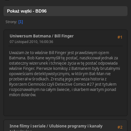
Pokaż wątki - BD96
Strony
1
Uniwersum Batmana
/
Bill Finger
#1
07 Listopad 2010, 16:00:36
Uważam że to właśnie Bill Finger jest prawdziwym ojcem
Batmana. Bob Kane wymyślił tę postać, naszkicował jednak za
ostateczny wizerunek i tchnięcie życia w tę postać odpowiada
właśnie Finger. Pierwsze komiksy z Batmanem były brutalnymi
opowieściami detektywistycznymi, w którym Bat-Man nie
przebierał w środkach. Zresztą jego pierwsza historia z
Rycerzem Ciemności czyli Detective Comics #27 jest tytułem
rozpoznawalnym na całym świecie, i skarbem wartym ponad
milion dolarów.
Inne filmy i seriale
/
Ulubione programy i kanały
#2