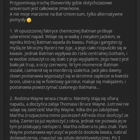
Przypominają trochę Elseworldy gdzie dotychczasowe
universum jest całkowicie zmienione.
A nie moje marzenie na Bat-Universum, tylko alternatywne
pomysły
.
1. W opuszczonej fabryce chemicznej Batman próbuje
udaremnić napad. Wdaje się w walkę z niejakim Jackiem, w
wyniku której Batman wpada do kwasu. Policja i gangsterzy
myślą że Mroczny Rycerz nie żyje, a jego ciało rozpuściło się w
kwasie. Jednak Batman wypływa do rzeki centralnej Gotham, i
w wodzie zobaczył co się stało z jego wyglądem. Jego twarz jest
biała jak trup, a oczy czerwony. W tym momencie Batman
oszalał, i zamienił się w mordercę szaleńca. Jack jako dawny
clown postanawia wyposażyć się w skromne zaplecze w kwestii
broni, ubiera się w fioletowy garnitur, maluje się makijażem, i
postanawia powstrzymać szalonego Batmana...
2. Rodzina Wayne wraca z teatru. Niestety stają się ofiarą
napadu, a złoczyńca zabija Thomasa i Bruce Wayne. Łotrowi nie
udaje się zastrzelić Marthy Wayne. Kilka dni po zabójstwie
Martha zrozpaczona mimo pocieszeń Alfreda chce skończyć ze
sobą. Zamierza już wyskoczyć z okna, jednak nie pozwala jej w
tym przelatujący nietoperz. Martha odbiera to jako znak. Pani
Wayne postanawia wyruszyć w podróż dookoła świata, nabrać
doświadczenia, i nauczyć się sztuki detektywistycznej. Po 3