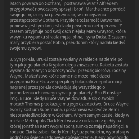
latach powraca do Gotham, i postanawia wraz z Alfredem
przygotować nowoczesny sprzęt i broń. Martha chce pomścić
swojego męża i syna i przyczynić się w zmniejszeniu
przestępczości w Gotham. Przybiera tożsamość Batwoman,
ponieważ jest tym kim jest dzięki pewnemu nietoperzowi. Z
czasem przyjmuje pod swój dach niejaką Mary Grayson, która
w wyniku wypadku straciła męża Johna, i syna Dicka. Z czasem
mary przybiera postać Robin, pseudonim który nadała kiedyś
swojemu synowi.
3. Syn Jor-Ela, Bru-El zostaje wysłany w rakiecie na ziemie po
tym jak jego planeta Krypton ulega zniszczeniu. Rakieta została
wysłana do znanych dobroczyńców i przedsiębiorców, rodziny
Wayne. Małżeństwo które same nie może mieć dzieci
przygarnia Bru-Ela, a ze specjalnej holograficznej informacji
nagranej przez Jor-Ela dowiadują się wszystkiego o
pochodzeniu ich nowego syna i jego planety. Bru-El dostaje
imię, Bruce. Kiedy Bruce Wayne dowiaduje się o swoich
mocach Thomas przekazuje mu jego dziedzictwo. Bruce Wayne
tworzy kostium Supermana, i postanawia walczyć ze złem i
niesprawiedliwościom w Gotham. W tym samym czasie, kiedy w
mieście Metropolis Clark Kent wraca z rodzicami z giełdy na
której Jonathan Kent wygrał sporą sumkę zostają napadnięci, a
rodzicie Clarka zabici. Kiedy Kent był już pełnoletni, wybrał się w
podróż po świecie i zdobywał doświadczenie. Kiedy powrócił do