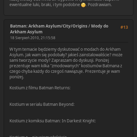
ewentualne luki, braki, i tym podobne
. Pozdrawiam.
Batman: Arkham Asylum/City/Origins
/
Mody do
#13
Arkham Asylum
18 Sierpień 2010, 21:15:58
W tym temacie będziemy dyskutować o modach do Arkham
Asylum. Jak wam się podobały? jakieś zainstalowaliście? może
sami tworzycie mody? Zapraszam do dyskusji. Poniżej
prezentuje wam kilka "zmodowanych" kostiumów Batmana z
czego chyba każdy do czegoś nawiązuje. Prezentuje je wam
poniżej.
Kostium z filmu Batman Returns:
Kostium w serialu Batman Beyond:
Kostium z komiksu Batman: In Darkest Knight: