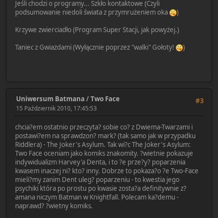
Jeśli chodzi o programy... Szkło kontaktowe (Czyli
podsumowanie niedoli świata z przymrużeniem oka
)
Krzywe zwierciadło (Program Super Stacji, jak powyżej.)
Taniec z Gwiazdami (Wyłącznie poprzez "walki" Gołoty!
)
Uniwersum Batmana
/
Two Face
#3
15 Październik 2010, 17:45:53
chcia?em ostatnio przeczyta? sobie co? z Dwiema-Twarzami i
postawi?em na sprawdzon? mark? (tak samo jak w przypadku
Riddlera) - The Joker's Asylum. Tak wi?c The Joker's Asylum:
Two Face oceniam jako komiks znakomity. ?wietnie pokazuje
indywidualizm Harvey'a Denta, i to ?e prze?y? poparzenia
kwasem inaczej ni? kto? inny. Dobrze to pokaza?o ?e Two-Face
mieli?my zanim Dent uleg? poparzeniu - to kwestia jego
psychiki która po prostu po kwasie zosta?a definitywnie z?
amana niczym Batman w Knightfall. Polecam ka?demu -
naprawd? ?wietny komiks.