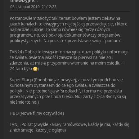
telewizyjne...
06 Listopad 2010, 21:12:23
Postanowiłem założyć taki temat bowiem jestem ciekaw na
jakich kanałach telewizyjnych najczęściej przesiadujecie, i które
najbardziej lubicie. To samo również się tyczy różnych
programów, np. coś pokroju dokumentów czy programów
publicystycznych. Na początek przedstawię swoje "podium".
TVN24 (Dobra telewizja informacyjna, dużo polityki i informacji
ze świata. Świetna jakość i zawsze są pierwsi na miejscu
zdarzenia, aż mi się przypomina włamanie na moim osiedlu - i
24 tam było
)
Super Stacja (Podobnie jak powyżej, a poza tym podchodzą z
kuriozalnym dystansem do całego świata, a zwłaszcza do
polityki. Nie przebierają w "środkach", i forma nie przerasta
przekazywanych przez nich treści. No i żarty z Ojca Rydzyka są
nieśmiertelne!)
HBO (Nowe filmy oczywiście)
TVN, i Polsat (Zwykłe kanały ramówkowe, każdy je ma, każdy się
z nich śmieje, każdy je ogląda)