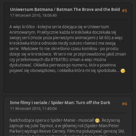
Uniwersum Batmana
/
Batman The Brave and the Bold
#5
17 Wrzesień 2010, 18:06:40
A więc krótko - kolejna seria dziejąca się w Uniwersum
Animowanym. Praktycznie każda kreskówka doczekała się
swojej serii (może poza pierwszymi animacjami z lat 60) a więc
kreskówka która odniosła niezły sukces również ma swoją
serie. Właściwie to nie określono czasu komiksu - po prostu
dzieje się w kreskówce. W serii nie przeprowadzono jakiś zmian
czy przełomowych dla BTBATBU zmian a więc można
dyskutować. Okładka pierwszego numeru, która powinna
pojawić się obowiązkowo, i okładka która mi się spodobała...
.
Inne filmy i seriale
/
Spider-Man: Turn off the Dark
#6
11 Wrzesień 2010, 11:40:04
Nadchodząca opera o Spider-Manie - musicial!
. Reżyserią
zajmuje się Julie Taymor, a w głównej roli (Spider-Man/Peter
Parker) wystąpi Reeve Carney. Film ma pokazywać genezę SM,