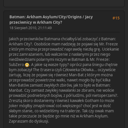
Batman: Arkham Asylum/City/Origins
/
Jacy
#15
przeciwnicy w Arkham City?
18 Sierpień 2010, 21:11:49
Jakich przeciwników Batmana chciałbyś/aś zobaczyć z Batman:
Arkham City?. Osobiście mam nadzieję że pojawi się Mr. Freeze
z którym można przeprowadzić naprawdę niezłą grę. Uciekanie
przez zamrażaniem, lub walczenie z nasłanymi przez niego
niedźwiedziami polarnymi niczym w Batman & Mr. Freeze:
SubZero
. A jakie są wasze typy? oprócz pana śniegu chętnie
bym zobaczył The Erasera czyli Człowieka Ołówka... oczywiście
żartuję, liczę że pojawi się również Man-Bat z którym można
przeprowadzić powietrzne walki, nawet mogło by być kilka
Man-Batów zamiast zwykłych zbirów, jak to było w Batman:
Manbat. Czy zamiast zwykłej nawalanki ze zbirami, nie wolicie
prowadzić podniebnych bojów, z pół ludźmi, pól nietoperzami?.
Zresztą skoro dostaniemy również kawałek Gotham to może
Joker mógłby zmajstrować coś większego? choć jest w dość
słabym stanie, co widzieliśmy na trailerze. Tak czy owak mam
takie przeczucie że będzie go mnie niż w Arkham Asylum.
Zapraszam do dyskusji.