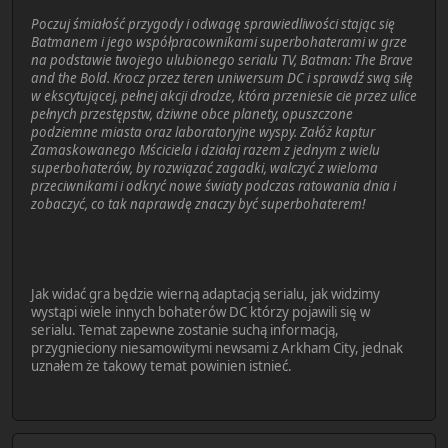
Poczuj śmiałość przygody i odwagę sprawiedliwości stając się
Batmanem i jego współpracownikami superbohaterami w grze
na podstawie twojego ulubionego serialu TV, Batman: The Brave
and the Bold. Krocz przez teren uniwersum DC i sprawdź swą siłę
w ekscytującej, pełnej akcji drodze, która przeniesie cie przez ulice
pełnych przestępstw, dziwne obce planety, opuszczone
podziemne miasta oraz laboratoryjne wyspy. Załóż kaptur
Zamaskowanego Mściciela i działaj razem z jednym z wielu
superbohaterów, by rozwiązać zagadki, walczyć z wieloma
przeciwnikami i odkryć nowe światy podczas ratowania dnia i
zobaczyć, co tak naprawdę znaczy być superbohaterem!
Jak widać gra będzie wierną adaptacją serialu, jak widzimy
wystąpi wiele innych bohaterów DC którzy pojawili się w
serialu. Temat zapewne zostanie suchą informacją,
przygnieciony niesamowitymi newsami z Arkham City, jednak
uznałem że takowy temat powinien istnieć.