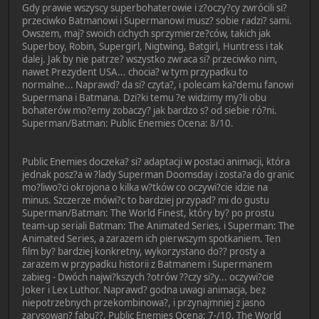
Gdy prawie wszyscy superbohaterowie i z?oczy?cy zwrócili si?
przeciwko Batmanowi i Supermanowi musz? sobie radzi? sami.
Owszem, maj? swoich cichych sprzymierze?ców, takich jak
Superboy, Robin, Supergirl, Nigtwing, Batgirl, Huntress i tak
dalej. Jak by nie patrze? wszystko zwraca si? przeciwko nim,
nawet Prezydent USA... chocia? w tym przypadku to
normalne... Naprawd? da si? czyta?, i polecam ka?demu fanowi
Supermana i Batmana. Dzi?ki temu ?e widzimy my?li obu
bohaterów mo?emy zobaczy? jak bardzo s? od siebie ró?ni.
Superman/Batman: Public Enemies Ocena: 8/10.
Public Enemies doczeka? si? adaptacji w postaci animacji, która
jednak posz?a w ?lady Superman Doomsday i zosta?a do granic
mo?liwo?ci okrojona o kilka w?tków co oczywi?cie idzie na
minus. Szczerze mówi?c to bardziej przypad? mi do gustu
Superman/Batman: The World Finest, który by? po prostu
team-up seriali Batman: The Animated Series, i Superman: The
Animated Series, a zarazem ich pierwszym spotkaniem. Ten
film by? bardziej konkretny, wykorzystano do?? prosty a
zarazem w przypadku historii z Batmanem i Supermanem
zabieg - Dwóch najwi?kszych ?otrów ??czy si?y... oczywi?cie
Joker i Lex Luthor. Naprawd? godna uwagi animacja, bez
niepotrzebnych przekombinowa?, i przynajmniej z jasno
zarysowan? fabu??. Public Enemies Ocena: 7-/10, The World