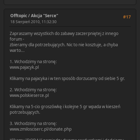
Offtopic
/
Akcja "Serce"
#17
18 Sierpień 2010, 11:32:30
Zapraszamy wszystkich do zabawy zaczerpniętej z innego
forum -
zbieramy dla potrzebujących. Nic to nie kosztuje, a chyba
warto...
1. Wchodzimy na stronę:
www.pajacyk.pl
Klikamy na pajacyka i w ten sposób dorzucamy od siebie 5 gr.
2. Wchodzimy na stronę:
www.polskieserce.pl
Klikamy na 5-cio groszówkę i kolejne 5 gr wpada w kieszeń
potrzebujących.
3. Wchodzimy na stronę:
www.zmilosciserc.pl/donate.php