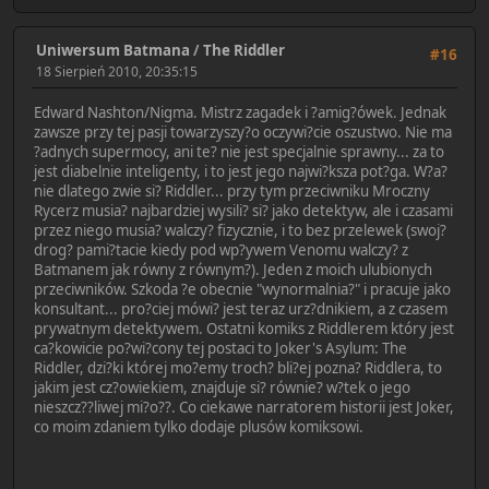
Uniwersum Batmana
/
The Riddler
#16
18 Sierpień 2010, 20:35:15
Edward Nashton/Nigma. Mistrz zagadek i ?amig?ówek. Jednak
zawsze przy tej pasji towarzyszy?o oczywi?cie oszustwo. Nie ma
?adnych supermocy, ani te? nie jest specjalnie sprawny... za to
jest diabelnie inteligenty, i to jest jego najwi?ksza pot?ga. W?a?
nie dlatego zwie si? Riddler... przy tym przeciwniku Mroczny
Rycerz musia? najbardziej wysili? si? jako detektyw, ale i czasami
przez niego musia? walczy? fizycznie, i to bez przelewek (swoj?
drog? pami?tacie kiedy pod wp?ywem Venomu walczy? z
Batmanem jak równy z równym?). Jeden z moich ulubionych
przeciwników. Szkoda ?e obecnie "wynormalnia?" i pracuje jako
konsultant... pro?ciej mówi? jest teraz urz?dnikiem, a z czasem
prywatnym detektywem. Ostatni komiks z Riddlerem który jest
ca?kowicie po?wi?cony tej postaci to Joker's Asylum: The
Riddler, dzi?ki której mo?emy troch? bli?ej pozna? Riddlera, to
jakim jest cz?owiekiem, znajduje si? równie? w?tek o jego
nieszcz??liwej mi?o??. Co ciekawe narratorem historii jest Joker,
co moim zdaniem tylko dodaje plusów komiksowi.