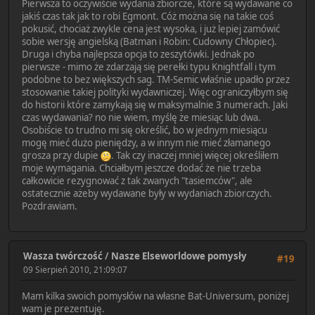
Pierwsza to oczywiście wydania zbiorcze, które są wydawane co
jakiś czas tak jak to robi Egmont. Cóż można się na takie coś
pokusić, chociaż zwykle cena jest wysoka, i już lepiej zamówić
sobie wersję angielską (Batman i Robin: Cudowny Chłopiec).
Druga i chyba najlepsza opcja to zeszytówki. Jednak po
pierwsze - mimo że zdarzają się perełki typu Knightfall i tym
podobne to bez większych sag. TM-Semic właśnie upadło przez
stosowanie takiej polityki wydawniczej. Więc ograniczyłbym się
do historii które zamykają się w maksymalnie 3 numerach. Jaki
czas wydawania? no nie wiem, myślę że miesiąc lub dwa.
Osobiście to trudno mi się określić, bo w jednym miesiącu
mogę mieć dużo pieniędzy, a w innym nie mieć złamanego
grosza przy dupie
. Tak czy inaczej mniej więcej określiłem
moje wymagania. Chciałbym jeszcze dodać że nie trzeba
całkowicie rezygnować z tak zwanych "tasiemców", ale
ostatecznie ażeby wydawane były w wydaniach zbiorczych.
Pozdrawiam.
Wasza twórczość
/
Nasze Elseworldowe pomysły
#19
09 Sierpień 2010, 21:09:07
Mam kilka swoich pomysłów na własne Bat-Universum, poniżej
wam je prezentuję.