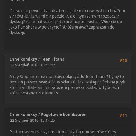
Dla was to pewnie banalna teoria, ale mimo wszystko chcia?em
si? równie? i z wami ni? podzieli?, ale i tym samym rozpocz??
dyskusj? na temat waszej interpretacji tej postaci. Widzicie go
jako Punishera w pelerynie? stró?a prawa? zapraszam do
dyskusji.
Inne komiksy
/
Teen Titans
#10
22 Sierpień 2010, 15:41:42
A czy Stephanie nie mogłaby dołączyć do Teen Titans? byłby to
pewien powiew świeżości w składzie, taki zastępca Robina (czyli
kto inny z Bat-Family) i zarazem pierwsza postać w Tytanach
która nosi znak Nietoperza.
Inne komiksy
/
Pogotowie komiksowe
#11
22 Sierpień 2010, 15:14:25
Postanowiłem założyć ten temat dla forumowiczów którzy