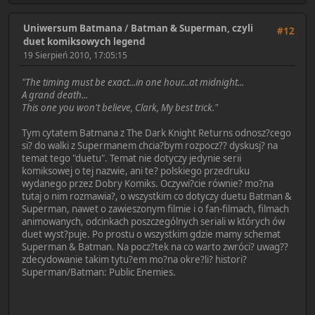
Uniwersum Batmana
/
Batman & Superman, czyli
#12
duet komiksowych legend
19 Sierpień 2010, 17:05:15
"The timing must be exact...in one hour...at midnight...
A grand death...
This one you won't believe, Clark, My best trick."
Tym cytatem Batmana z The Dark Knight Returns odnosz?cego
si? do walki z Supermanem chcia?bym rozpocz?? dyskusj? na
temat tego "duetu". Temat nie dotyczy jedynie serii
komiksowej o tej nazwie, ani te? polskiego przedruku
wydanego przez Dobry Komiks. Oczywi?cie równie? mo?na
tutaj o nim rozmawia?, o wszystkim co dotyczy duetu Batman &
Superman, nawet o zawieszonym filmie i o fan-filmach, filmach
animowanych, odcinkach poszczególnych seriali w których ów
duet wyst?puje. Po prostu o wszystkim gdzie mamy schemat
Superman & Batman. Na pocz?tek na co warto zwróci? uwag??
zdecydowanie takim tytu?em mo?na okre?li? histori?
Superman/Batman: Public Enemies.