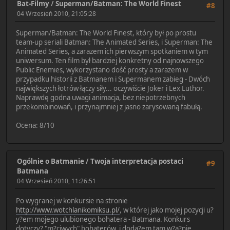
Bat-Filmy
/
Superman/Batman: The World Finest
#8
04 Wrzesień 2010, 21:05:28
Superman/Batman: The World Finest, który był po prostu
team-up seriali Batman: The Animated Series, i Superman: The
Animated Series, a zarazem ich pierwszym spotkaniem w tym
uniwersum. Ten film był bardziej konkretny od najnowszego
Public Enemies, wykorzystano dość prosty a zarazem w
przypadku historii z Batmanem i Supermanem zabieg - Dwóch
największych łotrów łączy siły... oczywiście Joker i Lex Luthor.
Naprawdę godna uwagi animacja, bez niepotrzebnych
przekombinowań, i przynajmniej z jasno zarysowaną fabułą.
Ocena: 8/10
Ogólnie o Batmanie
/
Twoja interpretacja postaci
#9
Batmana
04 Wrzesień 2010, 11:26:51
Po wygranej w konkursie na stronie
http://www.wotchlanikomiksu.pl/
, w której jako mojej pozycji u?
y?em mojego ulubionego bohatera - Batmana. Konkurs
dotyczy? "m?ciwych" bohaterów, i doda?em tam w?a?nie