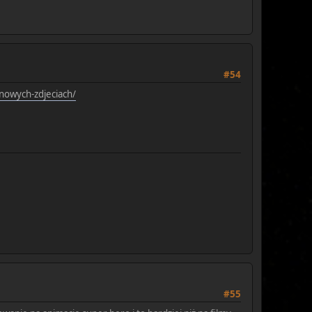
#54
nowych-zdjeciach/
#55