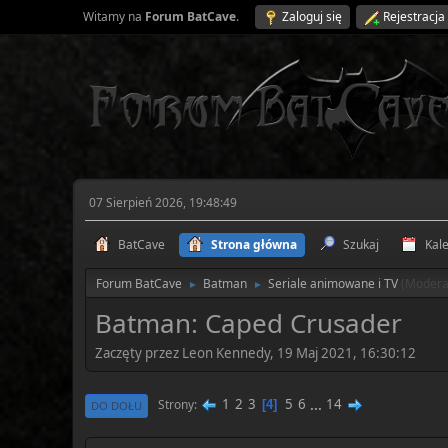
Witamy na
Forum BatCave
.
Zaloguj się
Rejestracja
07 Sierpień 2026, 19:48:49
BatCave
Strona główna
Szukaj
Kal
Forum BatCave
Batman
Seriale animowane i TV
(Modera
►
►
Batman: Caped Crusader
Zaczęty przez Leon Kennedy, 19 Maj 2021, 16:30:12
1
2
3
5
6
...
14
Strony
4
DO DOŁU