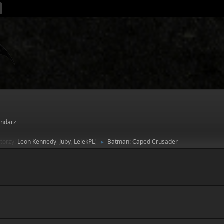
endarz
torzy:
Leon Kennedy
,
Juby
,
LelekPL
)
Batman: Caped Crusader
►