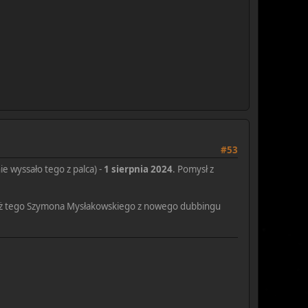
#53
ie wyssało tego z palca) -
1 sierpnia 2024
. Pomysł z
 już tego Szymona Mysłakowskiego z nowego dubbingu