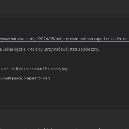
//www.batcave.com.pl/2024/05/bohaterowie-batman-caped-crusader-na-
 a Selina będzie kradła by utrzymać swój status społeczny.
push-ups if you can't even lift a bloody log?
you want peace, prepare for war)