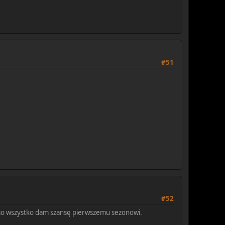
#51
#52
 mimo wszystko dam szansę pierwszemu sezonowi.