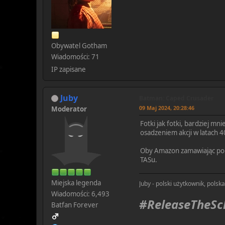
Obywatel Gotham
Wiadomości: 71
IP zapisane
Juby
Batman: Caped Crusader
09 Maj 2024, 20:28:46
Moderator
Fotki jak fotki, bardziej mn
osadzeniem akcji w latach 
Oby Amazon zamawiając pol
TASu.
Miejska legenda
Juby - polski użytkownik, polsk
Wiadomości: 6,493
#ReleaseTheS
Batfan Forever