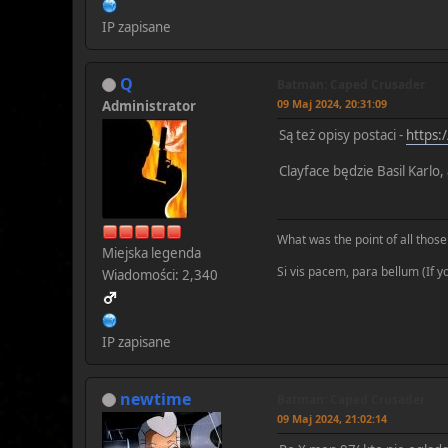
IP zapisane
Q
Batman: Caped Crusader
09 Maj 2024, 20:31:09
Administrator
Są też opisy postaci -
https:
Clayface będzie Basil Karlo,
What was the point of all those 
Miejska legenda
Si vis pacem, para bellum (If 
Wiadomości: 2,340
IP zapisane
newtime
Batman: Caped Crusader
09 Maj 2024, 21:02:14