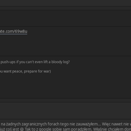
vate.com/69w8u
push-ups if you can't even lift a bloody log?
you want peace, prepare for war)
że na żadnych zagranicznych forach tego nie zauważyłem... Więc nawet nie
 już coś jest 😄 Tak to z google sobie sam poradziłem. Właśnie chciałem don