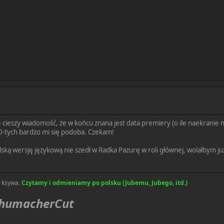
ie cieszy wiadomość, że w końcu znana jest data premiery (o ile naekranie n
40-tych bardzo mi się podoba. Czekam!
ską wersję językową nie szedł w Radka Pazurę w roli głównej, wolałbym
a ksywa.
Czytamy i odmieniamy po polsku (Jubemu, Jubego, itd.)
chumacherCut