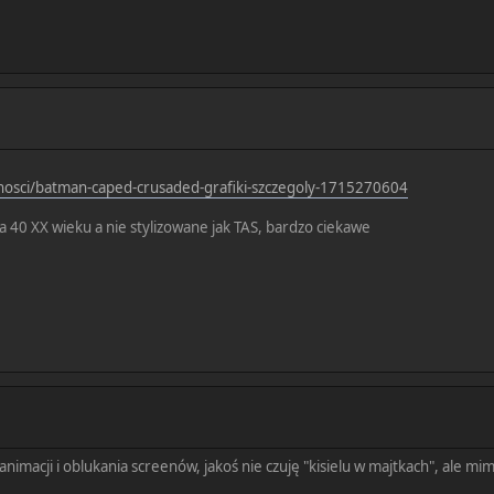
lnosci/batman-caped-crusaded-grafiki-szczegoly-1715270604
a 40 XX wieku a nie stylizowane jak TAS, bardzo ciekawe
animacji i oblukania screenów, jakoś nie czuję "kisielu w majtkach", ale