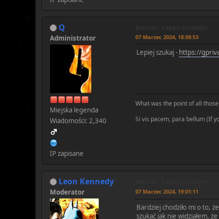
Q
Batman: Caped Crusader
07 Marzec 2024, 18:08:53
Administrator
Lepiej szukaj -
https://gpri
What was the point of all those 
Miejska legenda
Si vis pacem, para bellum (If 
Wiadomości: 2,340
IP zapisane
Leon Kennedy
Batman: Caped Crusader
Moderator
07 Marzec 2024, 19:01:11
Bardziej chodziło mi o to, 
szukać jak nie widziałem, że