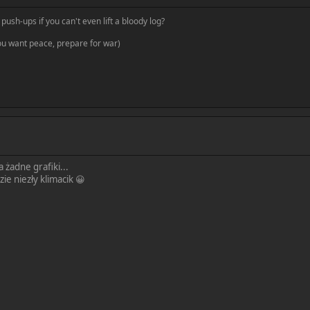
push-ups if you can't even lift a bloody log?
you want peace, prepare for war)
 żadne grafiki...
ie niezły klimacik 😀