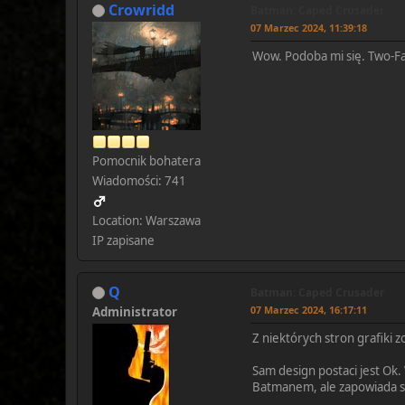
Crowridd
Batman: Caped Crusader
07 Marzec 2024, 11:39:18
Wow. Podoba mi się. Two-Face
Pomocnik bohatera
Wiadomości: 741
Location: Warszawa
IP zapisane
Q
Batman: Caped Crusader
07 Marzec 2024, 16:17:11
Administrator
Z niektórych stron grafiki 
Sam design postaci jest Ok.
Batmanem, ale zapowiada si