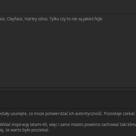
, Clayface, Harley sztos. Tylko czy to nie są jakieś fejki
zostały usunięte, co może potwierdzać ich autentyczność. Pozostaje czekać 
 Widać inspirację latami 40, więc i samo miasto powinno zachować taki kli
ę, że warto było poczekać.