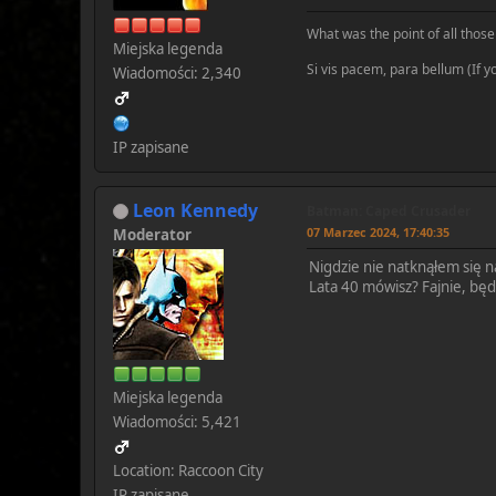
What was the point of all those 
Miejska legenda
Si vis pacem, para bellum (If 
Wiadomości: 2,340
IP zapisane
Leon Kennedy
Batman: Caped Crusader
07 Marzec 2024, 17:40:35
Moderator
Nigdzie nie natknąłem się na
Lata 40 mówisz? Fajnie, będz
Miejska legenda
Wiadomości: 5,421
Location: Raccoon City
IP zapisane