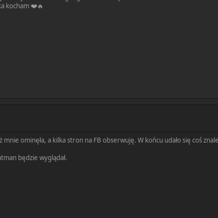
zka kocham ❤️🔥
 mnie ominęła, a kilka stron na FB obserwuję. W końcu udało się coś znale
atman będzie wyglądał.