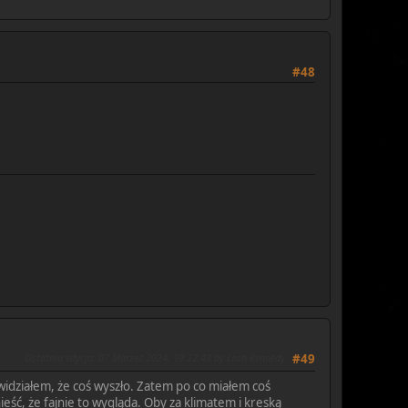
#48
Ostatnia edycja
: 07 Marzec 2024, 19:22:48 by Leon Kennedy
#49
 widziałem, że coś wyszło. Zatem po co miałem coś
ieść, że fajnie to wygląda. Oby za klimatem i kreską