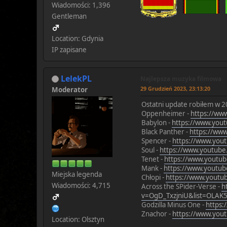
Wiadomości: 1,396
Gentleman
Location: Gdynia
IP zapisane
LelekPL
Najlepsza muzyka filmowa
29 Grudzień 2023, 23:13:20
Moderator
Ostatni update robiłem w 20
Oppenheimer -
https://ww
Babylon -
https://www.you
Black Panther -
https://ww
Spencer -
https://www.yo
Soul -
https://www.youtub
Tenet -
https://www.youtu
Mank -
https://www.youtu
Miejska legenda
Chłopi -
https://www.yout
Wiadomości: 4,715
Across the SPider-Verse -
h
v=OgD_TxzjniU&list=OLA
Godzilla Minus One -
https:
Znachor -
https://www.yo
Location: Olsztyn