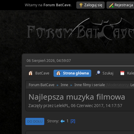
Witamy na
Forum BatCave
.
Zaloguj się
Rejestracja
06 Sierpień 2026, 04:59:07
BatCave
Strona główna
Szukaj
Kal
Forum BatCave
Inne
Inne filmy i seriale
(Moderatorzy:
L
►
►
Najlepsza muzyka filmowa
Zaczęty przez LelekPL, 06 Czerwiec 2017, 14:17:57
1
Strony
2
DO DOŁU