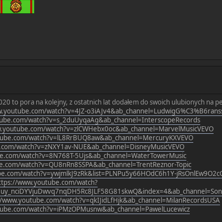
20 to pora na kolejny, z ostatnich lat dodałem do swoich ulubionych na p
w.youtube.com/watch?v=4JZ-o3iAJv4&ab_channel=LudwigG%C3%B6ranss
tube.com/watch?v=s_2duUyqaAg&ab_channel=InterscopeRecords
w.youtube.com/watch?v=zlCWHebx0oc&ab_channel=MarvelMusicVEVO
utube.com/watch?v=lL8RrBUQ8aw&ab_channel=MercuryKXVEVO
e.com/watch?v=zNXY1av-NUE&ab_channel=DisneyMusicVEVO
be.com/watch?v=8N768T-5Ujs&ab_channel=WaterTowerMusic
be.com/watch?v=QU8nRn8SSPA&ab_channel=TrentReznor-Topic
ube.com/watch?v=ywjmlkJ9zRk&list=PLNPu5y66HOdC6h1Y-jRsOnlEw9O2c
ttps://www.youtube.com/watch?
K5uy_nciDYVjuDwvq7nqDH5Rc8JLF58G81skwQ&index=4&ab_channel=Son
//www.youtube.com/watch?v=qkIJidLfHjk&ab_channel=MilanRecordsUSA
utube.com/watch?v=iPMzOPMusnw&ab_channel=PawelLucewicz