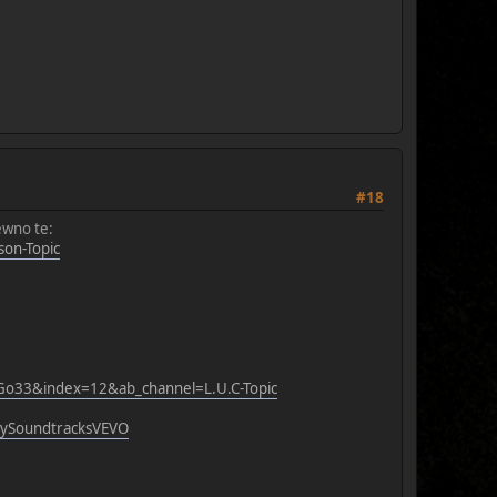
#18
ewno te:
on-Topic
Go33&index=12&ab_channel=L.U.C-Topic
ySoundtracksVEVO