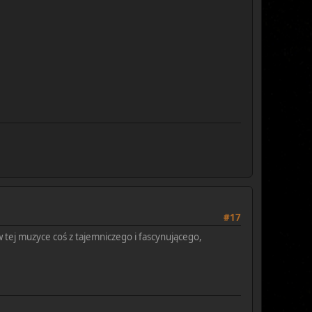
#17
 tej muzyce coś z tajemniczego i fascynującego,