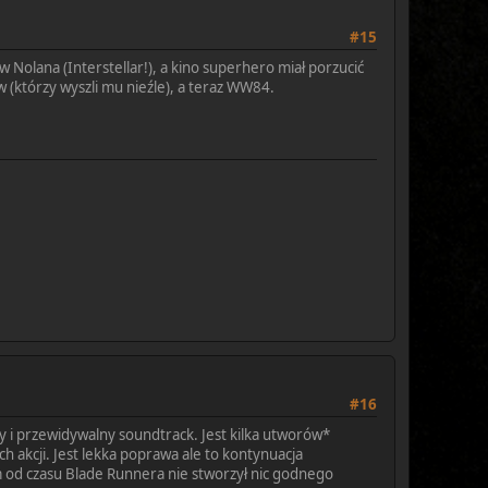
#15
w Nolana (Interstellar!), a kino superhero miał porzucić
 (którzy wyszli mu nieźle), a teraz WW84.
#16
y i przewidywalny soundtrack. Jest kilka utworów*
ch akcji. Jest lekka poprawa ale to kontynuacja
 od czasu Blade Runnera nie stworzył nic godnego