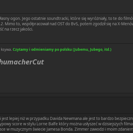
asny ogon. Jego ostatnie soundtracki, które się wyróżniały, to te do filmó
 2
. Mimo to, współpracował nad OST do BvS, potem zgodził się na X-Menów
ć na rzecz jakości.
a ksywa.
Czytamy i odmieniamy po polsku (Jubemu, Jubego, itd.)
chumacherCut
 jest lepiej niż w przypadku Davida Newmana ale jest to bardzo bezpieczn
typowy score w stylu Lorne Balfe który można usłyszeć w dzisiejszych filma
jsce w muzycznym świecie Jamesa Bonda. Zimmer zawodzi i moim zdaniem