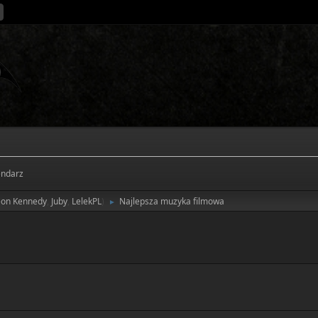
endarz
eon Kennedy
,
Juby
,
LelekPL
)
Najlepsza muzyka filmowa
►