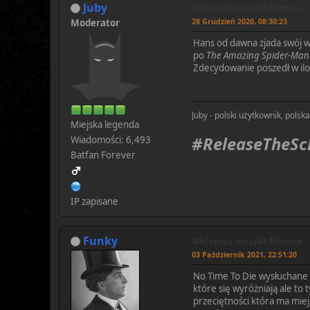
Juby
Najlepsza muzyka filmowa
28 Grudzień 2020, 08:30:23
Moderator
Hans od dawna zjada swój wł
po
The Amazing Spider-Man
Zdecydowanie poszedł w iloś
Juby - polski użytkownik, polsk
Miejska legenda
#ReleaseTheS
Wiadomości: 6,493
Batfan Forever
IP zapisane
Funky
Najlepsza muzyka filmowa
03 Październik 2021, 22:51:20
No Time To Die wysłuchane i
które się wyróżniają ale to 
przeciętności która ma mie