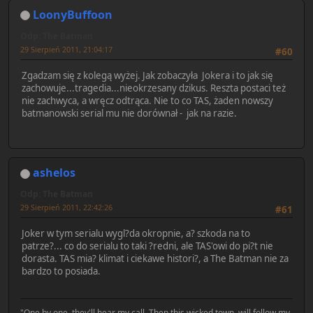
LoonyBuffoon
Odp: The Batman
29 Sierpień 2011, 21:04:17
#60
Zgadzam się z kolegą wyżej. Jak zobaczyła Jokera i to jak się
zachowuje...tragedia...nieokrzesany dzikus. Reszta postaci też
nie zachwyca, a wręcz odtrąca. Nie to co TAS, żaden nowszy
batmanowski serial mu nie dorównał - jak na razie.
ashelos
Odp: The Batman
29 Sierpień 2011, 22:42:26
#61
Joker w tym serialu wygl?da okropnie, a? szkoda na to
patrze?... co do serialu to taki ?redni, ale TAS'owi do pi?t nie
dorasta. TAS mia? klimat i ciekawe histori?, a The Batman nie za
bardzo to posiada.
"One by one, they'll hear my call. Then this wicked town, will follow my