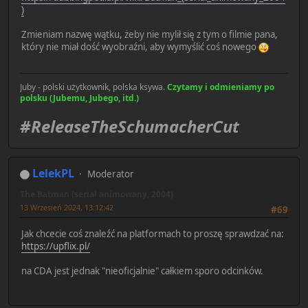
)
Zmieniam nazwę wątku, żeby nie mylił się z tym o filmie pana,
który nie miał dość wyobraźni, aby wymyślić coś nowego
Juby - polski użytkownik, polska ksywa.
Czytamy i odmieniamy po
polsku (Jubemu, Jubego, itd.)
#ReleaseTheSchumacherCut
LelekPL
Moderator
The Batman (serial animowany, 2004)
13 Wrzesień 2024, 13:12:42
#69
Jak chcecie coś znaleźć na platformach to proszę sprawdzać na:
https://upflix.pl/
na CDA jest jednak "nieoficjalnie" całkiem sporo odcinków.