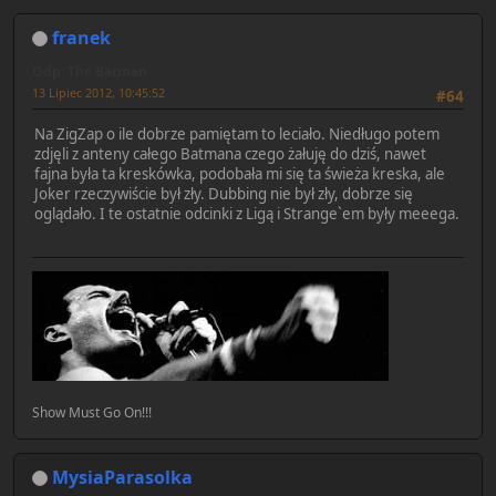
franek
Odp: The Batman
13 Lipiec 2012, 10:45:52
#64
Na ZigZap o ile dobrze pamiętam to leciało. Niedługo potem
zdjęli z anteny całego Batmana czego żałuję do dziś, nawet
fajna była ta kreskówka, podobała mi się ta świeża kreska, ale
Joker rzeczywiście był zły. Dubbing nie był zły, dobrze się
oglądało. I te ostatnie odcinki z Ligą i Strange`em były meeega.
Show Must Go On!!!
MysiaParasolka