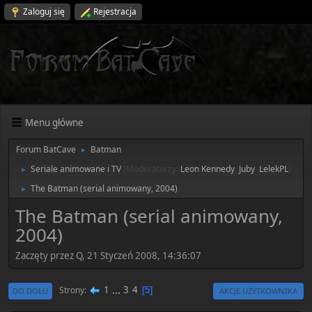
Zaloguj się
Rejestracja
Menu główne
Forum BatCave
Batman
►
Seriale animowane i TV
(Moderatorzy:
Leon Kennedy
,
Juby
,
LelekPL
)
►
The Batman (serial animowany, 2004)
►
The Batman (serial animowany,
2004)
Zaczęty przez Q, 21 Styczeń 2008, 14:36:07
1
...
3
4
Strony
5
DO DOŁU
AKCJE UŻYTKOWNIKA