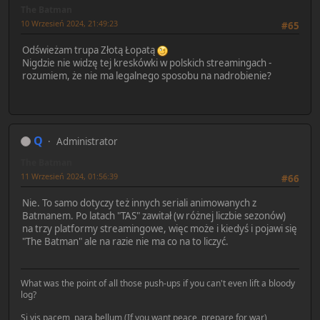
The Batman
10 Wrzesień 2024, 21:49:23
#65
Odświeżam trupa Złotą Łopatą
Nigdzie nie widzę tej kreskówki w polskich streamingach -
rozumiem, że nie ma legalnego sposobu na nadrobienie?
Q
Administrator
The Batman
11 Wrzesień 2024, 01:56:39
#66
Nie. To samo dotyczy też innych seriali animowanych z
Batmanem. Po latach "TAS" zawitał (w różnej liczbie sezonów)
na trzy platformy streamingowe, więc może i kiedyś i pojawi się
"The Batman" ale na razie nie ma co na to liczyć.
What was the point of all those push-ups if you can't even lift a bloody
log?
Si vis pacem, para bellum (If you want peace, prepare for war)