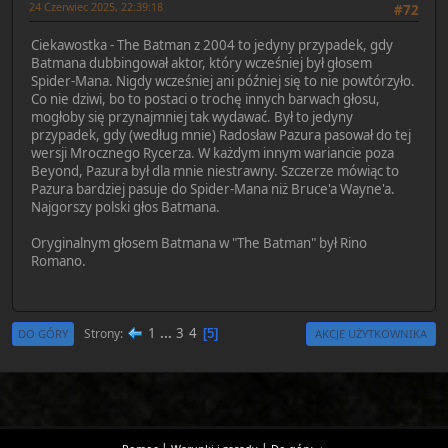
24 Czerwiec 2025, 22:39:18
#72
Ciekawostka - The Batman z 2004 to jedyny przypadek, gdy
Batmana dubbingował aktor, który wcześniej był głosem
Spider-Mana. Nigdy wcześniej ani później się to nie powtórzyło.
Co nie dziwi, bo to postaci o trochę innych barwach głosu,
mogłoby się przynajmniej tak wydawać. Był to jedyny
przypadek, gdy (według mnie) Radosław Pazura pasował do tej
wersji Mrocznego Rycerza. W każdym innym wariancie poza
Beyond, Pazura był dla mnie niestrawny. Szczerze mówiąc to
Pazura bardziej pasuje do Spider-Mana niż Bruce'a Wayne'a.
Najgorszy polski głos Batmana.
Oryginalnym głosem Batmana w "The Batman" był Rino
Romano.
1
...
3
4
Strony
5
DO GÓRY
AKCJE UŻYTKOWNIKA