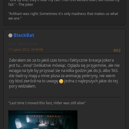
fall." - The Joker
"Arkham was right: Sometimes it's only madness that makes us what
we are."
BlackBat
Odp: The Batman
11 Lipiec 2012, 18:49:08
#62
Zabrałam sie za to jakiś czas temu i faktycznie kreacja Jokera
jest tu...inna? Delikatnie mówiąc. Ogląda się przyjemnie, ale nie
wciąga na tyle by przyssać sie na kilka godzin jak do JL albo TAS.
Ale twórcy mają u mnie plusa za animację peleryny, nie wiem
czy ktoś zwrócił na to uwagę
Jedna z najlepszych jakie do tej
pory widziałam.
"Last time I moved this fast, Hitler was still alive"