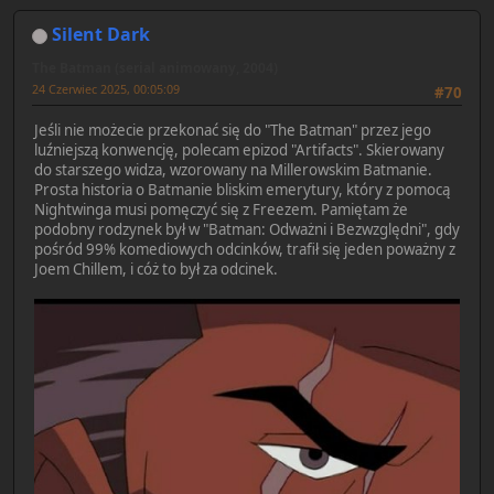
Silent Dark
The Batman (serial animowany, 2004)
24 Czerwiec 2025, 00:05:09
#70
Jeśli nie możecie przekonać się do "The Batman" przez jego
luźniejszą konwencję, polecam epizod "Artifacts". Skierowany
do starszego widza, wzorowany na Millerowskim Batmanie.
Prosta historia o Batmanie bliskim emerytury, który z pomocą
Nightwinga musi pomęczyć się z Freezem. Pamiętam że
podobny rodzynek był w "Batman: Odważni i Bezwzględni", gdy
pośród 99% komediowych odcinków, trafił się jeden poważny z
Joem Chillem, i cóż to był za odcinek.