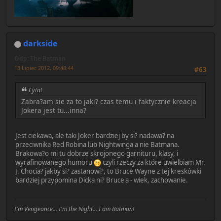
darkside
Odp: The Batman
13 Lipiec 2012, 09:48:44
#63
Cytat
Zabra?am sie za to jaki? czas temu i faktycznie kreacja
Jokera jest tu...inna?
Jest ciekawa, ale taki Joker bardziej by si? nadawa? na
przeciwnika Red Robina lub Nightwinga a nie Batmana.
Brakowa?o mi tu dobrze skrojonego garnituru, klasy, i
wyrafinowanego humoru
czyli rzeczy za które uwielbiam Mr.
J. Chocia? jakby si? zastanowi?, to Bruce Wayne z tej kreskówki
bardziej przypomina Dicka ni? Bruce'a - wiek, zachowanie.
I'm Vengeance... I'm the Night... I am Batman!