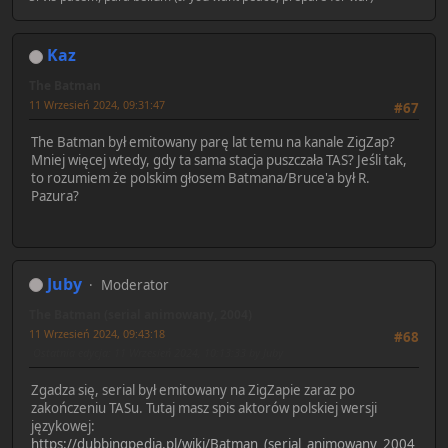
Kaz
The Batman
11 Wrzesień 2024, 09:31:47
#67
The Batman był emitowany parę lat temu na kanale ZigZap?
Mniej więcej wtedy, gdy ta sama stacja puszczała TAS? Jeśli tak,
to rozumiem że polskim głosem Batmana/Bruce'a był R.
Pazura?
Juby
Moderator
The Batman (serial animowany, 2004)
11 Wrzesień 2024, 09:43:18
#68
Ostatnia edycja
: 11 Wrzesień 2024, 10:13:33 by Juby
Zgadza się, serial był emitowany na ZigZapie zaraz po
zakończeniu TASu. Tutaj masz spis aktorów polskiej wersji
językowej:
https://dubbingpedia.pl/wiki/Batman_(serial_animowany_2004