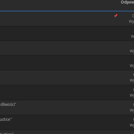
Odpow
O
Wy
W
Wy
Wy
Wy
Wy
dliwości”
Wy
ustice"
Wy