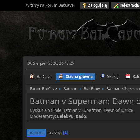
Witamy na
Forum BatCave
.
Zaloguj się
Rejestracja
06 Sierpień 2026, 20:40:26
BatCave
Strona główna
Szukaj
Kal
Forum BatCave
Batman
Bat-Filmy
Batman v Superman
►
►
►
Batman v Superman: Dawn of
Dyskusja o filmie Batman v Superman: Dawn of Justice
Moderatorzy:
LelekPL
,
Rado
.
Strony
1
DO DOŁU