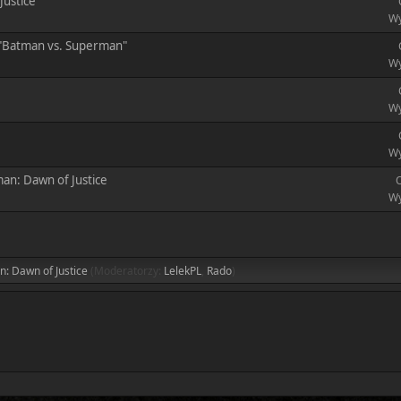
Justice"
Wy
 "Batman vs. Superman"
Wy
Wy
Wy
an: Dawn of Justice
O
Wy
: Dawn of Justice
(Moderatorzy:
LelekPL
,
Rado
)