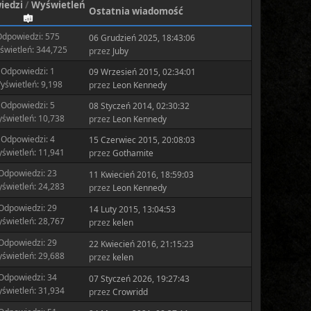
iedzi
/
Wyświetleń
Ostatnia wiadomość
dpowiedzi: 575
06 Grudzień 2025, 18:43:06
świetleń: 344,725
przez
Juby
Odpowiedzi: 1
09 Wrzesień 2015, 02:34:01
yświetleń: 9,198
przez
Leon Kennedy
Odpowiedzi: 5
08 Styczeń 2014, 02:30:32
świetleń: 10,738
przez
Leon Kennedy
Odpowiedzi: 4
15 Czerwiec 2015, 20:08:03
świetleń: 11,941
przez
Gothamite
Odpowiedzi: 23
11 Kwiecień 2016, 18:59:03
świetleń: 24,283
przez
Leon Kennedy
Odpowiedzi: 29
14 Luty 2015, 13:04:53
świetleń: 28,767
przez
kelen
Odpowiedzi: 29
22 Kwiecień 2016, 21:15:23
świetleń: 29,688
przez
kelen
Odpowiedzi: 34
07 Styczeń 2026, 19:27:43
świetleń: 31,934
przez
Crowridd