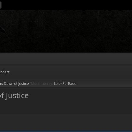
endarz
: Dawn of Justice
(Moderatorzy:
LelekPL
,
Rado
)
 Justice