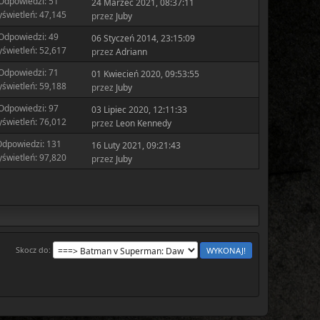
Odpowiedzi: 51
24 Marzec 2021, 08:37:11
świetleń: 47,145
przez
Juby
Odpowiedzi: 49
06 Styczeń 2014, 23:15:09
świetleń: 52,617
przez
Adriann
Odpowiedzi: 71
01 Kwiecień 2020, 09:53:55
świetleń: 59,188
przez
Juby
Odpowiedzi: 97
03 Lipiec 2020, 12:11:33
świetleń: 76,012
przez
Leon Kennedy
dpowiedzi: 131
16 Luty 2021, 09:21:43
świetleń: 97,820
przez
Juby
Skocz do