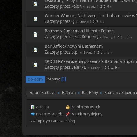
Zwiastuny i klipy z "Batman v Superman: Dawn of 
Zaczęty przez
kelen
1
2
3
4
Strony
Wonder Woman, Nightwing i inni bohaterowie w
Zaczęty przez
Q
1
2
3
4
Strony
Batman v Superman Ultimate Edition
Zaczęty przez
Leon Kennedy
1
2
3
...
5
Strony
Ben Affleck nowym Batmanem
Zaczęty przez
b.p.
1
2
3
...
7
Strony
SPOILERY - wrażenia po seansie Batman v Superm
Zaczęty przez
LelekPL
1
2
3
...
9
Strony
Strony
1
DO GÓRY
Forum BatCave
Batman
Bat-Filmy
Batman v Superman
►
►
►
Ankieta
Zamknięty wątek
Przenieś wątek
Wątek przyklejony
Topic you are watching