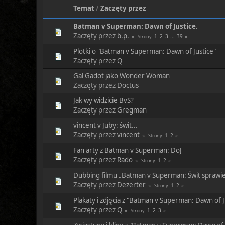
Temat
/
Zaczęty przez
Batman v Superman: Dawn of Justice.
Zaczęty przez
b.p.
1
2
3
...
39
Strony
Plotki o "Batman v Superman: Dawn of Justice"
Zaczęty przez
Q
Gal Gadot jako Wonder Woman
Zaczęty przez
Doctus
Jak wy widzicie BvS?
Zaczęty przez
Gregman
vincent v Juby: świt...
Zaczęty przez
vincent
1
2
Strony
Fan arty z Batman v Superman: DoJ
Zaczęty przez
Rado
1
2
Strony
Dubbing filmu „Batman v Superman: Świt sprawie
Zaczęty przez
Dezerter
1
2
Strony
Plakaty i zdjęcia z "Batman v Superman: Dawn of J
Zaczęty przez
Q
1
2
3
Strony