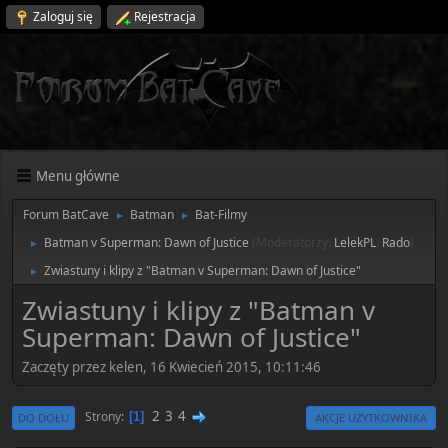
Zaloguj się
Rejestracja
Menu główne
Forum BatCave
Batman
Bat-Filmy
►
►
Batman v Superman: Dawn of Justice
(Moderatorzy:
LelekPL
,
Rado
)
►
Zwiastuny i klipy z "Batman v Superman: Dawn of Justice"
►
Zwiastuny i klipy z "Batman v
Superman: Dawn of Justice"
Zaczęty przez kelen, 16 Kwiecień 2015, 10:11:46
2
3
4
Strony
1
DO DOŁU
AKCJE UŻYTKOWNIKA