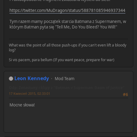
https://twitter.com/MuDragon/status/588781085946937344
Tym razem mamy początek starcia Batmana z Supermanem, w
którym Batman pyta się "Tell Me, Do You Bleed? You Will!"
What was the point of all those push-ups if you can't even lift a bloody
log?
Si vis pacem, para bellum (If you want peace, prepare for war)
Leon Kennedy
Mod Team
Odp: Zwiastuny i klipy z "Batman v Superman: Dawn of Justice"
17 Kwiecień 2015, 02:33:01
#6
Mocne słowa!