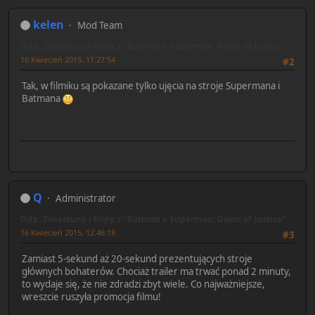
kelen
Mod Team
Odp: Zwiastuny i klipy z "Batman v Superman: Dawn of Justice"
16 Kwiecień 2015, 11:27:54
#2
Tak, w filmiku są pokazane tylko ujęcia na stroje Supermana i
Batmana
Q
Administrator
Odp: Zwiastuny i klipy z "Batman v Superman: Dawn of Justice"
16 Kwiecień 2015, 12:46:18
#3
Zamiast 5-sekund aż 20-sekund prezentujących stroje
głównych bohaterów. Chociaż trailer ma trwać ponad 2 minuty,
to wydaje się, że nie zdradzi zbyt wiele. Co najważniejsze,
wreszcie ruszyła promocja filmu!