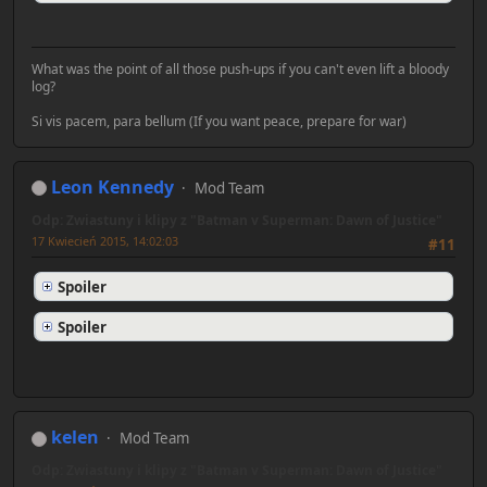
What was the point of all those push-ups if you can't even lift a bloody
log?
Si vis pacem, para bellum (If you want peace, prepare for war)
Leon Kennedy
Mod Team
Odp: Zwiastuny i klipy z "Batman v Superman: Dawn of Justice"
17 Kwiecień 2015, 14:02:03
#11
Spoiler
Spoiler
kelen
Mod Team
Odp: Zwiastuny i klipy z "Batman v Superman: Dawn of Justice"