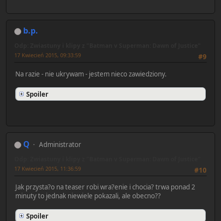
b.p.
Odp: Zwiastuny i klipy z "Batman v Superman: Dawn of Justice"
17 Kwiecień 2015, 09:33:59
#9
Na razie - nie ukrywam - jestem nieco zawiedziony.
Spoiler
Q
Administrator
Odp: Zwiastuny i klipy z "Batman v Superman: Dawn of Justice"
17 Kwiecień 2015, 11:36:59
#10
Jak przysta?o na teaser robi wra?enie i chocia? trwa ponad 2
minuty to jednak niewiele pokazali, ale obecno??
Spoiler