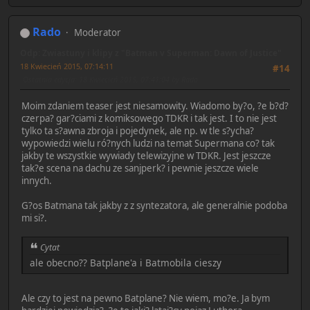
Rado
Moderator
Odp: Zwiastuny i klipy z "Batman v Superman: Dawn of Justice"
18 Kwiecień 2015, 07:14:11
#14
Ostatnia edycja
: 18 Kwiecień 2015, 07:41:04 by Rado
Moim zdaniem teaser jest niesamowity. Wiadomo by?o, ?e b?d?
czerpa? gar?ciami z komiksowego TDKR i tak jest. I to nie jest
tylko ta s?awna zbroja i pojedynek, ale np. w tle s?ycha?
wypowiedzi wielu ró?nych ludzi na temat Supermana co? tak
jakby te wszystkie wywiady telewizyjne w TDKR. Jest jeszcze
tak?e scena na dachu ze sanjperk? i pewnie jeszcze wiele
innych.
G?os Batmana tak jakby z z syntezatora, ale generalnie podoba
mi si?.
Cytat
ale obecno?? Batplane'a i Batmobila cieszy
Ale czy to jest na pewno Batplane? Nie wiem, mo?e. Ja bym