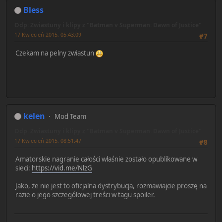
Bless
Odp: Zwiastuny i klipy z "Batman v Superman: Dawn of Justice"
17 Kwiecień 2015, 05:43:09
#7
Czekam na pelny zwiastun
kelen
Mod Team
Odp: Zwiastuny i klipy z "Batman v Superman: Dawn of Justice"
17 Kwiecień 2015, 08:51:47
#8
Amatorskie nagranie całości właśnie zostało opublikowane w
sieci:
https://vid.me/NlzG
Jako, że nie jest to oficjalna dystrybucja, rozmawiajcie proszę na
razie o jego szczegółowej treści w tagu spoiler.