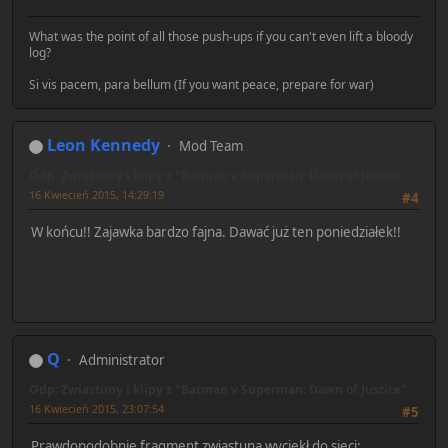
What was the point of all those push-ups if you can't even lift a bloody
log?
Si vis pacem, para bellum (If you want peace, prepare for war)
Leon Kennedy
Mod Team
Odp: Zwiastuny i klipy z "Batman v Superman: Dawn of Justice"
16 Kwiecień 2015, 14:29:19
#4
W końcu!! Zajawka bardzo fajna. Dawać już ten poniedziałek!!
Q
Administrator
Odp: Zwiastuny i klipy z "Batman v Superman: Dawn of Justice"
16 Kwiecień 2015, 23:07:54
#5
Prawdopodobnie fragment zwiastuna wyciekł do sieci: