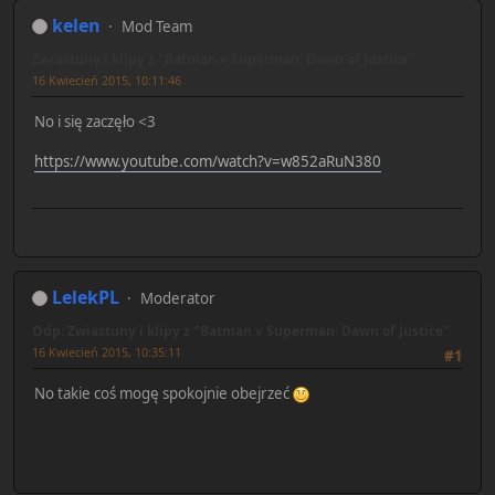
kelen
Mod Team
Zwiastuny i klipy z "Batman v Superman: Dawn of Justice"
16 Kwiecień 2015, 10:11:46
No i się zaczęło <3
https://www.youtube.com/watch?v=w852aRuN380
LelekPL
Moderator
Odp: Zwiastuny i klipy z "Batman v Superman: Dawn of Justice"
16 Kwiecień 2015, 10:35:11
#1
No takie coś mogę spokojnie obejrzeć