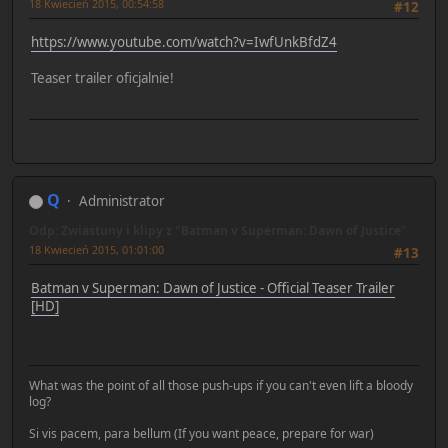
18 Kwiecień 2015, 00:54:58
#12
https://www.youtube.com/watch?v=IwfUnkBfdZ4
Teaser trailer oficjalnie!
Q
Administrator
Odp: Zwiastuny i klipy z "Batman v Superman: Dawn of Justice"
18 Kwiecień 2015, 01:01:00
#13
Batman v Superman: Dawn of Justice - Official Teaser Trailer
[HD]
What was the point of all those push-ups if you can't even lift a bloody
log?
Si vis pacem, para bellum (If you want peace, prepare for war)