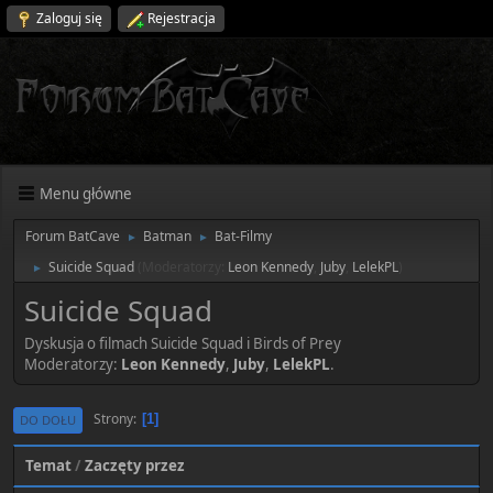
Zaloguj się
Rejestracja
Menu główne
Forum BatCave
Batman
Bat-Filmy
►
►
Suicide Squad
(Moderatorzy:
Leon Kennedy
,
Juby
,
LelekPL
)
►
Suicide Squad
Dyskusja o filmach Suicide Squad i Birds of Prey
Moderatorzy:
Leon Kennedy
,
Juby
,
LelekPL
.
Strony
1
DO DOŁU
Temat
/
Zaczęty przez