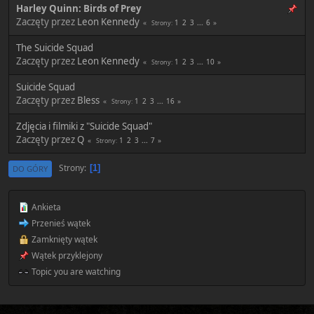
Harley Quinn: Birds of Prey
Zaczęty przez
Leon Kennedy
1
2
3
...
6
Strony
The Suicide Squad
Zaczęty przez
Leon Kennedy
1
2
3
...
10
Strony
Suicide Squad
Zaczęty przez
Bless
1
2
3
...
16
Strony
Zdjęcia i filmiki z "Suicide Squad"
Zaczęty przez
Q
1
2
3
...
7
Strony
Strony
1
DO GÓRY
Ankieta
Przenieś wątek
Zamknięty wątek
Wątek przyklejony
Topic you are watching