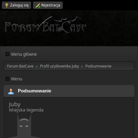
Zaloguj się
Rejestracja
Menu główne
Forum BatCave
Profil użytkownika Juby
Podsumowanie
►
►
Menu
Podsumowanie
Juby
Miejska legenda