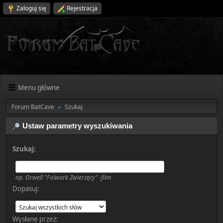
Zaloguj się
Rejestracja
Menu główne
Forum BatCave
Szukaj
►
Ustaw parametry wyszukiwania
Szukaj:
np.
Orwell "Folwark Zwierzęcy" -film
Dopasuj:
Wysłane przez: