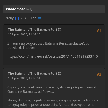
Wiadomości - Q
2
3
...
156
Strony
1
The Batman
/
The Batman Part II
#1
15 Lipiec 2026, 21:14:15
Zmieniła się długość uszu Batmana (teraz są dłuższe), co
potwierdził Reeves.
https://x.com/mattreevesLA/status/2077417011819233740
The Batman
/
The Batman Part II
#2
15 Lipiec 2026, 17:26:01
Czyli szybciej na ekranie zobaczymy drugiego Supermana od
Gunna niż Batmana, od Reevsa.
Nie wykluczone, że jeśli pojawią się niesprzyjające okoliczności,
to będą kolejne przesuniecie daty. A może ktoś wpadnie na