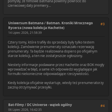
pomysły, że filmowe Batmana powinny powrócić do
czerwcowej daty premiery...
Uniwersum Batmana
/
Batman. Kroniki Mrocznego
#3
Rycerza (nowa kolekcja Hachette)
14 Lipiec 2026, 21:58:39
Cztery tomy, które trafiły do sprzedaży były tylko testem
kolekcji. Zamówienie prenumeraty oznaczało rezerwację
prenumeraty. Ta będzie realizowana dopiero po oficjalnym
starcie kolekcji, a ten nie został jeszcze ogłoszony.
Niestety informacje podawane przez Hachette oraz BOK mogły
wprowadzać w błąd, a same ich odpowiedzi wyglądające jak
formułki niekoniecznie odpowiadające rzeczywistości.
Kiedy kolekcja oficjalnie wystartuje, wtedy też prenumeratorzy
zaczną otrzymywać przesyłki.
Bat-Filmy
/
DC Universe - wątek ogólny
#4
06 Lipiec 2026, 16:42:35