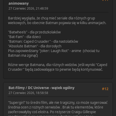
animowany
27 Czerwiec 2026, 21:48:59
Bardziej wygląda, że chcą mieć seriale dla różnych grup
wiekowych, bo obecnie Batman pojawia się w kilku animacjach.
"Batwheels" - dla przedszkolaków
"Bat-Fam" - dla dzieci
"Batman: Caped Crusader" - dla nastolatków
"Absolute Batman" - dla dorosłych
Plus zapowiedziany "Joker: Laugh Riot" - anime (chociaż tu
Batman ma zginąć)
Różne wersje Batmana, dla różnych widzów. Jeśli wyniki "Caped
Crusader" będą zadowalające to pewnie będą kontynuować.
Bat-Filmy
/
DC Universe - wątek ogólny
#12
27 Czerwiec 2026, 18:58:58
"Supergirl" to średni film, ale nie tragiczny, co może sugerować
średnia ocen z rożnych serwisów . Brak tu elementów, które
zaoferowałyby coś ekstra. Po reżyserze Craigu Gillespie