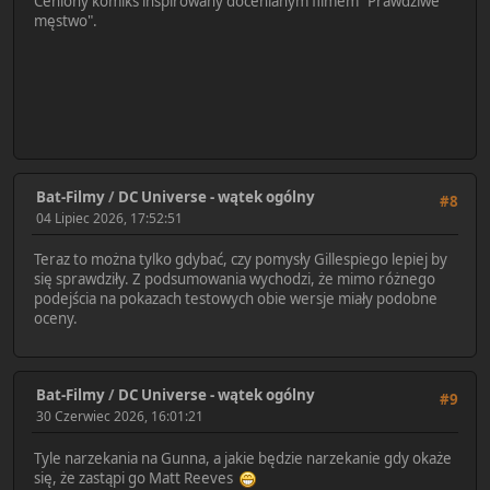
Ceniony komiks inspirowany docenianym filmem "Prawdziwe
męstwo".
Bat-Filmy
/
DC Universe - wątek ogólny
#8
04 Lipiec 2026, 17:52:51
Teraz to można tylko gdybać, czy pomysły Gillespiego lepiej by
się sprawdziły. Z podsumowania wychodzi, że mimo różnego
podejścia na pokazach testowych obie wersje miały podobne
oceny.
Bat-Filmy
/
DC Universe - wątek ogólny
#9
30 Czerwiec 2026, 16:01:21
Tyle narzekania na Gunna, a jakie będzie narzekanie gdy okaże
się, że zastąpi go Matt Reeves