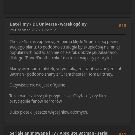
Bat-Filmy
/
DC Universe - wątek ogólny
#10
29 Czerwiec 2026, 17:27:12
Chociaż Safran zapewnia, że mimo klęski Supergirl są pewni
swojego planu, to podobno strategia by skupiać się na mniej
popularnych postaciach nie działa tak dobrze jak zakładano,
dlatego "Bane/Deathstroke" ma teraz większy priorytet.
Mamy więc sporo plotek, w tym taką, że już obsadzony został
Batman - podobno znany z "Grantchester" Tom Brittney.
Oczywiście nic nie jest oficjalne.
Teraz wiele zależy jak przyjmie się "Clayface", czy film
przyciągnie fanów horrorów.
Dużo plotek i jeszcze więcej niewiadomych.
Seriale animowane i TV
/
Absolute Batman - serial
#11