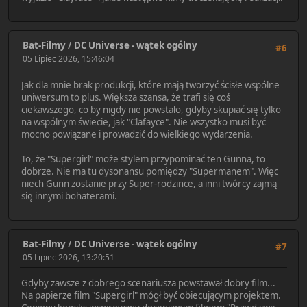
Bat-Filmy
/
DC Universe - wątek ogólny
#6
05 Lipiec 2026, 15:46:04
Jak dla mnie brak produkcji, które mają tworzyć ścisłe wspólne
uniwersum to plus. Większa szansa, że trafi się coś
ciekawszego, co by nigdy nie powstało, gdyby skupiać się tylko
na wspólnym świecie, jak "Clafayce". Nie wszystko musi być
mocno powiązane i prowadzić do wielkiego wydarzenia.
To, że "Supergirl" może stylem przypominać ten Gunna, to
dobrze. Nie ma tu dysonansu pomiędzy "Supermanem". Więc
niech Gunn zostanie przy Super-rodzince, a inni twórcy zajmą
się innymi bohaterami.
Bat-Filmy
/
DC Universe - wątek ogólny
#7
05 Lipiec 2026, 13:20:51
Gdyby zawsze z dobrego scenariusza powstawał dobry film...
Na papierze film "Supergirl" mógł być obiecującym projektem.