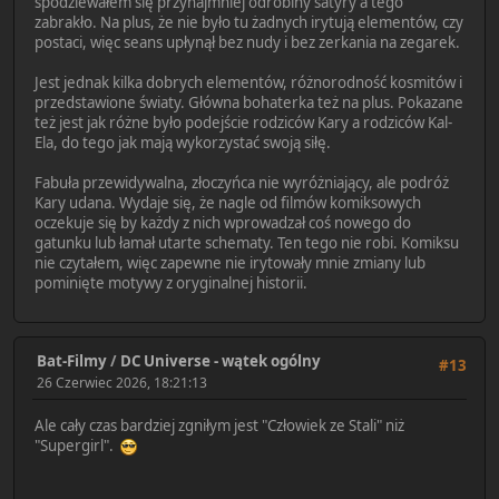
spodziewałem się przynajmniej odrobiny satyry a tego
zabrakło. Na plus, że nie było tu żadnych irytują elementów, czy
postaci, więc seans upłynął bez nudy i bez zerkania na zegarek.
Jest jednak kilka dobrych elementów, różnorodność kosmitów i
przedstawione światy. Główna bohaterka też na plus. Pokazane
też jest jak różne było podejście rodziców Kary a rodziców Kal-
Ela, do tego jak mają wykorzystać swoją siłę.
Fabuła przewidywalna, złoczyńca nie wyróżniający, ale podróż
Kary udana. Wydaje się, że nagle od filmów komiksowych
oczekuje się by każdy z nich wprowadzał coś nowego do
gatunku lub łamał utarte schematy. Ten tego nie robi. Komiksu
nie czytałem, więc zapewne nie irytowały mnie zmiany lub
pominięte motywy z oryginalnej historii.
Bat-Filmy
/
DC Universe - wątek ogólny
#13
26 Czerwiec 2026, 18:21:13
Ale cały czas bardziej zgniłym jest "Człowiek ze Stali" niż
"Supergirl".