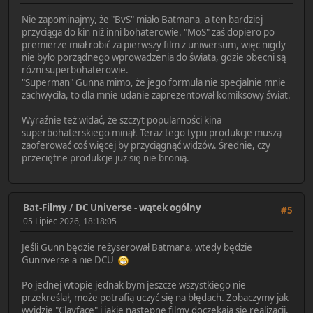
Nie zapominajmy, że "BvS" miało Batmana, a ten bardziej
przyciąga do kin niż inni bohaterowie. "MoS" zaś dopiero po
premierze miał robić za pierwszy film z uniwersum, więc nigdy
nie było porządnego wprowadzenia do świata, gdzie obecni są
różni superbohaterowie.
"Superman" Gunna mimo, że jego formuła nie specjalnie mnie
zachwyciła, to dla mnie udanie zaprezentował komiksowy świat.
Wyraźnie też widać, że szczyt popularności kina
superbohaterskiego minął. Teraz tego typu produkcje muszą
zaoferować coś więcej by przyciągnąć widzów. Średnie, czy
przeciętne produkcje już się nie bronią.
Bat-Filmy
/
DC Universe - wątek ogólny
#5
05 Lipiec 2026, 18:18:05
Jeśli Gunn będzie reżyserował Batmana, wtedy będzie
Gunnverse a nie DCU
Po jednej wtopie jednak bym jeszcze wszystkiego nie
przekreślał, może potrafią uczyć się na błędach. Zobaczymy jak
wyjdzie "Clayface" i jakie następne filmy doczekają się realizacji.