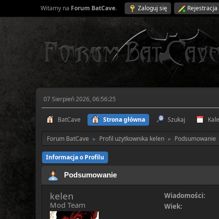
Witamy na
Forum BatCave
.
Zaloguj się
Rejestracja
07 Sierpień 2026, 06:56:25
BatCave
Strona główna
Szukaj
Kal
Forum BatCave
Profil użytkownika kelen
Podsumowanie
►
►
Informacja o Profilu
Podsumowanie
kelen
Wiadomości:
Mod Team
Wiek: