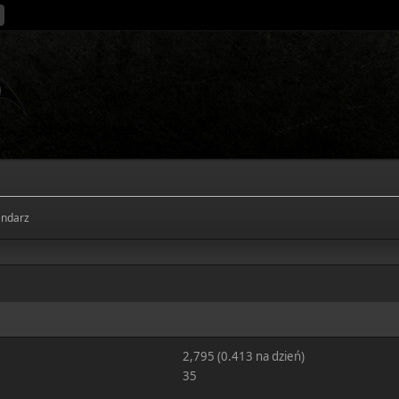
endarz
2,795 (0.413 na dzień)
35