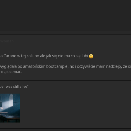
r Woman
a Carano w tej roli- no ale jak się nie ma co się lubi
wyglądała po amazońskim bootcampie, no i oczywiście mam nadzieję, że się 
i ją oceniać.
ler was still alive"