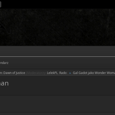
endarz
: Dawn of Justice
(Moderatorzy:
LelekPL
,
Rado
)
Gal Gadot jako Wonder Wom
►
man