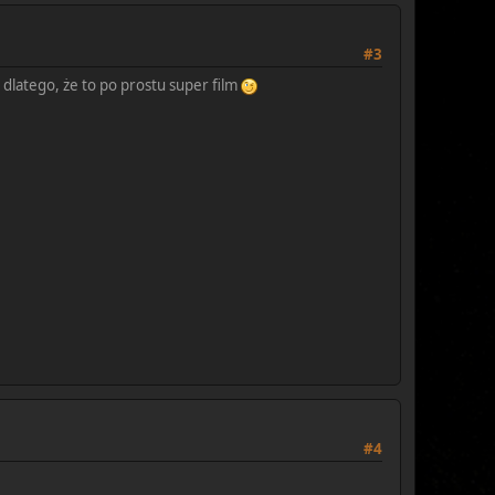
#3
e dlatego, że to po prostu super film
#4