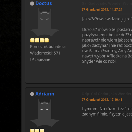
Doctus
Gal Gadot jako Wonder Wo
27 Grudzień 2013, 14:27:24
Jak w?a?ciwie widzicie jej rol
Du?o si? mówi o tej postaci 
pozytywnego, bo nie do?? ni
naprawd? nie wiem jak scena
jako? zaczyna? i nie raz p
Pomocnik bohatera
uwa?am za ?wietny, Amy Adam
Wiadomości: 571
nawet wybór Afflecka na Bat
IP zapisane
Snyder wie co robi.
Adriann
Odp: Gal Gadot jako Wonde
27 Grudzień 2013, 17:10:41
hymmm..No cóż,mi też średni
żadnym filmie, fizycznie jes