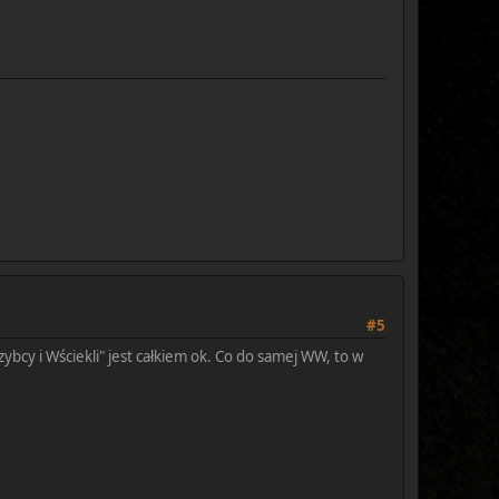
#5
zybcy i Wściekli" jest całkiem ok. Co do samej WW, to w