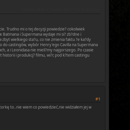
Ostatnia edycja
: 27 Grudzień 2013, 17:42:16 by Doctus
cie. Trudno mi o tej decyzji powiedzie? cokolwiek
cie Batmana i Supermana wydaje mi si? zb?dne i
zbyt wielkiego sta?u, co nie zmienia faktu ?e ka?dy
oko do castingów, wybór Henry'ego Cavilla na Supermana
h, a i Leonidasa nie mieli?my najgorszego. Po czasie
istorii i produkcj? filmu, wi?c pod k?tem castingu
#1
torkę to..nie wiem co powiedzieć,nie widziałem jej w