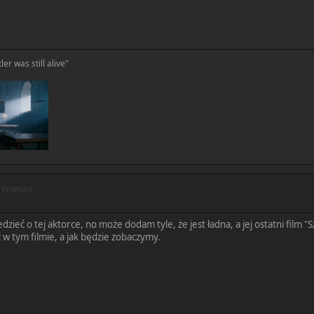
ler was still alive"
r Woman
ieć o tej aktorce, no może dodam tyle, że jest ładna, a jej ostatni film "S
 w tym filmie, a jak będzie zobaczymy.