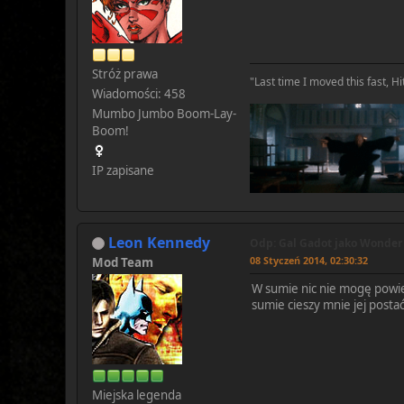
Stróż prawa
"Last time I moved this fast, Hit
Wiadomości: 458
Mumbo Jumbo Boom-Lay-
Boom!
IP zapisane
Leon Kennedy
Odp: Gal Gadot jako Wonde
08 Styczeń 2014, 02:30:32
Mod Team
W sumie nic nie mogę powiedz
sumie cieszy mnie jej postać
Miejska legenda