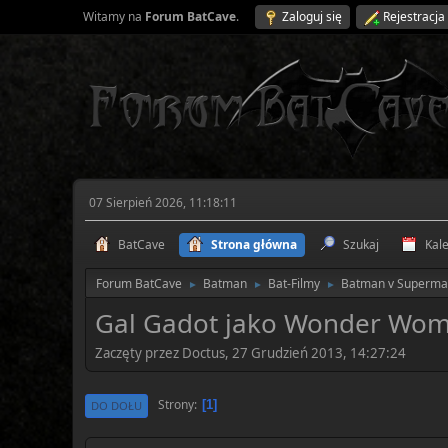
Witamy na
Forum BatCave
.
Zaloguj się
Rejestracja
07 Sierpień 2026, 11:18:11
BatCave
Strona główna
Szukaj
Kal
Forum BatCave
Batman
Bat-Filmy
Batman v Superman
►
►
►
Gal Gadot jako Wonder Wo
Zaczęty przez Doctus, 27 Grudzień 2013, 14:27:24
Strony
1
DO DOŁU