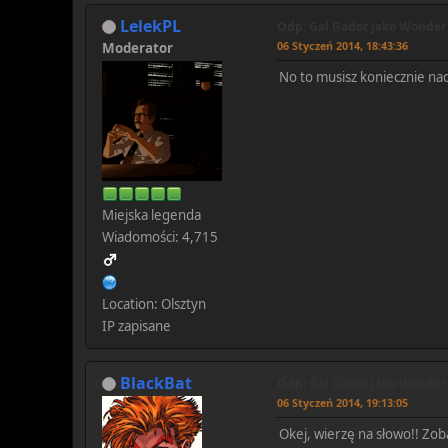
LelekPL
Odp: Gal Gadot jako Wonde
06 Styczeń 2014, 18:43:36
Moderator
No to musisz koniecznie nadr
Miejska legenda
Wiadomości: 4,715
Location: Olsztyn
IP zapisane
BlackBat
Odp: Gal Gadot jako Wonde
06 Styczeń 2014, 19:13:05
Okej, wierzę na słowo!! Zob