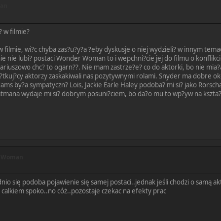
man
? w filmie?
w filmie, wi?c chyba zas?u?y?a ?eby dyskusje o niej wydzieli? w innym tema
e nie lubi? postaci Wonder Woman to i wepchni?cie jej do filmu o konflik
riuszowo chc? to ogarn??. Nie mam zastrze?e? co do aktorki, bo nie mia?a 
ocz?tkuj?cy aktorzy zaskakiwali nas pozytywnymi rolami. Snyder ma dobre 
s by?a sympatyczn? Lois, Jackie Earle Haley podoba? mi si? jako Rorschac
mana wydaje mi si? dobrym posuni?ciem, bo da?o mu to wp?yw na kszta?t h
r Woman
o się podoba pojawienie się samej postaci..jednak jeśli chodzi o samą ak
t calkiem spoko..no cóż..pozostaje czekac na efekty prac