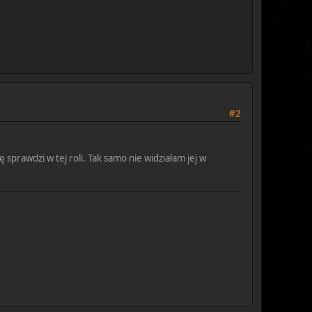
#2
sprawdzi w tej roli. Tak samo nie widziałam jej w