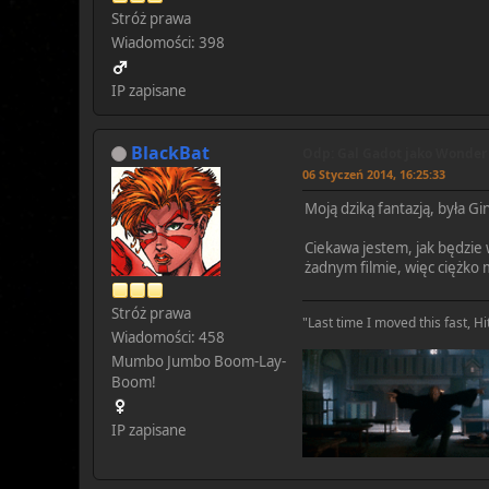
Stróż prawa
Wiadomości: 398
IP zapisane
BlackBat
Odp: Gal Gadot jako Wonde
06 Styczeń 2014, 16:25:33
Moją dziką fantazją, była Gin
Ciekawa jestem, jak będzie 
żadnym filmie, więc ciężko m
Stróż prawa
"Last time I moved this fast, Hit
Wiadomości: 458
Mumbo Jumbo Boom-Lay-
Boom!
IP zapisane