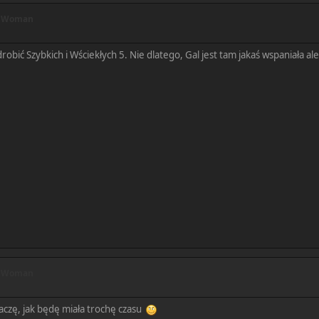
r Woman
obić Szybkich i Wściekłych 5. Nie dlatego, Gal jest tam jakaś wspaniała al
r Woman
aczę, jak będę miała trochę czasu