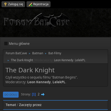
Zaloguj się
Rejestracja
Menu główne
Forum BatCave
Batman
Bat-Filmy
►
►
The Dark Knight
(Moderatorzy:
Leon Kennedy
,
LelekPL
)
►
The Dark Knight
Czyli wszystko o sequelu filmu "Batman Begins".
Moderatorzy:
Leon Kennedy
,
LelekPL
.
2
Strony
1
DO DOŁU
Temat
/
Zaczęty przez