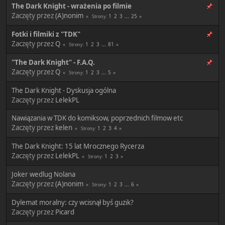
The Dark Knight - wrażenia po filmie
Zaczęty przez
(A)nonim
1
2
3
...
25
Strony
Fotki i filmiki z "TDK"
Zaczęty przez
Q
1
2
3
...
81
Strony
"The Dark Knight" - F.A.Q.
Zaczęty przez
Q
1
2
3
...
5
Strony
The Dark Knight - Dyskusja ogólna
Zaczęty przez
LelekPL
Nawiązania w TDK do komiksow, poprzednich filmow etc
Zaczęty przez
kelen
1
2
3
4
Strony
The Dark Knight: 15 lat Mrocznego Rycerza
Zaczęty przez
LelekPL
1
2
3
Strony
Joker wedlug Nolana
Zaczęty przez
(A)nonim
1
2
3
...
6
Strony
Dylemat moralny: czy wcisnął byś guzik?
Zaczęty przez
Picard