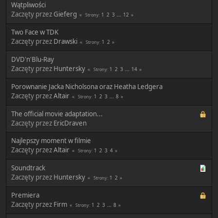
Wątpliwości
Zaczęty przez
Gieferg
1
2
3
...
12
Strony
Two Face w TDK
Zaczęty przez
Drawski
1
2
Strony
DVD'n'Blu-Ray
Zaczęty przez
Huntersky
1
2
3
...
14
Strony
Porownanie Jacka Nicholsona oraz Heatha Ledgera
Zaczęty przez
Altair
1
2
3
...
8
Strony
The official movie adaptation...
Zaczęty przez
EricDraven
Najlepszy moment w filmie
Zaczęty przez
Altair
1
2
3
4
Strony
Soundtrack
Zaczęty przez
Huntersky
1
2
Strony
Premiera
Zaczęty przez
Firm
1
2
3
...
8
Strony