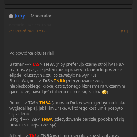
Juby
Moderator
Postacie - TAS czy TNBA
24 Sierpień 2021, 12:46:52
#21
Po powtórce obu seriali:
Batman --->
TAS
> TNBA
(niby preferuję czarny strój i w TNBA
ma lepszy pas, ale jestem niepoprawnym fanem logo w żółtej
elipsie i dłuższych uszu, co zaważyło na wyniku)
Bruce Wayne --->
TAS <
TNBA
(zdecydowanie wolę
niebieskookiego, krócej ostrzyżonego biznesmena w czarnym
garniturze, nawet jeśli takiego nie nosi się za dnia
)
Robin --->
TAS <
TNBA
(zarówno Dick w swoim jednym odcinku
wyglądał lepiej, jak i Tim Drake, w którego kostiumie pozbyto
się zieleni)
Batgirl --->
TAS <
TNBA
(zdecydowanie bardziej podoba mi się
nowa, czarniejsza wersja)
Alfred --->
TAS
> TNBA
(w drugim serialu jakby stracił zarys