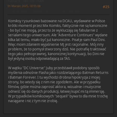
Postacie - TAS czy TNBA
01 Marzec 2025, 18:55:08
#25
Ostatnia edycja
: 01 Marzec 2025, 19:49:37 by Silent Dark
Komiksy rysunkowo bazowane na DCAU, wydawane w Polsce
krótki moment przez Mix Komiks, faktycznie nie są kanoniczne
- bo być nie mogą, przez to że wykluczają się fabularnie z
serialami tego uniwersum. Ale "Adventure Continues" wydane
kilka lat temu, miało być już kanoniczne. Pisał je sam Paul Dini.
Więc moim zdaniem wyjaśnienie MJ jest racjonalne. Mój inny
problem, że to pomysł stworzony dziś. Nie potrafię traktować
tego jako pełnoprawnej, kanonicznej kontynuacji, bo Dini nie
był jedyną osobą odpowiadającą za TAS.
W wątku "DC Universe" Juby przedstawił podobny sposób
myślenia odnośnie Flasha jako rozdzielającego Batman Returns
i Batman Forever. I tu wychodzi drobna hipokryzja z mojej
strony, bo wtedy się z nim nie zgodziłem. Ale w przypadku
filmów, gdzie można zaprosić aktora, wizualnie i muzycznie
odnieść się do danych produkcji, łatwiej kupić mi tą immersję.
W przypadków komiksowych "sequeli" bywa to dla mnie trochę
naciągane i nic z tym nie zrobię.