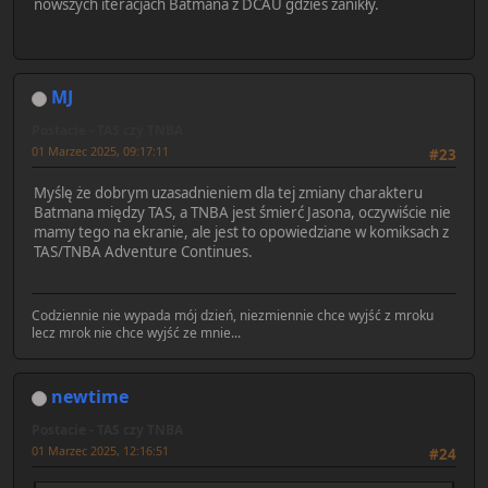
nowszych iteracjach Batmana z DCAU gdzieś zanikły.
MJ
Postacie - TAS czy TNBA
01 Marzec 2025, 09:17:11
#23
Myślę że dobrym uzasadnieniem dla tej zmiany charakteru
Batmana między TAS, a TNBA jest śmierć Jasona, oczywiście nie
mamy tego na ekranie, ale jest to opowiedziane w komiksach z
TAS/TNBA Adventure Continues.
Codziennie nie wypada mój dzień, niezmiennie chce wyjść z mroku
lecz mrok nie chce wyjść ze mnie...
newtime
Postacie - TAS czy TNBA
01 Marzec 2025, 12:16:51
#24