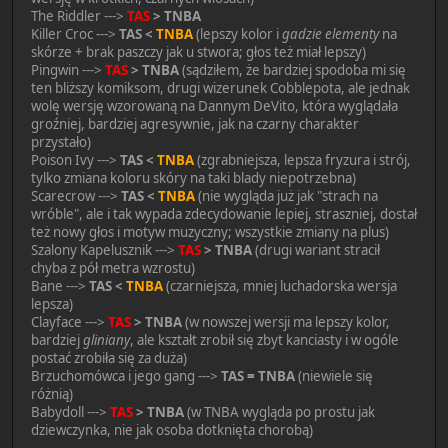
The Riddler --->
TAS
> TNBA
Killer Croc --->
TAS <
TNBA
(lepszy kolor i
gadzie elementy
na
skórze + brak paszczy jak u stwora; głos też miał lepszy)
Pingwin --->
TAS
> TNBA
(sądziłem, że bardziej spodoba mi się
ten bliższy komiksom, drugi wizerunek Cobblepota, ale jednak
wolę wersję wzorowaną na Dannym DeVito, która wyglądała
groźniej, bardziej agresywnie, jak na czarny charakter
przystało)
Poison Ivy --->
TAS <
TNBA
(zgrabniejsza, lepsza fryzura i strój,
tylko zmiana koloru skóry na taki blady niepotrzebna)
Scarecrow --->
TAS <
TNBA
(nie wygląda już jak "strach na
wróble", ale i tak wypada zdecydowanie lepiej, straszniej, dostał
też nowy głos i motyw muzyczny; wszystkie zmiany na plus)
Szalony Kapelusznik --->
TAS
> TNBA
(drugi wariant stracił
chyba z pół metra wzrostu)
Bane --->
TAS <
TNBA
(czarniejsza, mniej luchadorska wersja
lepsza)
Clayface --->
TAS
> TNBA
(w nowszej wersji ma lepszy kolor,
bardziej
gliniany
, ale kształt zrobił się zbyt kanciasty i w ogóle
postać zrobiła się za duża)
Brzuchomówca i jego gang --->
TAS = TNBA
(niewiele się
różnią)
Babydoll --->
TAS
> TNBA
(w TNBA wygląda po prostu jak
dziewczynka, nie jak osoba dotknięta chorobą)