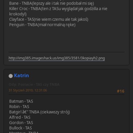
Bane - TNBA(lepszy ale i tak nie podobał mi się)
Killer Croc - TNBA(ten z TASu wyglądał jak godżilla a nie
krokodyl)
Clayface - TAS(nie wiem czemu ale tak jakoś)
Penguin - TNBA(miał normalną ręke)
http://img385.imageshack.us/img385/3581/3kopiayh2.png
Katrin
Odp: Postacie - TAS czy TNBA
31 Styczeń 2010, 12:31:06
#16
Batman - TAS
Robin - TAS
Batgirl â€" TNBA (ciekawszy strój)
Alfred - TAS
Gordon - TAS
Bullock - TAS