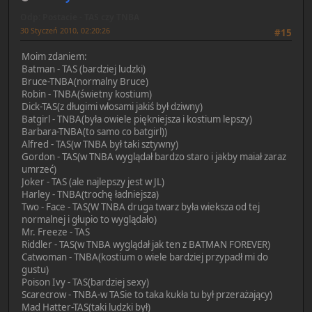
Odp: Postacie - TAS czy TNBA
30 Styczeń 2010, 02:20:26
#15
Moim zdaniem:
Batman - TAS (bardziej ludzki)
Bruce-TNBA(normalny Bruce)
Robin - TNBA(świetny kostium)
Dick-TAS(z długimi włosami jakiś był dziwny)
Batgirl - TNBA(była owiele piękniejsza i kostium lepszy)
Barbara-TNBA(to samo co batgirl))
Alfred - TAS(w TNBA był taki sztywny)
Gordon - TAS(w TNBA wyglądał bardzo staro i jakby maiał zaraz
umrzeć)
Joker - TAS (ale najlepszy jest w JL)
Harley - TNBA(trochę ładniejsza)
Two - Face - TAS(W TNBA druga twarz była wieksza od tej
normalnej i głupio to wyglądało)
Mr. Freeze - TAS
Riddler - TAS(w TNBA wyglądał jak ten z BATMAN FOREVER)
Catwoman - TNBA(kostium o wiele bardziej przypadł mi do
gustu)
Poison Ivy - TAS(bardziej sexy)
Scarecrow - TNBA-w TASie to taka kukła tu był przerażający)
Mad Hatter-TAS(taki ludzki był)