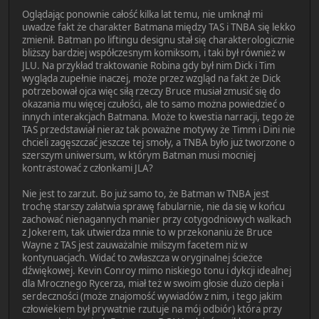
Oglądając ponownie całość kilka lat temu, nie umknął mi
uwadze fakt że charakter Batmana między TAS i TNBA się lekko
zmienił. Batman po liftingu designu stał się charakterologicznie
bliższy bardziej współczesnym komiksom, i taki był również w
JLU. Na przykład traktowanie Robina gdy był nim Dick i Tim
wygląda zupełnie inaczej, może przez wzgląd na fakt że Dick
potrzebował ojca więc siłą rzeczy Bruce musiał zmusić się do
okazania mu więcej czułości, ale to samo można powiedzieć o
innych interakcjach Batmana. Może to kwestia narracji, tego że
TAS przedstawiał nieraz tak poważne motywy że Timm i Dini nie
chcieli zagęszczać jeszcze tej smoły, a TNBA było już tworzone o
szerszym uniwersum, w którym Batman musi mocniej
kontrastować z członkami JLA?
Nie jest to zarzut. Bo już samo to, że Batman w TNBA jest
trochę starszy załatwia sprawę fabularnie, nie da się w końcu
zachować nienagannych manier przy cotygodniowych walkach
z Jokerem, tak utwierdza mnie to w przekonaniu że Bruce
Wayne z TAS jest zauważalnie milszym facetem niż w
kontynuacjach. Widać to zwłaszcza w oryginalnej ścieżce
dźwiękowej. Kevin Conroy mimo niskiego tonu i dykcji idealnej
dla Mrocznego Rycerza, miał też w swoim głosie dużo ciepła i
serdeczności (może znajomość wywiadów z nim, i tego jakim
człowiekiem był prywatnie rzutuje na mój odbiór) która przy