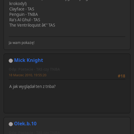
krokodyl)
Clayface - TAS
Penguin - TNBA
Ra's Al Ghul - TAS
The Ventriloquist â€" TAS
Ja wam pokażę!
Mick Knight
Odp: Postacie - TAS czy TNBA
18 Marzec 2010, 19:55:20
#18
A jak wyglądał ten z tnba?
Olek.b.10
Odp: Postacie - TAS czy TNBA