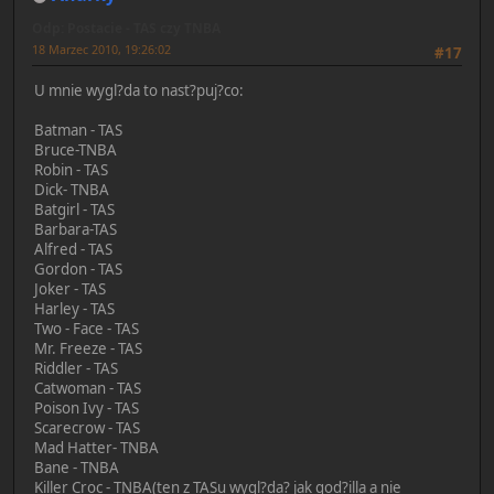
Odp: Postacie - TAS czy TNBA
18 Marzec 2010, 19:26:02
#17
U mnie wygl?da to nast?puj?co:
Batman - TAS
Bruce-TNBA
Robin - TAS
Dick- TNBA
Batgirl - TAS
Barbara-TAS
Alfred - TAS
Gordon - TAS
Joker - TAS
Harley - TAS
Two - Face - TAS
Mr. Freeze - TAS
Riddler - TAS
Catwoman - TAS
Poison Ivy - TAS
Scarecrow - TAS
Mad Hatter- TNBA
Bane - TNBA
Killer Croc - TNBA(ten z TASu wygl?da? jak god?illa a nie