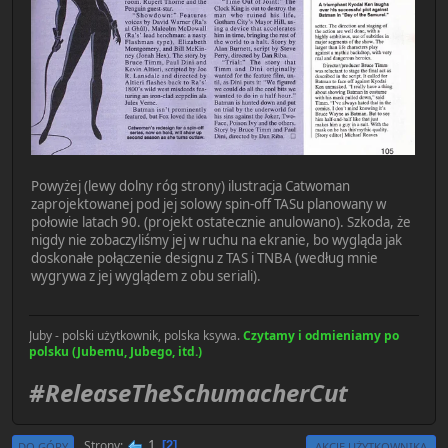
Powyżej (lewy dolny róg strony) ilustracja Catwoman
zaprojektowanej pod jej solowy spin-off TASu planowany w
połowie latach 90. (projekt ostatecznie anulowano). Szkoda, że
nigdy nie zobaczyliśmy jej w ruchu na ekranie, bo wygląda jak
doskonałe połączenie designu z TAS i TNBA (według mnie
wygrywa z jej wyglądem z obu seriali).
Juby - polski użytkownik, polska ksywa.
Czytamy i odmieniamy po
polsku (Jubemu, Jubego, itd.)
#ReleaseTheSchumacherCut
1
Strony
2
DO GÓRY
AKCJE UŻYTKOWNIKA