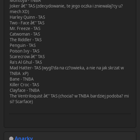
Montoya - TNBA
Joker â€" TAS (zdecydowanie, te jego oczka i zniewalaj?cy u?
miech XD)
Harley Quinn - TAS
Two - Face â€" TAS
Mr. Freeze - TAS
Catwoman - TAS
The Riddler - TAS
Penguin - TAS
Poison Ivy - TAS
Scarecrow â€" TAS
Ra's Al Ghul - TAS
Mad Hatter- TAS (wygl?da na cz?owieka, a nie na jak skrzat w
TNBA xP)
Bane - TNBA
Killer Croc - TAS
Clayface - TNBA
The Ventriloquist â€" TAS (chocia? w TNBA bardziej podoba? mi
si? Scarface)
Anarky