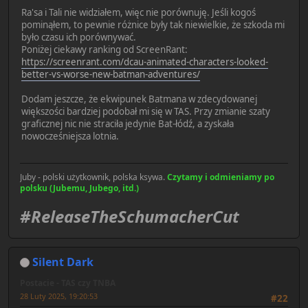
Ra'sa i Tali nie widziałem, więc nie porównuję. Jeśli kogoś
pominąłem, to pewnie różnice były tak niewielkie, że szkoda mi
było czasu ich porównywać.
Poniżej ciekawy ranking od ScreenRant:
https://screenrant.com/dcau-animated-characters-looked-
better-vs-worse-new-batman-adventures/
Dodam jeszcze, że ekwipunek Batmana w zdecydowanej
większości bardziej podobał mi się w TAS. Przy zmianie szaty
graficznej nic nie straciła jedynie Bat-łódź, a zyskała
nowocześniejsza lotnia.
Juby - polski użytkownik, polska ksywa.
Czytamy i odmieniamy po
polsku (Jubemu, Jubego, itd.)
#ReleaseTheSchumacherCut
Silent Dark
Postacie - TAS czy TNBA
28 Luty 2025, 19:20:53
#22