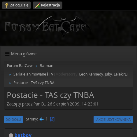
Zaloguj się
Rejestracja
Menu główne
Forum BatCave
Batman
►
Seriale animowane i TV
(Moderatorzy:
Leon Kennedy
,
Juby
,
LelekPL
)
►
Postacie - TAS czy TNBA
►
Postacie - TAS czy TNBA
Zaczęty przez Pan B., 26 Sierpień 2009, 14:23:01
1
Strony
2
DO DOŁU
AKCJE UŻYTKOWNIKA
batboy