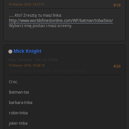
19 Marzec 2010, 14:27:51
#19
.....Kto? Zresztą tu masz linka:
http://www.worldsfinestonline.com/WF/batman/tnba/bios/
Wybierz imię postaci i masz screeny.
Mick Knight
Odp: Postacie - TAS czy TNBA
19 Marzec 2010, 18:48:19
#20
Ostatnia edycja
: 03 Luty 2012, 12:25:41 by Mick Knight
Croc.
Batman-tas
barbara-tnba
robin-tnba
joker-tnba