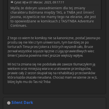
Cytat: MJ w 01 Marzec 2025, 09:17:11
Myślę że dobrym uzasadnieniem dla tej zmiany
charakteru Batmana między TAS, a TNBA jest śmierć
Jasona, oczywiście nie mamy tego na ekranie, ale jest
to opowiedziane w komiksach z TAS/TNBA Adventure
Continues.
Z tego co wiem te komiksy nie sa kanoniczne, postać Jasona po
prostu się nie klei z tym uniwersum, tym bardziej ze po
torturach Tima przez Jokera z których wyszedł cało, Bruce
zerwał wszystkie sojusze łącznie z Ligą sprawiedliwych wiec
śmierć Jasona powinna mieć jeszcze większy wpływ.
Mi też ta zmiana się nie podobała ale zawsze tłumaczyłem ją
wiekiem oraz mniejszą wiara w uratowanie przestępców,
prawie cały 2 sezon skupiał się na rehabilitacji przeciwników
która każda okazała nieudana. Chociaż mam wrażenie ze w JL
bliżej było mu do Tas niż Tnba
Silent Dark