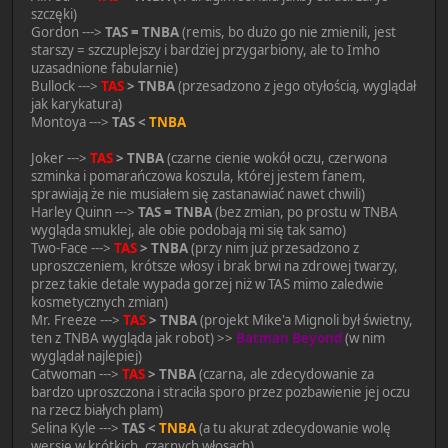
szczęki)
Gordon --->
TAS = TNBA
(remis, bo dużo go nie zmienili, jest
starszy = szczuplejszy i bardziej przygarbiony, ale to Imho
uzasadnione fabularnie)
Bullock --->
TAS
> TNBA
(przesadzono z jego otyłością, wyglądał
jak karykatura)
Montoya --->
TAS <
TNBA
Joker --->
TAS
> TNBA
(czarne cienie wokół oczu, czerwona
szminka i pomarańczowa koszula, której jestem fanem,
sprawiają że nie musiałem się zastanawiać nawet chwili)
Harley Quinn --->
TAS = TNBA
(bez zmian, po prostu w TNBA
wygląda smuklej, ale obie podobają mi się tak samo)
Two-Face --->
TAS
> TNBA
(przy nim już przesadzono z
uproszczeniem, krótsze włosy i brak brwi na zdrowej twarzy,
przez takie detale wypada gorzej niż w TAS mimo zaledwie
kosmetycznych zmian)
Mr. Freeze --->
TAS
> TNBA
(projekt Mike'a Mignoli był świetny,
ten z TNBA wygląda jak robot) >>
Batman Beyond
(w nim
wyglądał najlepiej)
Catwoman --->
TAS
> TNBA
(czarna, ale zdecydowanie za
bardzo uproszczona i straciła sporo przez pozbawienie jej oczu
na rzecz białych plam)
Selina Kyle --->
TAS <
TNBA
(a tu akurat zdecydowanie wolę
wersję w krótkich, czarnych włosach)