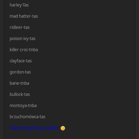
harley-Tas
mad hatter-tas
ridleer-tas
poison ivy-tas
killer croc-tnba
clayface-tas
gordon-tas
bane-tnba
bullock-tas
montoya-tnba
brzuchomówca-tas
Tak przejrzyściej, prawda?