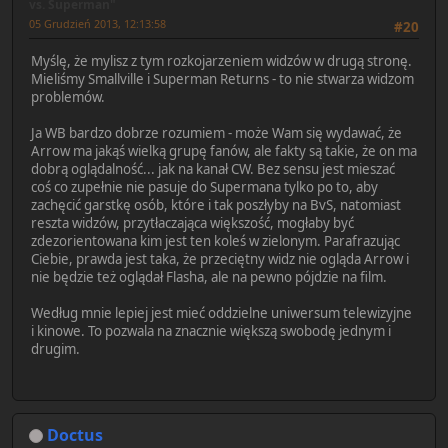
vs. Superman"
05 Grudzień 2013, 12:13:58
#20
Myślę, że mylisz z tym rozkojarzeniem widzów w drugą stronę.
Mieliśmy Smallville i Superman Returns - to nie stwarza widzom
problemów.
Ja WB bardzo dobrze rozumiem - może Wam się wydawać, że
Arrow ma jakąś wielką grupę fanów, ale fakty są takie, że on ma
dobrą oglądalność... jak na kanał CW. Bez sensu jest mieszać
coś co zupełnie nie pasuje do Supermana tylko po to, aby
zachęcić garstkę osób, które i tak poszłyby na BvS, natomiast
reszta widzów, przytłaczająca większość, mogłaby być
zdezorientowana kim jest ten koleś w zielonym. Parafrazując
Ciebie, prawda jest taka, że przeciętny widz nie ogląda Arrow i
nie będzie też oglądał Flasha, ale na pewno pójdzie na film.
Według mnie lepiej jest mieć oddzielne uniwersum telewizyjne
i kinowe. To pozwala na znacznie większą swobodę jednym i
drugim.
Doctus