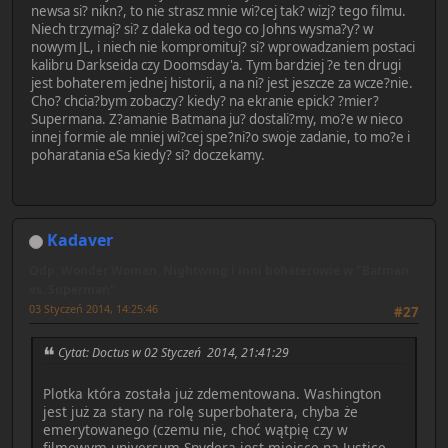
newsa si? nikn?, to nie strasz mnie wi?cej tak? wizj? tego filmu.
Niech trzymaj? si? z daleka od tego co Johns wysma?y? w
nowym JL, i niech nie kompromituj? si? wprowadzaniem postaci
kalibru Darkseida czy Doomsday'a. Tym bardziej ?e ten drugi
jest bohaterem jednej historii, a na ni? jest jeszcze za wcze?nie.
Cho? chcia?bym zobaczy? kiedy? na ekranie epick? ?mier?
Supermana. Z?amanie Batmana ju? dostali?my, mo?e w nieco
innej formie ale mniej wi?cej spe?ni?o swoje zadanie, to mo?e i
poharatania eSa kiedy? si? doczekamy.
Kadaver
Odp: Wonder Woman, Nightwing i inni bohaterowie w "Batman
vs. Superman"
03 Styczeń 2014, 14:25:46
#27
Cytat: Doctus w 02 Styczeń 2014, 21:41:29
Plotka która została już zdementowana. Washington
jest już za stary na rolę superbohatera, chyba że
emerytowanego (czemu nie, choć wątpię czy w
filmowym universum Snydera jest miejsce na Justice