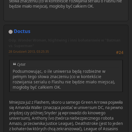
słowa znaczeniu (co w kontekście rozwijania serialu o Flashu nie
będzie miało miejsca), mogłoby być całkiem OK.
Doctus
Odp: Wonder Woman, Nightwing i inni bohaterowie w "Batman
vs. Superman"
28 Grudzień 2013, 03:25:35
#24
Cytat
Podsumowując, o ile uniwersa będą rozbieżne w
pełnym tego słowa znaczeniu (co w kontekście
rozwijania serialu o Flashu nie będzie miało miejsca),
mogłoby być całkiem OK.
Mniejsza już z Flashem, skoro u samego Green Arrowa pojawiła
się Amanda Waller (znacząca postać w universum DC, na pewno
prędzej czy później Snyder ją wprowadzi do kinowego
universum), Anthony Ivo (twórca niebezpiecznego robota
Amazo, przeciwnika Justice League), Deathstroke (jest to jeden
z bohaterów których chcą zekranizować), League of Assasins