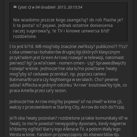
Cytat: Q w 04 Grudzień 2013, 20:15:54
Nie wiadomo jeszcze kogo zaanga?uj? do roli Flasha je?
li ta posta? si? pojawi. Jednak ostatnie doniesienia
raczej sugerowa?y, ?e TV i kinowe uniwersa b?d?
rozdzielone.
I to jest b??d. WB mog?oby znacznie zwi?kszy? publiczno?? ??cz?
c oba uniwersa i bohaterów drugiej ligi (których klasycznym
przyk?adem jest Green Arrow) rozwija? w telewizji, natomiast
pierwsz? lig? (a w?a?ciwie - nomen omen - Lig? Sprawiedliwych)
rozwija? w kinie. Jednocze?nie oba lu?no powi?zane ?wiaty
mog?yby si? ciekawie przenika?, np. poprzez cameo
Batmana/Bruce'a czy Nightwinga w serialach. Cho? pewnie
udzia? Afflecka w jednym odcinku "Arrow" kosztowa?by tyle, co
praca Amella przez ca?y sezon.
Jednocze?nie Arrow móg?by pojawia? si? na chwil? w kinie (JL
walczy z przeciwnikiem w Starling City, Arrow do nich do??cza).
Je?li oba ?wiaty pozostan? rozdzielone (a takie komunikaty id? w
?wiat), to mo?e powsta? niewygodny dysonans, kiedy najpierw
b?dziemy ogl?da? Barry'ego Allena w TV, a potem Wally'ego
Westa w kinie. Fandom przyzwyczajony do elseworldów itp.