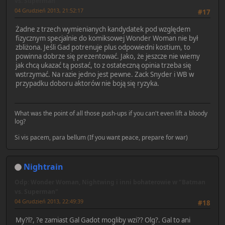
vs. Superman"
04 Grudzień 2013, 21:52:17
#17
Żadne z trzech wymienianych kandydatek pod względem
fizycznym specjalnie do komiksowej Wonder Woman nie był
zbliżona. Jeśli Gad potrenuje plus odpowiedni kostium, to
powinna dobrze się prezentować. Jako, że jeszcze nie wiemy
jak chcą ukazać tą postać, to z ostateczną opinia trzeba się
wstrzymać. Na razie jedno jest pewne. Zack Snyder i WB w
przypadku doboru aktorów nie boją się ryzyka.
What was the point of all those push-ups if you can't even lift a bloody
log?
Si vis pacem, para bellum (If you want peace, prepare for war)
Nightrain
Odp: Wonder Woman, Nightwing i inni bohaterowie w "Batman
vs. Superman"
04 Grudzień 2013, 22:49:39
#18
My?l?, ?e zamiast Gal Gadot mogliby wzi?? Olg?. Gal to ani