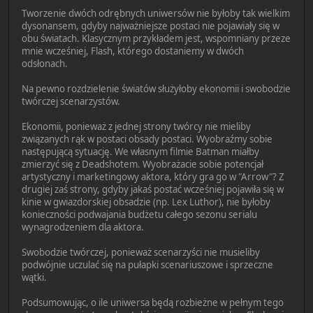
Tworzenie dwóch odrębnych uniwersów nie byłoby tak wielkim
dysonansem, gdyby najważniejsze postaci nie pojawiały się w
obu światach. Klasycznym przykładem jest, wspomniany przeze
mnie wcześniej, Flash, którego dostaniemy w dwóch
odsłonach.
Na pewno rozdzielenie światów służyłoby ekonomii i swobodzie
twórczej scenarzystów.
Ekonomii, ponieważ z jednej strony twórcy nie mieliby
związanych rąk w postaci obsady postaci. Wyobraźmy sobie
następującą sytuację. We własnym filmie Batman miałby
zmierzyć się z Deadshotem. Wyobrażacie sobie potencjał
artystyczny i marketingowy aktora, który gra go w "Arrow"? Z
drugiej zaś strony, gdyby jakaś postać wcześniej pojawiła się w
kinie w gwiazdorskiej obsadzie (np. Lex Luthor), nie byłoby
konieczności podwajania budżetu całego sezonu serialu
wynagrodzeniem dla aktora.
Swobodzie twórczej, ponieważ scenarzyści nie musieliby
podwójnie uczulać się na pułapki scenariuszowe i sprzeczne
wątki.
Podsumowując, o ile uniwersa będą rozbieżne w pełnym tego