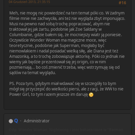
04 Grudzień 2013, 21:35:15
#16
Meh, nie mogę nic powiedzieć na ten temat póki co. W żadnym
filmie mnie nie zachwyciła, ani też nie wygląda zbyt imponująco.
Musi na pewno nad sobą trochę popracować, abym nie
traktował jej jak żartu, podobnie jak Zoe Saldany w
Columbianie, gdzie bałem się, że mocniejszy wiatr ją poniesie.
Oczywiście Wonder Woman ma magiczne moce, więc
teoretycznie, podobnie jak Superman, mogłaby być
niemowlakiem i nadal posiadać wielką siłę, ale Diana jest też
Amazonką, a to trochę zobowiązuje aktorkę. Póki co jednak nie
wiemy jak będzie prezentował się jej origin, co w nim
pozmieniają... bo coś zmienić trzeba, więc wstrzymuję się od
sądów na temat wyglądu.
PS. Poza tym, gdybym miał wdawać się w szczegóły to bym
mógł się przyczepić do wielkości piersi, ale z racji, że WW to nie
Power Girl, to tym razem jeszcze im daruję
Q
Administrator
Odp: Wonder Woman, Nightwing i inni bohaterowie w "Batman