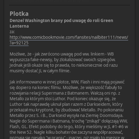
Ostatnia edycja
: 29 Grudzień 2013, 10:23:42 by Rado
Plotka
Denzel Washington brany pod uwagę do roli Green
Lanterna
za:
http://www.comicbookmovie.com/fansites/nailbiter111/news/
?a=92125
Możliwe, że - jak zwrócono uwagę pod ww. linkiem - WB
wypuszcza fake-newsy, by zlokalizować swoich szpiegów.
Jednak jeśli okaże się to prawda, to niekoniecznie od razu
musimy dostać JL w całym filmie.
Jak informowano w innej plotce, WW, Flash i inni mają pojawić
się dopiero na koniec filmu. Możliwe, że większość fabuły to
rozwijania relacji Supermana z Batmanem. Walczą oni np. z
Metallo za którym stoi Luthor. Pod koniec okazuje się, że
Luthor tak naprawdę uknuł plan razem z Darkseidem, który
przekazał mu kryptonit, by zbudować Metallo. Po pokonaniu
Metallo przez S. i B., Darkseid wysyła na Ziemię Doomsdaya.
Nagle do Supermana i Batmana, trochę "znikąd" dołączają WW,
Flash, GL. Efekt podobny do tego, który mieliśmy w JL #1-#6 w
the New 52. Nagle kilku bohaterów zaczyna współpracować,
poznają się niejako "w praniu" - inaczej, niż miało to miejsce w