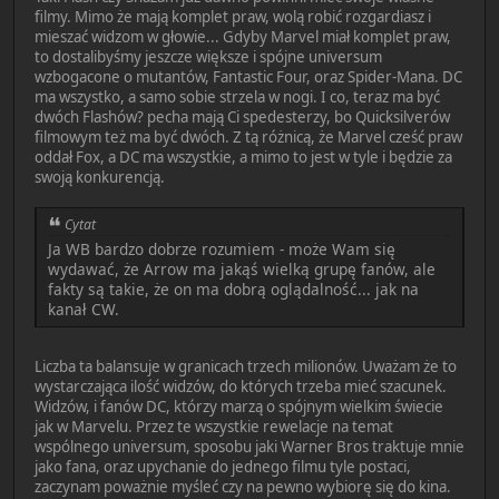
filmy. Mimo że mają komplet praw, wolą robić rozgardiasz i
mieszać widzom w głowie... Gdyby Marvel miał komplet praw,
to dostalibyśmy jeszcze większe i spójne universum
wzbogacone o mutantów, Fantastic Four, oraz Spider-Mana. DC
ma wszystko, a samo sobie strzela w nogi. I co, teraz ma być
dwóch Flashów? pecha mają Ci spedesterzy, bo Quicksilverów
filmowym też ma być dwóch. Z tą różnicą, że Marvel cześć praw
oddał Fox, a DC ma wszystkie, a mimo to jest w tyle i będzie za
swoją konkurencją.
Cytat
Ja WB bardzo dobrze rozumiem - może Wam się
wydawać, że Arrow ma jakąś wielką grupę fanów, ale
fakty są takie, że on ma dobrą oglądalność... jak na
kanał CW.
Liczba ta balansuje w granicach trzech milionów. Uważam że to
wystarczająca ilość widzów, do których trzeba mieć szacunek.
Widzów, i fanów DC, którzy marzą o spójnym wielkim świecie
jak w Marvelu. Przez te wszystkie rewelacje na temat
wspólnego universum, sposobu jaki Warner Bros traktuje mnie
jako fana, oraz upychanie do jednego filmu tyle postaci,
zaczynam poważnie myśleć czy na pewno wybiorę się do kina.