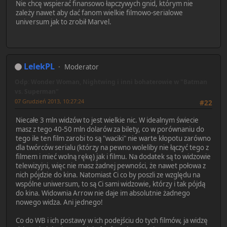
Nie chcę wspierać finansowo łapczywych gnid, którym nie
zależy nawet aby dać fanom wielkie filmowo-serialowe
universum jak to zrobił Marvel.
LelekPL
Moderator
Odp: Wonder Woman, Nightwing i inni bohaterowie w "Batman
vs. Superman"
07 Grudzień 2013, 10:27:24
#22
Niecałe 3 mln widzów to jest wielkie nic. W idealnym świecie
masz z tego 40-50 mln dolarów za bilety, co w porównaniu do
tego ile ten film zarobi to są "waciki" nie warte kłopotu zarówno
dla twórców serialu (którzy na pewno woleliby nie łączyć tego z
filmem i mieć wolną rękę) jak i filmu. Na dodatek są to widzowie
telewizyjni, więc nie masz żadnej pewności, że nawet połowa z
nich pójdzie do kina. Natomiast Ci co by poszli ze względu na
wspólne uniwersum, to są Ci sami widzowie, którzy i tak pójdą
do kina. Widownia Arrow nie daje im absolutnie żadnego
nowego widza. Ani jednego!
Co do WB i ich postawy w ich podejściu do tych filmów, ja widzę