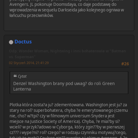
Avengers. JL pokonuje Doomsdaya, co daje podstawę do
wprowadzenia w sequelu Darkseida jako kolejnego ogniwa w
łańcuchu przeciwników.
Doctus
Odp: Wonder Woman, Nightwing i inni bohaterowie w "Batman
vs. Superman"
02 Styczeń 2014, 21:41:29
#26
Cytat
Denzel Washington brany pod uwag? do roli Green
Lanterna
Plotka która zosta?a ju? zdementowana. Washington jest ju? za
stary na rol? superbohatera, chyba ?e emerytowanego (czemu
nie, cho? w?tpi? czy w filmowym universum Snydera jest
miejsce na Justice Society of America). Chyba, ?e mia?by si?
wcieli? w przyk?adowo w Cyborga, który zgin??by w pierwszej
cz??? i wype?ni? rol? czego? w rodzaju czynniku motywuj?cego,
tak jak to zrobi? Coulson gin?? w walce z Lokim w
Avengers
. A ?e