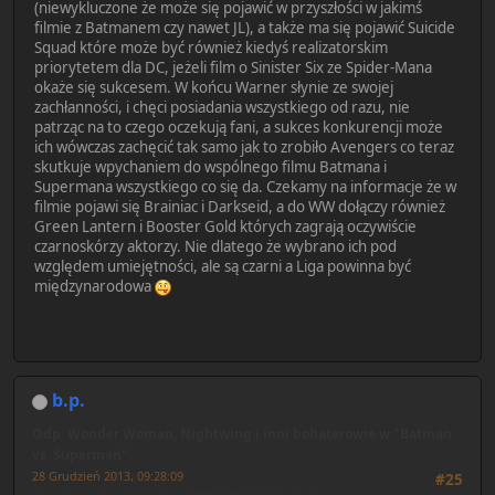
(niewykluczone że może się pojawić w przyszłości w jakimś
filmie z Batmanem czy nawet JL), a także ma się pojawić Suicide
Squad które może być również kiedyś realizatorskim
priorytetem dla DC, jeżeli film o Sinister Six ze Spider-Mana
okaże się sukcesem. W końcu Warner słynie ze swojej
zachłanności, i chęci posiadania wszystkiego od razu, nie
patrząc na to czego oczekują fani, a sukces konkurencji może
ich wówczas zachęcić tak samo jak to zrobiło Avengers co teraz
skutkuje wpychaniem do wspólnego filmu Batmana i
Supermana wszystkiego co się da. Czekamy na informacje że w
filmie pojawi się Brainiac i Darkseid, a do WW dołączy również
Green Lantern i Booster Gold których zagrają oczywiście
czarnoskórzy aktorzy. Nie dlatego że wybrano ich pod
względem umiejętności, ale są czarni a Liga powinna być
międzynarodowa
b.p.
Odp: Wonder Woman, Nightwing i inni bohaterowie w "Batman
vs. Superman"
28 Grudzień 2013, 09:28:09
#25