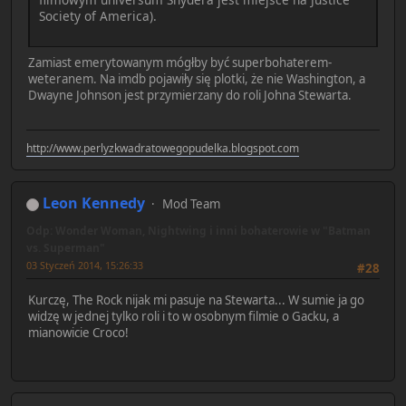
Society of America).
Zamiast emerytowanym mógłby być superbohaterem-
weteranem. Na imdb pojawiły się plotki, że nie Washington, a
Dwayne Johnson jest przymierzany do roli Johna Stewarta.
http://www.perlyzkwadratowegopudelka.blogspot.com
Leon Kennedy
Mod Team
Odp: Wonder Woman, Nightwing i inni bohaterowie w "Batman
vs. Superman"
03 Styczeń 2014, 15:26:33
#28
Kurczę, The Rock nijak mi pasuje na Stewarta... W sumie ja go
widzę w jednej tylko roli i to w osobnym filmie o Gacku, a
mianowicie Croco!