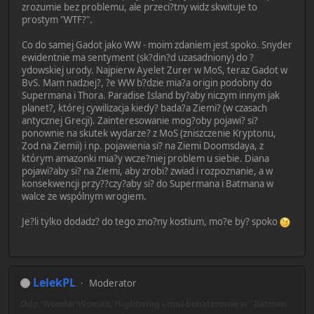
zrozumie bez problemu, ale przeci?tny widz skwituje to
prostym "WTF?".
Co do samej Gadot jako WW - moim zdaniem jest spoko. Snyder
ewidentnie ma sentyment (sk?din?d uzasadniony) do ?
ydowskiej urody. Najpierw Ayelet Zurer w MoS, teraz Gadot w
BvS. Mam nadziej?, ?e WW b?dzie mia?a origin podobny do
Supermana i Thora. Paradise Island by?aby niczym innym jak
planet?, której cywilizacja kiedy? bada?a Ziemi? (w czasach
antycznej Grecji). Zainteresowanie mog?oby pojawi? si?
ponownie na skutek wydarze? z MoS (zniszczenie Kryptonu,
Zod na Ziemii) i np. pojawienia si? na Ziemi Doomsdaya, z
którym amazonki mia?y wcze?niej problem u siebie. Diana
pojawi?aby si? na Ziemi, aby zrobi? zwiad i rozpoznanie, a w
konsekwencji przy??czy?aby si? do Supermana i Batmana w
walce ze wspólnym wrogiem.
Je?li tylko dodadz? do tego zno?ny kostium, mo?e by? spoko
LelekPL
Moderator
Odp: Wonder Woman, Nightwing i inni bohaterowie w "Batman