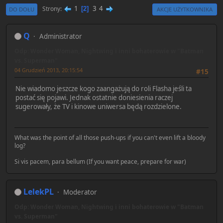
1
3
4
Strony
2
DO DOŁU
AKCJE UŻYTKOWNIKA
Q
Administrator
Odp: Wonder Woman, Nightwing i inni bohaterowie w "Batman
vs. Superman"
04 Grudzień 2013, 20:15:54
#15
Nie wiadomo jeszcze kogo zaangażują do roli Flasha jeśli ta
postać się pojawi. Jednak ostatnie doniesienia raczej
sugerowały, że TV i kinowe uniwersa będą rozdzielone.
What was the point of all those push-ups if you can't even lift a bloody
log?
Si vis pacem, para bellum (If you want peace, prepare for war)
LelekPL
Moderator
Odp: Wonder Woman, Nightwing i inni bohaterowie w "Batman
vs. Superman"