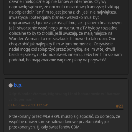
dziwne i nielogiczne opinie fanów w internecie. Czy wy
naprawdę sądzicie, że oni multi-miliardową franczyzę traktują
na odpierdol? Ten film to jest jedna z ich, jeśli nie największa,
inwestycja i potencjalny biznes - wszystko musi być
dopracowane, łącznie z jakością filmu, jak i planem finansowym.
Jeśli stworzenie wspólnego uniwersum z TV byłoby rozsądne i
opłacalne to by to zrobili. Jeśli uważają, że mają miejsce na
Wonder Woman i to nie zaszkodzi filmowi - to tak robią. Oni
chcą zrobić jak najlepszy film w tym momencie. Oczywiście
nadal mogą coś spieprzyć przez pomyłkę, ale im w tej chwili
bardziej zależy, niż komukolwiek innemu, żeby ten film się nam
podobał, bo mają znacznie większe plany na przyszłość.
b.p.
Odp: Wonder Woman, Nightwing i inni bohaterowie w "Batman
vs. Superman"
07 Grudzień 2013, 13:16:41
#23
Przekonany przez @LelekPL muszę się zgodzić, co do tego, że
wspólne uniwersum serialowo-kinowe przekonałoby już
przekonanych, tj. cały świat fanów CBM.