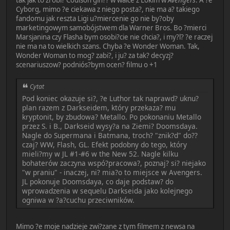
Cyborg, mimo ?e ciekawa z niego posta?, nie ma a? takiego
fandomu jak reszta Ligi u?miercenie go nie by?oby
marketingowym samobójstwem dla Warner Bros. Bo ?mierci
Marsjanina czy Flasha bym osobi?cie nie chcia?, i my?l? ?e raczej
nie ma na to wielkich szans. Chyba ?e Wonder Woman. Tak,
Wonder Woman to mog? zabi?, i ju? za tak? decyzj?
scenariuszow? podniós?bym ocen? filmu o +1
Cytat
Pod koniec okazuje si?, ?e Luthor tak naprawd? uknu?
plan razem z Darkseidem, który przekaza? mu
kryptonit, by zbudowa? Metallo. Po pokonaniu Metallo
przez S. i B., Darkseid wysy?a na Ziemi? Doomsdaya.
Nagle do Supermana i Batmana, troch? "znik?d" do??
czaj? WW, Flash, GL. Efekt podobny do tego, który
mieli?my w JL #1-#6 w the New 52. Nagle kilku
bohaterów zaczyna wspó?pracowa?, poznaj? si? niejako
"w praniu" - inaczej, ni? mia?o to miejsce w Avengers.
JL pokonuje Doomsdaya, co daje podstaw? do
wprowadzenia w sequelu Darkseida jako kolejnego
ogniwa w ?a?cuchu przeciwników.
Mimo ?e moje nadzieje zwi?zane z tym filmem z newsa na