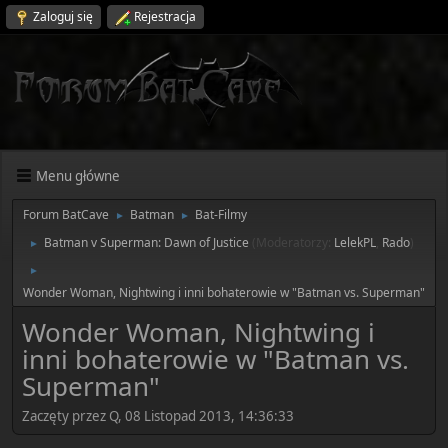
Zaloguj się
Rejestracja
Menu główne
Forum BatCave
Batman
Bat-Filmy
►
►
Batman v Superman: Dawn of Justice
(Moderatorzy:
LelekPL
,
Rado
)
►
►
Wonder Woman, Nightwing i inni bohaterowie w "Batman vs. Superman"
Wonder Woman, Nightwing i
inni bohaterowie w "Batman vs.
Superman"
Zaczęty przez Q, 08 Listopad 2013, 14:36:33