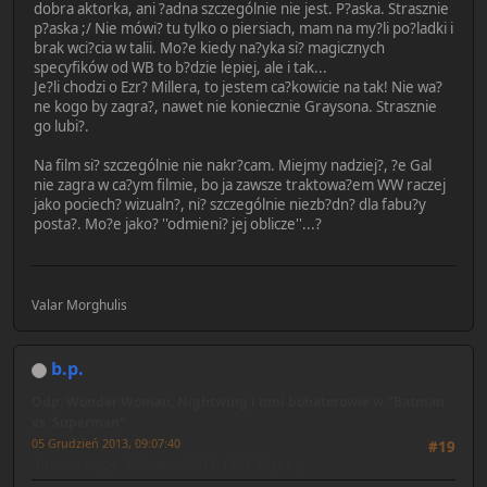
dobra aktorka, ani ?adna szczególnie nie jest. P?aska. Strasznie
p?aska ;/ Nie mówi? tu tylko o piersiach, mam na my?li po?ladki i
brak wci?cia w talii. Mo?e kiedy na?yka si? magicznych
specyfików od WB to b?dzie lepiej, ale i tak...
Je?li chodzi o Ezr? Millera, to jestem ca?kowicie na tak! Nie wa?
ne kogo by zagra?, nawet nie koniecznie Graysona. Strasznie
go lubi?.
Na film si? szczególnie nie nakr?cam. Miejmy nadziej?, ?e Gal
nie zagra w ca?ym filmie, bo ja zawsze traktowa?em WW raczej
jako pociech? wizualn?, ni? szczególnie niezb?dn? dla fabu?y
posta?. Mo?e jako? ''odmieni? jej oblicze''...?
Valar Morghulis
b.p.
Odp: Wonder Woman, Nightwing i inni bohaterowie w "Batman
vs. Superman"
05 Grudzień 2013, 09:07:40
#19
Ostatnia edycja
: 05 Grudzień 2013, 10:53:40 by b.p.