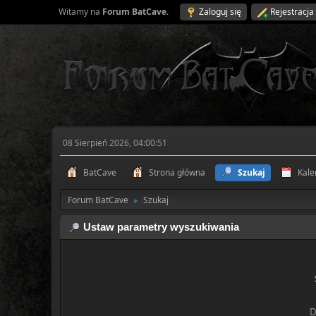
Witamy na
Forum BatCave
.
Zaloguj się
Rejestracja
08 Sierpień 2026, 04:00:51
BatCave
Strona główna
Szukaj
Kale
Forum BatCave
Szukaj
►
Ustaw parametry wyszukiwania
D