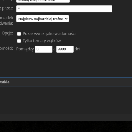
 przez:
orządek
iwania:
Opcje:
Pokaż wyniki jako wiadomości
Tylko tematy wątków
omości:
Pomiędzy
a
dni
stkie