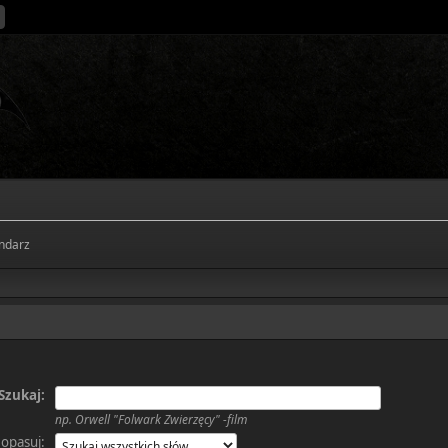
ndarz
Szukaj:
np.
Orwell "Folwark Zwierzęcy" -film
opasuj: