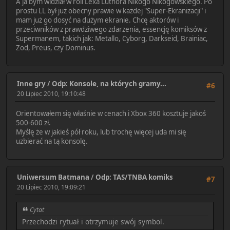
A ja bym widział w roli Lexa Luthora Nikogo Nikogowskiego. Po
prostu LL był już obecny prawie w każdej "Super-Ekranizacji" i
mam już go dosyć na dużym ekranie. Chcę aktorów i
przeciwników z prawdziwego zdarzenia, essencję komiksów z
Supermanem, takich jak: Metallo, Cyborg, Darkseid, Brainiac,
Zod, Preus, czy Dominus.
Inne gry
/
Odp: Konsole, na których gramy...
#6
20 Lipiec 2010, 19:10:48
Orientowałem się właśnie w cenach i Xbox 360 kosztuje jakoś
500-600 zł.
Myślę że w jakieś pół roku, lub trochę więcej uda mi się
uzbierać na tą konsolę.
Uniwersum Batmana
/
Odp: TAS/TNBA komiks
#7
20 Lipiec 2010, 19:09:21
Cytat
Przechodzi rytuał i otrzymuje swój symbol.