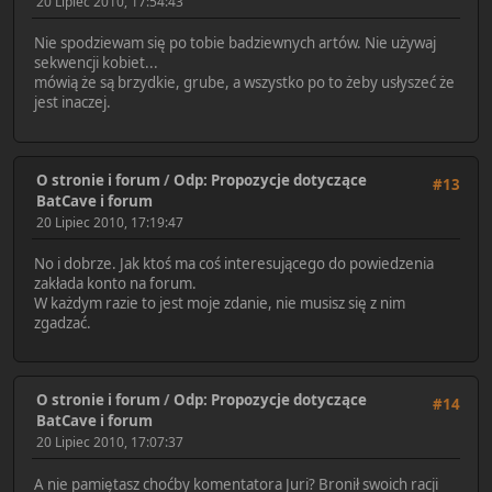
20 Lipiec 2010, 17:54:43
Nie spodziewam się po tobie badziewnych artów. Nie używaj
sekwencji kobiet...
mówią że są brzydkie, grube, a wszystko po to żeby usłyszeć że
jest inaczej.
O stronie i forum
/
Odp: Propozycje dotyczące
#13
BatCave i forum
20 Lipiec 2010, 17:19:47
No i dobrze. Jak ktoś ma coś interesującego do powiedzenia
zakłada konto na forum.
W każdym razie to jest moje zdanie, nie musisz się z nim
zgadzać.
O stronie i forum
/
Odp: Propozycje dotyczące
#14
BatCave i forum
20 Lipiec 2010, 17:07:37
A nie pamiętasz choćby komentatora Juri? Bronił swoich racji