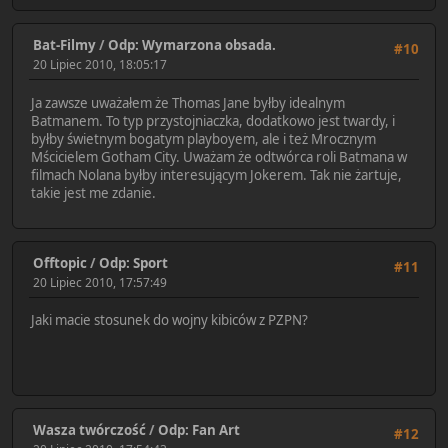
Bat-Filmy
/
Odp: Wymarzona obsada.
#10
20 Lipiec 2010, 18:05:17
Ja zawsze uważałem że Thomas Jane byłby idealnym
Batmanem. To typ przystojniaczka, dodatkowo jest twardy, i
byłby świetnym bogatym playboyem, ale i też Mrocznym
Mścicielem Gotham City. Uważam że odtwórca roli Batmana w
filmach Nolana byłby interesującym Jokerem. Tak nie żartuje,
takie jest me zdanie.
Offtopic
/
Odp: Sport
#11
20 Lipiec 2010, 17:57:49
Jaki macie stosunek do wojny kibiców z PZPN?
Wasza twórczość
/
Odp: Fan Art
#12