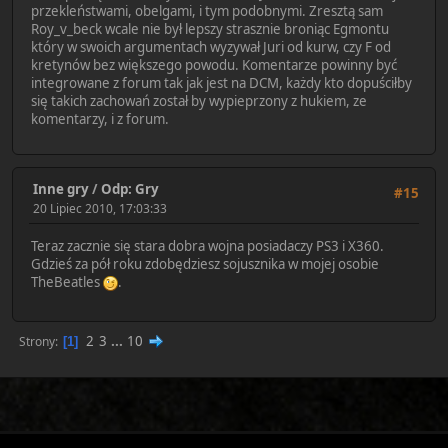
przekleństwami, obelgami, i tym podobnymi. Zresztą sam
Roy_v_beck wcale nie był lepszy strasznie broniąc Egmontu
który w swoich argumentach wyzywał Juri od kurw, czy F od
kretynów bez większego powodu. Komentarze powinny być
integrowane z forum tak jak jest na DCM, każdy kto dopuściłby
się takich zachowań został by wypieprzony z hukiem, ze
komentarzy, i z forum.
Inne gry
/
Odp: Gry
#15
20 Lipiec 2010, 17:03:33
Teraz zacznie się stara dobra wojna posiadaczy PS3 i X360.
Gdzieś za pół roku zdobędziesz sojusznika w mojej osobie
TheBeatles
.
2
3
...
10
Strony
1