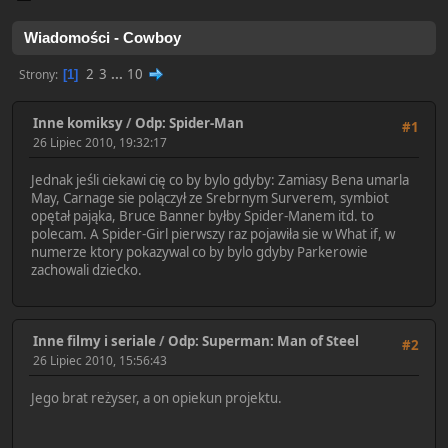
Wiadomości - Cowboy
2
3
...
10
Strony
1
Inne komiksy
/
Odp: Spider-Man
#1
26 Lipiec 2010, 19:32:17
Jednak jeśli ciekawi cię co by bylo gdyby: Zamiasy Bena umarla
May, Carnage sie polączył ze Srebrnym Surverem, symbiot
opętał pająka, Bruce Banner byłby Spider-Manem itd. to
polecam. A Spider-Girl pierwszy raz pojawiła sie w What if, w
numerze ktory pokazywal co by bylo gdyby Parkerowie
zachowali dziecko.
Inne filmy i seriale
/
Odp: Superman: Man of Steel
#2
26 Lipiec 2010, 15:56:43
Jego brat reżyser, a on opiekun projektu.