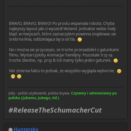
Ostatnia edycja
: 24 Wrzesień 2008, 14:52:24 by BAT MAN
BRAVO, BRAVO, BRAVO! Po prostu wspaniala robota. Chyba
najlepszy layout jaki ci wyszedl Woland. Jednakze widze maly
bląd: w miejscach, które zaznaczylem powinna znajdowac sie
srebrna linia, oddzielająca lay'a od tla.
No i mozna sie przyczepic, ze troche przesadzileś z gatunkami
filmu. Wystarczyloby Animacja/ Familijny. Pozostale trzy są
troche zbedne, np. przy B:GK mamy tylko jeden gatunek.
Nie zmienia faktu to jednak, ze wszystko wygląda wybornie.
Juby - polski użytkownik, polska ksywa.
Czytamy i odmieniamy po
polsku (Jubemu, Jubego, itd.)
#ReleaseTheSchumacherCut
Huntersky