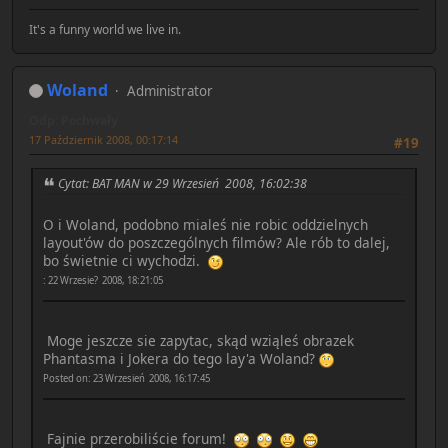
It's a funny world we live in.
Woland
Administrator
Odp: Pochwały
17 Październik 2008, 00:17:14
#19
Cytat: BAT MAN w 29 Wrzesień 2008, 16:02:38
O i Woland, podobno mialeś nie robic oddzielnych
layout'ów do poszczególnych filmów? Ale rób to dalej,
bo świetnie ci wychodzi.
: 22 Wrzesie? 2008, 18:21:05
Moge jeszcze sie zapytac, skąd wziąleś obrazek
Phantasma i Jokera do tego lay'a Woland?
Posted on: 23 Wrzesień 2008, 16:17:45
Fajnie przerobiliście forum!