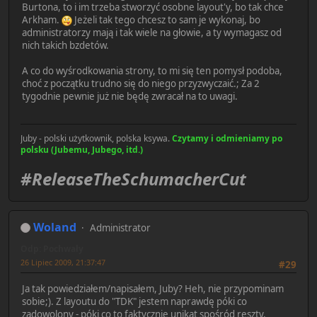
Burtona, to i im trzeba stworzyć osobne layout'y, bo tak chce
Arkham.
Jeżeli tak tego chcesz to sam je wykonaj, bo
administratorzy mają i tak wiele na głowie, a ty wymagasz od
nich takich bzdetów.
A co do wyśrodkowania strony, to mi się ten pomysł podoba,
choć z początku trudno się do niego przyzwyczaić.; Za 2
tygodnie pewnie już nie będę zwracał na to uwagi.
Juby - polski użytkownik, polska ksywa.
Czytamy i odmieniamy po
polsku (Jubemu, Jubego, itd.)
#ReleaseTheSchumacherCut
Woland
Administrator
Odp: Pochwały
26 Lipiec 2009, 21:37:47
#29
Ja tak powiedziałem/napisałem, Juby? Heh, nie przypominam
sobie;). Z layoutu do "TDK" jestem naprawdę póki co
zadowolony - póki co to faktycznie unikat spośród reszty.