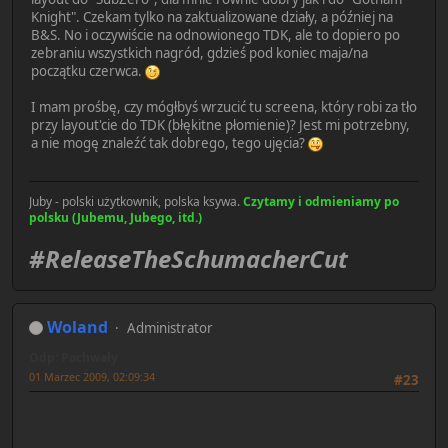
Knight". Czekam tylko na zaktualizowane działy, a później na
B&S. No i oczywiście na odnowionego TDK, ale to dopiero po
zebraniu wszystkich nagród, gdzieś pod koniec maja/na
początku czerwca.
I mam prośbę, czy mógłbyś wrzucić tu screena, który robi za tło
przy layout'cie do TDK (błękitne płomienie)? Jest mi potrzebny,
a nie mogę znaleźć tak dobrego, tego ujęcia?
Juby - polski użytkownik, polska ksywa.
Czytamy i odmieniamy po
polsku (Jubemu, Jubego, itd.)
#ReleaseTheSchumacherCut
Woland
Administrator
Odp: Pochwały
01 Marzec 2009, 02:09:34
#23