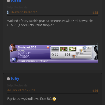
Altair
Odp: Pochwały
23 Marzec 2009, 02:59:25
#25
Woland efekty twoich prac sa swietne.Powiedz mi bawisz sie
GIMPIE,Corelu,czy Paint shopie?
Juby
Odp: Pochwały
26 Lipiec 2009, 15:53:10
#26
Fajnie, że wyśrodkowaliście BC.