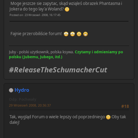
Moge jeszcze sie zapytac, skąd wziąleś obrazek Phantasma i
Jokera do tego lay'a Woland?
Posted on: 23 Wrzesień 2008, 16:17:45
Fajnie przerobiliście forum!
Juby - polski użytkownik, polska ksywa.
Czytamy i odmieniamy po
polsku (Jubemu, Jubego, itd.)
#ReleaseTheSchumacherCut
Hydro
Odp: Pochwały
29 Wrzesień 2008, 20:36:37
#18
Tak, wygląd Forum o wiele lepszy od poprzedniego
Oby tak
dalej!