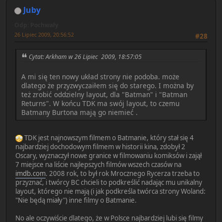
Juby
Odp: Pochwały
26 Lipiec 2009, 20:56:52
#28
Cytat: Arkham w 26 Lipiec 2009, 18:57:05
A mi się ten nowy układ strony nie podoba. może
dlatego że przyzwyczaiłem się do starego. I można by
też zrobić oddzielny layout, dla "Batman" i "Batman
Returns". W końcu TDK ma swój layout, to czemu
Batmany Burtona mają go niemieć
.
TDK jest najnowszym filmem o Batmanie, który stał się 4
najbardziej dochodowym filmem w historii kina, zdobył 2
Oscary, wyznaczył nowe granice w filmowaniu komiksów i zajął
7 miejsce na liście najlepszych filmów wszech czasów na
imdb.com
. 2008 rok, to był rok Mrocznego Rycerza trzeba to
przyznać, i twórcy BC chcieli to podkreślić nadając mu unikalny
layout, którego nie mają (i jak podkreśla twórca strony Woland:
"Nie będą miały") inne filmy o Batmanie.
No ale oczywiście dlatego, że w Polsce najbardziej lubi się filmy