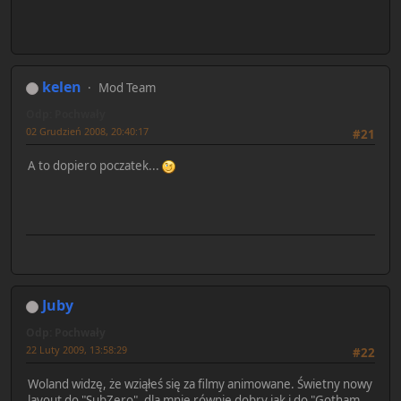
kelen
Mod Team
Odp: Pochwały
02 Grudzień 2008, 20:40:17
#21
A to dopiero poczatek...
Juby
Odp: Pochwały
22 Luty 2009, 13:58:29
#22
Woland widzę, że wziąłeś się za filmy animowane. Świetny nowy
layout do "SubZero", dla mnie równie dobry jak i do "Gotham