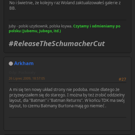
No i świetnie, że kolejny raz Woland zaktualizowałeś galerie z
BB.
Juby - polski użytkownik, polska ksywa.
Czytamy i odmieniamy po
polsku (Jubemu, Jubego, itd.)
#ReleaseTheSchumacherCut
Arkham
Odp: Pochwały
26 Lipiec 2009, 18:57:05
#27
A mi się ten nowy układ strony nie podoba. może dlatego że
przyzwyczaiłem się do starego. I można by też zrobić oddzielny
layout, dla "Batman" i "Batman Returns". W końcu TDK ma swój
layout, to czemu Batmany Burtona mają go niemieć
.