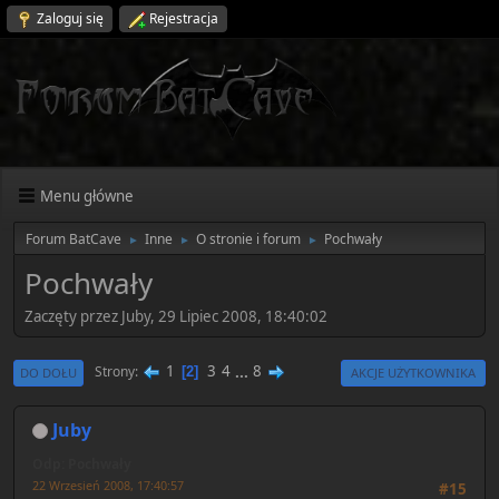
Zaloguj się
Rejestracja
Menu główne
Forum BatCave
Inne
O stronie i forum
Pochwały
►
►
►
Pochwały
Zaczęty przez Juby, 29 Lipiec 2008, 18:40:02
1
3
4
...
8
Strony
2
DO DOŁU
AKCJE UŻYTKOWNIKA
Juby
Odp: Pochwały
22 Wrzesień 2008, 17:40:57
#15