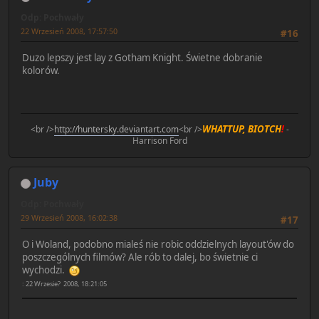
Odp: Pochwały
22 Wrzesień 2008, 17:57:50
#16
Duzo lepszy jest lay z Gotham Knight. Świetne dobranie
kolorów.
WHATTUP, BIOTCH
!
<br />
http://huntersky.deviantart.com
<br />
-
Harrison Ford
Juby
Odp: Pochwały
29 Wrzesień 2008, 16:02:38
#17
O i Woland, podobno mialeś nie robic oddzielnych layout'ów do
poszczególnych filmów? Ale rób to dalej, bo świetnie ci
wychodzi.
: 22 Wrzesie? 2008, 18:21:05