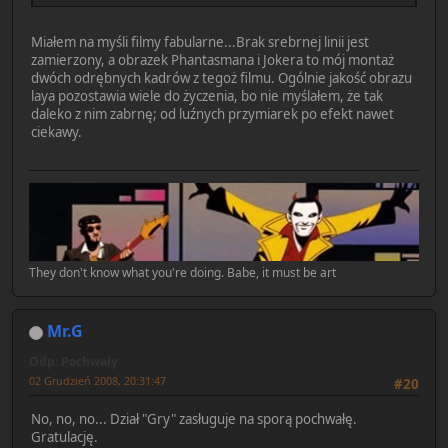
Miałem na myśli filmy fabularne...Brak srebrnej linii jest
zamierzony, a obrazek Phantasmana i Jokera to mój montaż
dwóch odrębnych kadrów z tegoż filmu. Ogólnie jakość obrazu
laya pozostawia wiele do życzenia, bo nie myślałem, że tak
daleko z nim zabrnę; od luźnych przymiarek po efekt nawet
ciekawy.
They don't know what you're doing. Babe, it must be art
Mr.G
Odp: Pochwały
02 Grudzień 2008, 20:31:47
#20
No, no, no... Dział "Gry" zasługuje na sporą pochwałę.
Gratulację.