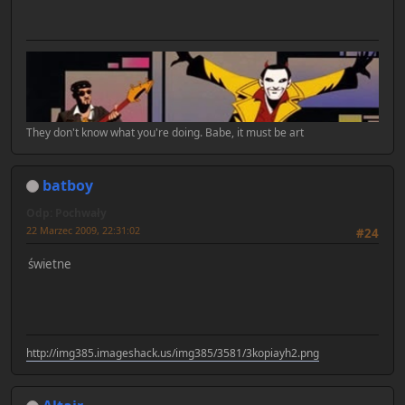
They don't know what you're doing. Babe, it must be art
batboy
Odp: Pochwały
22 Marzec 2009, 22:31:02
#24
świetne
http://img385.imageshack.us/img385/3581/3kopiayh2.png