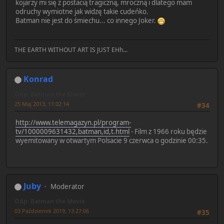
kojarzy mi się z postacią tragiczną, mroczną i dlatego mam
odruchy wymiotne jak widzę takie cudeńko.
Batman nie jest do śmiechu... co innego Joker.
THE EARTH WITHOUT ART IS JUST EHh...
Konrad
Odp: Batman the Movie
25 Maj 2013, 11:02:14
#34
http://www.telemagazyn.pl/program-
tv/1000009631432,batman,id,t.html
- Film z 1966 roku będzie
wyemitowany w otwartym Polsacie 9 czerwca o godzinie 00:35.
Juby
Moderator
Odp: Batman the Movie
03 Październik 2019, 13:27:06
#35