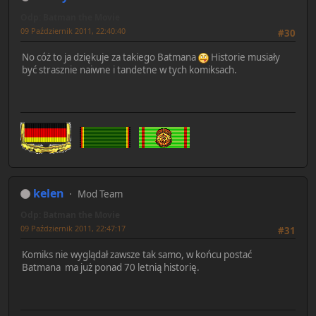
Odp: Batman the Movie
09 Październik 2011, 22:40:40
#30
No cóż to ja dziękuje za takiego Batmana
Historie musiały
być strasznie naiwne i tandetne w tych komiksach.
kelen
Mod Team
Odp: Batman the Movie
09 Październik 2011, 22:47:17
#31
Komiks nie wyglądał zawsze tak samo, w końcu postać
Batmana ma już ponad 70 letnią historię.