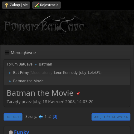
Zaloguj się
Rejestracja
Menu główne
Forum BatCave
Batman
►
Bat-Filmy
(Moderatorzy:
Leon Kennedy
,
Juby
,
LelekPL
)
►
Batman the Movie
►
Batman the Movie
Zaczęty przez Juby, 18 Kwiecień 2008, 14:03:20
1
2
Strony
3
DO DOŁU
AKCJE UŻYTKOWNIKA
Funky