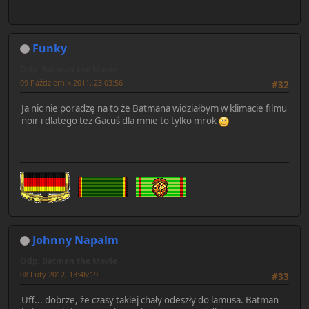
Funky
Odp: Batman the Movie
09 Październik 2011, 23:03:56
#32
Ja nic nie poradzę na to że Batmana widziałbym w klimacie filmu
noir i dlatego też Gacuś dla mnie to tylko mrok
Johnny Napalm
Odp: Batman the Movie
08 Luty 2012, 13:46:19
#33
Uff... dobrze, że czasy takiej chały odeszły do lamusa. Batman