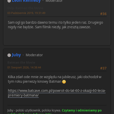
Leon Kennedy
Moderator
Odp: Batman the Movie
03 Październik 2019, 19:31:49
#36
Sam ogl go bardzo dawno temu i to tylko jeden raz. Drugiego
nigdy nie będzie. Sam filmik niezły, jak zresztą zawsze.
Juby
Moderator
Batman the Movie
01 Sierpień 2026, 14:38:44
#37
Kilka zdań ode mnie ze względu na jubileusz, jaki obchodził w
tym roku pierwszy kinowy Batman
https://www.batcave.com.pl/powrot-do-lat-60-z-okazji-60-lecia-
premiery-batmana/
Juby - polski użytkownik, polska ksywa.
Czytamy i odmieniamy po