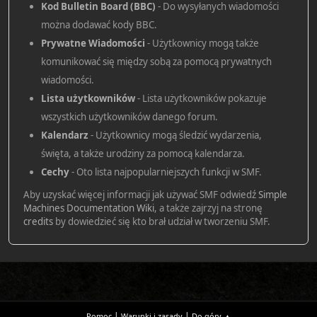
Kod Bulletin Board (BBC)
- Do wysyłanych wiadomości
można dodawać kody BBC.
Prywatne Wiadomości
- Użytkownicy mogą także
komunikować się między sobą za pomocą prywatnych
wiadomości.
Lista użytkowników
- Lista użytkowników pokazuje
wszystkich użytkowników danego forum.
Kalendarz
- Użytkownicy mogą śledzić wydarzenia,
święta, a także urodziny za pomocą kalendarza.
Cechy
- Oto lista najpopularniejszych funkcji w SMF.
Aby uzyskać więcej informacji jak używać SMF odwiedź
Simple
Machines Documentation Wiki
, a także zajrzyj na stronę
credits
by dowiedzieć się kto brał udział w tworzeniu SMF.
|
|
Pomoc
Warunki i zasady
Do góry ▲