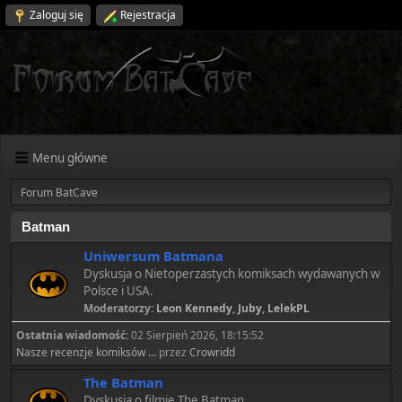
Zaloguj się
Rejestracja
Menu główne
Forum BatCave
Batman
Uniwersum Batmana
Dyskusja o Nietoperzastych komiksach wydawanych w
Polsce i USA.
Moderatorzy:
Leon Kennedy
,
Juby
,
LelekPL
Ostatnia wiadomość:
02 Sierpień 2026, 18:15:52
Nasze recenzje komiksów ...
przez
Crowridd
The Batman
Dyskusja o filmie The Batman