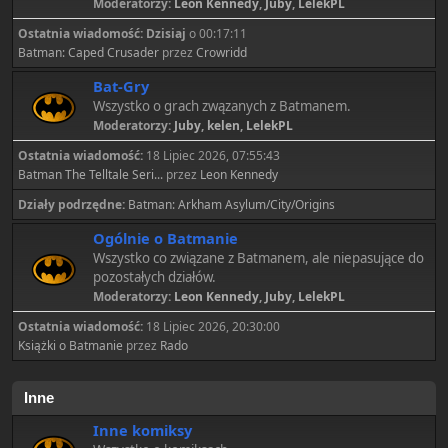
Moderatorzy:
Leon Kennedy
,
Juby
,
LelekPL
Ostatnia wiadomość:
Dzisiaj
o 00:17:11
Batman: Caped Crusader
przez
Crowridd
Bat-Gry
Wszystko o grach zwązanych z Batmanem.
Moderatorzy:
Juby
,
kelen
,
LelekPL
Ostatnia wiadomość:
18 Lipiec 2026, 07:55:43
Batman The Telltale Seri...
przez
Leon Kennedy
Działy podrzędne
Batman: Arkham Asylum/City/Origins
Ogólnie o Batmanie
Wszystko co związane z Batmanem, ale niepasujące do
pozostałych działów.
Moderatorzy:
Leon Kennedy
,
Juby
,
LelekPL
Ostatnia wiadomość:
18 Lipiec 2026, 20:30:00
Książki o Batmanie
przez
Rado
Inne
Inne komiksy