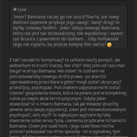
Cytat
?mier? Batmana raczej go nie uszcz??liwi?a, ale nowy
Batman zapewne przykuje jego uwag?. Swoj? drog? to
by?by ciekawy fanfilm - Joker zabija nowego Batmana,
który nie jest tak do?wiadczony, tak wyszkolony i wywo?
uje Bruce'a z powrotem do Gotham... Oby Hollywood
tego nie czyta?o, bo jeszcze kolejny film zw?sz?
Z tak? niezale?n? kontynuacj? to ca?kiem niez?y pomys?, ale
widzia?bym to troch? inaczej. Nie s?dz? ?eby John od razu mia?
biega? w stroju Batmana. Nie mówi? ?e Gotham nie
potrzebowa?oby nowego stró?a prawa - po anarchii
zaprowadzonej przez Bane'a gdzie? mogli zosta? ukryci jacy?
przest?pcy, psychopaci. Pod znakiem zapytania mo?e zosta?
równie? gospodarka miasta, która na pewno jest w kompletnej
ruinie po owym akcie terrorystycznym. Gdyby Joker
dowiedzia? si? o ?mierci Batmana, tak jak mówicie straci?by
pewnie sens swojej egzystencji. Joker jest niekwestionowanym
psychopat?, wi?c my?l? ?e najlepszym wyj?ciem by?oby
stworzenie sobie sensu ?ycia, i samemu przybranie to?samo?ci
Batmana. Clown jest szale?cem, i jego szale?stwo mo?na
przecie? pokazywa? na ró?ne sposoby - im oryginalniej, tym
lepiej. W?a?nie nowa szalona wersja Batmana mog?aby dopiero