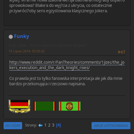
sprowokowa? Blake'a do wyj?cia z ukrycia, co ostatecznie
przywróci?oby sens egzystowania klasycznego Jokera.
Funky
Odp: Joker - Gdzie waszym zdaniem on jest?
15 Lipiec 2014, 03:56:32
#47
http://www.reddit.com/r/FanTheories/comments/1jizec/the_jo
kers_execution_and_the_dark_knight_rises/
Co prawda jest to tylko fanowska interpretacja ale jak dla mnie
bardzo przekonująca i rzeczowo napisana.
1
2
3
Strony
4
DO GÓRY
AKCJE UŻYTKOWNIKA