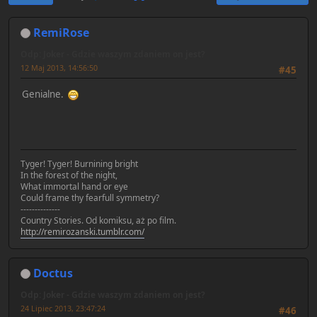
RemiRose
Odp: Joker - Gdzie waszym zdaniem on jest?
12 Maj 2013, 14:56:50
#45
Genialne.
Tyger! Tyger! Burnining bright
In the forest of the night,
What immortal hand or eye
Could frame thy fearfull symmetry?
--------------
Country Stories. Od komiksu, aż po film.
http://remirozanski.tumblr.com/
Doctus
Odp: Joker - Gdzie waszym zdaniem on jest?
24 Lipiec 2013, 23:47:24
#46