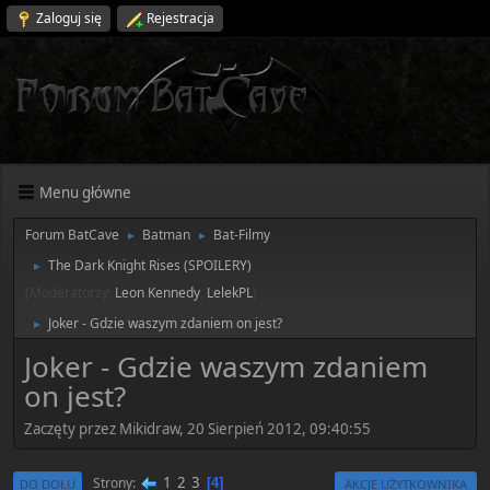
Zaloguj się
Rejestracja
Menu główne
Forum BatCave
Batman
Bat-Filmy
►
►
The Dark Knight Rises (SPOILERY)
►
(Moderatorzy:
Leon Kennedy
,
LelekPL
)
Joker - Gdzie waszym zdaniem on jest?
►
Joker - Gdzie waszym zdaniem
on jest?
Zaczęty przez Mikidraw, 20 Sierpień 2012, 09:40:55
1
2
3
Strony
4
DO DOŁU
AKCJE UŻYTKOWNIKA