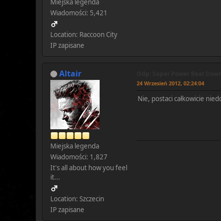
Miejska legenda
Wiadomości: 5,421
Location: Raccoon City
IP zapisane
Altair
Odp: Super Power Beat Down!
24 Wrzesień 2012, 02:24:04
Nie, postaci całkowicie nie
Miejska legenda
Wiadomości: 1,827
It's all about how you feel
it...
Location: Szczecin
IP zapisane