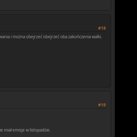
#18
wania i można obejrzeć obejrzeć oba zakończenia walki.
#19
 miał emisje w listopadzie.