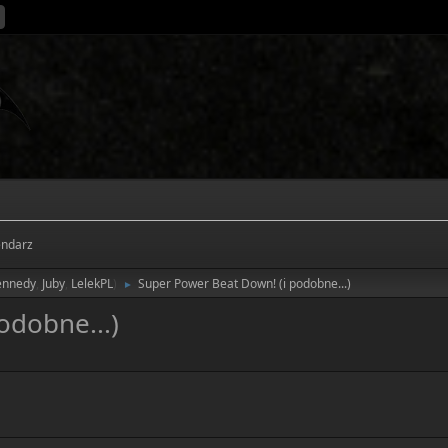
endarz
ennedy
,
Juby
,
LelekPL
)
Super Power Beat Down! (i podobne...)
►
odobne...)