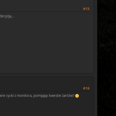
#15
decyzją...
#16
ne cycki z monitora, pomijając kwestie żartów?