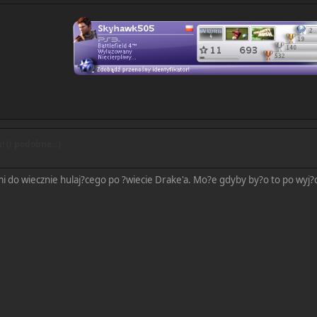
 (i podobne...)
i do wiecznie hulaj?cego po ?wiecie Drake'a. Mo?e gdyby by?o to po wyj?ci