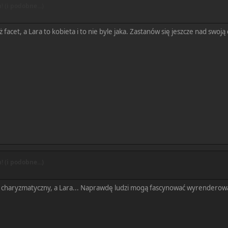
 (i podobne...)
 facet, a Lara to kobieta i to nie byle jaka. Zastanów się jeszcze nad swoją 
 (i podobne...)
ej charyzmatyczny, a Lara... Naprawdę ludzi mogą fascynować wyrenderowa