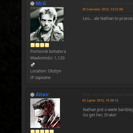
Mr.G
Odp: Super Power Beat Down!
30 Czerwiec 2012, 13:21:08
Leo... ale Nathan to przecież
Pomocnik bohatera
Wiadomości: 1,120
Location: Olsztyn
IP zapisane
Altair
Odp: Super Power Beat Down!
02 Lipiec 2012, 15:38:12
Nathan jest o wiele bardzi
Go get her, Drake!