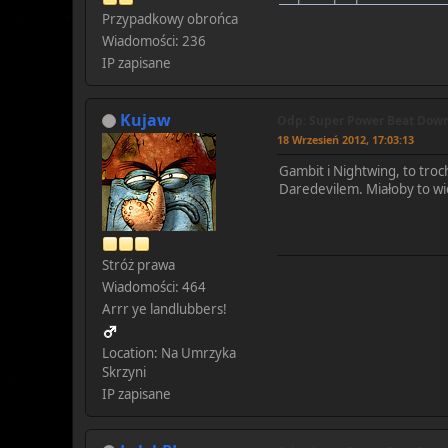
Przypadkowy obrońca
Wiadomości: 236
IP zapisane
Kujaw
Odp: Super Power Beat Down!
18 Wrzesień 2012, 17:03:13
Gambit i Nightwing, to troc
Daredevilem. Miałoby to w
Stróż prawa
Wiadomości: 464
Arrr ye landlubbers!
Location: Na Umrzyka
Skrzyni
IP zapisane