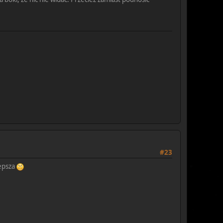
#23
lepsza