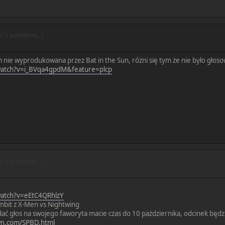
 (i podobne...)
nie wyprodukowana przez Bat in the Sun, różni się tym że nie było głoso
watch?v=i_BVqa4gpdM&feature=plcp
 (i podobne...)
watch?v=eEtC4QRhlzY
mbit z X-Men vs Nightwing
ać głos na swojego faworyta macie czas do 10 pażdziernika, odcinek będzie
wn.com/SPBD.html