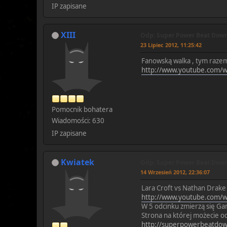
IP zapisane
XIII
Odp: Super Power Beat Down!
23 Lipiec 2012, 11:25:42
Fanowską walka , tym razem 
http://www.youtube.com/
Pomocnik bohatera
Wiadomości: 630
IP zapisane
Kwiatek
Odp: Super Power Beat Down!
14 Wrzesień 2012, 22:36:07
Lara Croft vs Nathan Drake
http://www.youtube.com/
W 5 odcinku zmierzą się Ga
Strona na której możecie od
http://superpowerbeatdo