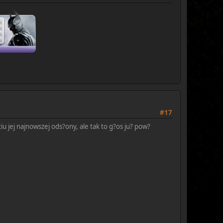
#17
u jej najnowszej ods?ony, ale tak to g?os ju? pow?