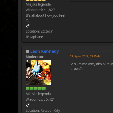
Miejska legenda
Wiadomości: 1,827
It's all about how you feel
it...
Location: Szczecin
IP zapisane
Leon Kennedy
Odp: Super Power Beat Down!
03 Lipiec 2012, 09:25:44
Moderator
Mr.G mimo wszystko bli?ej m
drowa?.
Miejska legenda
Wiadomości: 5,421
Location: Raccoon City