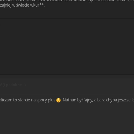
zajniej w świecie wkur**.
:
 (i podobne...)
aliczam to starcie na spory plus
. Nathan był fajny, a Lara chyba jeszcze 