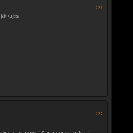
#21
aki tu jest
#22
oki, że nic nie widać. Przecież zamiast podnosić