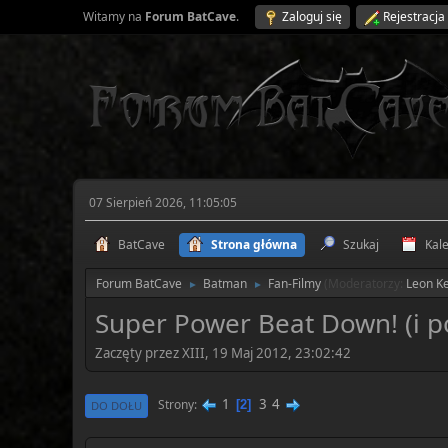
Witamy na
Forum BatCave
.
Zaloguj się
Rejestracja
07 Sierpień 2026, 11:05:05
BatCave
Strona główna
Szukaj
Kal
Forum BatCave
Batman
Fan-Filmy
(Moderatorzy:
Leon K
►
►
Super Power Beat Down! (i p
Zaczęty przez XIII, 19 Maj 2012, 23:02:42
1
3
4
Strony
2
DO DOŁU