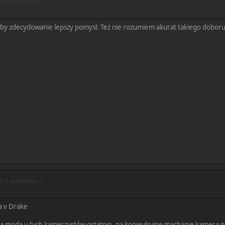
 (i podobne...)
łby zdecydowanie lepszy pomysł. Też nie rozumiem akurat takiego doboru j
 (i podobne...)
a v Drake
ca moda u tych kamerzystów ostatnio, na konwulsyjne machanie kamerą na b