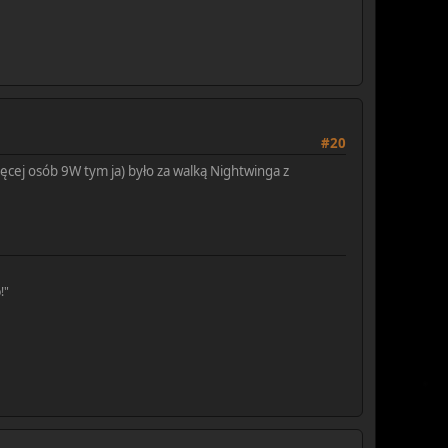
#20
ięcej osób 9W tym ja) było za walką Nightwinga z
!"