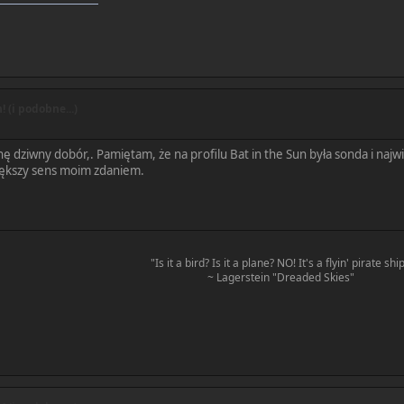
 (i podobne...)
hę dziwny dobór,. Pamiętam, że na profilu Bat in the Sun była sonda i najw
iększy sens moim zdaniem.
"Is it a bird? Is it a plane? NO! It's a flyin' pirate ship
~ Lagerstein "Dreaded Skies"