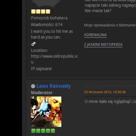
napięcie taki zabieg najzwyc
Nie macie tak?
Pomocnik bohatera
Wiadomości: 674
Moje opowiadania o Batmanie
I want you to hit me as
ADRENALINA
hard as you can.
Z JASKINI NIETOPERZA
Location:
http://www.oldrepublic.e
u
IP zapisane
Leon Kennedy
Odp: Super Power Beat Down!
23 Wrzesień 2012, 14:26:38
Moderator
U mnie dało się oglądnąć i z