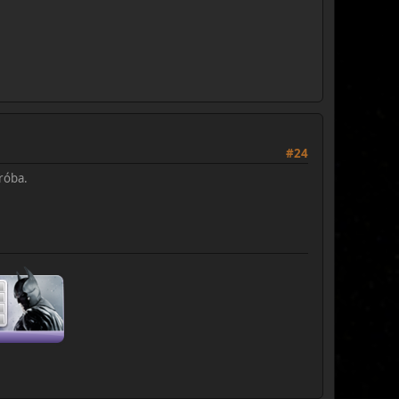
#24
dróba.