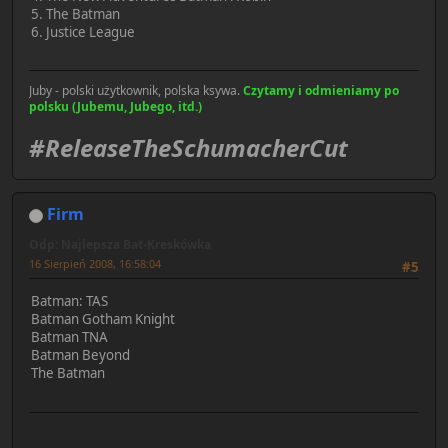
5. The Batman
6. Justice League
Juby - polski użytkownik, polska ksywa.
Czytamy i odmieniamy po
polsku (Jubemu, Jubego, itd.)
#ReleaseTheSchumacherCut
Firm
Odp: Najlepsza Bat-Kreskówka
16 Sierpień 2008, 16:58:04
#5
Batman: TAS
Batman Gotham Knight
Batman TNA
Batman Beyond
The Batman