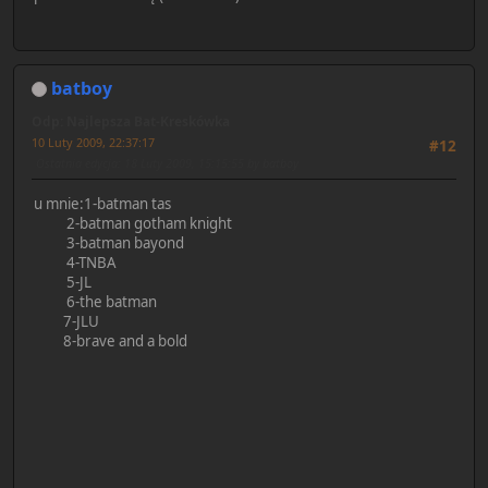
batboy
Odp: Najlepsza Bat-Kreskówka
10 Luty 2009, 22:37:17
#12
Ostatnia edycja
: 18 Luty 2009, 15:15:55 by batboy
u mnie:1-batman tas
2-batman gotham knight
3-batman bayond
4-TNBA
5-JL
6-the batman
7-JLU
8-brave and a bold