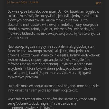
01 Styczeń 2009, 16:49:48
#11
Dziwie się, że tak słabo oceniacie JLU.. Ok, batek tam wygląda,
co tu dużo mówić, źle i oczywiście, jest tylko jednym z siedmiu
głównych bohaterów, ale jak dla mnie 2gi sezon JLU to
absolutne mistrzostwo w telewizji i niedościgniony ideał jeżeli
chodzi o rozwój fabuły. Tyle lat, tyle wątków i tyle seriali, nie
mówiąc o ludziach, musiało włożyć swój trud, by to stworzyć, że
aż dech zapiera.
Naprawdę, nigdzie i nigdy nie spotkałem tak głębokiej i tak
świetnie przekazanego rozwoju akcji. Ok, finał jednak o
drobinęl rozczarował. Mimo to, nie sądzę, byśmy kiedykolwiek
jeszcze zobaczyli lepiej napisaną kreskówkę w ogóle (nie
mówiąc już o animce z batmanem). Chylę czoła przed tym
arcydziełem, które było w stanie połączyć political-fiction,
genialną akcję i walki (Super-man vs. Cpt. Marvel!) i garść
dysketnych przesłań.
Dalej dla mnie ex aequo Batman TAS i beyond. Inne podejście,
inny klimat, ten sam profesjonalizm i dojrzałość.
Wyróżniam też garstkę odcinków The Batmana, które ratują
serię (odcinek z clock kingiem!) i bardzo udaną
pełnometrażowkę (KLIIIIMAT!).