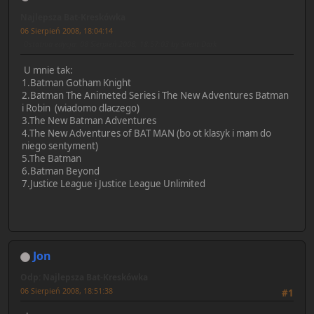
Najlepsza Bat-Kreskówka
06 Sierpień 2008, 18:04:14
Ostatnia edycja
: 08 Sierpień 2008, 18:57:03 by Silent Dark
U mnie tak:
1.Batman Gotham Knight
2.Batman The Animeted Series i The New Adventures Batman
i Robin (wiadomo dlaczego)
3.The New Batman Adventures
4.The New Adventures of BAT MAN (bo ot klasyk i mam do
niego sentyment)
5.The Batman
6.Batman Beyond
7.Justice League i Justice League Unlimited
Jon
Odp: Najlepsza Bat-Kreskówka
06 Sierpień 2008, 18:51:38
#1