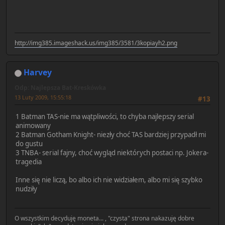
http://img385.imageshack.us/img385/3581/3kopiayh2.png
Harvey
Odp: Najlepsza Bat-Kreskówka
13 Luty 2009, 15:55:18
#13
1 Batman TAS-nie ma wątpliwości, to chyba najlepszy serial
animowany
2 Batman Gotham Knight- niezły choć TAS bardziej przypadł mi
do gustu
3 TNBA- serial fajny, choć wygląd niektórych postaci np. Jokera-
tragedia
Inne się nie liczą, bo albo ich nie widziałem, albo mi się szybko
nudziły
O wszystkim decyduję moneta... , "czysta" strona nakazuję dobre