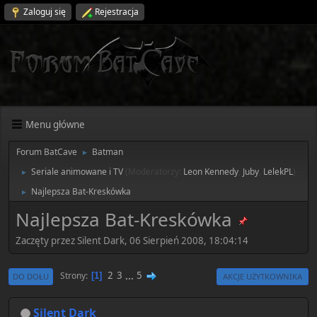
Zaloguj się
Rejestracja
Menu główne
Forum BatCave
Batman
►
Seriale animowane i TV
(Moderatorzy:
Leon Kennedy
,
Juby
,
LelekPL
)
►
Najlepsza Bat-Kreskówka
►
Najlepsza Bat-Kreskówka
Zaczęty przez Silent Dark, 06 Sierpień 2008, 18:04:14
2
3
...
5
Strony
1
DO DOŁU
AKCJE UŻYTKOWNIKA
Silent Dark