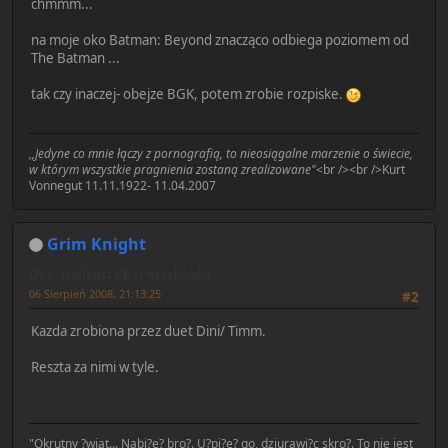
chmmm...
na moje oko Batman: Beyond znacząco odbiega poziomem od
The Batman ...
tak czy inaczej- obejze BGK, potem zrobie rozpiske.
,,Jedyne co mnie łączy z pornografią, to nieosiągalne marzenie o świecie,
w którym wszystkie pragnienia zostaną zrealizowane"
<br /><br />Kurt
Vonnegut 11.11.1922- 11.04.2007
Grim Knight
Odp: Najlepsza Bat-Kreskówka
06 Sierpień 2008, 21:13:25
#2
Kazda zrobiona przez duet Dini/ Timm.
Reszta za nimi w tyle.
"Okrutny ?wiat... Nabi?e? bro?. U?pi?e? go, dziurawi?c skro?. To nie jest