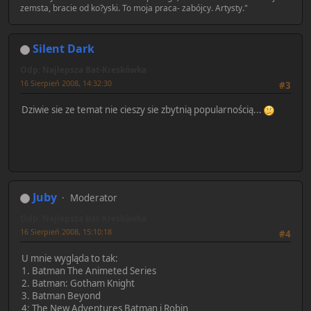
zemsta, bracie od ko?yski. To moja praca- zabójcy. Artysty."
Silent Dark
Odp: Najlepsza Bat-Kreskówka
16 Sierpień 2008, 14:32:30
#3
Dziwie sie ze temat nie cieszy sie zbytnią popularnością...
Juby
Moderator
Odp: Najlepsza Bat-Kreskówka
16 Sierpień 2008, 15:10:18
#4
U mnie wygląda to tak:
1. Batman The Animeted Series
2. Batman: Gotham Knight
3. Batman Beyond
4: The New Adventures Batman i Robin