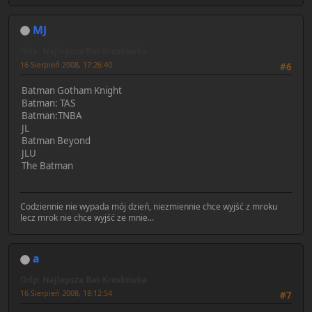
MJ
Odp: Najlepsza Bat-Kreskówka
16 Sierpień 2008, 17:26:40
#6
Batman Gotham Knight
Batman: TAS
Batman:TNBA
JL
Batman Beyond
JLU
The Batman
Codziennie nie wypada mój dzień, niezmiennie chce wyjść z mroku
lecz mrok nie chce wyjść ze mnie...
a
Odp: Najlepsza Bat-Kreskówka
16 Sierpień 2008, 18:12:54
#7