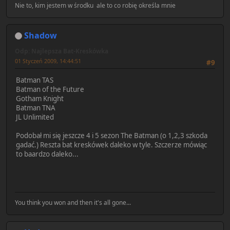
Nie to, kim jestem w środku ale to co robię określa mnie
Shadow
Odp: Najlepsza Bat-Kreskówka
01 Styczeń 2009, 14:44:51
#9
Batman TAS
Batman of the Future
Gotham Knight
Batman TNA
JL Unlimited
Podobał mi się jeszcze 4 i 5 sezon The Batman (o 1,2,3 szkoda
gadać.) Reszta bat kreskówek daleko w tyle. Szczerze mówiąc
to baardzo daleko...
You think you won and then it's all gone...