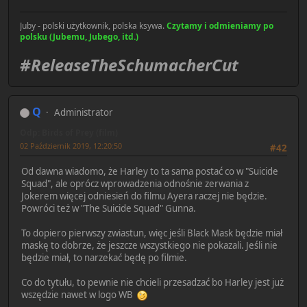
Juby - polski użytkownik, polska ksywa.
Czytamy i odmieniamy po
polsku (Jubemu, Jubego, itd.)
#ReleaseTheSchumacherCut
Q
Administrator
Odp: Birds of Prey (film)
02 Październik 2019, 12:20:50
#42
Od dawna wiadomo, że Harley to ta sama postać co w "Suicide
Squad", ale oprócz wprowadzenia odnośnie zerwania z
Jokerem więcej odniesień do filmu Ayera raczej nie będzie.
Powróci też w "The Suicide Squad" Gunna.
To dopiero pierwszy zwiastun, więc jeśli Black Mask będzie miał
maskę to dobrze, że jeszcze wszystkiego nie pokazali. Jeśli nie
będzie miał, to narzekać będę po filmie.
Co do tytułu, to pewnie nie chcieli przesadzać bo Harley jest już
wszędzie nawet w logo WB