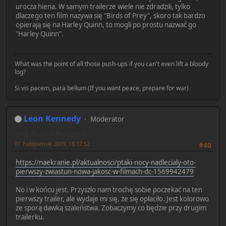
urocza hiena. W samym trailerze wiele nie zdradzili, tylko
dlaczego ten film nazywa się "Birds of Prey", skoro tak bardzo
opierają się na Harley Quinn, to mogli po prostu nazwać go
"Harley Quinn".
What was the point of all those push-ups if you can't even lift a bloody
log?
Si vis pacem, para bellum (If you want peace, prepare for war)
Leon Kennedy
Moderator
Odp: Birds of Prey (film)
01 Październik 2019, 18:17:52
#40
https://naekranie.pl/aktualnosci/ptaki-nocy-nadlecialy-oto-
pierwszy-zwiastun-nowa-jakosc-w-filmach-dc-1569942479
No i w końcu jest. Przyszło nam trochę sobie poczekać na ten
pierwszy trailer, ale wydaje mi się, że się opłaciło. Jest kolorowo
ze sporą dawką szaleństwa. Zobaczymy co będzie przy drugim
trailerku.