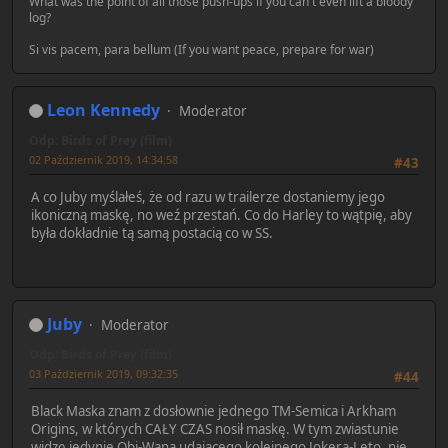
What was the point of all those push-ups if you can't even lift a bloody
log?
Si vis pacem, para bellum (If you want peace, prepare for war)
Leon Kennedy
Moderator
Odp: Birds of Prey (film)
02 Październik 2019, 14:34:58
#43
A co Juby myślałeś, że od razu w trailerze dostaniemy jego
ikoniczną maskę, no weź przestań. Co do Harley to wątpię, aby
była dokładnie tą samą postacią co w SS.
Juby
Moderator
Odp: Birds of Prey (film)
03 Październik 2019, 09:32:35
#44
Black Maska znam z dosłownie jednego TM-Semica i Arkham
Origins, w których CAŁY CZAS nosił maskę. W tym zwiastunie
widzę jedynie Obi-Wana udającego kolejnego Jokera-Leto, nie