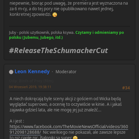
niepewnie, biorąc pod uwagę, że premiera jest wyznaczona na
za 6 m-cy, a do tej pory nie opublikowano nawet jednej,
konkretnej zpowiedzi.
Juby - polski użytkownik, polska ksywa.
Czytamy i odmieniamy po
polsku (Jubemu, Jubego, itd.)
#ReleaseTheSchumacherCut
Leon Kennedy
Moderator
Odp: Birds of Prey (film)
04 Wrzesień 2019, 19:38:11
#34
A niech dokręcają byle sceny akcji z gościem od Wicka będą
wyglądać superowo, a ocenię to oczywiście w kinie. A i jakaś
zajawka gdzieś lata, ale nie mogę jej już znaleźć...
A i jest :
https://www.facebook.com/TheMovieNewsOfficial/videos/360
912098128688/
Nic wielkiego nie pokazali, ale zawsze lepsze
to niż ciągłe nic. Baloniki są super