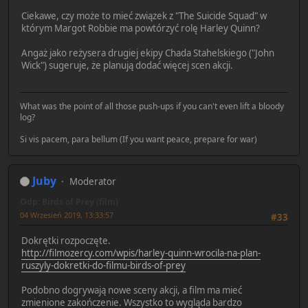
Ciekawe, czy może to mieć związek z "The Suicide Squad" w
którym Margot Robbie ma powtórzyć rolę Harley Quinn?
Angaż jako reżysera drugiej ekipy Chada Stahelskiego ("John
Wick") sugeruje, że planują dodać więcej scen akcji.
What was the point of all those push-ups if you can't even lift a bloody
log?
Si vis pacem, para bellum (If you want peace, prepare for war)
Juby
Moderator
Odp: Birds of Prey (film)
04 Wrzesień 2019, 13:33:57
#33
Dokrętki rozpoczęte.
http://filmozercy.com/wpis/harley-quinn-wrocila-na-plan-
ruszyly-dokretki-do-filmu-birds-of-prey
Podobno dogrywają nowe sceny akcji, a film ma mieć
zmienione zakończenie. Wszystko to wygląda bardzo