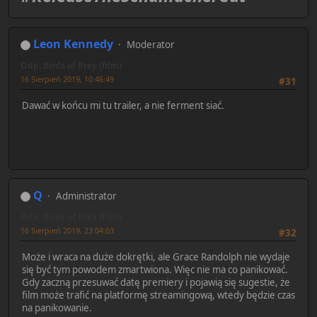
Leon Kennedy
Moderator
Odp: Birds of Prey (film)
16 Sierpień 2019, 10:46:49
#31
Dawać w końcu mi tu trailer, a nie ferment siać.
Q
Administrator
Odp: Birds of Prey (film)
16 Sierpień 2019, 23:04:03
#32
Może i wraca na duże dokrętki, ale Grace Randolph nie wydaje
się być tym powodem zmartwiona. Więc nie ma co panikować.
Gdy zaczną przesuwać datę premiery i pojawią się sugestie, że
film może trafić na platformę streamingową, wtedy będzie czas
na panikowanie.