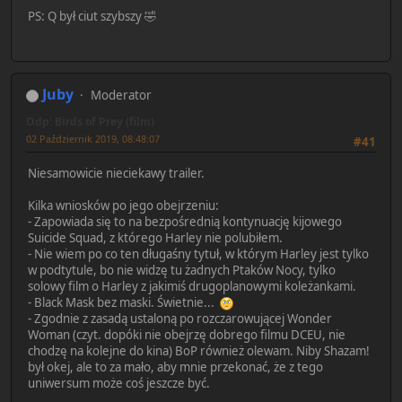
PS: Q był ciut szybszy 🤣
Juby
Moderator
Odp: Birds of Prey (film)
02 Październik 2019, 08:48:07
#41
Niesamowicie nieciekawy trailer.
Kilka wniosków po jego obejrzeniu:
- Zapowiada się to na bezpośrednią kontynuację kijowego
Suicide Squad, z którego Harley nie polubiłem.
- Nie wiem po co ten długaśny tytuł, w którym Harley jest tylko
w podtytule, bo nie widzę tu żadnych Ptaków Nocy, tylko
solowy film o Harley z jakimiś drugoplanowymi koleżankami.
- Black Mask bez maski. Świetnie...
- Zgodnie z zasadą ustaloną po rozczarowującej Wonder
Woman (czyt. dopóki nie obejrzę dobrego filmu DCEU, nie
chodzę na kolejne do kina) BoP również olewam. Niby Shazam!
był okej, ale to za mało, aby mnie przekonać, że z tego
uniwersum może coś jeszcze być.