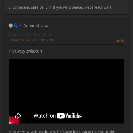
Si vis pacem, para bellum (If you want peace, prepare for war)
Q
Administrator
Odp: Birds of Prey (film)
01 Październik 2019, 18:12:08
#39
Pierwszy zwiastun
Pierwsze wrażenia dobre. Ciekawe lokalizacje i scenografie,