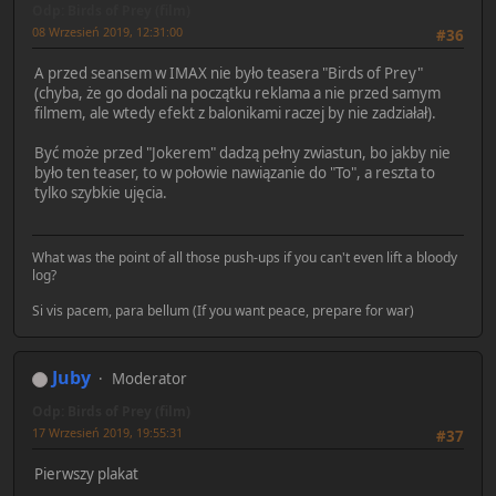
Odp: Birds of Prey (film)
08 Wrzesień 2019, 12:31:00
#36
A przed seansem w IMAX nie było teasera "Birds of Prey"
(chyba, że go dodali na początku reklama a nie przed samym
filmem, ale wtedy efekt z balonikami raczej by nie zadziałał).
Być może przed "Jokerem" dadzą pełny zwiastun, bo jakby nie
było ten teaser, to w połowie nawiązanie do "To", a reszta to
tylko szybkie ujęcia.
What was the point of all those push-ups if you can't even lift a bloody
log?
Si vis pacem, para bellum (If you want peace, prepare for war)
Juby
Moderator
Odp: Birds of Prey (film)
17 Wrzesień 2019, 19:55:31
#37
Pierwszy plakat