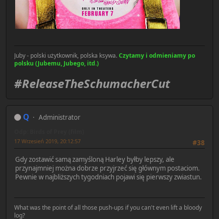
Juby - polski użytkownik, polska ksywa.
Czytamy i odmieniamy po
polsku (Jubemu, Jubego, itd.)
#ReleaseTheSchumacherCut
Q
Administrator
Odp: Birds of Prey (film)
17 Wrzesień 2019, 20:12:57
#38
Gdy zostawić samą zamyśloną Harley byłby lepszy, ale
przynajmniej można dobrze przyjrzeć się głównym postaciom.
Pewnie w najbliższych tygodniach pojawi się pierwszy zwiastun.
What was the point of all those push-ups if you can't even lift a bloody
log?