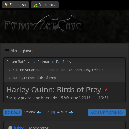
Zaloguj się
Rejestracja
Menu główne
Forum BatCave
Batman
Bat-Filmy
►
►
Suicide Squad
(Moderatorzy:
Leon Kennedy
,
Juby
,
LelekPL
)
►
Harley Quinn: Birds of Prey
►
Harley Quinn: Birds of Prey
Zaczęty przez Leon Kennedy, 15 Wrzesień 2016, 11:19:51
1
2
4
5
6
Strony
3
DO DOŁU
AKCJE UŻYTKOWNIKA
Juby
Moderator