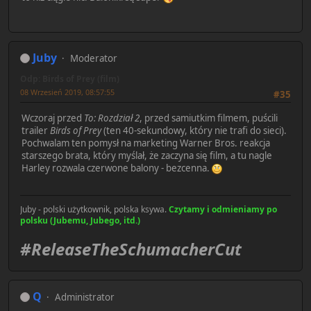
Juby
Moderator
Odp: Birds of Prey (film)
08 Wrzesień 2019, 08:57:55
#35
Wczoraj przed
To: Rozdział 2
, przed samiutkim filmem, puścili
trailer
Birds of Prey
(ten 40-sekundowy, który nie trafi do sieci).
Pochwalam ten pomysł na marketing Warner Bros. reakcja
starszego brata, który myślał, że zaczyna się film, a tu nagle
Harley rozwala czerwone balony - bezcenna.
Juby - polski użytkownik, polska ksywa.
Czytamy i odmieniamy po
polsku (Jubemu, Jubego, itd.)
#ReleaseTheSchumacherCut
Q
Administrator