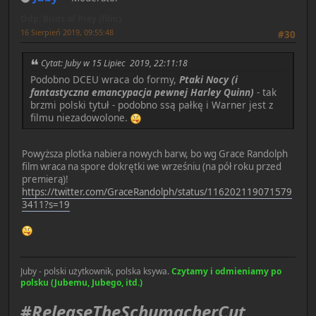
Odp: Birds of Prey (film)
16 Sierpień 2019, 09:55:48
#30
Cytat: Juby w 15 Lipiec 2019, 22:11:18
Podobno DCEU wraca do formy,
Ptaki Nocy (i
fantastyczna emancypacja pewnej Harley Quinn)
- tak
brzmi polski tytuł - podobno ssą pałkę i Warner jest z
filmu niezadowolone.
Powyższa plotka nabiera nowych barw, bo wg Grace Randolph
film wraca na spore dokrętki we wrześniu (na pół roku przed
premierą)!
https://twitter.com/GraceRandolph/status/116202119071579
3411?s=19
Juby - polski użytkownik, polska ksywa.
Czytamy i odmieniamy po
polsku (Jubemu, Jubego, itd.)
#ReleaseTheSchumacherCut