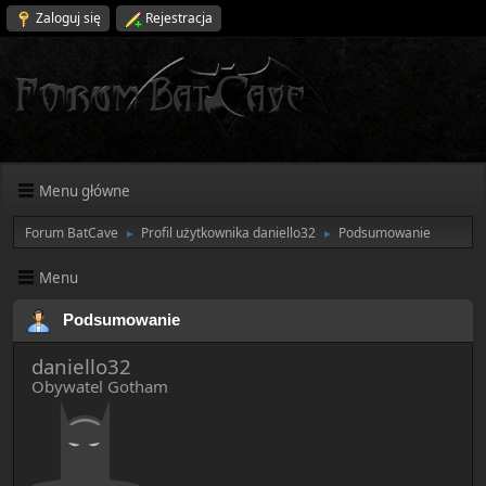
Zaloguj się
Rejestracja
Menu główne
Forum BatCave
Profil użytkownika daniello32
Podsumowanie
►
►
Menu
Podsumowanie
daniello32
Obywatel Gotham